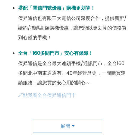
搭配「電信門號優惠」購機更划算！
傑昇通信也有跟三大電信公司深度合作，提供新辦/
續約/攜碼高額購機優惠，讓您能以更划算的價格買
到心儀的手機！
全台「160多間門市」安心有保障！
傑昇通信是全台最大連鎖手機/通訊門市，全台160
多間北中南東通通有。40年經營歷史，一間購買連
鎖服務，讓您買的安心用的開心～
🔗點我看全台傑昇通信門市
成為「尊榮會員優惠」好康超級多！
傑昇尊榮會員除了可以「消費集點兌換商品」，每半
展開
年還有「200元配件購物金」，每年再送「VIP生日