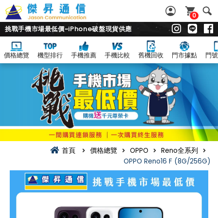
0
挑戰手機市場最低價~iPhone破盤現貨供應
價格總覽
機型排行
手機推薦
手機比較
舊機回收
門市據點
門號
首頁
價格總覽
OPPO
Reno全系列
OPPO Reno16 F (8G/256G)