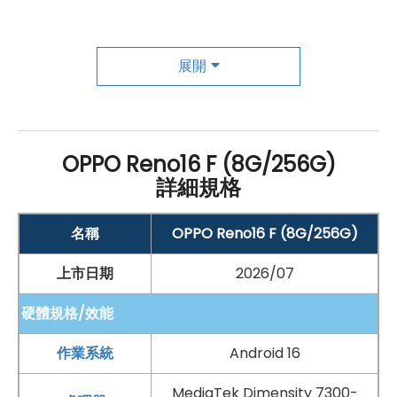
援
microSD
記憶卡擴充，最高可達 2TB，容量運用更有
彈性。連線方面，支援
5G
+
5G
雙卡雙待
，對需要工作與
私人門號分開使用的人來說更加方便；同時具備
Wi-Fi
展開
6
、
藍牙
5.4 與
NFC
，不論高速上網、連接耳機手錶，或
日常感應支付都能輕鬆應付。為了提升長時間使用穩定
度，
OPPO
Reno16 F 導入全新冰晶散熱系統，可有效降
OPPO Reno16 F (8G/256G)
低機身發熱，讓遊戲與影音體驗更穩。搭配通訊增強晶片
詳細規格
與
Wi-Fi
加速晶片，也能強化網路速度與連線穩定性。續
名稱
OPPO Reno16 F (8G/256G)
航則配備 7,000
mAh
大容量電池，搭配 80W
SUPERVOOC
超級閃充，出門整天使用更有安全感，臨時
上市日期
2026/07
補電也更有效率。
硬體規格/效能
作業系統
Android 16
三鏡頭拍攝更全面，旅遊生活都好拍
OPPO
Reno16 F 在相機配置上兼顧日常拍攝、旅遊紀錄
MediaTek Dimensity 7300-