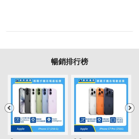
自動對焦
有
通訊與網路系統
n1/n2/n3/n5/n7/n8/n20/n26/n
5G 頻率
28/n38/n40/n41/n48/n66/n71/
n77/n78
暢銷排行榜
Band
4G FDD LTE頻率
1/2/3/4/5/7/8/18/19/20/26/28/
66/71
4G TDD LTE頻率
Band 38/39/40/41/42/48
3G 頻率
Band 1/2/4/5/6/8/19
2G頻率
850/900/1800/1900MHz
SIM卡類型
Nano-SIM