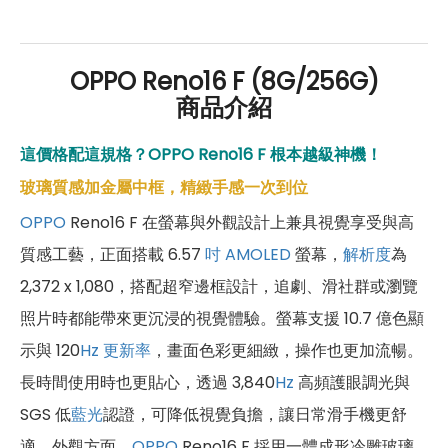
好禮」，讓你好康優惠多更多！
OPPO Reno16 F (8G/256G)
商品介紹
這價格配這規格？OPPO Reno16 F 根本越級神機！
玻璃質感加金屬中框，精緻手感一次到位
OPPO
Reno16 F 在螢幕與外觀設計上兼具視覺享受與高
質感工藝，正面搭載 6.57
吋
AMOLED
螢幕，
解析度
為
2,372 x 1,080，搭配超窄邊框設計，追劇、滑社群或瀏覽
照片時都能帶來更沉浸的視覺體驗。螢幕支援 10.7 億色顯
示與 120
Hz
更新率
，畫面色彩更細緻，操作也更加流暢。
長時間使用時也更貼心，透過 3,840
Hz
高頻護眼調光與
SGS 低
藍光
認證，可降低視覺負擔，讓日常滑手機更舒
適。外觀方面，
OPPO
Reno16 F 採用一體成形冷雕玻璃