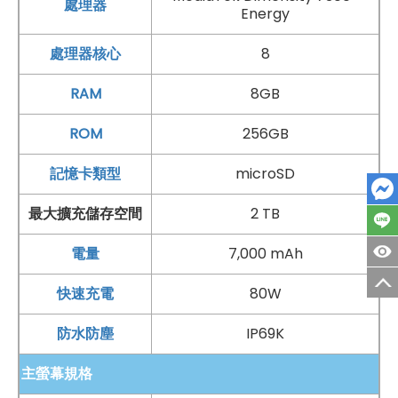
處理器
Energy
與自拍需求，後置採用三鏡頭主相機，包含 5,000 萬
畫素
OIS
主鏡頭、800 萬
畫素
超廣角鏡頭
，以及 5,000 萬
畫素
處理器核心
8
長焦鏡頭，讓拍照場景更加多元。主鏡頭搭載
OIS 光學
防
RAM
8GB
手震，有助於降低手持拍攝時的晃動影響，不論是夜景、
室內環境或動態畫面，都能拍得更穩定清晰。超廣角鏡頭
ROM
256GB
適合用來拍攝風景、建築或多人合照，能收進更寬廣的畫
記憶卡類型
microSD
面；長焦鏡頭最高支援 3.5 倍
光學
變焦
，想拍遠方景物、
最大擴充儲存空間
2 TB
舞台活動或細節特寫時，也能更輕鬆拉近距離。錄影方面
支援
4K
超清晰錄影與
4K
水下錄影，讓旅行、運動或生
電量
7,000 mAh
活片段都能保留更細膩的畫質。前置鏡頭同樣具備 5,000
快速充電
80W
萬
畫素
，並支援 100 度
超廣角
自拍，單人自拍或多人合照
都更方便。加上
臉部辨識
功能，日常解鎖也更直覺快速。
防水防塵
IP69K
主螢幕規格
AI實體按鍵登場，一按就能快速記錄