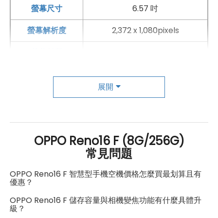
螢幕尺寸
6.57 吋
這次全新加入 AI 實體按鍵，讓手機操作變得更直覺也更有
效率。使用者可依照自己的日常需求，自訂常用快捷功
螢幕解析度
2,372 x 1,080pixels
能，不需要再一層層進入選單，按一下就能快速啟動指定
螢幕材質
Crystal Guard+AMOLED
工具，無論是工作、學習或生活應用都更加順手。其中 AI
螢幕更新率
120 Hz
一鍵閃記功能更是實用亮點，遇到需要快速記錄的內容
展開
時，只要輕按按鍵，就能將資訊快速整理下來。像是上課
主相機
時的重要重點、會議中的關鍵內容、朋友推薦的餐廳景
第一主相機畫素
5,000 萬畫素
點，或突然想到的待辦事項，都能即時保存，不怕靈感或
資訊一閃而過。對學生來說，可協助整理學習筆記；對喜
OPPO Reno16 F (8G/256G)
第一主相機鏡頭種類
標準鏡頭
常見問題
歡旅遊的人來說，也能快速建立景點清單與行程攻略。從
第一主相機光圈
F1.8
記錄、整理到應用，AI 實體按鍵讓手機不只是工具，更像
OPPO Reno16 F 智慧型手機空機價格怎麼買最划算且有
優惠？
錄影功能
4K（30fps）
隨身助理，幫助生活與學習變得更輕鬆方便。
OPPO Reno16 F 儲存容量與相機變焦功能有什麼具體升
自動對焦
有
級？