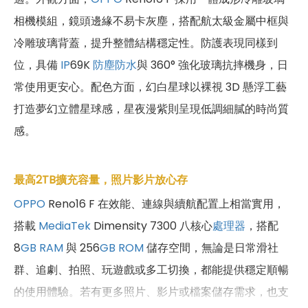
相機模組，鏡頭邊緣不易卡灰塵，搭配航太級金屬中框與
冷雕玻璃背蓋，提升整體結構穩定性。防護表現同樣到
位，具備
IP
69K
防塵防水
與 360° 強化玻璃抗摔機身，日
常使用更安心。配色方面，幻白星球以裸視 3D 懸浮工藝
打造夢幻立體星球感，星夜漫紫則呈現低調細膩的時尚質
感。
最高2TB擴充容量，照片影片放心存
OPPO
Reno16 F 在效能、連線與續航配置上相當實用，
搭載
MediaTek
Dimensity 7300 八核心
處理器
，搭配
8
GB
RAM
與 256
GB
ROM
儲存空間，無論是日常滑社
群、追劇、拍照、玩遊戲或多工切換，都能提供穩定順暢
的使用體驗。若有更多照片、影片或檔案儲存需求，也支