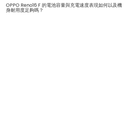
OPPO Reno16 F 的電池容量與充電速度表現如何以及機
光學防手震
有
身耐用度足夠嗎？
第二主相機畫素
800萬畫素
第二主相機鏡頭種類
超廣角鏡頭
第二主相機光圈
F2.2
第三主相機畫素
5,000 萬畫素
第三主相機鏡頭種類
長焦鏡頭
第三主相機光圈
F2.8
前相機
第一前相機畫素
5,000 萬畫素
第一前相機光圈
F2.0