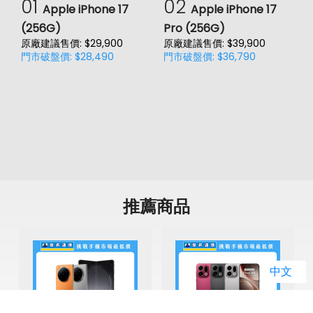
01
02
SIM卡槽數
2
Apple iPhone 17
Apple iPhone 17
(256G)
Pro (256G)
(
SIM卡槽設計
5G+5G
原廠建議售價: $29,900
原廠建議售價: $39,900
原
門市破盤價: $28,490
門市破盤價: $36,790
門
價
SIM卡槽1最高支援
5G
SIM卡槽2最高支援
5G
連結功能
Wi-Fi
802.11ax
藍牙
5.4
推薦商品
GPS
有
NFC
有
O
中文
原
連接埠 (USB)
Type-C
空