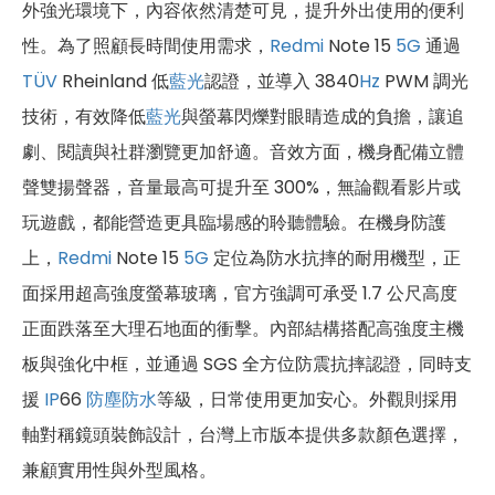
外強光環境下，內容依然清楚可見，提升外出使用的便利
性。為了照顧長時間使用需求，
Redmi
Note 15
5G
通過
TÜV
Rheinland 低
藍光
認證，並導入 3840
Hz
PWM 調光
技術，有效降低
藍光
與螢幕閃爍對眼睛造成的負擔，讓追
劇、閱讀與社群瀏覽更加舒適。音效方面，機身配備立體
聲雙揚聲器，音量最高可提升至 300%，無論觀看影片或
玩遊戲，都能營造更具臨場感的聆聽體驗。在機身防護
上，
Redmi
Note 15
5G
定位為防水抗摔的耐用機型，正
面採用超高強度螢幕玻璃，官方強調可承受 1.7 公尺高度
正面跌落至大理石地面的衝擊。內部結構搭配高強度主機
板與強化中框，並通過 SGS 全方位防震抗摔認證，同時支
援
IP
66
防塵防水
等級，日常使用更加安心。外觀則採用
軸對稱鏡頭裝飾設計，台灣上市版本提供多款顏色選擇，
兼顧實用性與外型風格。