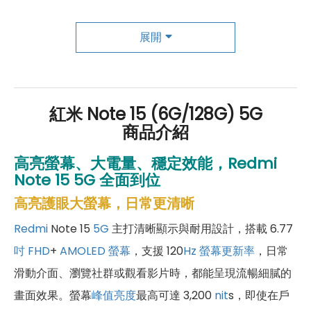
成為「尊榮會員優惠」好康超級多！
傑昇尊榮會員除了可以「消費集點兌換商品」，每半
展開
年還有「200元配件購物金」，每年再送「VIP生日
好禮」，讓你好康優惠多更多！
紅米 Note 15 (6G/128G) 5G
商品介紹
高亮螢幕、大電量、穩定效能，Redmi
Note 15 5G 全面到位
高亮護眼大螢幕，日常更清晰
Redmi
Note 15
5G
主打清晰顯示與耐用設計，搭載 6.77
吋
FHD
+
AMOLED 螢幕
，支援 120
Hz
螢幕更新率
，日常
滑動介面、瀏覽社群或觀看影片時，都能呈現流暢細膩的
畫面效果。螢幕
峰值亮度
最高可達 3,200
nit
s，即使在戶