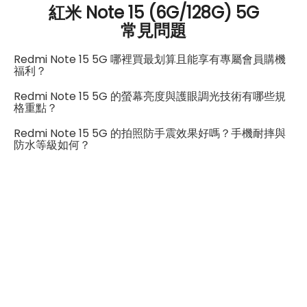
SIM卡槽2最高支援
5G
紅米 Note 15 (6G/128G) 5G
常見問題
連結功能
Redmi Note 15 5G 哪裡買最划算且能享有專屬會員購機
Wi-Fi
802.11ac
福利？
Redmi Note 15 5G 的螢幕亮度與護眼調光技術有哪些規
藍牙
5.1
格重點？
GPS
有
Redmi Note 15 5G 的拍照防手震效果好嗎？手機耐摔與
防水等級如何？
NFC
有
連接埠 (USB)
Type-C
辨識功能
螢幕指紋辨識
有
臉部辨識
有