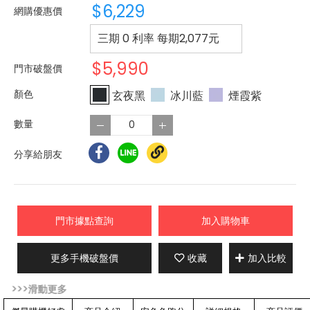
$6,229
網購優惠價
三期 0 利率 每期
2,077
元
$5,990
門市破盤價
玄夜黑
冰川藍
煙霞紫
分享給朋友
門市據點查詢
加入購物車
更多手機破盤價
收藏
加入比較