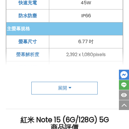
快速充電
45W
防水防塵
IP66
主螢幕規格
螢幕尺寸
6.77 吋
螢幕解析度
2,392 x 1,080pixels
螢幕材質
AMOLED
螢幕更新率
120 Hz
展開
主相機
第一主相機畫素
1億畫素
紅米 Note 15 (6G/128G) 5G
第一主相機鏡頭種類
標準鏡頭
商品評價