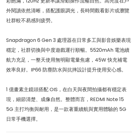
彩飽滿，120Hz 更新率讓滑動操作流暢自然。高亮度在戶
n1/2/3/5/7/8/12/20/26/28/38/
5G 頻率
40/41/48/66/77/78
外閱讀依然清晰，搭配護眼調光，長時間觀看影片或瀏覽
社群較不易感到疲勞。
B1/2/3/4/5/7/8/12/13/17/18/19/2
4G FDD LTE頻率
0/26/28/32/66
Snapdragon 6 Gen 3 處理器在日常多工與影音娛樂表現
4G TDD LTE頻率
B38/40/41/42/48
穩定，社群切換與中度遊戲運行順暢。5520mAh 電池續
3G 頻率
B1/2/4/5/6/8/19
航力充足，一整天使用無明顯電量焦慮，45W 快充補電
效率良好。IP66 防塵防水與抗摔設計提升使用安心感。
2G頻率
850/900/1800/1900MHz
SIM卡類型
Nano-SIM
1 億畫素主鏡頭搭配 OIS，在白天與夜間拍攝都有穩定表
現，細節清楚、成像自然。整體而言，REDMI Note 15
SIM卡槽數
2
5G 主打均衡與耐用，是一款著重續航與實用體驗的 5G
SIM卡槽設計
5G+5G
日常手機選擇。
SIM卡槽1最高支援
5G