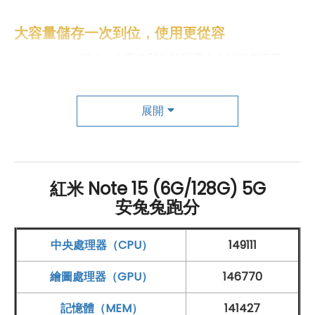
大容量儲存一次到位，使用更從容
Redmi
Note 15
5G
在系統與效能配置上主打穩定實用，
運行 Xiaomi HyperOS 2 操作介面，整體介面設計簡潔直
覺，操作反應流暢，能有效提升日常使用與多工處理的效
展開
率，滿足長時間使用需求。硬體方面，
Redmi
Note 15
5G
搭載
Qualcomm
Snapdragon 6 Gen 3 八核心
處理
器
，兼顧效能表現與功耗控制，搭配 6
GB
RAM
與
紅米 Note 15 (6G/128G) 5G
128
GB
ROM
ROM 的大容量配置，無論是日常滑手機、影
安兔兔跑分
音串流、社群瀏覽或多工切換，都能保持順暢穩定。連線
功能同樣齊全，支援
5G
+
5G
雙卡雙待
，並內建
Wi-
中央處理器（CPU）
149111
Fi 5
、
藍牙
5.1、
NFC
與紅外線發射器，無論行動支付、裝
繪圖處理器（GPU）
146770
置連線或智慧家電控制，都能輕鬆應用。續航表現是
Redmi
Note 15
5G
的一大亮點，機身配備 5,520
mAh
矽
記憶體（MEM）
141427