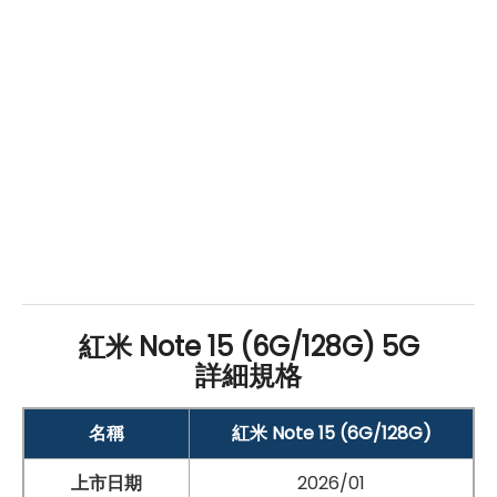
Note 15
5G
內建豐富的 AI 影像編輯工具，包含 AI 反光消
除、AI 魔法消除與 AI 美肌等功能，能快速修正照片中不
需要的反光或雜物，同時自然修飾人物膚質，讓照片看起
來更乾淨耐看，提升後製效率，特別適合社群分享使用。
前置鏡頭搭載 2,000 萬
畫素
自拍鏡頭，無論自拍或視訊通
話，都能呈現清楚自然的臉部細節，並支援 AI
臉部解鎖
功
能，兼顧操作便利性與日常安全需求。整體而言，
Redmi
Note 15
5G
透過高
畫素
鏡頭結合 AI 智慧影像技術，提供
實用、好上手且符合日常需求的拍照體驗。
紅米 Note 15 (6G/128G) 5G
詳細規格
名稱
紅米 Note 15 (6G/128G)
上市日期
2026/01