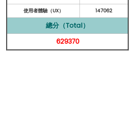
碳電池，官方強調具備長效耐用特性，可因應多年使用需
使用者體驗（UX）
147062
求。充電方面支援 45W 超級
快充
，能快速補充電量，同
總分（Total）
時也提供 18W
反向充電功能
，必要時可為耳機或其他裝置
供電，宛如隨身攜帶的行動電源，進一步提升使用彈性與
629370
便利性。
高畫素結合 AI 修圖，好拍又好修
Redmi
Note 15
5G
在影像配置上主打高
畫素
與實用導
向，後置採用雙鏡頭組合，包含 1 億
畫素
主鏡頭與 800 萬
畫素
超廣角鏡頭
，能靈活應付日常拍照、風景紀錄與團體
合照等多元使用情境。主鏡頭具備 F1.7 大
光圈
設計，並支
援
OIS 光學
防手震技術，即使在低光源環境或明暗差異較
大的場景中，也能有效降低晃動，清楚保留畫面細節與光
影層次，提升拍攝成功率。在影像處理方面，
Redmi