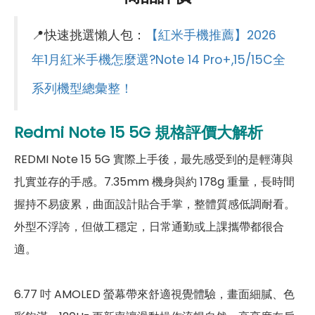
第一主相機光圈
F1.7
📍快速挑選懶人包：
【紅米手機推薦】2026
錄影功能
4K（30fps）
年1月紅米手機怎麼選?Note 14 Pro+,15/15C全
光學防手震
有
系列機型總彙整！
第二主相機畫素
800萬畫素
Redmi Note 15 5G
規格評價大解析
第二主相機鏡頭種類
超廣角鏡頭
REDMI Note 15 5G 實際上手後，最先感受到的是輕薄與
第二主相機光圈
F2.2
扎實並存的手感。7.35mm 機身與約 178g 重量，長時間
前相機
握持不易疲累，曲面設計貼合手掌，整體質感低調耐看。
外型不浮誇，但做工穩定，日常通勤或上課攜帶都很合
第一前相機畫素
2,000萬畫素
適。
第一前相機光圈
F2.2
通訊與網路系統
6.77 吋 AMOLED 螢幕帶來舒適視覺體驗，畫面細膩、色