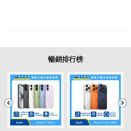
SIM卡槽數
2
SIM卡槽設計
5G+5G
SIM卡槽1最高支援
5G
SIM卡槽2最高支援
5G
暢銷排行榜
連結功能
Wi-Fi
802.11ac
藍牙
5.1
GPS
有
NFC
有
連接埠 (USB)
Type-C