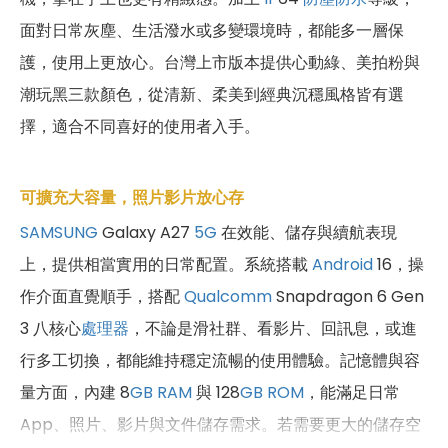
面對日常灰塵、生活潑水或多變環境時，都能多一層保
護，使用上更放心。台灣上市版本提供心動綠、美拍粉與
潮玩黑三款顏色，從清新、柔美到經典沉穩風格皆有選
擇，適合不同喜好的使用者入手。
可擴充大容量，照片影片放心存
SAMSUNG
Galaxy A27
5G
在效能、儲存與續航表現
上，提供相當實用的日常配置。系統搭載
Android
16，操
作介面直覺順手，搭配
Qualcomm
Snapdragon 6 Gen
3 八核心
處理器
，不論是滑社群、看影片、回訊息，或進
行多工切換，都能維持穩定流暢的使用體驗。記憶體與容
量方面，內建 8
GB
RAM
與 128
GB
ROM
，能滿足日常
App、照片、影片與文件儲存需求。若需要更大的儲存空