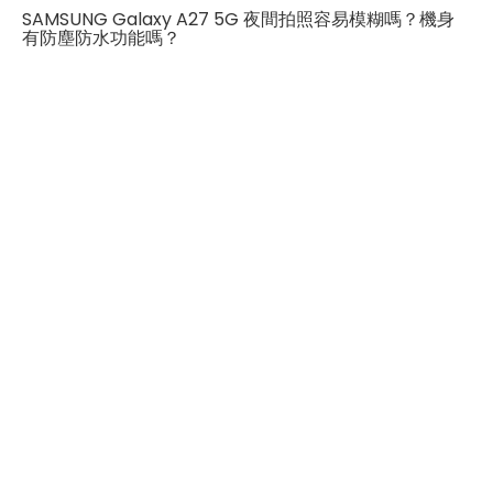
SAMSUNG Galaxy A27 5G 夜間拍照容易模糊嗎？機身
第二主相機鏡頭種類
超廣角鏡頭
有防塵防水功能嗎？
第二主相機光圈
F2.2
第三主相機畫素
200 萬畫素
第三主相機鏡頭種類
微距鏡頭
第三主相機光圈
F2.4
前相機
第一前相機畫素
1,200 萬畫素
第一前相機光圈
F2.2
通訊與網路系統
SIM卡類型
nano-SIM