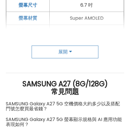
螢幕尺寸
6.7 吋
快速搜尋相似單品，省去反覆輸入關鍵字的麻煩，逛街靈
感說來就來。拍照後若發現背景有路人、雜物或搶鏡元
螢幕材質
Super AMOLED
素，也能透過「物品方塊擦拭」進行智慧修圖。系統可辨
螢幕更新率
120 Hz
識並移除不想要的物件，再利用 AI 演算修復背景細節，讓
HDR
有
旅遊照、生活照或社群照片看起來更乾淨自然，主角更突
展開
出。另外，「語音轉文字智慧助理」也很適合會議、上課
主相機
或訪談時使用，可快速將錄音內容轉換成文字稿，並支援
第一主相機畫素
5,000 萬畫素
22 種語言，幫助整理重點、保存紀錄更加省時。對學生、
上班族或常需要記錄資訊的使用者來說，這些 AI 功能讓手
SAMSUNG A27 (8G/128G)
第一主相機鏡頭種類
標準鏡頭
常見問題
機不只是通訊工具，更像隨身生活助理。
第一主相機光圈
F1.8
SAMSUNG Galaxy A27 5G 空機價格大約多少以及搭配
門號怎麼買最省錢？
光學防手震
有
SAMSUNG Galaxy A27 5G 螢幕顯示規格與 AI 應用功能
第二主相機畫素
500 萬畫素
表現如何？