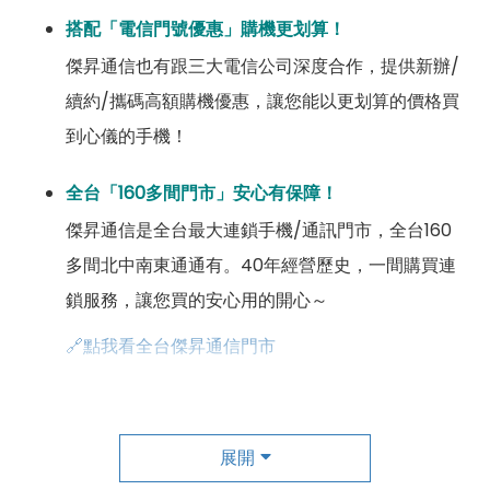
搭配「電信門號優惠」購機更划算！
傑昇通信也有跟三大電信公司深度合作，提供新辦/
續約/攜碼高額購機優惠，讓您能以更划算的價格買
到心儀的手機！
全台「160多間門市」安心有保障！
傑昇通信是全台最大連鎖手機/通訊門市，全台160
多間北中南東通通有。40年經營歷史，一間購買連
鎖服務，讓您買的安心用的開心～
🔗點我看全台傑昇通信門市
成為「尊榮會員優惠」好康超級多！
傑昇尊榮會員除了可以「消費集點兌換商品」，每半
展開
年還有「200元配件購物金」，每年再送「VIP生日