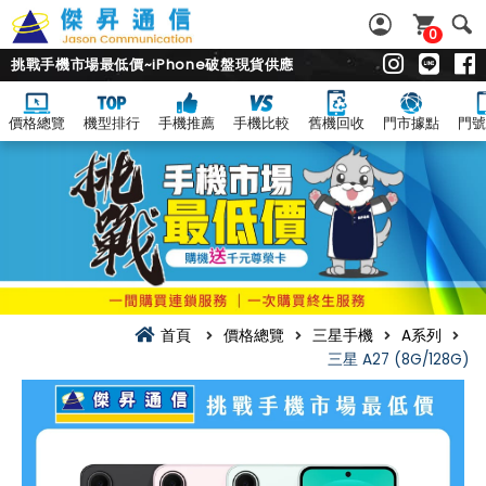
0
挑戰手機市場最低價~iPhone破盤現貨供應
價格總覽
機型排行
手機推薦
手機比較
舊機回收
門市據點
門號
首頁
價格總覽
三星手機
A系列
三星 A27 (8G/128G)