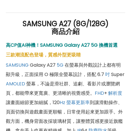
好禮」，讓你好康優惠多更多！
SAMSUNG A27 (8G/128G)
商品介紹
高CP值AI神機！SAMSUNG Galaxy A27 5G 換機首選
三款潮流配色登場，質感外型更吸睛
SAMSUNG
Galaxy A27
5G
在螢幕與外觀設計上都有明
顯升級，正面採用 O 極限全螢幕設計，搭配 6.7
吋
Super
AMOLED
螢幕，不論是滑社群、追劇、看影片或瀏覽網
頁，都能帶來更寬廣、更清晰的視覺感受。
FHD
+
解析度
讓畫面細節更加細膩，120
Hz
螢幕更新率
則讓滑動操作、
頁面切換與遊戲畫面更順暢，日常使用起來更加跟手。外
觀方面，機身背面改採玻璃材質，讓整體質感更接近旗艦
機，拿在手上也更有精緻感。加上
IP
64
防塵防水
等級，