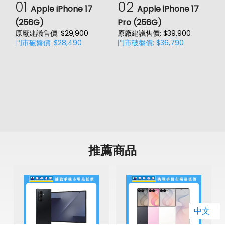
01
02
Apple iPhone 17
Apple iPhone 17
辨識功能
(256G)
Pro (256G)
(
原廠建議售價: $29,900
原廠建議售價: $39,900
原
按鍵指紋辨識
有
門市破盤價: $28,490
門市破盤價: $36,790
門
價
臉部辨識
有
機身設計
尺寸
162.4 × 78.2 × 7.8 mm
重量
200 g
顏色
心動綠、美拍粉、潮玩黑
推薦商品
三
中文
原
空