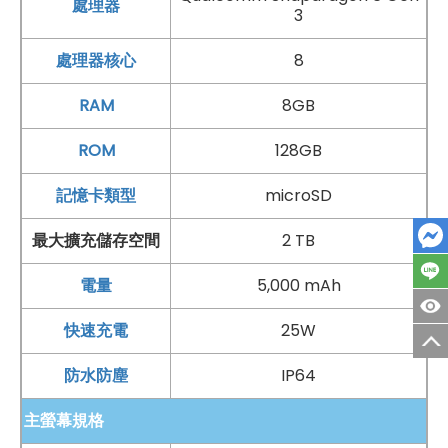
處理器
3
震，可降低手持拍攝時的晃動影響，對夜間拍照、室內低
光源環境或錄影時特別實用，讓畫面更穩定、細節更清
處理器核心
8
楚。超廣角鏡頭適合拍攝風景、建築或多人合照，能一次
RAM
8GB
收進更寬廣的畫面；微距鏡頭則能近距離捕捉小物細節，
增加拍照樂趣。自拍方面，前置配備 1,200 萬
畫素
鏡頭，
ROM
128GB
支援人像模式與美肌模式，無論自拍、視訊通話或社群分
記憶卡類型
microSD
享都更方便。同時提供
臉部辨識
解鎖，日常使用更直覺快
最大擴充儲存空間
2 TB
速。
電量
5,000 mAh
實用AI全面升級，日常效率更有感
快速充電
25W
SAMSUNG
Galaxy A27
5G
不只硬體規格實用，AI 功能
防水防塵
IP64
也進一步提升日常使用效率，從搜尋、照片編修到資訊整
理，都能更輕鬆完成。想參考名人或網路穿搭時，只要使
主螢幕規格
用「搜尋圈」圈選圖片中喜歡的服飾、鞋款或配件，就能