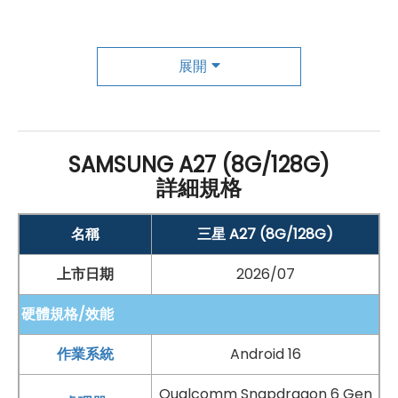
間，也可透過
microSD
記憶卡最高擴充至 2TB，對喜歡
拍照、下載影音內容或保存大量檔案的使用者來說更加便
利。連線功能同樣完整，支援
Wi-Fi
5
、
藍牙
5.1 與
NFC
，
展開
日常上網、連接耳機手錶，或使用感應支付都很方便。續
航部分配備 5,000
mAh
大容量電池，搭配
USB Type-C
規格與 25W 超快速充電，能減少電量焦慮，讓外出、通
SAMSUNG A27 (8G/128G)
勤或長時間使用都更安心。
詳細規格
名稱
三星 A27 (8G/128G)
拍照錄影都順手，精彩時刻不漏接
SAMSUNG
Galaxy A27
5G
在相機配置上兼顧日常拍攝
上市日期
2026/07
與多元場景需求，後置搭載三顆鏡頭，包含 5,000 萬
畫素
硬體規格/效能
主鏡頭、500 萬
畫素
超廣角鏡頭
，以及 200 萬
畫素
微距鏡
作業系統
Android 16
頭
。平常拍美食、人物、街景或生活紀錄時，主鏡頭能提
供清晰細緻的成像表現。其中主鏡頭具備
OIS 光學
防手
Qualcomm Snapdragon 6 Gen