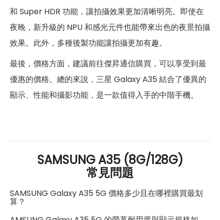
5G 頻率
N28(700),N38(2600),
和 Super HDR 功能，讓拍攝效果更加清晰明亮。即使在
N40(2300), N41(2500),
N78(3500), N79(4500)
夜晚，新升級的 NPU 和感光元件也能帶來出色的夜景拍攝
效果。此外，多種後製功能讓拍攝更加有趣。
B1(2100), B3(1800), B5(850),
4G FDD LTE頻率
B7(2600), B8(900), B28(700)
最後，價格方面，建議前往傑昇通信購買，可以享受到最
B38(2600), B40(2300),
優惠的價格。總的來說，三星 Galaxy A35 結合了優異的
4G TDD LTE頻率
B41(2500)
顯示、性能和攝影功能，是一款值得入手的中階手機。
B1(2100), B2(1900), B5(850),
3G 頻率
B8(900)
GSM850, GSM900, DCS1800,
2G頻率
PCS1900
SAMSUNG A35 (8G/128G)
常見問題
SIM卡類型
nano-SIM
SAMSUNG Galaxy A35 5G 價格多少且在哪裡購買最划
SIM卡槽數
2
算？
SIM卡槽設計
5G+5G
AMSUNG Galaxy A35 5G 的螢幕耐用度與顯示規格如