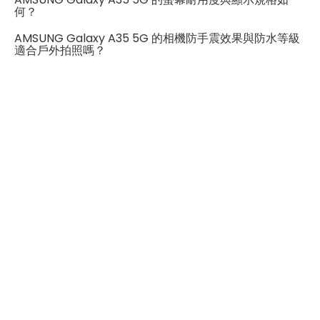
何？
SIM卡槽1最高支援
5G
AMSUNG Galaxy A35 5G 的相機防手震效果與防水等級
適合戶外拍照嗎？
SIM卡槽2最高支援
5G
連結功能
Wi-Fi
802.11ax
藍牙
5.3
GPS
有
NFC
有
連接埠 (USB)
Type-C
辨識功能
螢幕指紋辨識
有