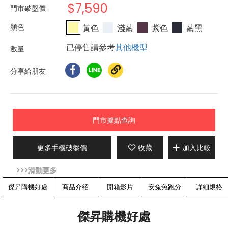
$7,590
門市破盤價
黃色
淺藍
紫色
藍黑
已停售請參考
其他機型
分享給朋友
門市據點查詢
更多手機破盤價
收藏
加入比較
傑昇購機好處
商品介紹
開箱影片
安兔兔跑分
詳細規格
傑昇購機好處