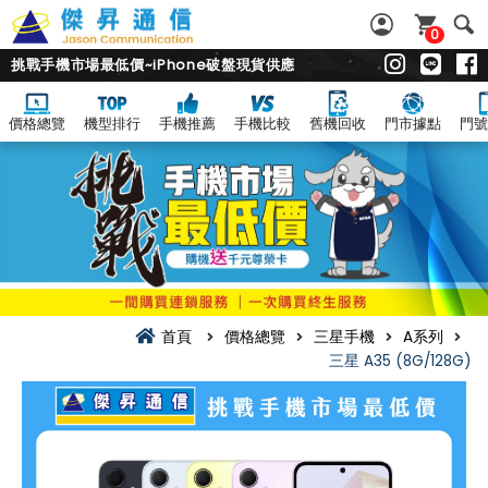
0
挑戰手機市場最低價~iPhone破盤現貨供應
價格總覽
機型排行
手機推薦
手機比較
舊機回收
門市據點
門號
首頁
價格總覽
三星手機
A系列
三星 A35 (8G/128G)