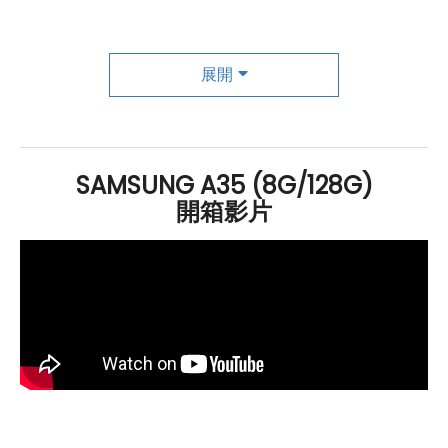
Island 按鍵島設計，讓按鍵觸感更出色。此外，擁有
IP
67
等級的
防塵防水
功能，讓使用者在日常生活中無需擔心水
損問題，使用更加放心。在安全性和便利性方面，Galaxy
展開
A35
5G
則提供了光學
指紋辨識
技術，不僅能夠快速解鎖
手機，還可以更便捷地進行支付。而音效方面，則配備了
立體聲喇叭和杜比環繞音效，大大提升了觀聽體驗，讓用
SAMSUNG A35 (8G/128G)
戶可以更加沉浸其中。在性能方面，Galaxy A35
5G
搭載
開箱影片
了
Android
14 和 One UI 6.1 系統，並搭載了強大的
Exynos
1380 八核心處理器，內存 8
GB
，儲存 128
GB
，而
且還支援
microSD
擴充至最高 1TB，使用者可以盡情保存
更多的照片、影片和文件。此外，Galaxy A35
5G
還支援
5G
+
5G
雙卡雙待
、
Wi-Fi 6
、
藍牙
5.3 和
NFC
功能，為
用戶提供更快速、更便利的連接體驗。同時，採用
Samsung Knox Vault 安全機制，保護用戶的隱私和數據