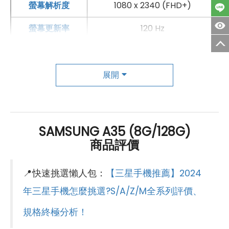
螢幕解析度
1080 x 2340 (FHD+)
螢幕更新率
120 Hz
主相機
第一主相機畫素
5000萬畫素
展開
第一主相機鏡頭種類
標準鏡頭
第一主相機光圈
F1.8
SAMSUNG A35 (8G/128G)
商品評價
錄影功能
4K（30fps）
自動對焦
有
📍快速挑選懶人包：
【三星手機推薦】2024
光學防手震
有
年三星手機怎麼挑選?S/A/Z/M全系列評價、
規格終極分析！
第二主相機畫素
800萬畫素