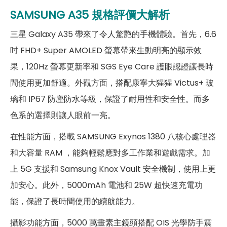
第二主相機鏡頭種類
超廣角鏡頭
SAMSUNG A35
規格評價大解析
第二主相機光圈
F2.2
三星 Galaxy A35 帶來了令人驚艷的手機體驗。首先，6.6
吋 FHD+ Super AMOLED 螢幕帶來生動明亮的顯示效
第三主相機畫素
500萬畫素
果，120Hz 螢幕更新率和 SGS Eye Care 護眼認證讓長時
第三主相機鏡頭種類
微距鏡頭
間使用更加舒適。外觀方面，搭配康寧大猩猩 Victus+ 玻
第三主相機光圈
F2.4
璃和 IP67 防塵防水等級，保證了耐用性和安全性。而多
色系的選擇則讓人眼前一亮。
前相機
在性能方面，搭載 SAMSUNG Exynos 1380 八核心處理器
第一前相機畫素
1300萬畫素
和大容量 RAM ，能夠輕鬆應對多工作業和遊戲需求。加
第一前相機光圈
f2.2
上 5G 支援和 Samsung Knox Vault 安全機制，使用上更
加安心。此外，5000mAh 電池和 25W 超快速充電功
通訊與網路系統
能，保證了長時間使用的續航能力。
N1(2100), N3(1800), N5(850),
N7(2600), N8(900),
攝影功能方面，5000 萬畫素主鏡頭搭配 OIS 光學防手震