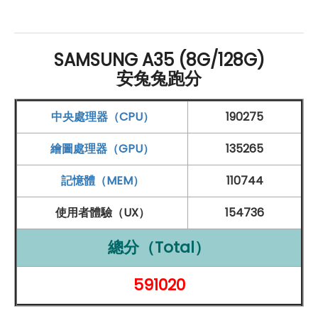
安全。最後，Galaxy A35
5G
搭載了 5,000
mAh
的大容
量電池，並支援 25W 超快充技術，讓用戶不再為電池續
航而煩惱，隨時都能保持充沛的電量。總的來說，Galaxy
SAMSUNG A35 (8G/128G)
A35
5G
在外觀、功能和性能方面都堪稱一流，是一款值
安兔兔跑分
得期待和擁有的智能手機。
中央處理器（CPU）
190275
Galaxy A35 5G 強大相機系統
繪圖處理器（GPU）
135265
SAMSUNG
Galaxy A35
5G
(8
GB
/128
GB
) 擁有出色的相
記憶體（MEM）
110744
機系統，帶來更多樂趣和創意。它配備了一個強大的後置
使用者體驗（UX）
154736
相機陣容，包括5000萬
畫素
主鏡頭、800萬
畫素
超廣角鏡
頭和500萬
畫素
微距鏡頭，捕捉到更廣闊、更細節的景
總分（Total）
色。主鏡頭配備了
OIS光學
防手震和VDIS數位防手震技
591020
術，無論是拍攝照片還是錄製視頻，都能確保畫面清晰穩
定，能捕捉每個珍貴時刻。此外，Galaxy A35
5G
還提供