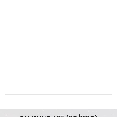
臉部辨識
有
機身設計
尺寸
161.7 x 78.0 x 8.2 mm
重量
209 g
顏色
凍檸黃、蘇打藍、雪沙紫、冰藍莓