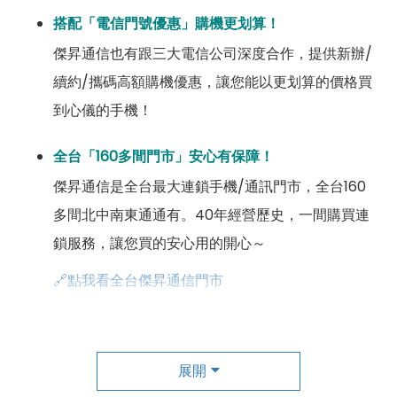
搭配「電信門號優惠」購機更划算！
傑昇通信也有跟三大電信公司深度合作，提供新辦/
續約/攜碼高額購機優惠，讓您能以更划算的價格買
到心儀的手機！
全台「160多間門市」安心有保障！
傑昇通信是全台最大連鎖手機/通訊門市，全台160
多間北中南東通通有。40年經營歷史，一間購買連
鎖服務，讓您買的安心用的開心～
🔗點我看全台傑昇通信門市
成為「尊榮會員優惠」好康超級多！
傑昇尊榮會員除了可以「消費集點兌換商品」，每半
展開
年還有「200元配件購物金」，每年再送「VIP生日