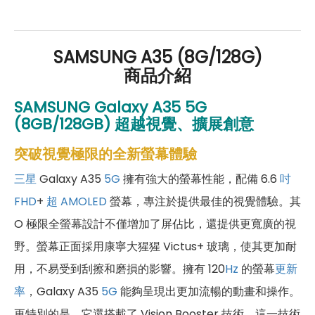
好禮」，讓你好康優惠多更多！
SAMSUNG A35 (8G/128G)
商品介紹
SAMSUNG Galaxy A35 5G
(8GB/128GB)
超越視覺、擴展創意
突破視覺極限的全新螢幕體驗
三星
Galaxy A35
5G
擁有強大的螢幕性能，配備 6.6
吋
FHD
+
超 AMOLED
螢幕，專注於提供最佳的視覺體驗。其
O 極限全螢幕設計不僅增加了屏佔比，還提供更寬廣的視
野。螢幕正面採用康寧大猩猩 Victus+ 玻璃，使其更加耐
用，不易受到刮擦和磨損的影響。擁有 120
Hz
的螢幕
更新
率
，Galaxy A35
5G
能夠呈現出更加流暢的動畫和操作。
更特別的是，它還搭載了 Vision Booster 技術，這一技術