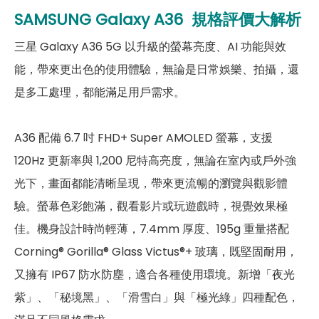
SAMSUNG
Galaxy A36
規格評價大解析
第二主相機光圈
f2.2
三星 Galaxy A36 5G 以升級的螢幕亮度、AI 功能與效
第三主相機畫素
500 萬畫素
能，帶來更出色的使用體驗，無論是日常娛樂、拍攝，還
是多工處理，都能滿足用戶需求。
第三主相機鏡頭種類
微距鏡頭
第三主相機光圈
2.4
A36 配備 6.7 吋 FHD+ Super AMOLED 螢幕，支援
前相機
120Hz 更新率與 1,200 尼特高亮度，無論在室內或戶外強
光下，畫面都能清晰呈現，帶來更流暢的瀏覽與觀影體
第一前相機畫素
1200 萬畫素
驗。螢幕色彩飽滿，觀看影片或玩遊戲時，視覺效果極
第一前相機光圈
f2.2
佳。機身設計時尚輕薄，7.4mm 厚度、195g 重量搭配
Corning® Gorilla® Glass Victus®+ 玻璃，既堅固耐用，
通訊與網路系統
又擁有 IP67 防水防塵，適合各種使用環境。新增「夜光
1800(n3), 2100(n1), 2300(n40),
紫」、「秘境黑」、「滑雪白」與「極光綠」四種配色，
2500(n41), 2600(n38),
5G 頻率
2600(n7), 3500(n78),