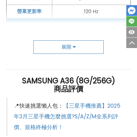
螢幕更新率
120 Hz
主相機
第一主相機畫素
5000 萬畫素
展開
第一主相機鏡頭種類
廣角鏡頭
第一主相機光圈
f1.8
SAMSUNG A36 (8G/256G)
錄影功能
4K（30FPS）
商品評價
自動對焦
有
📍快速挑選懶人包：
【三星手機推薦】2025
光學防手震
有
年3月三星手機怎麼挑選?S/A/Z/M全系列評
第二主相機畫素
800 萬畫素
價、規格終極分析！
第二主相機鏡頭種類
超廣角鏡頭