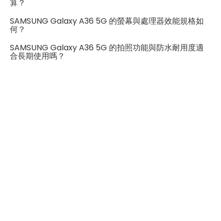
支援 45W 超快速充電，即使臨時沒電，也能快速恢復使
連結功能
算？
用，對於通勤族、上班族與旅遊愛好者來說相當實用。
SAMSUNG Galaxy A36 5G 的螢幕與處理器效能規格如
Wi-Fi
802.11ax
何？
藍牙
5.4
SAMSUNG Galaxy A36 5G 的拍照功能與防水耐用度適
整體而言，三星 Galaxy A36 5G 兼具高亮度螢幕、AI 應
合長期使用嗎？
用、流暢效能與長效電池，提供舒適的日常使用體驗，是
GPS
有
一款高性價比的全能手機。
NFC
有
連接埠 (USB)
Type-C
辨識功能
螢幕指紋辨識
有
臉部辨識
有
機身設計