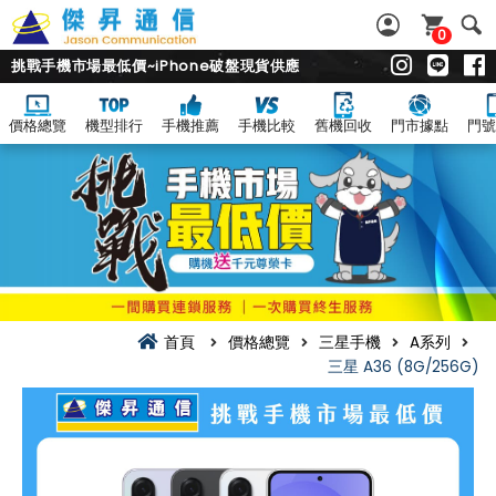
0
挑戰手機市場最低價~iPhone破盤現貨供應
價格總覽
機型排行
手機推薦
手機比較
舊機回收
門市據點
門號
首頁
價格總覽
三星手機
A系列
三星 A36 (8G/256G)