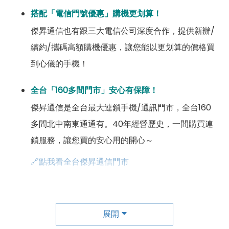
搭配「電信門號優惠」購機更划算！
傑昇通信也有跟三大電信公司深度合作，提供新辦/
續約/攜碼高額購機優惠，讓您能以更划算的價格買
到心儀的手機！
全台「160多間門市」安心有保障！
傑昇通信是全台最大連鎖手機/通訊門市，全台160
多間北中南東通通有。40年經營歷史，一間購買連
鎖服務，讓您買的安心用的開心～
🔗點我看全台傑昇通信門市
成為「尊榮會員優惠」好康超級多！
傑昇尊榮會員除了可以「消費集點兌換商品」，每半
展開
年還有「200元配件購物金」，每年再送「VIP生日