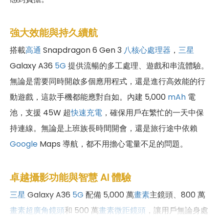
強大效能與持久續航
搭載
高通
Snapdragon 6 Gen 3
八核心處理器
，
三星
Galaxy A36
5G
提供流暢的多工處理、遊戲和串流體驗。
無論是需要同時開啟多個應用程式，還是進行高效能的行
動遊戲，這款手機都能應對自如。內建 5,000
mAh
電
池，支援 45W 超
快速充電
，確保用戶在繁忙的一天中保
持連線。無論是上班族長時間開會，還是旅行途中依賴
Google
Maps 導航，都不用擔心電量不足的問題。
卓越攝影功能與智慧 AI 體驗
三星
Galaxy A36
5G
配備 5,000 萬
畫素
主鏡頭、800 萬
畫素
超廣角鏡頭
和 500 萬
畫素
微距鏡頭
，讓用戶無論身處