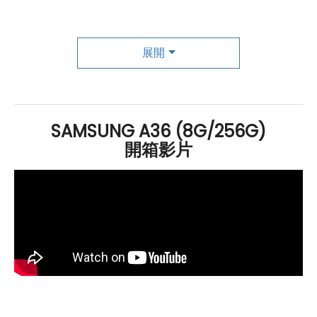
何地，都能輕鬆拍攝出色照片。從風景拍攝、夜拍到微距
特寫，這款手機都能捕捉生動細節，讓每一次拍照都變得
展開
更具藝術感。
前置相機擁有 1,200 萬
畫素
，搭載先進的 AP
處理器與感測器，能在低光源環境下依然拍攝出細膩、清
晰的影像，讓每一張自拍都展現最佳狀態。
全新的 Awesome Intelligence 功能提升了相機和日常操
SAMSUNG A36 (8G/256G)
作的智慧體驗，例如自動調整光線與影像處理，確保每張
開箱影片
照片都達到專業水準。