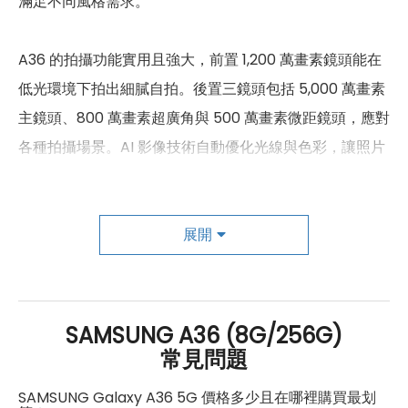
滿足不同風格需求。
4500(n79), 700(n28), 850(n5),
900(n8)
A36 的拍攝功能實用且強大，前置 1,200 萬畫素鏡頭能在
LTE 1800(B3), 2100(B1),
4G FDD LTE頻率
2600(B7), 700(B28), 850(B5),
低光環境下拍出細膩自拍。後置三鏡頭包括 5,000 萬畫素
900(B8)
主鏡頭、800 萬畫素超廣角與 500 萬畫素微距鏡頭，應對
各種拍攝場景。AI 影像技術自動優化光線與色彩，讓照片
2300(B40), 2500(B41),
4G TDD LTE頻率
2600(B38)
更具質感。「Awesome Intelligence」AI 功能進一步提
升使用體驗，例如新版「搜尋圈」可輕鬆辨識資訊，還加
SIM卡類型
nano-SIM
入音樂搜尋功能，提升日常便利性。「朗讀重點內容」讓
展開
SIM卡槽數
2
閱讀更輕鬆，是資訊量大的用戶一大福音。
SIM卡槽設計
5G+5G
搭載 Snapdragon 6 Gen 3 處理器，A36 在多工處理、
SIM卡槽1最高支援
5G
SAMSUNG A36 (8G/256G)
遊戲與串流體驗上皆表現穩定，運行流暢不卡頓。內建
常見問題
SIM卡槽2最高支援
5G
5,000mAh 大電池，提供長達 29 小時影片播放時間，且
SAMSUNG Galaxy A36 5G 價格多少且在哪裡購買最划