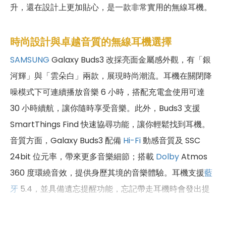
升，還在設計上更加貼心，是一款非常實用的無線耳機。
時尚設計與卓越音質的無線耳機選擇
SAMSUNG
Galaxy Buds3 改採亮面金屬感外觀，有「銀
河輝」與「雲朵白」兩款，展現時尚潮流。耳機在關閉降
噪模式下可連續播放音樂 6 小時，搭配充電盒使用可達
30 小時續航，讓你隨時享受音樂。此外，Buds3 支援
SmartThings Find 快速協尋功能，讓你輕鬆找到耳機。
音質方面，Galaxy Buds3 配備
Hi-Fi
動感音質及 SSC
24bit 位元率，帶來更多音樂細節；搭載
Dolby
Atmos
360 度環繞音效，提供身歷其境的音樂體驗。耳機支援
藍
牙
5.4，並具備遺忘提醒功能，忘記帶走耳機時會發出提
示聲，手機同步通知。透過 Auto Switch 功能，Buds3 可
快速連接切換 Galaxy 裝置及指定
三星
電視，提升使用便