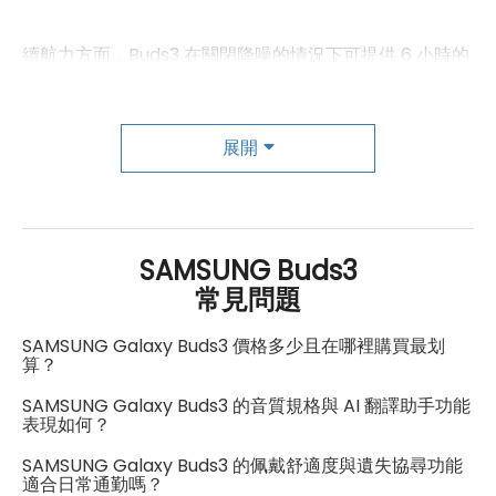
續航力方面，Buds3 在關閉降噪的情況下可提供 6 小時的
播放時間，搭配充電盒則可達到 30 小時；開啟降噪模式
時也能維持長達 24 小時的續航力。此外，它支援 USB-C
展開
及無線充電，使用便利性大大提升。Buds3 的輕便設計、
舒適配戴感以及多樣化的功能，成為三星生態圈愛好者和
注重音質的用戶理想選擇。
SAMSUNG Buds3
常見問題
SAMSUNG Galaxy Buds3 價格多少且在哪裡購買最划
算？
SAMSUNG Galaxy Buds3 的音質規格與 AI 翻譯助手功能
表現如何？
SAMSUNG Galaxy Buds3 的佩戴舒適度與遺失協尋功能
適合日常通勤嗎？