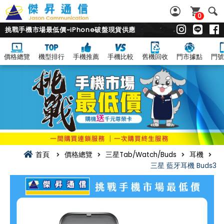
0
挑戰手機市場最低價~iPhone破盤現貨供應
價格總覽
機型排行
手機推薦
手機比較
舊機回收
門市據點
門號
首頁
價格總覽
三星Tab/Watch/Buds
耳機
三星 藍牙耳機 Buds3