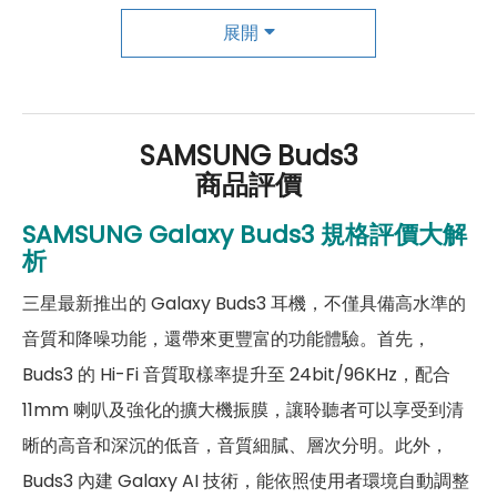
充電盒連接埠
USB Type-C
展開
耳機－機身設計
耳機重量
4.7g
SAMSUNG Buds3
商品評價
充電盒重量
46.5g
SAMSUNG
Galaxy Buds3
規格評價大解
顏色
雲朵白、銀河灰
析
三星最新推出的 Galaxy Buds3 耳機，不僅具備高水準的
音質和降噪功能，還帶來更豐富的功能體驗。首先，
Buds3 的 Hi-Fi 音質取樣率提升至 24bit/96KHz，配合
11mm 喇叭及強化的擴大機振膜，讓聆聽者可以享受到清
晰的高音和深沉的低音，音質細膩、層次分明。此外，
Buds3 內建 Galaxy AI 技術，能依照使用者環境自動調整