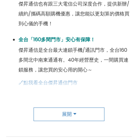
傑昇通信也有跟三大電信公司深度合作，提供新辦/
續約/攜碼高額購機優惠，讓您能以更划算的價格買
到心儀的手機！
全台「160多間門市」安心有保障！
傑昇通信是全台最大連鎖手機/通訊門市，全台160
多間北中南東通通有。40年經營歷史，一間購買連
鎖服務，讓您買的安心用的開心～
🔗點我看全台傑昇通信門市
成為「尊榮會員優惠」好康超級多！
傑昇尊榮會員除了可以「消費集點兌換商品」，每半
展開
年還有「200元配件購物金」，每年再送「VIP生日
好禮」，讓你好康優惠多更多！