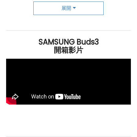
利性。整體而言，Galaxy Buds3 是一款兼具設計美感與
展開
強大功能的無線耳機。
創新翻譯助理與主動降噪技術的完美結合
SAMSUNG Buds3
SAMSUNG
Galaxy Buds3 支援翻譯助理功能，讓用戶在
開箱影片
對話過程中可以單方聆聽翻譯內容，並具備聲音分離的能
力。這意味著一方可以使用耳機來聽取翻譯，而另一方則
透過手機喇叭收聽，顯著提升了對話的流暢度與互動性，
尤其適合不同語言的交流場景。此外，Galaxy Buds3 配
備 ANC 主動式降噪技術，能有效過濾外部噪音，進一步
提升收聽品質。這項技術不僅讓用戶在繁忙環境中享受清
晰的音樂和通話體驗，還能在使用翻譯功能時更加專注。
耳機還能無縫串連
三星
生態圈，支持自動切換音訊來源至
三星
手機、平板、手錶和智慧顯示器。這樣的功能使得用