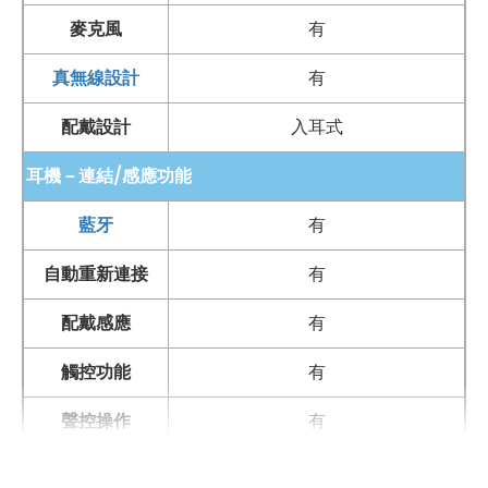
麥克風
有
真無線設計
有
配戴設計
入耳式
耳機－連結/感應功能
藍牙
有
自動重新連接
有
配戴感應
有
觸控功能
有
聲控操作
有
主動降噪
有