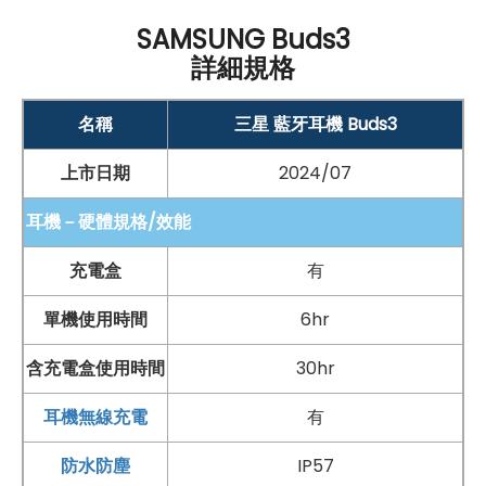
戶在多設備使用時，操作更加便利，無需手動重新連接，
SAMSUNG Buds3
詳細規格
完美符合現代用戶的需求。整體而言，Galaxy Buds3 提
供了出色的使用體驗，無論是日常通話還是多語言交流。
名稱
三星 藍牙耳機 Buds3
上市日期
2024/07
耳機－硬體規格/效能
充電盒
有
單機使用時間
6hr
含充電盒使用時間
30hr
耳機無線充電
有
防水防塵
IP57