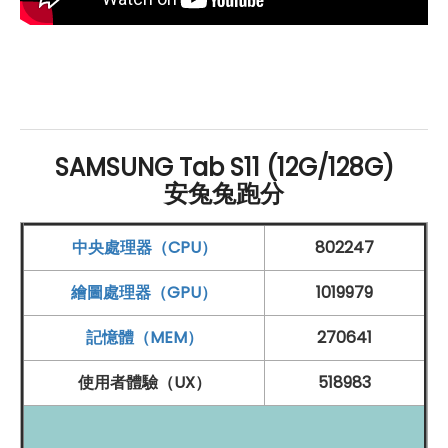
度，還具備
IP
68
防塵防水
。搭配 Galaxy AI，S Pen 不僅
提升效率，更能激發創意，若加購 AI Key 鍵盤皮套，更能
帶來全面的 AI 體驗。
視訊更清晰，遠距學習溝通最佳拍檔
SAMSUNG Tab S11 (12G/128G)
SAMSUNG
Galaxy Tab S11
5G
不僅在效能與螢幕表現出
安兔兔跑分
色，在影像功能上同樣展現實力。它搭載 1300 萬
畫素
後
置鏡頭，能精準捕捉生活中的各種場景。無論是拍攝壯麗
中央處理器（CPU）
802247
的自然風光、旅途中難忘的片段，還是日常需要掃描的文
繪圖處理器（GPU）
1019979
件與文字，都能保持清晰細緻，確保畫質完整可讀。對於
工作者來說，使用平板即時紀錄與保存資料，也相當便
記憶體（MEM）
270641
利。前置部分則配備 1200 萬
畫素
超廣角鏡頭
，特別適合
使用者體驗（UX）
518983
喜愛自拍的使用者，或需要經常進行視訊會議的族群。無
論是一人入鏡還是多人同框，鏡頭都能輕鬆容納，讓畫面