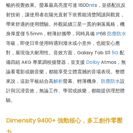
暢的視覺效果。螢幕最高亮度可達 1600
nit
s，並搭配抗反
射技術，讓使用者在陽光直射下依舊能清楚閱讀與觀賞，
帶來舒適的使用體驗。外觀延續三星一貫的俐落風格，機
身厚度僅 5.5mm，輕薄好攜帶，同時具備
IP
68
防塵防水
等級，即使日常使用時遇到潑水或小意外，也能安心應
對，展現強大耐用性。音效方面，Galaxy Tab S11
5G
配
備四組 AKG 專業調校揚聲器，並支援
Dolby
Atmos，無
論看電影或聽音樂，都能享受立體震撼的音場表現。整體
來說，這款平板結合高
解析
螢幕、輕薄機身、
防塵防水
設
計與沉浸音效，無論工作、學習或娛樂，都能提供理想體
驗。
Dimensity 9400+ 強勁核心，多工創作零壓
力