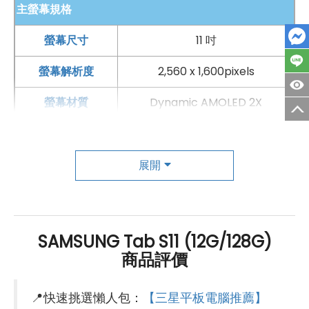
主螢幕規格
螢幕尺寸
11 吋
螢幕解析度
2,560 x 1,600pixels
螢幕材質
Dynamic AMOLED 2X
螢幕更新率
120 Hz
主相機
展開
第一主相機畫素
1,300萬畫素
第一主相機鏡頭種類
標準鏡頭
SAMSUNG Tab S11 (12G/128G)
商品評價
錄影功能
4K（30fps）
自動對焦
有
📍快速挑選懶人包：
【三星平板電腦推薦】