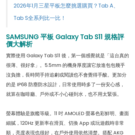
前相機
2026年1月三星平板怎麼挑選購買？Tab A、
Tab S全系列比一比！
第一前相機畫素
1,200萬畫素
第一前相機鏡頭種類
超廣角鏡頭
SAMSUNG 平板
Galaxy Tab
S11
規格評
價大解析
通訊與網路系統
實際使用 Galaxy Tab S11 後，第一個感覺就是「這台真的
N1(2100), N2(1900), N3(1800),
N5(850), N7(2600), N8(900),
很薄、很好拿」。5.5mm 的機身厚度讓它放進包包幾乎
N12(700), N20(800), N25(1900),
沒負擔，長時間手持追劇或閱讀也不會覺得手酸。更加分
N26(850), N28(700), N38(2600),
5G 頻率
N40(2300), N41(2500),
的是 IP68 防塵防水設計，日常使用時多了一份安心感，
N66(AWS-3), N71(600),
就算在咖啡廳、戶外或不小心碰到水，也不用太緊張。
N75(1500+), N77(3700),
N78(3500)
螢幕體驗是旗艦等級。11 吋 AMOLED 螢幕色彩鮮明、畫面
B1(2100), B2(1900), B3(1800),
B4(AWS), B5(850), B7(2600),
細膩，120Hz 更新率在滑頁、切換 App 或玩遊戲時非常
B8(900), B12(700), B13(700),
4G FDD LTE頻率
順，亮度表現也很好，在戶外使用依然清楚。搭配 AKG
B17(700), B20(800), B25(1900),