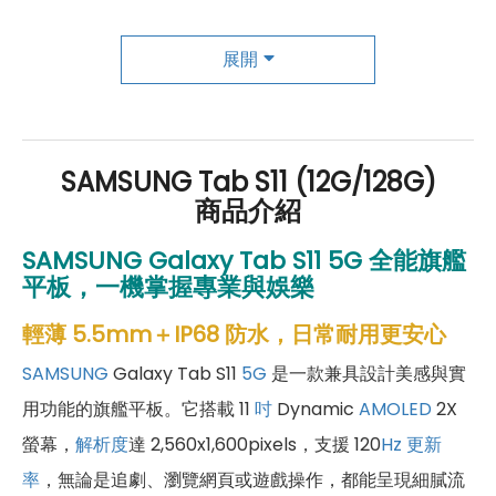
成為「尊榮會員優惠」好康超級多！
傑昇尊榮會員除了可以「消費集點兌換商品」，每半
展開
年還有「200元配件購物金」，每年再送「VIP生日
好禮」，讓你好康優惠多更多！
SAMSUNG Tab S11 (12G/128G)
商品介紹
SAMSUNG
Galaxy Tab S11 5G 全能旗艦
平板，一機掌握專業與娛樂
輕薄 5.5mm＋IP68 防水，日常耐用更安心
SAMSUNG
Galaxy Tab S11
5G
是一款兼具設計美感與實
用功能的旗艦平板。它搭載 11
吋
Dynamic
AMOLED
2X
螢幕，
解析度
達 2,560x1,600pixels，支援 120
Hz
更新
率
，無論是追劇、瀏覽網頁或遊戲操作，都能呈現細膩流