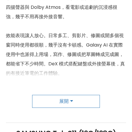
B26(850), B28(700), B32(1500),
四揚聲器與 Dolby Atmos，看電影或追劇的沉浸感很
B66(AWS-3)
強，幾乎不用再接外接音響。
B38(2600), B39(1900),
4G TDD LTE頻率
B40(2300), B41(2500)
效能表現讓人放心。日常多工、剪影片、修圖或開多個視
B1(2100), B2(1900), B4(AWS),
窗同時使用都很順，幾乎沒有卡頓感。Galaxy AI 在實際
3G 頻率
B5(850), B8(900)
使用中也派得上用場，寫作、修圖或把草圖轉成完成圖，
GSM850, GSM900, DCS1800,
都能省下不少時間。DeX 模式搭配鍵盤或外接螢幕後，真
2G頻率
PCS1900
的有接近筆電的工作體驗。
SIM卡類型
nano-SIM
相機雖然不是主打拍照，但用來掃描文件、拍板書或視訊
eSIM
有
展開
會議都很實用。前鏡頭在開會或線上課程時會自動調整構
SIM卡槽數
1
圖，畫面自然、聲音也清楚。
SIM卡槽設計
5G
續航表現穩定，一整天工作、追劇都沒問題，快充補電速