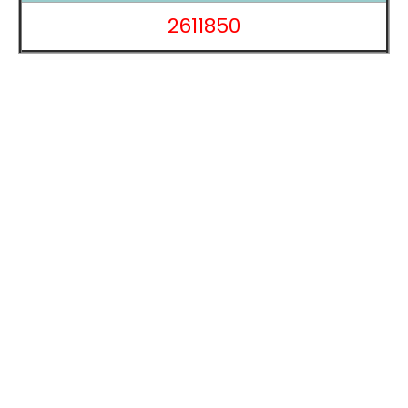
更完整自然。這不僅提升了日常溝通的便利性，也為遠距
2611850
上班、線上課程提供更清晰的影像體驗。整體來說，
Galaxy Tab S11
5G
在影像功能的設計上，不僅滿足娛樂
與生活需求，更強化了工作與學習上的應用，成為全方位
的智慧好夥伴。