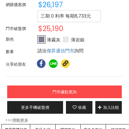
$26,197
網購優惠價
三期 0 利率 每期
8,733
元
$25,190
門市破盤價
薄霧灰
薄岩銀
請洽
傑昇通信門市
詢問
分享給朋友
門市據點查詢
更多手機破盤價
收藏
加入比較