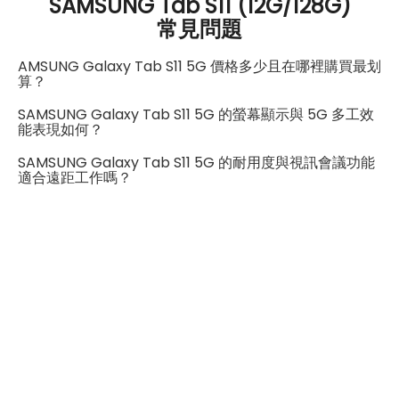
SAMSUNG Tab S11 (12G/128G)
SIM卡槽1最高支援
5G
度快，外出使用更安心。整體來說，Galaxy Tab S11 是一
常見問題
連結功能
台能同時兼顧娛樂、工作與創作的全能型旗艦平板。
AMSUNG Galaxy Tab S11 5G 價格多少且在哪裡購買最划
算？
Wi-Fi
802.11ax
SAMSUNG Galaxy Tab S11 5G 的螢幕顯示與 5G 多工效
藍牙
5.4
能表現如何？
SAMSUNG Galaxy Tab S11 5G 的耐用度與視訊會議功能
GPS
有
適合遠距工作嗎？
連接埠 (USB)
Type-C
辨識功能
螢幕指紋辨識
有
機身設計
尺寸
165.3 × 253.8 × 5.5 mm