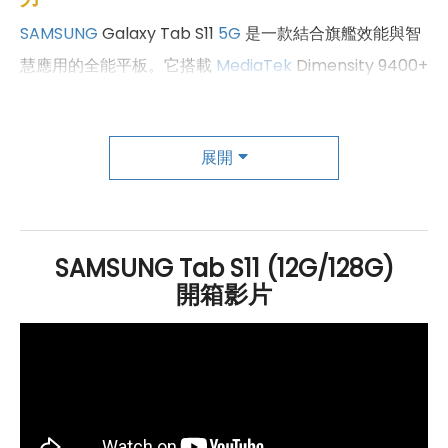
SAMSUNG
Galaxy Tab S11
5G
是一款結合旗艦效能與智
慧應用的全能平板。它搭載
MediaTek
Dimensity 9400+
八核心
處理器
，相較前代效能全面提升，
NPU
、
CPU
與
GPU
均有大幅進化，搭配 12
GB
RAM
與
展開
128
GB
ROM
，並支援最高 2TB
microSD
擴充，無論是工
作還是娛樂，都能流暢運行。內建完整 Galaxy AI 體驗，
提供 AI 搜尋圈、智慧相片編輯器、即時通話翻譯、生成慢
動作與人像棚拍等實用功能，讓創作更直覺、溝通更便
SAMSUNG Tab S11 (12G/128G)
利。網路規格支援
Wi-Fi 6
開箱影片
E、
藍牙
5.4 與
5G
+
5G
雙卡
雙待
（含
eSIM
），連線快速穩定。全新升級的
Samsung
DeX 更能連接外部顯示器，並建立最多四個自訂工作區，
大幅提升多工效率。隨盒附贈的新款 S Pen 採六角形筆身
設計，握感舒適自然，筆尖支援更大傾斜角度與高精準