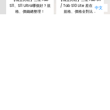
S11、S11 Ultra哪個好？規
/ Tab S10 Lite 差在哪？
中文
格、價錢總整理！
規格、價格全對比！
暢銷排行榜
01
02
Apple iPhone 17
Apple iPhone 17
(256G)
Pro (256G)
(
原廠建議售價: $29,900
原廠建議售價: $39,900
原