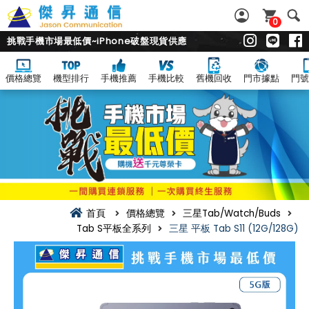
0
挑戰手機市場最低價~iPhone破盤現貨供應
價格總覽
機型排行
手機推薦
手機比較
舊機回收
門市據點
門號
首頁
價格總覽
三星Tab/Watch/Buds
Tab S平板全系列
三星 平板 Tab S11 (12G/128G)