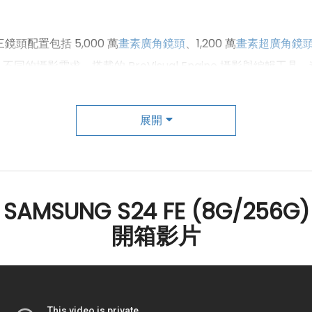
三鏡頭配置包括 5,000 萬
畫素
廣角鏡頭
、1,200 萬
畫素
超廣角鏡
的攝影需求。搭載的 ProVisual Engine 攝影與編輯
線不足場景下拍攝的用戶來說，無疑是一大優勢。前置鏡頭則配備 
模式，讓用戶在自拍時可以調整膚色與細節，拍出更具吸引力的
展開
能應對自如，從超廣角到遠距離拍攝都有出色表現。這款手機不僅滿
SAMSUNG S24 FE (8G/256G)
開箱影片