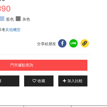
890
藍色
灰色
參考
其他機型
分享給朋友
門市據點查詢
價
收藏
加入比較