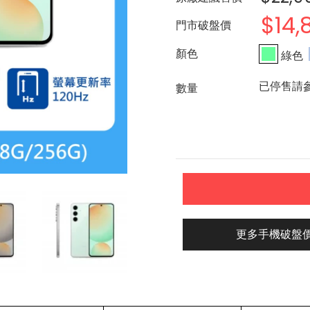
$14,
門市破盤價
綠色
已停售請
更多手機破盤