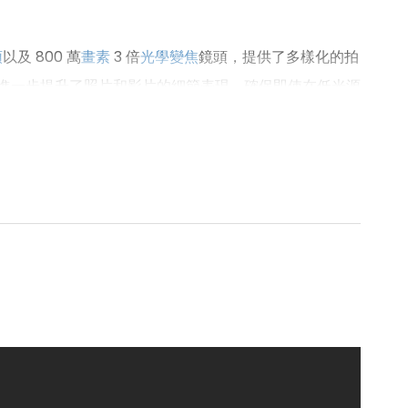
頭
以及 800 萬
畫素
3 倍
光學
變焦
鏡頭，提供了多樣化的拍
工具，進一步提升了照片和影片的細節表現，確保即使在低光源
1,000 萬
畫素
自拍鏡頭，具備 F2.4
光圈
，能夠捕捉
自拍照，適合喜愛自拍的使用者。無論是日常拍攝還是專
足了攝影愛好者的需求，也為一般用戶提供了優秀的影像體