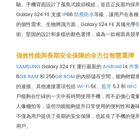
驗。手機背面設計了孤島式鏡頭模組，並且正反面均採用康
Galaxy S24 FE 支援
IP
68
防塵防水
等級，讓用戶在各種
的個性需求。生物辨識方面，Galaxy S24 FE 具備光學
術、堅固的設計和多樣的顏色選擇，成為一款相當具競
強效性能與長期安全保障的全方位智慧選擇
SAMSUNG
Galaxy S24 FE 運行最新的
Android
14
作業
8
GB
RAM
和 256
GB
ROM
的內部儲存空間，能夠輕鬆
的連接。其他連接選項包括
Wi-Fi
6E、
藍牙
5.3 和
NFC
戶能夠在忙碌的一天中長時間使用手機，而不必擔心電量不
人像棚拍等，這些功能能夠提升日常使用的便利性和趣味性。值得一
不僅為用戶提供了長期的安全保障，也延長了手機的使
用戶。