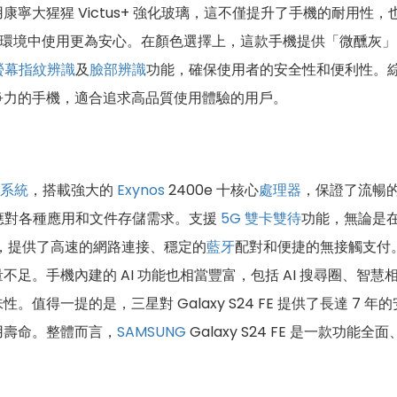
寧大猩猩 Victus+ 強化玻璃，這不僅提升了手機的耐用性
環境中使用更為安心。在顏色選擇上，這款手機提供「微醺灰」
螢幕指紋辨識
及
臉部辨識
功能，確保使用者的安全性和便利性。
爭力的手機，適合追求高品質使用體驗的用戶。
系統
，搭載強大的
Exynos
2400e 十核心
處理器
，保證了流暢
應對各種應用和文件存儲需求。支援
5G
雙卡雙待
功能，無論是
，提供了高速的網路連接、穩定的
藍牙
配對和便捷的無接觸支付。Gala
足。手機內建的 AI 功能也相當豐富，包括 AI 搜尋圈、智
提的是，三星對 Galaxy S24 FE 提供了長達 7 年的安全性
用壽命。整體而言，
SAMSUNG
Galaxy S24 FE 是一款