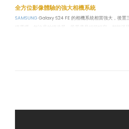
全方位影像體驗的強大相機系統
SAMSUNG
Galaxy S24 FE 的相機系統相當強大，後置
攝選擇，無論是拍攝遠景、風景還是細節特寫，都能滿足不同
環境下，也能拍出明亮且清晰的照片。這對喜愛夜拍或在光
自然光線下的細膩細節。此外，自拍功能支援臉部美肌
業級影像創作，Galaxy S24 FE 的相機系統都
驗，成為日常生活中的隨身攝影利器。