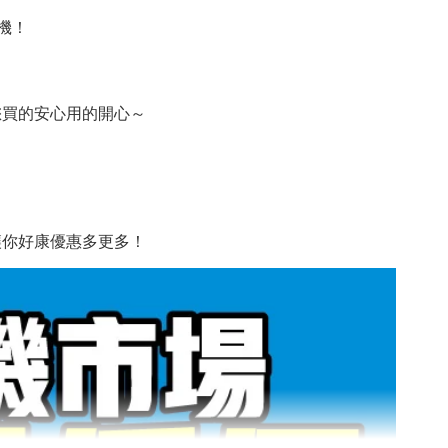
機！
您買的安心用的開心～
讓你好康優惠多更多！