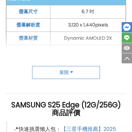
螢幕尺寸
6.7 吋
螢幕解析度
3,120 x 1,440pixels
螢幕材質
Dynamic AMOLED 2X
螢幕更新率
120 Hz
主相機
展開
第一主相機畫素
2億畫素
第一主相機鏡頭種類
廣角鏡頭
SAMSUNG S25 Edge (12G/256G)
第一主相機光圈
F1.7
商品評價
錄影功能
8K（30fps）
📍快速挑選懶人包：
【三星手機推薦】2025
自動對焦
有