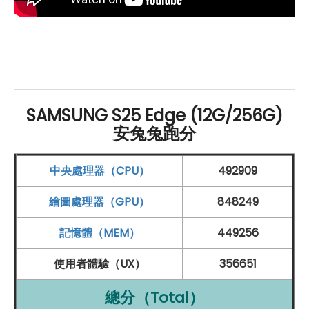
也在 AI 應用上展現未來科技的實力。
頂級影像與影音體驗的全能之選
SAMSUNG
Galaxy S25 Edge 在影像拍攝上展現強大實
力，後置搭載 2 億
畫素
廣角鏡頭
與 1,200 萬
畫素
超廣角鏡
SAMSUNG S25 Edge (12G/256G)
安兔兔跑分
頭
，支援 2 倍
光學
變焦
，並透過 AI Zoom 技術，進一步
放大畫面細節，讓遠景也能清晰呈現。無論拍攝風景、人
中央處理器（CPU）
492909
像或動態畫面，都能捕捉豐富細節與自然色彩，帶來更專
業的攝影體驗。搭載升級版 ProVisual Engine，利用 AI
繪圖處理器（GPU）
848249
演算法強化夜拍表現，有效降低雜訊，即使在低光環境下
記憶體（MEM）
449256
也能拍出清晰明亮的照片與影片。影音方面，加入「音訊
使用者體驗（UX）
356651
橡皮擦」功能，能智慧去除影片中的背景雜音，並可針對
語音、音樂與風聲進行個別調整，讓每段影片的音效表現
總分（Total）