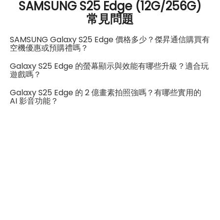
SAMSUNG S25 Edge (12G/256G)
GSM850, GSM900, DCS1800,
常見問題
2G頻率
PCS1900
SAMSUNG Galaxy S25 Edge 價格多少？傑昇通信購買有
SIM卡類型
nano-SIM
空機優惠或預購禮嗎？
Galaxy S25 Edge 的螢幕顯示與效能有哪些升級？適合玩
SIM卡槽數
2
遊戲嗎？
SIM卡槽設計
5G+5G
Galaxy S25 Edge 的 2 億畫素拍照強嗎？有哪些實用的
AI 影音功能？
SIM卡槽1最高支援
5G
SIM卡槽2最高支援
5G
連結功能
Wi-Fi
802.11 be
藍牙
5.4