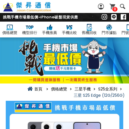
0
挑戰手機市場最低價~iPhone破盤現貨供應
價格總覽
機型排行
手機推薦
手機比較
舊機回收
門市據點
門號
首頁
價格總覽
三星手機
S25全系列
三星 S25 Edge (12G/256G)