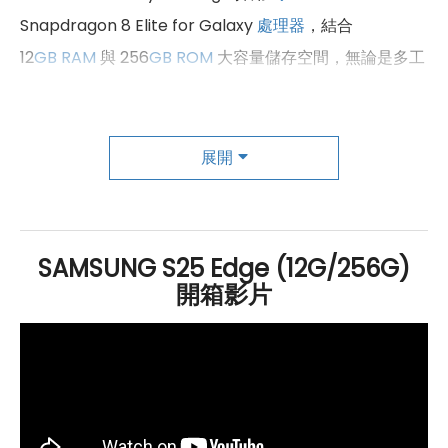
Snapdragon 8 Elite for Galaxy
處理器
，結合
12
GB
RAM
與 256
GB
ROM
大容量儲存空間，無論是多工
處理還是高效遊戲體驗，都能輕鬆應對。內建 3,900
mAh
電池，支援超
快速充電
、
Qi 無線充電
與
無線電力分享
功
能，為日常使用提供穩定續航與便利充電方式。在 AI 功能
展開
方面，S25 Edge 整合多項 Galaxy AI 技術。使用者可透
過語音指令跨 APP 操作，大幅提升工作與生活效率。新聞
閱讀也更智慧，除了摘要與翻譯功能外，還新增「朗讀重
SAMSUNG S25 Edge (12G/256G)
點」，讓你隨時掌握重要資訊。塗鴉轉圖像功能全面升
開箱影片
級，支援文字生成圖像與圖片編輯，創作更直覺方便。此
外，S25 Edge 還搭載智慧選取、口語即搜尋、新版智慧
通話助理、個人頭條與 Now Bar 等實用功能，讓操作更
貼近使用者需求，無論工作、娛樂或生活應用都能獲得更
智慧且個人化的使用體驗。這款旗艦手機不僅效能強大，