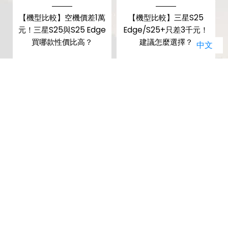
星
【機型比較】空機價差1萬
【機型比較】三星S25
及
元！三星S25與S25 Edge
Edge/S25+只差3千元！
！
買哪款性價比高？
建議怎麼選擇？
中文
暢銷排行榜