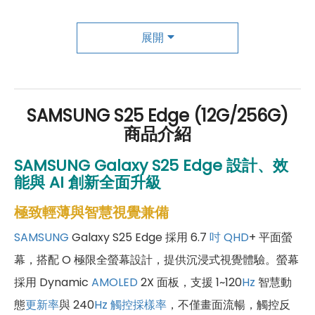
成為「尊榮會員優惠」好康超級多！
傑昇尊榮會員除了可以「消費集點兌換商品」，每半
展開
年還有「200元配件購物金」，每年再送「VIP生日
好禮」，讓你好康優惠多更多！
SAMSUNG S25 Edge (12G/256G)
商品介紹
SAMSUNG Galaxy S25 Edge 設計、效
能與 AI 創新全面升級
極致輕薄與智慧視覺兼備
SAMSUNG
Galaxy S25 Edge 採用 6.7
吋
QHD
+ 平面螢
幕，搭配 O 極限全螢幕設計，提供沉浸式視覺體驗。螢幕
採用 Dynamic
AMOLED
2X 面板，支援 1~120
Hz
智慧動
態
更新率
與 240
Hz
觸控採樣率
，不僅畫面流暢，觸控反