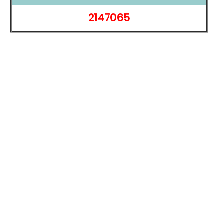
更精緻。另外，內建的「自動剪輯」功能，能透過 AI 偵測
2147065
影片中精彩片段，自動生成重點短片，讓使用者能輕鬆製
作社群平台上的 Reels 內容。前鏡頭則為 1,200 萬
畫素
，
支援
臉部辨識
解鎖，兼顧自拍效果與日常使用便利性。整
體而言，S25 Edge 的影像與影音體驗皆展現旗艦級水
準。