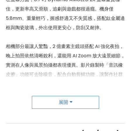
N5(850), N7(2600), N8(900),
佳，更新率高又滑順，追劇與遊戲都很過癮。機身僅
N12(700), N20(800), N25(1900),
N28(700),N38(2600),
5.8mm、重量輕巧，握感舒適又不失質感，搭配鈦金屬邊
5G 頻率
N40(2300),
框與陶瓷玻璃，外出使用更安心，防刮又耐摔。
N41(2500),N66(AWS-3),
N77(3700), N78(3500),
N79(4500)
相機部分最讓人驚豔，2 億畫素主鏡頭搭配 AI 強化夜拍，
B1(2100), B2(1900), B3(1800),
晚上拍照依然清晰銳利，還能用 AI Zoom 放大遠景細節，
B4(AWS), B5(850), B7(2600),
實測在人像與風景拍攝都表現優異。影片錄製時「音訊橡
B8(900), B12(700), B13(700),
4G FDD LTE頻率
B18(800), B19(800), B20(800),
皮擦」功能可去除噪音，配合自動剪輯功能，讓製作社群
B25(1900), B26(850), B28(700),
B66(AWS-3)
影片變得非常輕鬆。
B34(2010), B38(2600),
4G TDD LTE頻率
B39(1900), B40(2300),
展開
整體而言，S25 Edge 在效能、螢幕、相機與 AI 功能上都
B41(2500)
有明顯提升，對於重視拍攝品質與日常智慧應用的使用者
B1(2100), B2(1900), B5(850),
來說，是一支實用又時尚的高階旗艦手機。
3G 頻率
B8(900)