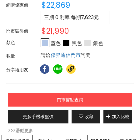
$22,869
網購優惠價
三期 0 利率 每期
7,623
元
$21,990
門市破盤價
藍色
黑色
銀色
請洽
傑昇通信門市
詢問
分享給朋友
門市據點查詢
更多手機破盤價
收藏
加入比較