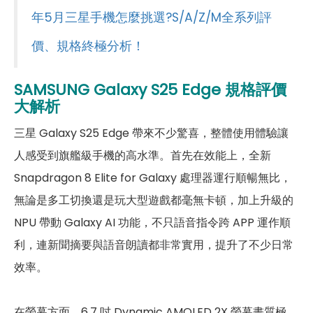
年5月三星手機怎麼挑選?S/A/Z/M全系列評
光學防手震
有
價、規格終極分析！
第二主相機畫素
1,200萬畫素
SAMSUNG Galaxy
S25 Edge
規格評價
第二主相機鏡頭種類
超廣角鏡頭
大解析
第二主相機光圈
F2.2
三星 Galaxy S25 Edge 帶來不少驚喜，整體使用體驗讓
前相機
人感受到旗艦級手機的高水準。首先在效能上，全新
Snapdragon 8 Elite for Galaxy 處理器運行順暢無比，
第一前相機畫素
1,200萬畫素
無論是多工切換還是玩大型遊戲都毫無卡頓，加上升級的
第一前相機光圈
F2.2
NPU 帶動 Galaxy AI 功能，不只語音指令跨 APP 運作順
利，連新聞摘要與語音朗讀都非常實用，提升了不少日常
自動對焦
有
效率。
通訊與網路系統
在螢幕方面，6.7 吋 Dynamic AMOLED 2X 螢幕畫質極
N1(2100), N2(1900), N3(1800),