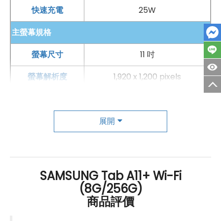
快速充電
25W
主螢幕規格
螢幕尺寸
11 吋
螢幕解析度
1,920 x 1,200 pixels
螢幕材質
LCD
螢幕更新率
展開
90 Hz
主相機
第一主相機畫素
800 萬畫素
SAMSUNG Tab A11+ Wi-Fi
(8G/256G)
第一主相機鏡頭種類
標準鏡頭
商品評價
自動對焦
有