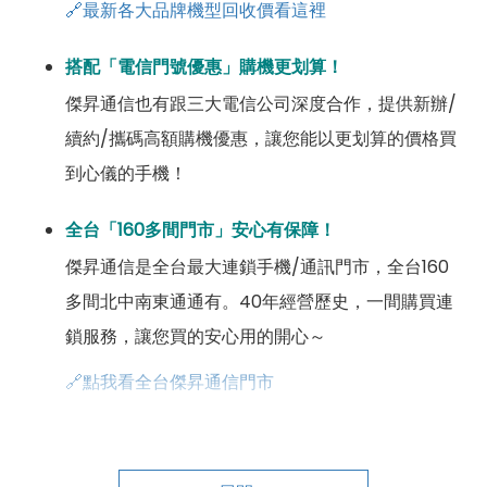
🔗最新各大品牌機型回收價看這裡
搭配「電信門號優惠」購機更划算！
傑昇通信也有跟三大電信公司深度合作，提供新辦/
續約/攜碼高額購機優惠，讓您能以更划算的價格買
到心儀的手機！
全台「160多間門市」安心有保障！
傑昇通信是全台最大連鎖手機/通訊門市，全台160
多間北中南東通通有。40年經營歷史，一間購買連
鎖服務，讓您買的安心用的開心～
🔗點我看全台傑昇通信門市
成為「尊榮會員優惠」好康超級多！
傑昇尊榮會員除了可以「消費集點兌換商品」，每半