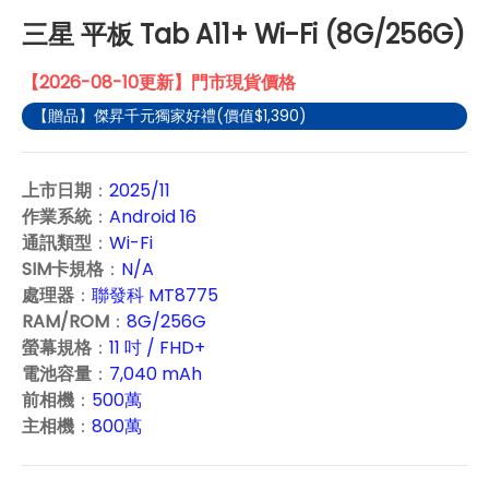
三星 平板 Tab A11+ Wi-Fi (8G/256G)
【2026-08-10更新】門市現貨價格
【贈品】傑昇千元獨家好禮(價值$1,390)
上市日期
：
2025/11
作業系統
：
Android 16
通訊類型
：
Wi-Fi
SIM卡規格
：
N/A
處理器
：
聯發科 MT8775
RAM/ROM
：
8G/256G
螢幕規格
：
11 吋 / FHD+
電池容量
：
7,040 mAh
前相機
：
500萬
主相機
：
800萬