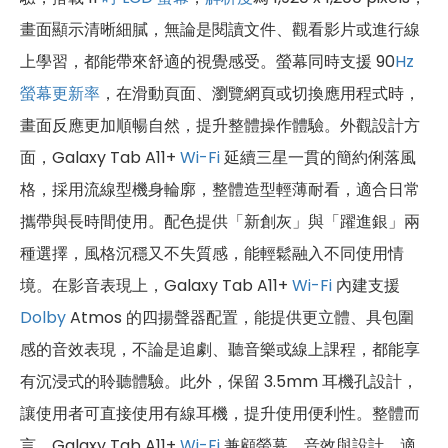
畫面顯示清晰細膩，無論是閱讀文件、觀看影片或進行線
上學習，都能帶來舒適的視覺感受。螢幕同時支援 90
Hz
螢幕更新率
，在滑動頁面、瀏覽網頁或切換應用程式時，
畫面反應更加順暢自然，提升整體操作體驗。外觀設計方
面，Galaxy Tab A11+
Wi-Fi
延續三星一貫的簡約俐落風
格，採用流線型機身輪廓，整體造型輕薄耐看，適合日常
攜帶與長時間使用。配色提供「新創灰」與「躍進銀」兩
種選擇，風格沉穩又不失質感，能輕鬆融入不同使用情
境。在影音表現上，Galaxy Tab A11+
Wi-Fi
內建支援
Dolby
Atmos 的四揚聲器配置，能提供更立體、具包圍
感的音效表現，不論是追劇、聽音樂或線上課程，都能享
有沉浸式的聆聽體驗。此外，保留 3.5mm 耳機孔設計，
讓使用者可直接使用有線耳機，提升使用便利性。整體而
言，Galaxy Tab A11+
Wi-Fi
兼顧螢幕、音效與設計，適