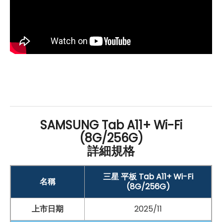
備 7,040
mAh
大容量電池，可支撐長時間工作或娛樂使
用，並支援 25W 閃電
快充
，減少充電等待時間。在操作
體驗上，平板支援多重視窗與分割畫面功能，能同時開啟
多個應用程式，例如一邊查看資料、一邊回覆郵件，提升
處理效率。此外，也內建全新
Samsung
DeX 模式，只需
簡單操作即可切換為類電腦介面，搭配
Google
Gemini
智慧對話功能，讓平板在工作與學習情境中更加靈活實
用。
SAMSUNG Tab A11+ Wi-Fi
(8G/256G)
前後鏡頭齊備，拍照與解鎖一次到位
詳細規格
在拍攝配置上，本機採用 800 萬
畫素
後置主鏡頭，能應付
三星 平板 Tab A11+ Wi-Fi
名稱
日常生活紀錄、文件拍攝或簡單的影像需求，適合用來拍
(8G/256G)
攝課堂筆記、居家紀錄或即時分享畫面。前置則搭載 500
上市日期
2025/11
萬
畫素
鏡頭，可滿足視訊通話、線上課程與基本自拍需