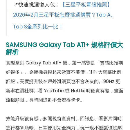
📍快速挑選懶人包：
【三星平板電腦推薦】
前相機
2026年2月三星平板怎麼挑選購買？Tab A、
第一前相機畫素
500 萬畫素
Tab S全系列比一比！
連結功能
SAMSUNG
Galaxy Tab A11+
規格評價大
Wi-Fi
802.11ac
解析
藍牙
5.3
實際拿到 Galaxy Tab A11+ 後，第一感覺是「質感比預期
GPS
有
好很多」。金屬機身摸起來紮實不廉價，11 吋大螢幕比例
舒服，亮度提升後在戶外滑網頁也不會灰灰的。90Hz 更
連接埠 (USB)
Type-C
新率在滑社群、看 YouTube 或 Netflix 時確實有差，畫面
辨識功能
流暢順眼，長時間追劇不會覺得卡卡。
臉部辨識
有
效能升級很有感，多開視窗查資料、回訊息、看影片同時
機身設計
進行都算順暢。日常使用完全夠力，玩一般小遊戲也沒壓