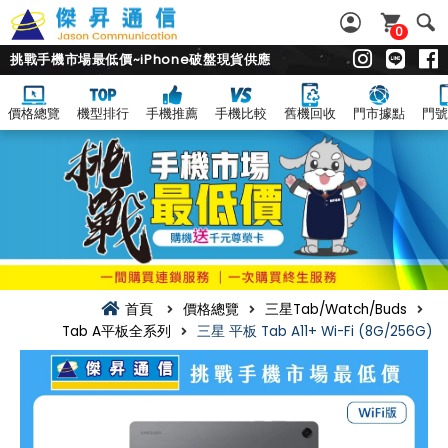
0
挑戰手機市場最低價~iPhone破盤現貨供應
價格總覽
機型排行
手機推薦
手機比較
舊機回收
門市據點
門號
首頁
價格總覽
三星Tab/Watch/Buds
Tab A平板全系列
三星 平板 Tab A11+ Wi-Fi (8G/256G)