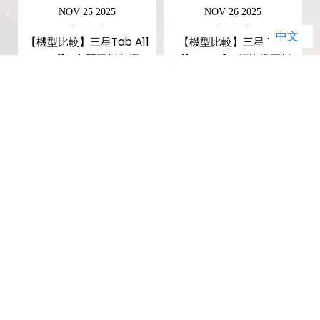
NOV 25 2025
NOV 26 2025
中文
【機型比較】三星Tab A11
【機型比較】三星 Tab
vs A11+ 入門平板怎麼
A11+ vs A9+ 輕旗艦平板
挑？規格、價差一次看！
怎麼選？規格比較一次看
懂！
暢銷排行榜