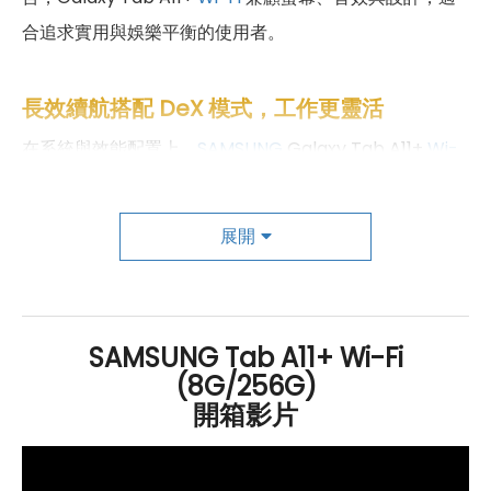
合追求實用與娛樂平衡的使用者。
長效續航搭配 DeX 模式，工作更靈活
在系統與效能配置上，
SAMSUNG
Galaxy Tab A11+
Wi-
Fi
出廠即搭載
Android
16
作業系統
，介面操作直覺流暢，
並具備良好的安全性與系統穩定度。硬體核心採用
展開
MediaTek
MT8775 八核心
處理器
，搭配 8
GB
RAM
與
256
GB
ROM
，能順暢應付日常辦公、線上學習、影音串
流與多工使用需求。若有大量檔案或多媒體內容儲存需
SAMSUNG Tab A11+ Wi-Fi
求，也可透過
microSD
記憶卡擴充，最高支援 2TB，使
(8G/256G)
用彈性相當充足。連線功能方面，Galaxy Tab A11+
Wi-Fi
開箱影片
內建
Wi-Fi 5
、
藍牙
5.3 與
GPS
，無論居家上網、裝置連
線或定位應用都能穩定使用。續航表現同樣可靠，機身配