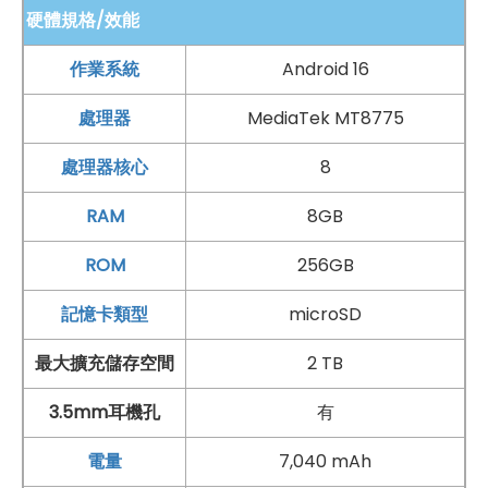
求，畫面呈現自然清楚，適合長時間使用。此外，裝置也
硬體規格/效能
支援
臉部辨識
解鎖功能，透過前鏡頭即可快速完成身分驗
作業系統
Android 16
證，不需輸入密碼即可進入系統，讓日常操作更加直覺便
處理器
MediaTek MT8775
利。在兼顧拍攝與安全性的設計下，使用者無論是在學
習、工作或日常生活中，都能享有輕鬆且實用的操作體
處理器核心
8
驗。整體而言，這樣的相機配置以實用為核心，能滿足多
RAM
8GB
數使用情境的基本需求。
ROM
256GB
記憶卡類型
microSD
最大擴充儲存空間
2 TB
3.5mm耳機孔
有
電量
7,040 mAh