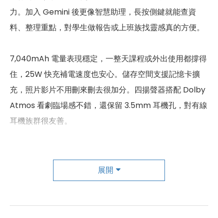
力。加入 Gemini 後更像智慧助理，長按側鍵就能查資
尺寸
168.7 x 257.1 x 6.9 mm
料、整理重點，對學生做報告或上班族找靈感真的方便。
重量
477 g
顏色
新創灰、躍進銀
7,040mAh 電量表現穩定，一整天課程或外出使用都撐得
住，25W 快充補電速度也安心。儲存空間支援記憶卡擴
充，照片影片不用刪來刪去很加分。四揚聲器搭配 Dolby
Atmos 看劇臨場感不錯，還保留 3.5mm 耳機孔，對有線
耳機族群很友善。
整體來說，它不是旗艦等級的炫技機型，而是一台價格親
民、螢幕大、效能夠用、續航穩定的實用型平板。無論追
展開
劇、上課、輕辦公或家庭共用，都能安心勝任，是一台
「用起來舒服、負擔不重」的均衡選擇。