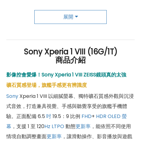
成為「尊榮會員優惠」好康超級多！
傑昇尊榮會員除了可以「消費集點兌換商品」，每半
展開
年還有「200元配件購物金」，每年再送「VIP生日
好禮」，讓你好康優惠多更多！
Sony Xperia 1 VIII (16G/1T)
商品介紹
影像控會愛爆！Sony Xperia 1 VIII ZEISS鏡頭真的太強
礦石質感登場，旗艦手感更有辨識度
Sony
Xperia 1 VIII 以細膩螢幕、獨特礦石質感外觀與沉浸
式音效，打造兼具視覺、手感與聽覺享受的旗艦手機體
驗。正面配備 6.5
吋
19.5：9 比例
FHD
+
HDR
OLED 螢
幕
，支援 1 至 120
Hz
LTPO
動態
更新率
，能依照不同使用
情境自動調整畫面
更新率
，讓滑動操作、影音播放與遊戲