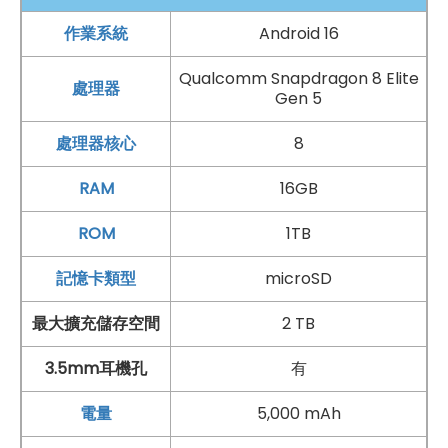
音訊強化與 LDAC 無線高解析音質，讓有線與
藍牙
聆聽都
作業系統
Android 16
更細膩沉浸。
Qualcomm Snapdragon 8 Elite
處理器
Gen 5
AI 攝影助理加持，構圖拍攝更直覺
處理器核心
8
Sony
Xperia 1 VIII 在影像系統上帶來更專業的拍攝體驗，
雖然改用全新的後鏡頭排列設計，但仍保留經典三鏡頭組
RAM
16GB
合，並延續 ZEISS T* 抗反射鍍膜，有助於減少眩光與鬼
ROM
1TB
影，讓照片畫面更加純淨清晰。三顆後鏡頭皆採用 4,800
記憶卡類型
microSD
萬
畫素
配置，分別提供 24mm
廣角
主鏡頭、16mm
超廣
角鏡頭
與 70-140mm
望遠鏡頭
，從日常街拍、壯闊風景
最大擴充儲存空間
2 TB
到遠距主體，都能靈活應對不同拍攝需求。這次
Sony
3.5mm耳機孔
有
Xperia 1 VIII 的
望遠鏡頭
更升級為全新 1/1.56
吋
感光元
件
，面積相較前代約增加 4 倍，可讓遠距拍攝擁有更好的
電量
5,000 mAh
細節保留與解析表現。所有鏡頭也支援 RAW 檔疊圖演算