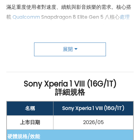
滿足重度使用者對速度、續航與影音娛樂的需求。核心搭
載
Qualcomm
Snapdragon 8 Elite Gen 5 八核心
處理
器
，無論日常多工、遊戲娛樂、影音剪輯或高負載應用，
都能提供流暢穩定的運算表現。機身內部結合
VC 均熱板
與石墨烯散熱技術，可有效提升散熱效率，讓長時間使用
展開
時仍能維持良好效能輸出。容量方面，
Sony
Xperia 1 VIII
提供 16
GB
RAM
與 1TB
ROM
儲存配置，並採用雙面式
Nano-SIM
卡槽設計，可透過
microSD
記憶卡最高擴充
Sony Xperia 1 VIII (16G/1T)
2TB，照片、影片與大型檔案都能更安心存放。連線功能
詳細規格
支援
eSIM
、
5G
+
5G
雙卡雙待
、
Wi-Fi
7、
藍牙
6.0 與
NFC
，行動上網與日常支付更便利。續航則配備
名稱
Sony Xperia 1 VIII (16G/1T)
5,000
mAh
電池，支援 30W 有線
快充
、15W
Qi 無線充電
上市日期
2026/05
與
反向充電功能
。音效部分延續
Sony
Walkman 技術，
硬體規格/效能
保留鍍金 3.5mm 耳機孔，搭配優化雙立體聲揚聲器、AI