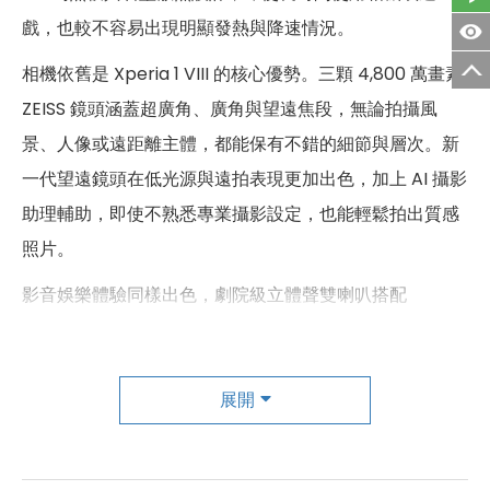
第三主相機鏡頭種類
望遠鏡頭
戲，也較不容易出現明顯發熱與降速情況。
第三主相機光圈
F2.8
相機依舊是 Xperia 1 VIII 的核心優勢。三顆 4,800 萬畫素
ZEISS 鏡頭涵蓋超廣角、廣角與望遠焦段，無論拍攝風
前相機
景、人像或遠距離主體，都能保有不錯的細節與層次。新
第一前相機畫素
1,200 萬畫素
一代望遠鏡頭在低光源與遠拍表現更加出色，加上 AI 攝影
第一前相機光圈
F2.0
助理輔助，即使不熟悉專業攝影設定，也能輕鬆拍出質感
照片。
通訊與網路系統
影音娛樂體驗同樣出色，劇院級立體聲雙喇叭搭配
n1、n3、n5、n7、n8、n20、
WALKMAN 音訊技術，聲音層次豐富且保留 Sony 招牌音
n28、n38、n40、n41、n75、
n77、n78、n79 [SA] n1、n3、
色。3.5mm 耳機孔的保留，對重視音質的使用者來說更
5G 頻率
n5、n7、n8、n20、n28、n38、
n40、n41、n75、n77、n78、
是一大優勢。
展開
n79
續航方面搭載 5,000mAh 電池，日常使用撐過一整天相當
1、2、3、4、5、7、8、12、13、
輕鬆，搭配有線快充、無線充電與反向充電功能，使用便