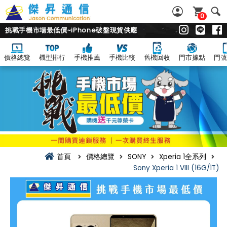
0
挑戰手機市場最低價~iPhone破盤現貨供應
價格總覽
機型排行
手機推薦
手機比較
舊機回收
門市據點
門號
首頁
價格總覽
SONY
Xperia 1全系列
Sony Xperia 1 VIII (16G/1T)