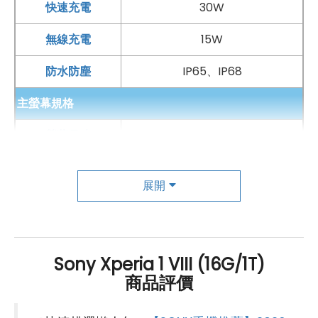
快速充電
30W
技術，在低光源環境下能同步提升動態範圍並降低雜訊，
無線充電
15W
讓高光不易過曝，暗部層次也更加清楚。面對高反差或昏
暗場景時，依然能保留明亮與陰影區域的細節。搭配
防水防塵
IP65、IP68
Xperia Intelligence 驅動的 AI 攝影助理，只要對準主
主螢幕規格
體，系統就能依照場景、天候與主體狀態，提供色調、焦
段與散景等建議，讓手機攝影更接近專業相機操作感。
螢幕尺寸
6.5 吋
螢幕解析度
1,080 x 2,340pixels
展開
螢幕材質
OLED
螢幕更新率
120 Hz
Sony Xperia 1 VIII (16G/1T)
HDR
有
商品評價
主相機