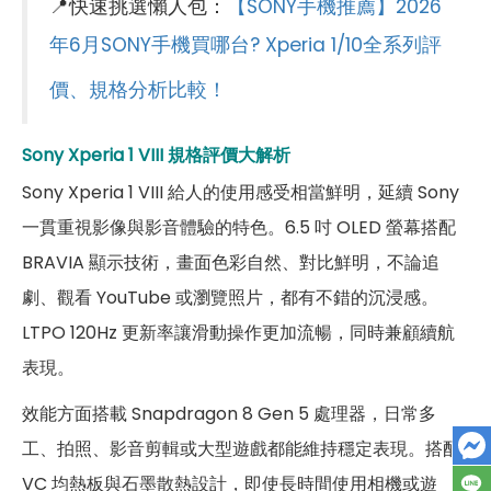
📍快速挑選懶人包：
【SONY手機推薦】2026
第一主相機畫素
4,800 萬畫素
年6月SONY手機買哪台? Xperia 1/10全系列評
第一主相機鏡頭種類
標準鏡頭
價、規格分析比較！
第一主相機光圈
F1.9
Sony Xperia 1 VIII
規格評價大解析
錄影功能
4K（120FPS）
Sony Xperia 1 VIII 給人的使用感受相當鮮明，延續 Sony
自動對焦
有
一貫重視影像與影音體驗的特色。6.5 吋 OLED 螢幕搭配
光學防手震
有
BRAVIA 顯示技術，畫面色彩自然、對比鮮明，不論追
劇、觀看 YouTube 或瀏覽照片，都有不錯的沉浸感。
第二主相機畫素
4,800 萬畫素
LTPO 120Hz 更新率讓滑動操作更加流暢，同時兼顧續航
第二主相機鏡頭種類
超廣角鏡頭
表現。
第二主相機光圈
F2.0
效能方面搭載 Snapdragon 8 Gen 5 處理器，日常多
工、拍照、影音剪輯或大型遊戲都能維持穩定表現。搭配
第三主相機畫素
4,800 萬畫素
VC 均熱板與石墨散熱設計，即使長時間使用相機或遊