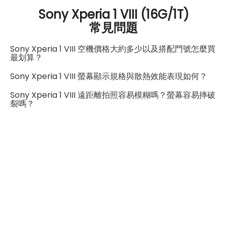
4G FDD LTE頻率
17、19、20、25、26、28、32、
34、38、39、40、41、66
利性相當完整。整體來說，Sony Xperia 1 VIII 是一款特別
Sony Xperia 1 VIII (16G/1T)
常見問題
適合喜歡攝影、影音娛樂與高品質音樂體驗的旗艦手機。
1、2、3、4、5、7、8、12、13、
4G TDD LTE頻率
17、19、20、25、26、28、32、
Sony Xperia 1 VIII 空機價格大約多少以及搭配門號怎麼買
34、38、39、40、41、66
最划算？
Sony Xperia 1 VIII 螢幕顯示規格與散熱效能表現如何？
3G 頻率
2100、1900、1700、850 、900
Sony Xperia 1 VIII 遠距離拍照容易模糊嗎？螢幕容易摔破
2G頻率
850、900、1800、1900
裂嗎？
SIM卡類型
nano-SIM
eSIM
有
SIM卡槽數
1
SIM卡槽設計
5G
SIM卡槽1最高支援
5G