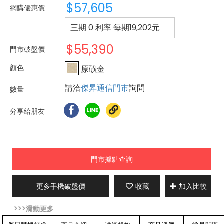
$57,605
網購優惠價
三期 0 利率 每期
19,202
元
$55,390
門市破盤價
原礦金
請洽
傑昇通信門市
詢問
分享給朋友
門市據點查詢
更多手機破盤價
收藏
加入比較