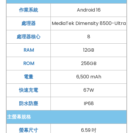
向充電功能
，也能為其他裝置補電，使用彈性更高。
作業系統
Android 16
處理器
MediaTek Dimensity 8500-Ultra
五倍光學變焦，遠方畫面輕鬆掌握
Xiaomi
處理器核心
17T 在影像表現上延續徠卡光學影像系統，讓日常
8
拍攝、旅遊記錄與社群分享都能擁有更具質感的成像效
RAM
12GB
果。後置採用三鏡頭主相機配置，包含 5,000 萬
畫素
ROM
256GB
23mm 主鏡頭、1,200 萬
畫素
120 度 15mm 超廣角鏡頭，
以及 5,000 萬
畫素
115mm 長焦鏡頭，可靈活應對不同拍
電量
6,500 mAh
攝情境。無論是拍攝人物、美食、城市街景，或是壯闊風
快速充電
67W
景，都能保留清楚細節與自然色彩。其中長焦鏡頭具備 5x
光學
變焦
能力，並支援最高 120x 數位
變焦
，讓遠方主體也
防水防塵
IP68
能輕鬆拉近拍攝。Xiaomi 17T 搭配 Leica Live Moment
主螢幕規格
功能，主打拍完即可快速分享，讓精彩瞬間不必久等就能
螢幕尺寸
6.59 吋
發布。前置則配備 3,200 萬
畫素
鏡頭，適合自拍、視訊通