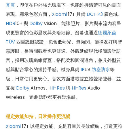
亮度
，即使在戶外強光環境下，也能維持清楚可見的畫面
表現。顯示色彩方面，
Xiaomi
17T 具備
DCI-P3
廣色域、
HDR
10+ 與
Dolby
Vision，能讓照片、影片與串流內容呈
現更豐富的色彩層次與亮暗細節。螢幕也通過
德國萊茵
TÜV
四重護眼認證，包含低藍光、無頻閃、節律友好與智
慧護眼，長時間觀看也更舒適。外觀延續現代極簡設計語
言，採用玻璃纖維背蓋，搭配柔和圓潤邊角，兼具外型質
感與貼合掌心的握持手感。機身具備
IP
68
防塵防水
等
級，日常使用更安心。音效方面搭載雙立體聲揚聲器，並
支援
Dolby
Atmos、
Hi-Res
與
Hi-Res
Audio
Wireless，追劇聽歌都更有臨場感。
穩定效能加持，日常操作更流暢
Xiaomi
17T 以穩定效能、充足容量與長效續航，打造更符