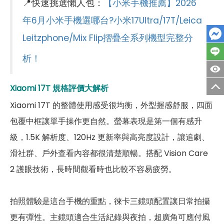
📍快速挑選懶人包：
【小米手機推薦】2026
光學防手震
有
年6月小米手機選哪台?小米17Ultra/17T/Leica
Leitzphone/Mix Flip摺疊全系列機型完整分
第二主相機畫素
5,000 萬畫素
析！
第二主相機鏡頭種類
徠卡潛望式長焦鏡頭
第二主相機光圈
F3.0
Xiaomi 17T
規格評價大解析
Xiaomi 17T 的整體使用感受很均衡，外型握感舒服，四面
第三主相機畫素
1,200 萬畫素
包覆中框讓單手操作更自然。螢幕表現是第一個有感升
第三主相機鏡頭種類
徠卡超廣角鏡頭
級，1.5K 解析度、120Hz 更新率與高亮度設計，讓追劇、
滑社群、戶外查看內容都很清楚順暢。搭配 Vision Care
第三主相機光圈
F2.2
2 護眼技術，長時間觀看時也比較不容易疲勞。
前相機
第一前相機畫素
3,200 萬畫素
拍照體驗是這台手機的重點，徠卡三鏡頭配置讓日常拍攝
更有彈性。主鏡頭適合生活紀錄與夜拍，超廣角可應付風
第一前相機光圈
F2.2