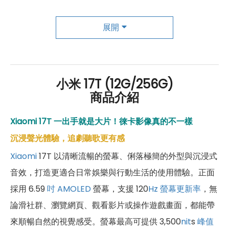
成為「尊榮會員優惠」好康超級多！
傑昇尊榮會員除了可以「消費集點兌換商品」，每半
展開
年還有「200元配件購物金」，每年再送「VIP生日
好禮」，讓你好康優惠多更多！
小米 17T (12G/256G)
商品介紹
Xiaomi 17T 一出手就是大片！徠卡影像真的不一樣
沉浸聲光體驗，追劇聽歌更有感
Xiaomi
17T 以清晰流暢的螢幕、俐落極簡的外型與沉浸式
音效，打造更適合日常娛樂與行動生活的使用體驗。正面
採用 6.59
吋
AMOLED
螢幕，支援 120
Hz
螢幕更新率
，無
論滑社群、瀏覽網頁、觀看影片或操作遊戲畫面，都能帶
來順暢自然的視覺感受。螢幕最高可提供 3,500
nit
s
峰值