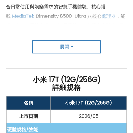
合日常使用與娛樂需求的智慧手機體驗。核心搭
載
MediaTek
Dimensity 8500-Ultra 八核心
處理器
，能
提供順暢的運算表現，無論是滑社群、觀看串流影片、瀏
覽網頁、玩遊戲，或是在多個 App 之間快速切換，都能
帶來穩定流暢的操作感受。搭配 3D IceLoop 散熱系統，
展開
可協助手機在長時間使用或高負載情境下維持良好效能，
讓遊戲、影音與多工操作都更加安心。容量方面，
Xiaomi
17T 提供 12
GB
RAM
與 256
GB
ROM
儲存配置，能輕鬆存
小米 17T (12G/256G)
放大量照片、影片、應用程式與工作檔案，減少容量不足
詳細規格
的困擾。系統運行
Android
16
作業系統
，並支援
Wi-Fi
6
E、
藍牙
6.0、
NFC
等連線功能，讓高速上網、周邊配對
名稱
小米 17T (12G/256G)
與行動支付都更便利。續航部分配備 6,500
mAh
矽碳電
上市日期
2026/05
池，可滿足長時間外出與日常娛樂需求，並支援最高 67W
硬體規格/效能
HyperCharge 有線
快充
，快速恢復電力；22.5W 有線
反