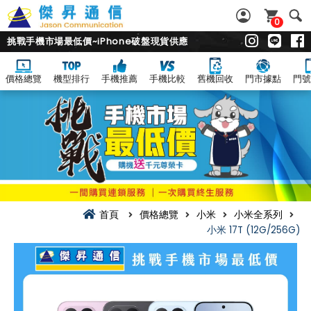
0
挑戰手機市場最低價~iPhone破盤現貨供應
價格總覽
機型排行
手機推薦
手機比較
舊機回收
門市據點
門號
首頁
價格總覽
小米
小米全系列
小米 17T (12G/256G)