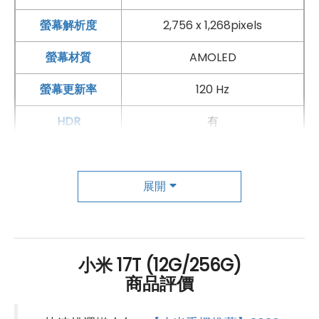
話與
臉部辨識
，讓影像創作與日常使用都更加完整便利。
螢幕解析度
2,756 x 1,268pixels
螢幕材質
AMOLED
螢幕更新率
120 Hz
HDR
有
主相機
第一主相機畫素
5,000 萬畫素
展開
第一主相機鏡頭種類
徠卡主鏡頭
第一主相機光圈
F1.7
小米 17T (12G/256G)
商品評價
錄影功能
4K（60fps）
自動對焦
有