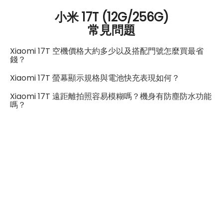
SIM卡槽數
2
小米 17T (12G/256G)
常見問題
SIM卡槽設計
5G+5G
SIM卡槽1最高支援
5G
Xiaomi 17T 空機價格大約多少以及搭配門號怎麼買最省
錢？
SIM卡槽2最高支援
5G
Xiaomi 17T 螢幕顯示規格與電池快充表現如何？
連結功能
Xiaomi 17T 遠距離拍照容易模糊嗎？機身有防塵防水功能
嗎？
Wi-Fi
802.11ax
藍牙
6.0
GPS
有
NFC
有
連接埠 (USB)
Type-C