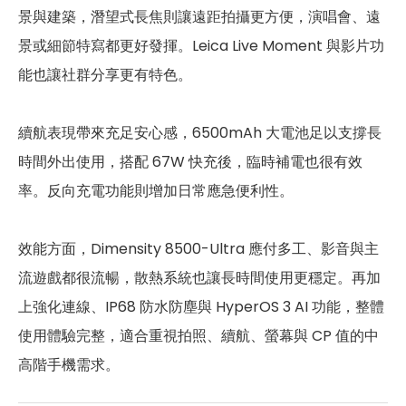
景與建築，潛望式長焦則讓遠距拍攝更方便，演唱會、遠
通訊與網路系統
景或細節特寫都更好發揮。Leica Live Moment 與影片功
能也讓社群分享更有特色。
n1/2/3/5/7/8/12/20/26/28/34/3
5G 頻率
8/39/40/41/48/66/71/75/77/7
8
續航表現帶來充足安心感，6500mAh 大電池足以支撐長
B1/2/3/4/5/7/8/12/13/17/18/19/2
時間外出使用，搭配 67W 快充後，臨時補電也很有效
4G FDD LTE頻率
0/26/28/32/66/71
率。反向充電功能則增加日常應急便利性。
4G TDD LTE頻率
B34/38/39/40/41/42/48
效能方面，Dimensity 8500-Ultra 應付多工、影音與主
3G 頻率
B1/2/4/5/8
流遊戲都很流暢，散熱系統也讓長時間使用更穩定。再加
2G頻率
B2/3/5/8
上強化連線、IP68 防水防塵與 HyperOS 3 AI 功能，整體
SIM卡類型
nano-SIM
使用體驗完整，適合重視拍照、續航、螢幕與 CP 值的中
高階手機需求。
eSIM
有