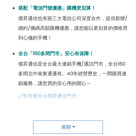
搭配「電信門號優惠」購機更划算！
傑昇通信也有跟三大電信公司深度合作，提供新辦/
續約/攜碼高額購機優惠，讓您能以更划算的價格買
到心儀的手機！
全台「160多間門市」安心有保障！
傑昇通信是全台最大連鎖手機/通訊門市，全台160
多間北中南東通通有。40年經營歷史，一間購買連
鎖服務，讓您買的安心用的開心～
🔗點我看全台傑昇通信門市
成為「尊榮會員優惠」好康超級多！
傑昇尊榮會員除了可以「消費集點兌換商品」，每半
展開
年還有「200元配件購物金」，每年再送「VIP生日