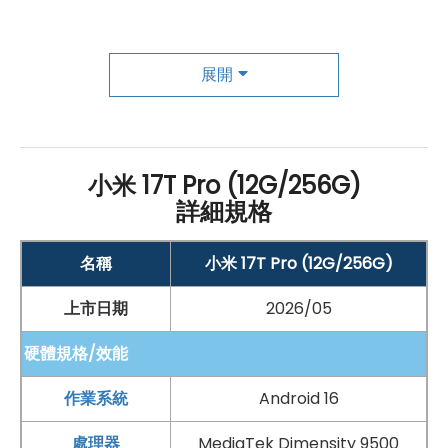
在多個 App 之間快速切換，都能維持流暢順手的操作感
受。搭配 3D IceLoop 散熱系統，可協助手機在長時間使
用或高效能情境下維持穩定表現，降低過熱對體驗造成的
展開
影響。容量方面，
Xiaomi
17T Pro 提供 12
GB
RAM
與
256
GB
ROM
儲存配置，不只多工處理更有餘裕，也能存
放大量照片、影片、遊戲與工作檔案。系統運行
Android
小米 17T Pro (12G/256G)
16
作業系統
，搭配
Wi-Fi
7、
藍牙
6.0 與
NFC
等連線功
詳細規格
能，讓高速上網、周邊連接與行動支付都更加便利。續航
則配備 7,000
mAh
矽碳電池，能滿足長時間外出與娛樂需
名稱
小米 17T Pro (12G/256G)
求，並支援最高 100W HyperCharge 有線
快充
，快速恢
上市日期
2026/05
復電量；22.5W 有線
反向充電功能
，也能為其他裝置補
硬體規格/效能
電，使用彈性更高。
作業系統
Android 16
徠卡影像加持，日常隨拍更有質感
處理器
MediaTek Dimensity 9500