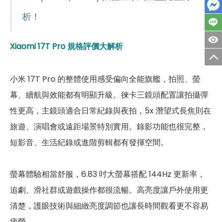
析！
第二主相機鏡頭種類
徠卡潛望式長焦鏡頭
第二主相機光圈
F3.0
Xiaomi 17T
Pro
規格評價大解析
第三主相機畫素
1,200 萬畫素
小米 17T Pro 的整體使用感受偏向全能旗艦，拍照、螢
第三主相機鏡頭種類
徠卡超廣角鏡頭
幕、續航與效能都有明顯升級。徠卡三鏡頭配置讓拍攝彈
性更高，主鏡頭適合日常紀錄與夜拍，5x 潛望式長焦則在
第三主相機光圈
F2.2
旅遊、演唱會或遠距場景特別實用。錄影功能也很完整，
前相機
短影音、生活紀錄或進階剪輯都有發揮空間。
第一前相機畫素
3,200 萬畫素
螢幕體驗相當舒服，6.83 吋大螢幕搭配 144Hz 更新率，
第一前相機鏡頭種類
自拍鏡頭
追劇、滑社群或遊戲操作都很流暢。高亮度讓戶外使用更
第一前相機光圈
F2.2
清楚，護眼技術與細緻亮度調節也讓長時間觀看更不容易
疲勞。