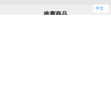
中文
推薦商品
小
原
空
小米 Leica Leitzphone
小米 Mix Flip (12G/512G) 摺
(16G/1T)
疊機
原廠建議售價: $49,999
原廠建議售價: $29,999
空機破盤價: $45,490
空機破盤價: $15,490
客服電話：
02-29959861 轉1 (週一到週五 09:00-17:00)