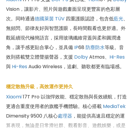
Vision，讓影片、照片與遊戲畫面呈現更豐富的色彩層
次。同時通過
德國萊茵 TÜV
四重護眼認證，包含低
藍光
、
無頻閃、節律友好與智慧護眼，長時間觀看也更舒適。外
觀延續現代極簡語言，採用玻璃纖維背蓋與柔和圓潤邊
角，讓手感更貼合掌心，並具備
IP
68
防塵防水
等級。音
效則搭載雙立體聲揚聲器，支援
Dolby
Atmos、
Hi-Res
與
Hi-Res
Audio Wireless，追劇、聽歌都更有臨場感。
穩定散熱升級，高效運作更持久
Xiaomi
17T Pro 以強悍效能、穩定散熱與長效續航，打造
更適合重度使用者的旗艦手機體驗。核心搭載
MediaTek
Dimensity 9500 八核心
處理器
，能提供高速且穩定的運
算表現，無論是日常滑社群、觀看影音、遊戲娛樂，或是