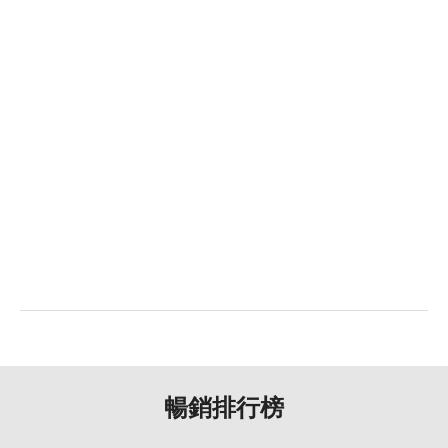
螢幕指紋辨識
有
臉部辨識
有
機身設計
尺寸
162.2 × 77.5 × 8.25 mm
重量
219 g
顏色
深藍色、深紫色、黑色
暢銷排行榜