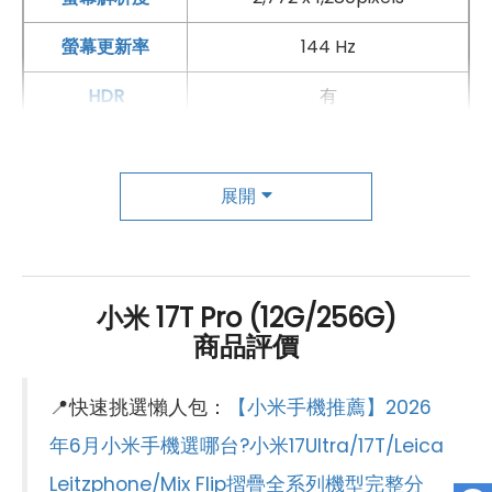
螢幕更新率
144 Hz
HDR
有
主相機
第一主相機畫素
5,000 萬畫素
展開
第一主相機鏡頭種類
徠卡主鏡頭
第一主相機光圈
F1.67
小米 17T Pro (12G/256G)
商品評價
錄影功能
8K（30fps）
自動對焦
有
📍快速挑選懶人包：
【小米手機推薦】2026
光學防手震
有
年6月小米手機選哪台?小米17Ultra/17T/Leica
Leitzphone/Mix Flip摺疊全系列機型完整分
第二主相機畫素
5,000 萬畫素