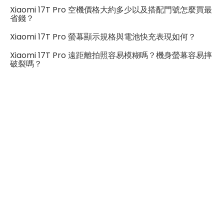
SIM卡槽設計
5G+5G
Xiaomi 17T Pro 空機價格大約多少以及搭配門號怎麼買最
省錢？
SIM卡槽1最高支援
5G
Xiaomi 17T Pro 螢幕顯示規格與電池快充表現如何？
SIM卡槽2最高支援
5G
Xiaomi 17T Pro 遠距離拍照容易模糊嗎？機身螢幕容易摔
破裂嗎？
連結功能
Wi-Fi
802.11 be
藍牙
6.0
GPS
有
NFC
有
連接埠 (USB)
Type-C
辨識功能