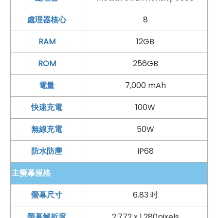
Xiaomi
17T Pro 在影像表現上延續徠卡光學影像系統，讓
日常拍攝、旅遊記錄與社群分享都能擁有更具質感的成像
處理器核心
8
效果。後置採用三鏡頭主相機配置，包含 5,000 萬
畫素
RAM
12GB
23mm 主鏡頭、1,200 萬
畫素
120 度 15mm
超廣角鏡頭
，
ROM
256GB
以及 5,000 萬
畫素
115mm 長焦鏡頭，能靈活對應不同拍
攝情境。無論是拍攝人物、美食、城市街景，或是壯闊風
電量
7,000 mAh
景，都能保留清楚細節與自然色彩。其中長焦鏡頭具備 5x
快速充電
100W
光學
變焦
能力，並支援最高 120x 數位
變焦
，讓遠方主體也
能輕鬆拉近拍攝。
Xiaomi
17T Pro 也搭配 Leica Live
無線充電
50W
Moment 功能，主打拍完即可快速分享，讓精彩瞬間不必
防水防塵
IP68
久等就能發布。前置則配備 3,200 萬
畫素
鏡頭，適合自
主螢幕規格
拍、視訊通話與
臉部辨識
，讓影像創作與日常使用都更加
完整便利。
螢幕尺寸
6.83 吋
螢幕解析度
2,772 x 1,280pixels