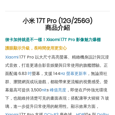
好禮」，讓你好康優惠多更多！
小米 17T Pro (12G/256G)
商品介紹
徠卡加持就是不一樣！Xiaomi 17T Pro 影像魅力爆棚
護眼顯示升級，長時間使用更安心
Xiaomi
17T Pro 以大尺寸高亮螢幕、精緻機身設計與沉浸
式音效，打造更適合影音娛樂與日常使用的旗艦體驗。正
面配備 6.83
吋
螢幕，支援 144
Hz
螢幕更新率
，無論滑社
群、瀏覽網頁或玩遊戲，都能帶來更流暢的視覺感受。螢
幕最高可提供 3,500
nit
s
峰值亮度
，即使在戶外強光環境
下，也能維持清楚可見的畫面表現；搭配康寧大猩猩 7i 玻
璃，進一步提升日常使用的耐用性。顯示效果方面，
Xiaomi
17T Pro 支援
DCI-P3
廣色域、
HDR
10+ 與
Dolby