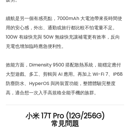
通訊與網路系統
n1/2/3/5/7/8/12/20/25/26/28/3
續航是另一個有感亮點，7000mAh 大電池帶來長時間使
5G 頻率
4/38/39/40/41/48/66/71/75/7
7/78
用的安心感，外出、通勤或旅行都比較不怕電量不足。
100W 有線快充與 50W 無線快充讓補電更有效率，反向
B1/2/3/4/5/7/8/12/13/17/18/19/2
4G FDD LTE頻率
0/25/26/28/32/66/71
充電也增加臨時應急便利性。
4G TDD LTE頻率
B34/38/39/40/41/42/48
效能方面，Dimensity 9500 搭配散熱系統，能穩定應付
3G 頻率
B1/2/4/5/8
大型遊戲、多工、剪輯與 AI 應用。再加上 Wi-Fi 7、IP68
2G頻率
B2/3/5/8
防塵防水、HyperOS 與跨裝置功能，整體體驗完整度
高，適合想一次入手高規格全能手機的族群。
SIM卡類型
nano-SIM
eSIM
有
小米 17T Pro (12G/256G)
常見問題
SIM卡槽數
2