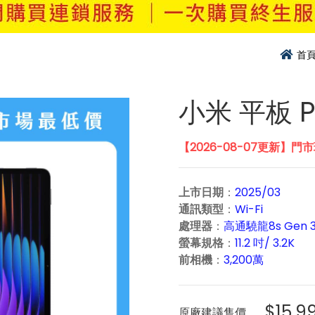
首
小米 平板 Pa
【2026-08-07更新】門
上市日期
：
2025/03
通訊類型
：
Wi-Fi
處理器
：
高通驍龍8s Gen 
螢幕規格
：
11.2 吋/ 3.2K
前相機
：
3,200萬
$15,9
原廠建議售價