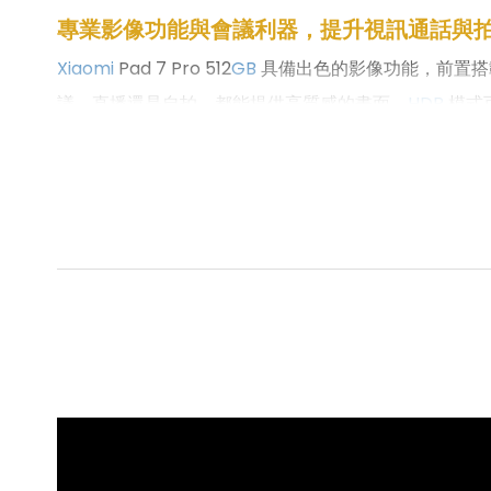
專業影像功能與會議利器，提升視訊通話與
Xiaomi
Pad 7 Pro 512
GB
具備出色的影像功能，前置搭載 3
議、直播還是自拍，都能提供高質感的畫面。
HDR
模式
具備 PDAF 相位對焦技術，能快速精準對焦，確保拍
作、Vlog 或專業影像處理等需求。無論是靜態拍攝還
升視訊通話體驗而設計，包含螢幕補光功能，能在光線
容即時轉換為文字，方便回顧與整理；通話降噪則有效