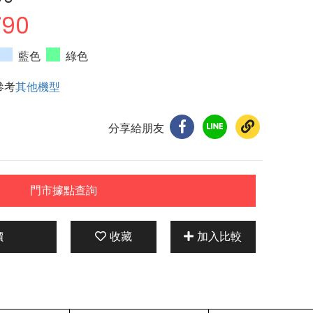
790
藍色
綠色
參考
其他機型
分享給朋友
門市據點查詢
價
收藏
加入比較