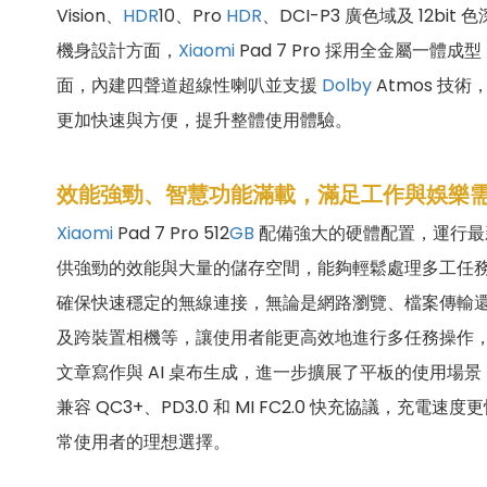
Vision、
HDR
10、Pro
HDR
、DCI-P3 廣色域及 1
機身設計方面，
Xiaomi
Pad 7 Pro 採用全金屬一體
面，內建四聲道超線性喇叭並支援
Dolby
Atmos 技
更加快速與方便，提升整體使用體驗。
效能強勁、智慧功能滿載，滿足工作與娛樂
Xiaomi
Pad 7 Pro 512
GB
配備強大的硬體配置，運行
供強勁的效能與大量的儲存空間，能夠輕鬆處理多工任
確保快速穩定的無線連接，無論是網路瀏覽、檔案傳輸
及跨裝置相機等，讓使用者能更高效地進行多任務操作
文章寫作與 AI 桌布生成，進一步擴展了平板的使用場
兼容 QC3+、PD3.0 和 MI FC2.0 快充協
常使用者的理想選擇。