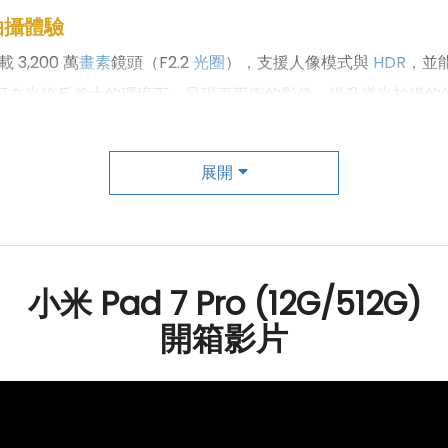
拍攝體驗
,200 萬
畫素
鏡頭（F2.2
光圈
），支援人像模式與
HDR
，並能以
可在光線反差大的環境下，呈現更平衡的影像，提升逆光拍攝的效果。
攝的穩定與清晰。此主鏡頭支援高達
4K
60
fps
的錄影格式，並搭
是動態錄影，
Xiaomi
Pad 7 Pro 都能呈現出細膩且高品質的影
展開
不足的環境下提供額外的亮度；人像居中功能可自動調整鏡頭位
過濾背景噪音，確保語音清晰，提升整體通話質量。這些功能不
小米 Pad 7 Pro (12G/512G)
開箱影片