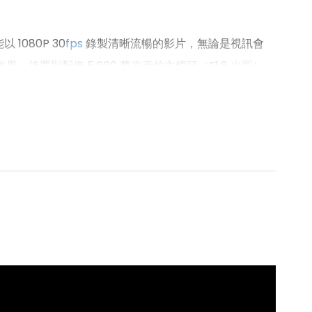
 1080P 30
fps
錄製清晰流暢的影片，無論是視訊會
後置則配備 5,000 萬
畫素
的主鏡頭（F1.8
光圈
），
載導演模式，讓使用者能拍攝出專業級的影片，適合創
像效果。此外，
Xiaomi
Pad 7 Pro 內建會議工具箱，專為提
置，保持拍攝對象的最佳構圖；字幕轉錄功能可將會議內
僅增強了平板的專業性，也讓日常使用更為便捷、舒適。