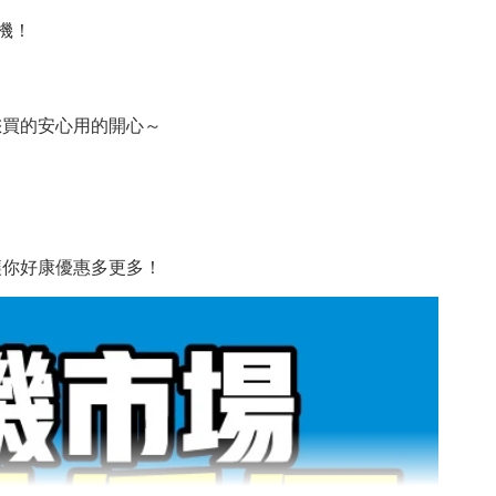
機！
您買的安心用的開心～
讓你好康優惠多更多！