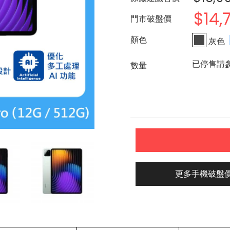
$14,
門市破盤價
灰色
已停售請
更多手機破盤