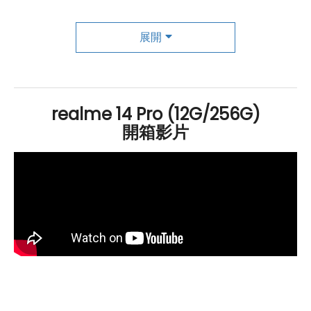
realme
14 Pro
5G
採用深海貝殼冰感變色工藝，當背蓋
溫度低於 16℃ 時，夢幻的藍色紋理逐漸顯現，展現獨特的
展開
美學風格。機身通過
IP69、IP68 及 IP66 防水等級
認證，
具備軍規防震設計，提供全方位的防護。搭載 120Hz 護眼
曲面螢幕
，提供無邊視界與舒適的觀看體驗。
realme 14 Pro (12G/256G)
開箱影片
realme 14 Pro (12G/256G) 規格特色介
紹
作業系統
與介面
搭載
realme
UI 6.0（基於
Android
15）
螢幕相關
6.77 吋
AMOLED
四曲護眼螢幕
120Hz
螢幕更新率
、最高亮度 4500
nits