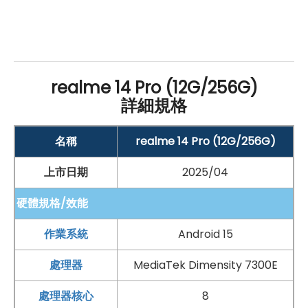
realme 14 Pro (12G/256G)
詳細規格
手機哪裡買價格最便宜划算有保障?
名稱
realme 14 Pro (12G/256G)
當然是來傑昇通信絕對是你的最佳選擇！作為全台規模最
上市日期
2025/04
大且超過近40年經營歷史的通訊連鎖，傑昇通信不僅
挑戰
手機市場最低價
，消費再享
會員尊榮好康
及
好禮抽獎券
，
硬體規格/效能
舊機也能
高價現金回收
，
門號續約
還有高額優惠！超過
作業系統
Android 15
140間門市
遍布全台，一間購買連鎖服務，一次購買終生
服務，讓您買得安心用的開心。買手機．來傑昇．好節
處理器
MediaTek Dimensity 7300E
省！
處理器核心
8
空機破盤價格查詢