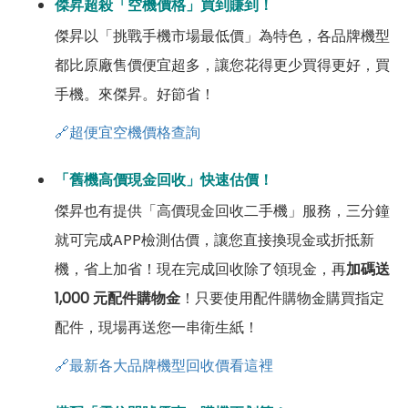
傑昇超殺「空機價格」買到賺到！
傑昇以「挑戰手機市場最低價」為特色，各品牌機型
都比原廠售價便宜超多，讓您花得更少買得更好，買
手機。來傑昇。好節省！
🔗超便宜空機價格查詢
「舊機高價現金回收」快速估價！
傑昇也有提供「高價現金回收二手機」服務，三分鐘
就可完成APP檢測估價，讓您直接換現金或折抵新
機，省上加省！現在完成回收除了領現金，再
加碼送
1,000 元配件購物金
！只要使用配件購物金購買指定
配件，現場再送您一串衛生紙！
🔗最新各大品牌機型回收價看這裡