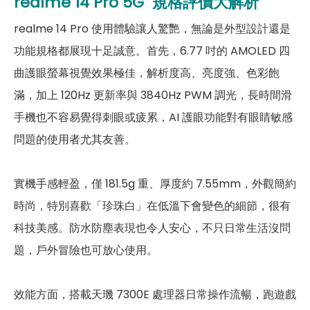
realme 14 Pro 5G
規格評價大解析
前相機
realme 14 Pro 使用體驗讓人驚艷，無論是外型設計還是
功能規格都展現十足誠意。首先，6.77 吋的 AMOLED 四
第一前相機畫素
1600畫素
曲護眼螢幕視覺效果極佳，解析度高、亮度強、色彩飽
第一前相機光圈
f2.4
滿，加上 120Hz 更新率與 3840Hz PWM 調光，長時間滑
通訊與網路系統
手機也不容易覺得刺眼或疲累，AI 護眼功能對有眼睛敏感
問題的使用者尤其友善。
n1/n2/n3/n5/n7/n8/n20/n26/n
5G 頻率
28/n38/n40/n41/n66/n77/n78
實機手感輕盈，僅 181.5g 重、厚度約 7.55mm，外觀簡約
Bands
4G FDD LTE頻率
1/2/3/4/5/7/8/18/19/20/26/28/
時尚，特別喜歡「珍珠白」在低溫下會變色的細節，很有
32/66
科技美感。防水防塵表現也令人安心，不只日常生活沒問
題，戶外冒險也可放心使用。
4G TDD LTE頻率
Bands 38/39/40/41
3G 頻率
Bands 1/2/4/5/6/8/19
效能方面，搭載天璣 7300E 處理器日常操作流暢，跑遊戲