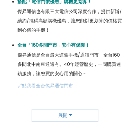
搭配「電信門號優惠」購機更划算！
傑昇通信也有跟三大電信公司深度合作，提供新辦/
續約/攜碼高額購機優惠，讓您能以更划算的價格買
到心儀的手機！
全台「160多間門市」安心有保障！
傑昇通信是全台最大連鎖手機/通訊門市，全台160
多間北中南東通通有。40年經營歷史，一間購買連
鎖服務，讓您買的安心用的開心～
🔗點我看全台傑昇通信門市
成為「尊榮會員優惠」好康超級多！
傑昇尊榮會員除了可以「消費集點兌換商品」，每半
展開
年還有「200元配件購物金」，每年再送「VIP生日
好禮」，讓你好康優惠多更多！