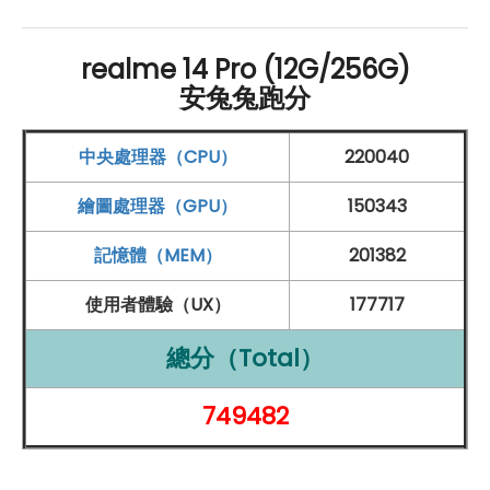
支援高頻護眼調光技術
處理器
及存儲
realme 14 Pro (12G/256G)
天璣 7300E
八核心處理器
安兔兔跑分
提供 12
GB
RAM
+ 256
GB
儲存空間
中央處理器（CPU）
220040
支援
記憶體擴展
技術，最高26
GB
(12
B
內建+14
B
擴
展)
繪圖處理器（GPU）
150343
相機系統
記憶體（MEM）
201382
5000萬
畫素
Sony IMX882
OIS
旗艦鏡頭＋200萬
畫
使用者體驗（UX）
177717
素
單色鏡頭
1600 萬
畫素
自拍鏡頭
總分（Total）
支援
4K
錄影與多種 AI 拍照功能
749482
電量相關
6000
mAh
大電池