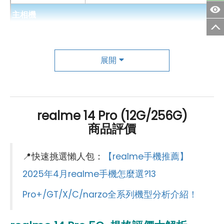
主相機
第一主相機畫素
5000 萬畫素
第一主相機鏡頭種類
OIS旗艦鏡頭
展開
第一主相機光圈
f1.8
錄影功能
4K（30FPS）
realme 14 Pro (12G/256G)
商品評價
自動對焦
有
光學防手震
有
📍快速挑選懶人包：
【realme手機推薦】
第二主相機畫素
200 萬畫素
2025年4月realme手機怎麼選?13
Pro+/GT/X/C/narzo全系列機型分析介紹！
第二主相機鏡頭種類
單色鏡頭
第二主相機光圈
f2.4