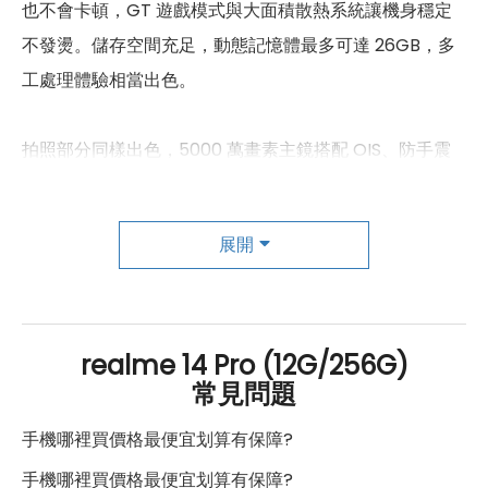
SIM卡類型
Nano-SIM
也不會卡頓，GT 遊戲模式與大面積散熱系統讓機身穩定
不發燙。儲存空間充足，動態記憶體最多可達 26GB，多
SIM卡槽數
2
工處理體驗相當出色。
SIM卡槽設計
5G+5G
拍照部分同樣出色，5000 萬畫素主鏡搭配 OIS、防手震
SIM卡槽1最高支援
5G
及多種 AI 攝影模式，拍照細節豐富、夜拍效果佳，還支援
SIM卡槽2最高支援
5G
水下拍攝與星空模式，創作更自由。全新三閃光燈系統在
展開
連結功能
低光環境也能拍出有氛圍的照片。
Wi-Fi
802.11ax
整體來說，realme 14 Pro 在螢幕、性能、防護與攝影各
藍牙
5.4
方面都給人高品質的使用感，CP值極高，是非常值得入手
realme 14 Pro (12G/256G)
常見問題
的一款中階旗艦手機。
GPS
有
手機哪裡買價格最便宜划算有保障?
NFC
有
手機哪裡買價格最便宜划算有保障?