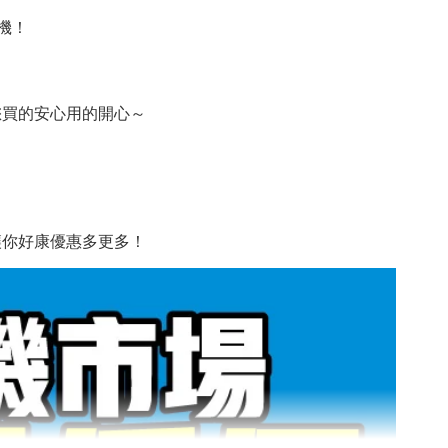
機！
您買的安心用的開心～
讓你好康優惠多更多！