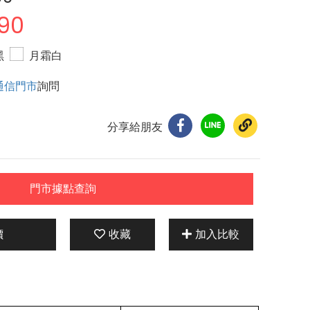
990
黑
月霜白
通信門市
詢問
分享給朋友
門市據點查詢
價
收藏
加入比較