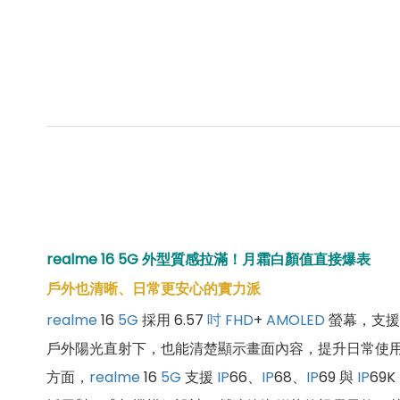
realme 16 5G 外型質感拉滿！月霜白顏值直接爆表
戶外也清晰、日常更安心的實力派
realme
16
5G
採用 6.57
吋
FHD
+
AMOLED
螢幕，支援 
戶外陽光直射下，也能清楚顯示畫面內容，提升日常使
方面，
realme
16
5G
支援
IP
66、
IP
68、
IP
69 與
IP
69K