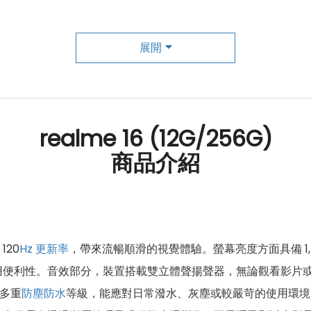
展開
realme 16 (12G/256G)
商品介紹
120
Hz
更新率
，帶來流暢順滑的視覺體驗。螢幕亮度方面具備 1,
用便利性。音效部分，裝置搭載雙立體聲揚聲器，無論觀看影片
 多重
防塵防水
等級，能應對日常潑水、灰塵或較嚴苛的使用環境