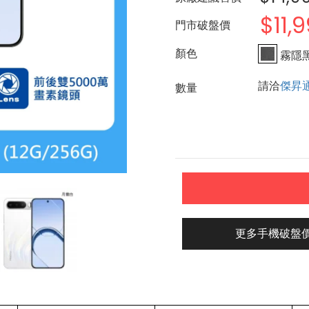
$11,
門市破盤價
霧隱
請洽
傑昇
更多手機破盤