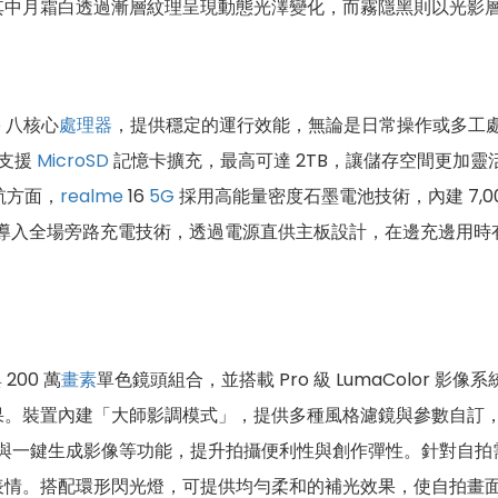
其中月霜白透過漸層紋理呈現動態光澤變化，而霧隱黑則以光影
bo 八核心
處理器
，提供穩定的運行效能，無論是日常操作或多工處
時支援
MicroSD
記憶卡擴充，最高可達 2TB，讓儲存空間更加
航方面，
realme
16
5G
採用高能量密度石墨電池技術，內建 7,0
導入全場旁路充電技術，透過電源直供主板設計，在邊充邊用時
200 萬
畫素
單色鏡頭組合，並搭載 Pro 級 LumaColor
。裝置內建「大師影調模式」，提供多種風格濾鏡與參數自訂，
補光與一鍵生成影像等功能，提升拍攝便利性與創作彈性。針對自拍
表情。搭配環形閃光燈，可提供均勻柔和的補光效果，使自拍畫