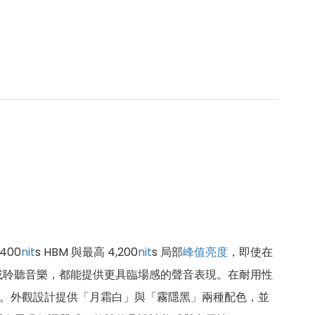
400
nit
s HBM 與最高 4,200
nit
s 局部
峰值亮度
，即使在
或聆聽音樂，都能提供更具臨場感的聲音表現。在耐用性
。外觀設計提供「月霜白」與「霧隱黑」兩種配色，並