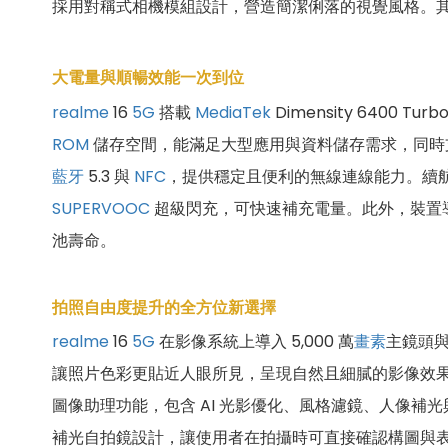
採用對稱式相機模組設計，營造簡潔俐落的視覺風格。
大電量與順暢效能一次到位
realme
16
5G
搭載
MediaTek
Dimensity 6400 Tur
ROM
儲存空間，能滿足大型應用與資料儲存需求，同
藍牙
5.3 與
NFC
，提供穩定且便利的無線連線能力。續
SUPERVOOC
超級閃充，可快速補充電量。此外，裝置
池壽命。
拍照自由度提升的全方位新選擇
realme
16
5G
在影像系統上導入 5,000 萬
畫素
主鏡頭與 
讓照片色彩更貼近人眼所見，呈現自然且細膩的影像效果
圖像助理功能，包含 AI 光影優化、風格濾鏡、人像
補光自拍鏡設計，讓使用者在拍攝時可直接確認構圖與