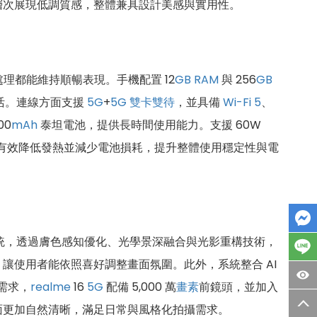
層次展現低調質感，整體兼具設計美感與實用性。
理都能維持順暢表現。手機配置 12
GB
RAM
與 256
GB
靈活。連線方面支援
5G
+
5G
雙卡雙待
，並具備
Wi-Fi 5
、
00
mAh
泰坦電池，提供長時間使用能力。支援 60W
有效降低發熱並減少電池損耗，提升整體使用穩定性與電
 影像系統，透過膚色感知優化、光學景深融合與光影重構技術，
讓使用者能依照喜好調整畫面氛圍。此外，系統整合 AI
需求，
realme
16
5G
配備 5,000 萬
畫素
前鏡頭，並加入
面更加自然清晰，滿足日常與風格化拍攝需求。