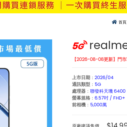
首頁
realme
【2026-08-08更新】門
上市日期
：
2026/04
通訊類型
：
5G
處理器
：
聯發科天璣 6400 
螢幕規格
：
6.57吋 / FHD+
前相機
：
5,000萬
$14,9
原廠建議售價