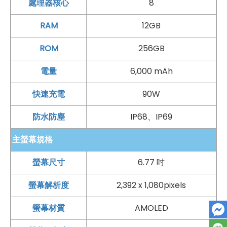
處理器核心
8
前置 5,000 萬
畫素
蔡司
廣角鏡頭
RAM
12GB
後置 5,000 萬
畫素
蔡司
OIS光學
主鏡頭 + 5,000 萬
畫
素
蔡司
超廣角鏡頭
ROM
256GB
安全和解鎖：
電量
6,000 mAh
螢幕指紋辨識
快速充電
90W
電池與充電：
防水防塵
IP68、IP69
6,000
mAh
電池
採用
USB Type-C
規格
主螢幕規格
支援 90W 極速閃充
螢幕尺寸
6.77 吋
防塵防水
：
螢幕解析度
2,392 x 1,080pixels
IP
68 &
IP
69
防塵防水
螢幕材質
AMOLED
*規格以原廠官網說明為準