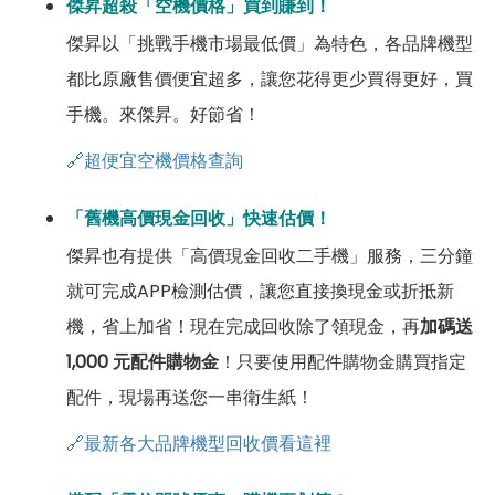
傑昇超殺「空機價格」買到賺到！
傑昇以「挑戰手機市場最低價」為特色，各品牌機型
都比原廠售價便宜超多，讓您花得更少買得更好，買
手機。來傑昇。好節省！
🔗超便宜空機價格查詢
「舊機高價現金回收」快速估價！
傑昇也有提供「高價現金回收二手機」服務，三分鐘
就可完成APP檢測估價，讓您直接換現金或折抵新
機，省上加省！現在完成回收除了領現金，再
加碼送
1,000 元配件購物金
！只要使用配件購物金購買指定
配件，現場再送您一串衛生紙！
🔗最新各大品牌機型回收價看這裡