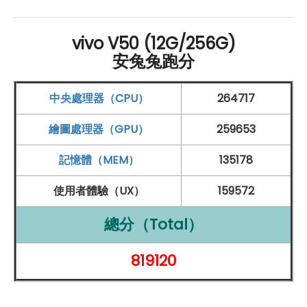
人像 2.0、蝴蝶光、林布蘭光等打光效果，提升攝影質
感，還內建獨創的拍立得模式，讓使用者隨時重現經典復
vivo V50 (12G/256G)
古風格，享受不一樣的拍照體驗。
安兔兔跑分
中央處理器（CPU）
264717
卓越蔡司光學鏡頭與智慧攝影功能的完美結合
vivo
V50 擁有卓越的攝影性能，搭載蔡司光學鏡頭，讓拍
繪圖處理器（GPU）
259653
攝效果更為出色。後置相機配置為 5,000 萬
畫素
蔡司
OIS
記憶體（MEM）
135178
主鏡頭及 5,000 萬
畫素
超廣角鏡頭
。主鏡頭採用 1/1.55 吋
使用者體驗（UX）
159572
的旗艦級
感光元件
，具備
vivo
VCS 仿生光譜技術，能有
效提升影像質量，確保在各種光線條件下拍攝清晰且色彩
總分（Total）
豐富的照片。此外，主鏡頭還具備 CIPA 4.0 防震性能，
819120
能減少拍攝過程中的晃動，特別適合夜間或低光環境下拍
攝。
超廣角鏡頭
則提供高達 119 度的視野，適合拍攝壯麗
的風景或多人合照，讓每個細節都能被完美捕捉。前置相