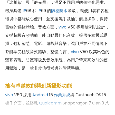
「冰川紫」與「緞光黑」，滿足不同用戶的個性化需求。
機身具備
IP
68 和
IP
69 的
防塵防水
等級，讓使用者在各種
環境中都能放心使用，並支援濕手及油手觸控操作，保持
靈敏的觸控體驗。音效方面，
vivo
V50 採用雙喇叭設計，
支援超級音頻功能，能自動最佳化音效，提供多種模式選
擇，包括智慧、電影、遊戲與音樂，讓用戶在不同情境下
都能享受極致音效體驗。整體而言，
vivo
V50 以其出色的
螢幕表現、防護等級及音效系統，為用戶帶來高效能的使
用體驗，是一款非常值得考慮的智慧手機。
擁有卓越效能與創新攝影功能
vivo
V50 採用
Android
15
作業系統
與 Funtouch OS 15
操作介面，並搭載
Qualcomm
Snapdragon 7 Gen 3 八
核心
處理器
，配備 12
GB
RAM
和 256
GB
ROM
的內建儲