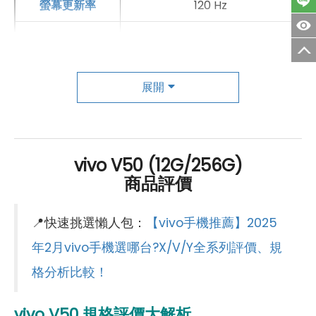
螢幕更新率
120 Hz
HDR
有
主相機
展開
第一主相機畫素
5,000萬畫素
第一主相機鏡頭種類
蔡司OIS主鏡頭
vivo V50 (12G/256G)
第一主相機光圈
F1.88
商品評價
手機哪裡買價格最便宜划算有保障?
錄影功能
4K（30fps）
📍快速挑選懶人包：
【vivo手機推薦】2025
自動對焦
有
當然是來傑昇通信絕對是你的最佳選擇！作為全台規模最
年2月vivo手機選哪台?X/V/Y全系列評價、規
大且超過30多年經營歷史的通訊連鎖，傑昇通信不僅
挑戰
光學防手震
有
格分析比較！
手機市場最低價
，消費再享
會員尊榮好康
及
好禮抽獎券
，
第二主相機畫素
5,000萬畫素
舊機也能
高價現金回收
，
門號續約
還有高額優惠！超過
130
vivo V50
規格評價大解析