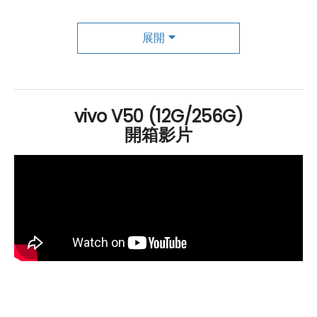
存空間，提供強大的效能與穩定性。手機支援
Nano-SIM
卡槽
設計，並具備
5G
+
5G
雙卡雙待
功能，使用者可同時
展開
使用兩張
5G
SIM 卡
，提升網路靈活性。除此之外，
vivo
V50 還擁有
Wi-Fi 6
、
藍牙
5.4、
NFC
和 OTG 等先進連
接功能，確保高效能的通訊體驗。在續航方面，
vivo
V50
vivo V50 (12G/256G)
配備 6,000
mAh
大電池，並支援 90W 極速閃充，無論是
開箱影片
日常使用還是高效運作，都能輕鬆應對長時間需求，並
快
速充電
，省去等待的困擾。相機部分，
vivo
V50 集成了多
項 AI 功能，像是 AI 照片去背、AI 臉部輪廓技術、AI 柔光
環與 AI 消除 2.0，有效提升拍攝質感與細節。這款手機還
提供多種商務與生活便利功能，包括 AI 超級文件、AI 錄
音筆記、AI 文字擷取、AI 圈定即搜、AI 螢幕翻譯與 AI 睡
眠省電等，幫助用戶更高效地處理各種任務。此外，
vivo
V50 擁有上百萬張 AI 打光演算法，並提供升級的 AI 柔光