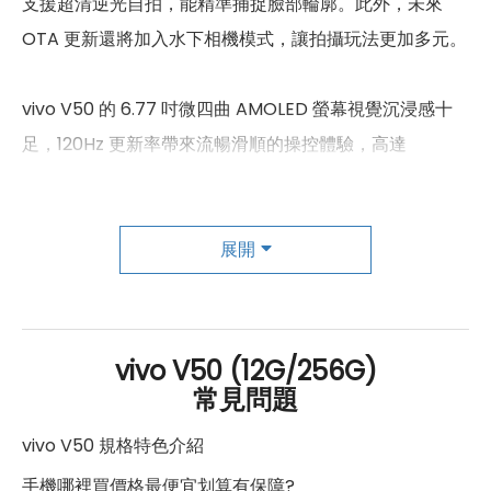
支援超清逆光自拍，能精準捕捉臉部輪廓。此外，未來
4G TDD LTE頻率
B38/B39/B40/B41/B42
OTA 更新還將加入水下相機模式，讓拍攝玩法更加多元。
3G 頻率
B1/B2/B4/B5/B6/B8
2G頻率
850/900/1800/1900MHz
vivo V50 的 6.77 吋微四曲 AMOLED 螢幕視覺沉浸感十
足，120Hz 更新率帶來流暢滑順的操控體驗，高達
SIM卡類型
nano-SIM
4,500nits 的峰值亮度，即使在強光下也能清晰顯示。
SIM卡槽數
2
SGS 護眼認證則確保長時間使用不易造成眼睛負擔。機身
設計圓潤輕薄，重量僅 189g，厚度 7.39mm，握感舒
展開
SIM卡槽設計
5G+5G
適，IP68/IP69 防塵防水規格，濕手操作依舊靈敏。音效
SIM卡槽1最高支援
5G
方面，雙喇叭設計與超級音頻技術，帶來更震撼的聽覺享
SIM卡槽2最高支援
5G
受。
vivo V50 (12G/256G)
常見問題
連結功能
AI 應用是 vivo V50 的一大亮點，從 AI 照片去背、AI 文字
vivo V50 規格特色介紹
Wi-Fi
802.11ax
擷取到 AI 省電模式，皆提升了使用便利性，無論是攝影愛
手機哪裡買價格最便宜划算有保障?