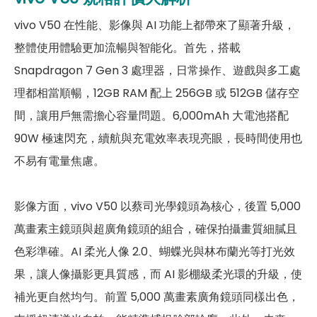
間門市
遍布全台，一間購買連鎖服務，一次購買終生服
第二主相機鏡頭種類
蔡司超廣角鏡頭
vivo V50 在性能、影像與 AI 功能上都帶來了顯著升級，
務，讓您買得安心用的開心。買手機．來傑昇．好節省！
第二主相機光圈
F2.0
整體使用體驗更加流暢與智能化。首先，搭載
空機破盤價格查詢
Snapdragon 7 Gen 3 處理器，日常操作、遊戲與多工處
前相機
舊機回收估價查詢
理都相當順暢，12GB RAM 配上 256GB 或 512GB 儲存空
傑昇門市據點查詢
第一前相機畫素
5,000萬畫素
間，讓用戶無需擔心容量問題。6,000mAh 大電池搭配
第一前相機鏡頭種類
蔡司廣角鏡頭
90W 極速閃充，續航與充電效率表現亮眼，長時間使用也
不易有電量焦慮。
第一前相機光圈
F2.0
通訊與網路系統
影像方面，vivo V50 以蔡司光學鏡頭為核心，後置 5,000
萬畫素主鏡頭與超廣角鏡頭的組合，確保拍攝畫質細膩且
n1/n2/n3/n5/n7/n8/n20/n26/n
5G 頻率
28/n38/n40/n41/n66/n77/n78
色彩準確。AI 柔光人像 2.0、蝴蝶光與林布蘭光等打光效
果，讓人像攝影更具質感，而 AI 影棚級柔光環的升級，使
B1/B2/B3/B4/B5/B7/B8/B12/B17
4G FDD LTE頻率
/B18/B19/B20/B26/B28/B66
補光更自然均勻。前置 5,000 萬畫素廣角鏡頭同樣出色，