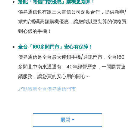
搭配「電信門號優惠」購機更划算！
傑昇通信也有跟三大電信公司深度合作，提供新辦/
續約/攜碼高額購機優惠，讓您能以更划算的價格買
到心儀的手機！
全台「160多間門市」安心有保障！
傑昇通信是全台最大連鎖手機/通訊門市，全台160
多間北中南東通通有。40年經營歷史，一間購買連
鎖服務，讓您買的安心用的開心～
🔗點我看全台傑昇通信門市
成為「尊榮會員優惠」好康超級多！
傑昇尊榮會員除了可以「消費集點兌換商品」，每半
展開
年還有「200元配件購物金」，每年再送「VIP生日
好禮」，讓你好康優惠多更多！