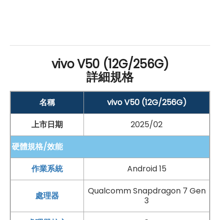
藍牙
5.4
NFC
系統與操作：
Android
15
作業系統
vivo V50 (12G/256G)
詳細規格
Funtouch OS 15 操作介面
螢幕：
名稱
vivo V50 (12G/256G)
6.77
吋
AMOLED
觸控螢幕
上市日期
2025/02
解析度
為 2,392 x 1,080pixels
120
Hz
螢幕更新率
硬體規格/效能
處理器
與
記憶體
：
作業系統
Android 15
Qualcomm
Snapdragon 7 Gen 3 八核心
處理器
Qualcomm Snapdragon 7 Gen
12
GB
RAM
/ 256
GB
ROM
處理器
3
相機配置：