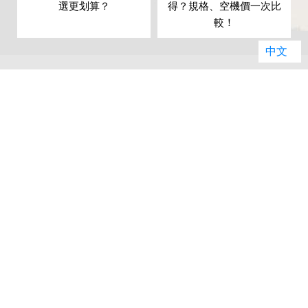
？
選更划算？
得？規格、空機價一次比
較！
中文
暢銷排行榜
01
02
Apple iPhone 17
Apple iPhone 17
(256G)
Pro (256G)
(
原廠建議售價: $29,900
原廠建議售價: $39,900
原