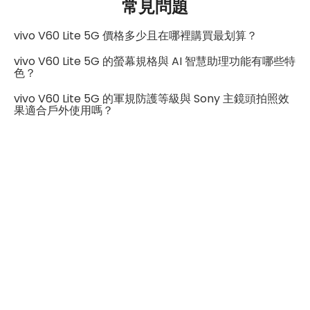
智慧功能方面，內建 AI 助理在翻譯、整理筆記或通話轉寫
常見問題
GPS
有
時確實方便，對學生與上班族來說很實用。整體來說，
vivo V60 Lite 5G 價格多少且在哪裡購買最划算？
NFC
有
V60 Lite 5G 是一支外型討喜、續航強悍、日常體驗穩定
vivo V60 Lite 5G 的螢幕規格與 AI 智慧助理功能有哪些特
的實用型中階機，特別適合重視電力與流暢度的使用者。
連接埠 (USB)
Type-C
色？
vivo V60 Lite 5G 的軍規防護等級與 Sony 主鏡頭拍照效
辨識功能
果適合戶外使用嗎？
螢幕指紋辨識
有
機身設計
元氣粉：163.77 × 76.28 × 7.69
尺寸
mm / 鈦霧藍、曜夜黑：163.77 ×
76.28 × 7.59 mm
重量
194 g
顏色
元氣粉、鈦霧藍、曜夜黑