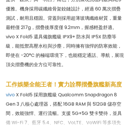
優雅。機身採用碳纖維骨架鉸鏈設計，經過 60 萬次摺疊
測試，耐用且穩固。背蓋則採用超薄玻璃纖維材質，重量
最輕僅 217g，摺疊後厚度僅 9.2mm，握感輕盈舒適。
vivo X Fold5 還具備旗艦級 IPX9+ 防水與 IP5X 防塵等
級，能抵禦高壓水柱與沙塵，同時擁有強悍的防寒效能，
即使在 -20°C 的極端環境下，也能穩定通話、導航，展現
頂尖摺疊機的全方位可靠性。
工作娛樂全能王者！實力詮釋摺疊旗艦新高度
vivo
X Fold5 採用旗艦級 Qualcomm Snapdragon 8
Gen 3 八核心處理器，搭配 16GB RAM 與 512GB 儲存空
間，效能強悍、運行流暢。支援 5G+5G 雙卡雙待，並具
備 Wi-Fi 7、藍牙 5.4、NFC、VoLTE、VoWiFi 等多項先