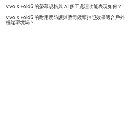
vivo X Fold5 的螢幕規格與 AI 多工處理功能表現如何？
B1/B2/B3/B4/B5/B7/B8/B12/B17
4G FDD LTE頻率
/B18/B19/B20/B25/B26/B28/B66
vivo X Fold5 的耐用度防護與蔡司鏡頭拍照效果適合戶外
極端環境嗎？
B34/B38/B39/B40/B41/B42/B4
4G TDD LTE頻率
3/B48
3G 頻率
B1/B2/B4/B5/B6/B8/B19
2G頻率
850/900/1800/1900MHz
SIM卡類型
nano-SIM
eSIM
有
SIM卡槽數
2
SIM卡槽設計
5G+5G
SIM卡槽1最高支援
5G