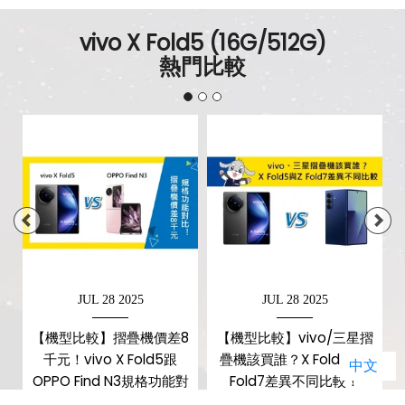
鈦灰：展開：159.68 x 142.29 x
vivo X Fold5 (16G/512G)
4.3mm / 摺疊：159.68 x 72.60 x
熱門比較
尺寸
9.20mm；羽白：展開：159.68 x
142.29 x 4.55mm / 摺疊：159.68 x
72.60 x 9.70mm
重量
鈦灰：217 g / 羽白：226 g
顏色
鈦灰、羽白、青松
JUL 28 2025
JUL 28 2025
d
【機型比較】摺疊機價差8
【機型比較】vivo/三星摺
個
千元！vivo X Fold5跟
疊機該買誰？X Fold5與Z
中文
OPPO Find N3規格功能對
Fold7差異不同比較！
比！