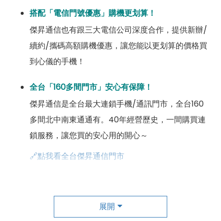
搭配「電信門號優惠」購機更划算！
傑昇通信也有跟三大電信公司深度合作，提供新辦/
續約/攜碼高額購機優惠，讓您能以更划算的價格買
到心儀的手機！
全台「160多間門市」安心有保障！
傑昇通信是全台最大連鎖手機/通訊門市，全台160
多間北中南東通通有。40年經營歷史，一間購買連
鎖服務，讓您買的安心用的開心～
🔗點我看全台傑昇通信門市
成為「尊榮會員優惠」好康超級多！
傑昇尊榮會員除了可以「消費集點兌換商品」，每半
展開
年還有「200元配件購物金」，每年再送「VIP生日