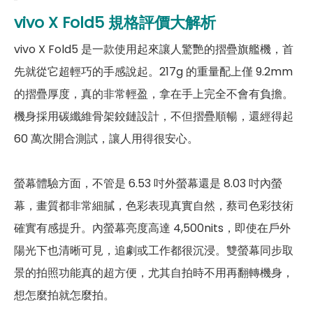
vivo X Fold5
規格評價大解析
第一主相機鏡頭種類
蔡司IMX921主鏡頭
vivo X Fold5 是一款使用起來讓人驚艷的摺疊旗艦機，首
第一主相機光圈
F1.57
先就從它超輕巧的手感說起。217g 的重量配上僅 9.2mm
錄影功能
4K（60fps）
的摺疊厚度，真的非常輕盈，拿在手上完全不會有負擔。
機身採用碳纖維骨架鉸鏈設計，不但摺疊順暢，還經得起
自動對焦
有
60 萬次開合測試，讓人用得很安心。
光學防手震
有
第二主相機畫素
5,000萬畫素
螢幕體驗方面，不管是 6.53 吋外螢幕還是 8.03 吋內螢
幕，畫質都非常細膩，色彩表現真實自然，蔡司色彩技術
第二主相機鏡頭種類
蔡司超級長焦鏡頭
確實有感提升。內螢幕亮度高達 4,500nits，即使在戶外
第二主相機光圈
F2.55
陽光下也清晰可見，追劇或工作都很沉浸。雙螢幕同步取
景的拍照功能真的超方便，尤其自拍時不用再翻轉機身，
第三主相機畫素
5,000萬畫素
想怎麼拍就怎麼拍。
第三主相機鏡頭種類
蔡司超廣角鏡頭