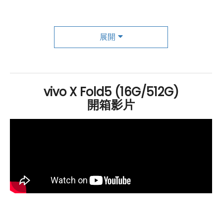
進連線功能，滿足現代行動生活所需。在續航方面，配備
6,000mAh 藍海電池，採用 第四代矽負極與第二代半固態
電池技術，即使處於 -20°C 的極端環境下仍能穩定供電，
展開
同時支援 80W 有線快充與 40W 無線快充，續航與效率
兼備。系統搭載創新的 「原子工作台」，可同時開啟最多
5 個 APP，提升多工效率不打折。更結合多項實用 AI 功
vivo X Fold5 (16G/512G)
能，如「AI 字幕」、「AI 文本掃描」、「AI 錄音速
開箱影片
記」，大幅簡化翻譯、筆記與語音紀錄流程，提升工作效
率。另配有 Shortcut Button 自訂快捷鍵，可一鍵啟動常
用功能，如相機或 AI 應用，操作直覺便利，打造個人化高
效體驗。
蔡司鏡頭 × 多角度懸停，拍照取景更自由
vivo
X Fold5 在影像功能上大幅進化，導入「多角度懸