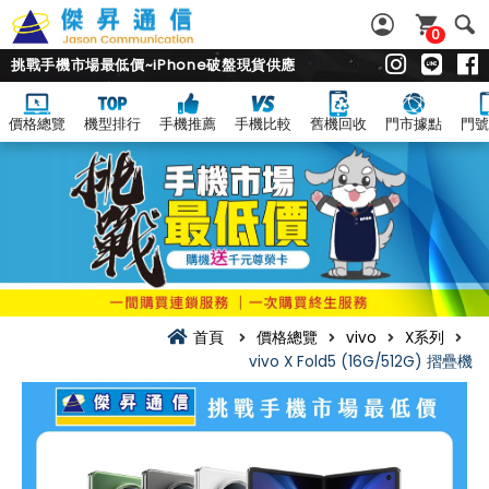
0
挑戰手機市場最低價~iPhone破盤現貨供應
價格總覽
機型排行
手機推薦
手機比較
舊機回收
門市據點
門號
首頁
價格總覽
vivo
X系列
vivo X Fold5 (16G/512G) 摺疊機