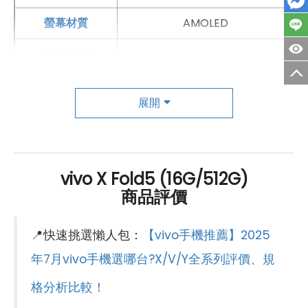
螢幕材質
AMOLED
螢幕更新率
120 Hz
副螢幕規格
展開
螢幕尺寸
6.53 吋
螢幕解析度
2,748 x 1,172pixels
vivo X Fold5 (16G/512G)
螢幕材質
AMOLED
商品評價
螢幕更新率
120 Hz
📍快速挑選懶人包：
【vivo手機推薦】2025
螢幕觸控
有
年7月vivo手機選哪台?X/V/Y全系列評價、規
主相機
格分析比較！
第一主相機畫素
5,000萬畫素