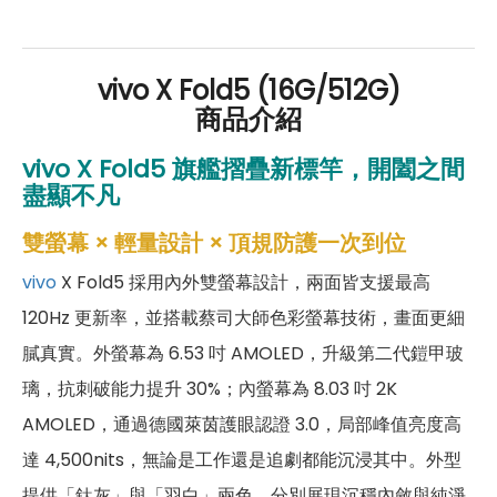
好禮」，讓你好康優惠多更多！
vivo X Fold5 (16G/512G)
商品介紹
vivo X Fold5 旗艦摺疊新標竿，開闔之間
盡顯不凡
雙螢幕 × 輕量設計 × 頂規防護一次到位
vivo
X Fold5 採用內外雙螢幕設計，兩面皆支援最高
120Hz 更新率，並搭載蔡司大師色彩螢幕技術，畫面更細
膩真實。外螢幕為 6.53 吋 AMOLED，升級第二代鎧甲玻
璃，抗刺破能力提升 30%；內螢幕為 8.03 吋 2K
AMOLED，通過德國萊茵護眼認證 3.0，局部峰值亮度高
達 4,500nits，無論是工作還是追劇都能沉浸其中。外型
提供「鈦灰」與「羽白」兩色，分別展現沉穩內斂與純淨