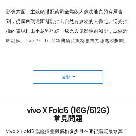
第三主相機光圈
F2.05
影像方面，主鏡頭搭配蔡司全焦段人像功能真的有厲害
到，從廣角到遠距都能拍出自然有層次的人像照。逆光拍
前相機
攝的表現也出乎意料地好，炫光與鬼影明顯減少，成像清
第一前相機畫素
2,000萬畫素
晰細緻。Live Photo 與經典負片風格更為拍照增添趣味。
第一前相機光圈
F2.4
最令人安心的是它的耐候能力，不只 IPX8 防水、IP5X 防
第二前相機畫素
2,000萬畫素
塵，連 -20°C 的嚴寒環境也能正常運作，這點在冬天或旅
展開
遊時特別實用。整體來說，vivo X Fold5 不只是好看，更
第二前相機鏡頭種類
屏下鏡頭
是實用與耐用兼備的摺疊旗艦手機。
第二前相機光圈
F2.4
通訊與網路系統
vivo X Fold5 (16G/512G)
常見問題
n1/n2/n3/n5/n7/n8/n12/n18/n2
5G 頻率
0/n25/n26/n28/n38/n40/n41/n
vivo X Fold5 旗艦摺疊機價格多少且在哪裡購買最划算？
48/n66/n77/n78