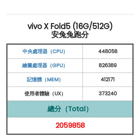
停」與「內外螢幕同步取景」，讓拍照取景更靈活，不論
自拍或他拍都更加便利。全機共配備 5 顆鏡頭，背面採用
三鏡頭配置，包含 5,000 萬畫素蔡司主鏡頭、超廣角鏡頭
vivo X Fold5 (16G/512G)
安兔兔跑分
與超長焦鏡頭，搭配蔡司 T* 鍍膜技術，可有效減少炫光
與鬼影，即使在逆光或複雜光源下也能拍出清晰細緻的影
中央處理器（CPU）
448058
像。特別的是，vivo X Fold5 支援全焦段人像攝影，涵蓋
23mm、35mm、50mm、85mm、100mm 五個黃金
繪圖處理器（GPU）
826389
焦段，呈現更具立體感與空間層次的人像照片，讓每一張
記憶體（MEM）
412171
人像照都充滿氛圍與質感。更進一步新增「經典負片」色
使用者體驗（UX）
373240
彩風格，以及支援 Live Photo 影像直出，滿足攝影愛好者
多元創作需求。此外，機身內外皆配備 2,000 萬畫素蔡司
總分（Total）
前鏡頭，無論是摺疊還是展開狀態，都能輕鬆進行高品質
2059858
自拍或視訊通話，全面提升影像體驗。