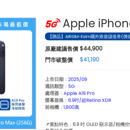
Apple iPhon
【贈品】AIRSIM-Esim國外旅遊儲值券(價值
原
$44,900
廠
門
$41,190
建
市
議
破
上市日期
：
2025/09
售
盤
通訊類型
：
5G
價：
價：
處理器
：
Apple A19 Pro
螢幕規格
：
6.9吋/超Retina XDR
前相機
：
1,800萬
📌重點特色：6.9 吋 OLED 顯示器/相機控制鍵/