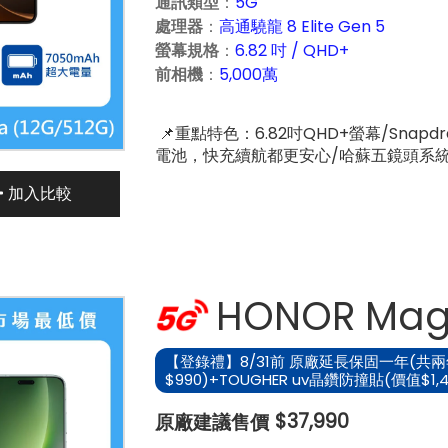
通訊類型
：
5G
價：
價：
處理器
：
高通驍龍 8 Elite Gen 5
螢幕規格
：
6.82 吋 / QHD+
前相機
：
5,000萬
📌重點特色：6.82吋QHD+螢幕/Snapdra
電池，快充續航都更安心/哈蘇五鏡頭系
加入比較
HONOR Magi
【登錄禮】8/31前 原廠延長保固一年(共兩年
$990)+TOUGHER uv晶鑽防撞貼(價值$1,
原
$37,990