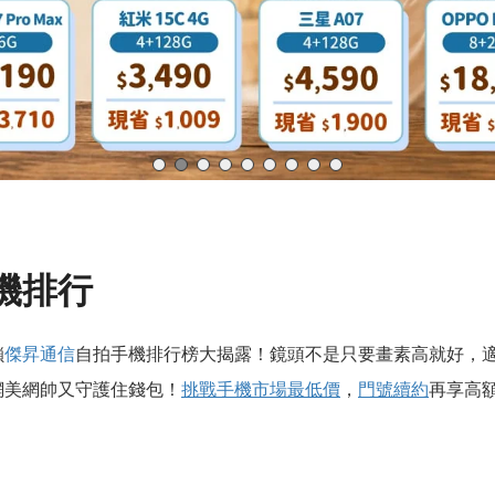
機排行
鎖
傑昇通信
自拍手機排行榜大揭露！鏡頭不是只要畫素高就好，
網美網帥又守護住錢包！
挑戰手機市場最低價
，
門號
續約
再享高