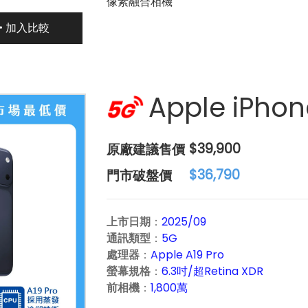
像素融合相機
加入比較
Apple iPhon
原
$39,900
廠
門
$36,790
建
市
議
破
上市日期
：
2025/09
售
盤
通訊類型
：
5G
價：
價：
處理器
：
Apple A19 Pro
螢幕規格
：
6.3吋/超Retina XDR
前相機
：
1,800萬