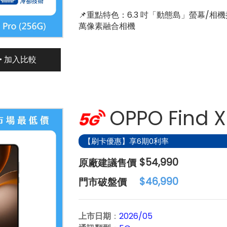
📌重點特色：6.3 吋「動態島」螢幕/相機控制鍵/A
萬像素融合相機
加入比較
OPPO Find X
【刷卡優惠】享6期0利率
原
$54,990
廠
門
$46,990
建
市
議
破
上市日期
：
2026/05
售
盤