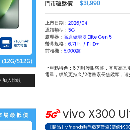
廠
門
$31,990
建
市
議
破
上市日期
：
2026/04
售
盤
通訊類型
：
5G
價：
價：
處理器
：
高通驍龍 8 Elite Gen 5
螢幕規格
：
6.71 吋 / FHD+
前相機
：
5,000萬
📌重點特色：6.71吋護眼螢幕，亮度高又更舒適
電量，續航更持久/2億畫素長焦鏡頭，遠拍細節
加入比較
vivo X300 Ul
【贈品】v.friends時尚藍芽音箱(價值$990