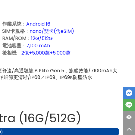
作業系統
：
Android 16
SIM卡規格
：
nano/雙卡(含eSIM)
RAM/ROM
：
12G/512G
電池容量
：
7,100 mAh
後相機
：
2億+
5,000
萬
+
5,000
萬
/高通驍龍 8 Elite Gen 5，旗艦效能/7100mAh大
更清晰/IP68／IP69、IP69K防塵防水
tra (16G/512G)
)