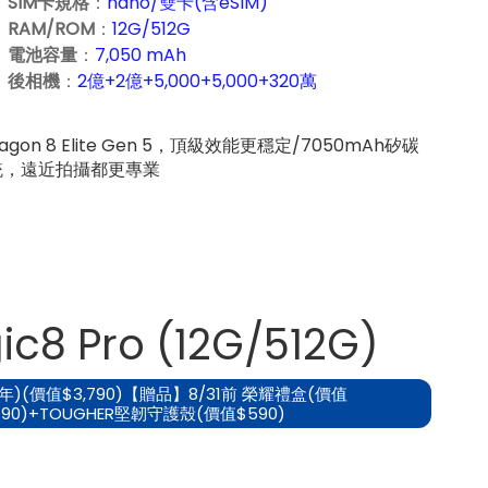
SIM卡規格
：
nano/雙卡(含eSIM)
RAM/ROM
：
12G/512G
電池容量
：
7,050 mAh
後相機
：
2億+2億+
5,000
+
5,000
+320萬
gon 8 Elite Gen 5，頂級效能更穩定/7050mAh矽碳
統，遠近拍攝都更專業
c8 Pro (12G/512G)
)(價值$3,790)【贈品】8/31前 榮耀禮盒(價值
490)+TOUGHER堅韌守護殼(價值$590)