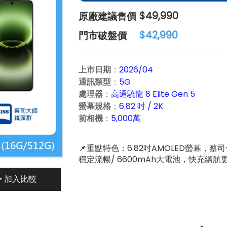
原
$49,990
廠
門
$42,990
建
市
議
破
上市日期
：
2026/04
售
盤
通訊類型
：
5G
價：
價：
處理器
：
高通驍龍 8 Elite Gen 5
螢幕規格
：
6.82 吋 / 2K
前相機
：
5,000萬
📌重點特色：6.82吋AMOLED螢幕，蔡司色彩
穩定流暢/ 6600mAh大電池，快充續
加入比較