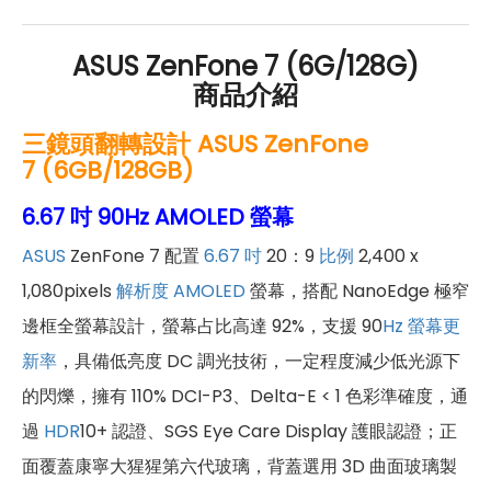
ASUS ZenFone 7 (6G/128G)
商品介紹
三鏡頭翻轉設計 ASUS ZenFone
7 (6GB/128GB)
6.67 吋 90Hz AMOLED 螢幕
ASUS
ZenFone 7 配置
6.67 吋
20：9
比例
2,400 x
1,080pixels
解析度
AMOLED
螢幕，搭配 NanoEdge 極窄
邊框全螢幕設計，螢幕占比高達 92%，支援 90
Hz
螢幕更
新率
，具備低亮度 DC 調光技術，一定程度減少低光源下
的閃爍，擁有 110% DCI-P3、Delta-E < 1 色彩準確度，通
過
HDR
10+ 認證、SGS Eye Care Display 護眼認證；正
面覆蓋康寧大猩猩第六代玻璃，背蓋選用 3D 曲面玻璃製