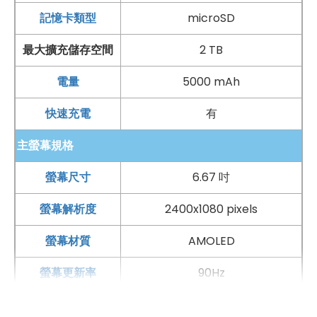
記憶卡類型
microSD
最大擴充儲存空間
2 TB
電量
5000 mAh
快速充電
有
主螢幕規格
手機哪裡買價格最便宜划算有保障?
螢幕尺寸
6.67 吋
如果想要買到價格最便宜划算又有保障的手機當然要到
傑
螢幕解析度
2400x1080 pixels
昇通信
！傑昇通信是全台最大且經營30多年通信連鎖，挑
戰手機市場最低價，保證原廠公司貨，還送千元尊榮卡及
螢幕材質
AMOLED
好禮抽獎卷
，
續約/攜碼
再享高額折扣！此外在台灣有超過
螢幕更新率
90Hz
百間門市
，一間購買連鎖服務，一次購買終生服務，售後
HDR
有
免擔心購買有保障，買手機來傑昇好節省！