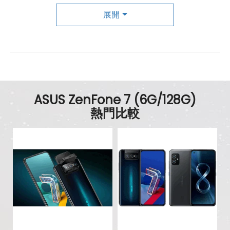
主相機
展開
第一主相機畫素
6400 萬畫素
第一主相機鏡頭種類
廣角鏡頭
第一主相機光圈
f1.8
ASUS ZenFone 7 (6G/128G)
錄影功能
4K（60fps）
熱門比較
自動對焦
有
第二主相機畫素
1200 萬畫素
第二主相機鏡頭種類
超廣角鏡頭
第二主相機光圈
f2.2
第三主相機畫素
800 萬畫素