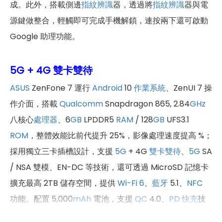
成。此外，搭載側邊
指紋辨識
器，透過將
指紋辨識
器與電
源鍵做整合，輕觸即可完成手機解鎖，連按兩下還可啟動
Google 助理功能。
5G + 4G 雙卡雙待
ASUS
ZenFone 7 運行
Android
10
作業系統
、ZenUI 7 操
作介面，搭載
Qualcomm
Snapdragon 865, 2.84
GHz
八核心
處理器
、6
GB
LPDDR5
RAM
/ 128
GB
UFS3.1
ROM
，整體效能比前代提升 25%，影像處理速度提高 %；
採用獨立三卡插槽設計，支援
5G
+ 4G
雙卡雙待
、
5G
SA
/ NSA 雙模、EN-DC 等技術，還可透過 MicroSD 記憶卡
擴充最高 2TB 儲存空間，提供
Wi-Fi 6
、
藍牙
5.1、
NFC
功能。配置 5,000
mAh
電池，支援
QC
4.0、
PD 快充
技
術；配備立體聲動圈式雙喇叭，擁有 NXP TFA9874