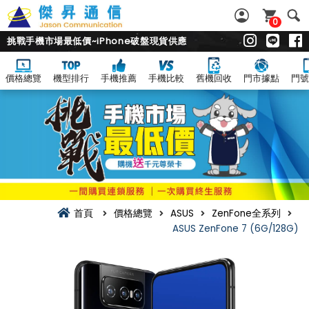
0
挑戰手機市場最低價~iPhone破盤現貨供應
價格總覽
機型排行
手機推薦
手機比較
舊機回收
門市據點
門號
首頁
價格總覽
ASUS
ZenFone全系列
ASUS ZenFone 7 (6G/128G)