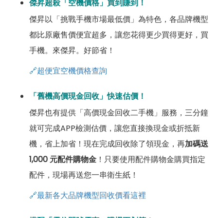
傑昇超殺「空機價格」買到賺到！
傑昇以「挑戰手機市場最低價」為特色，各品牌機型
都比原廠售價便宜超多，讓您花得更少買得更好，買
手機。來傑昇。好節省！
🔗超便宜空機價格查詢
「舊機高價現金回收」快速估價！
傑昇也有提供「高價現金回收二手機」服務，三分鐘
就可完成APP檢測估價，讓您直接換現金或折抵新
機，省上加省！現在完成回收除了領現金，再
加碼送
1,000 元配件購物金
！只要使用配件購物金購買指定
配件，現場再送您一串衛生紙！
🔗最新各大品牌機型回收價看這裡