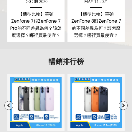
DEC 09 2020
MAY 14 2021
第三主相機鏡頭種類
望遠鏡頭
【機型比較】華碩
【機型比較】華碩
Zenfone 7跟ZenFone 7
ZenFone 8跟ZenFone 7
第三主相機光圈
f2.4
Pro的不同差異為何？該怎
的不同差異為何？該怎麼
前相機
麼選擇？哪裡買最便宜？
選擇？哪裡買最便宜？
通訊與網路系統
暢銷排行榜
1800(n3), 1900(n2), 2100(n1),
2600(n38), 2600(n7),
5G 頻率
3500(n78), 3700(n77),
700(n12), 700(n28), 800(n20),
850(n5), 900(n8)
1700(B4), 1800(B3), 1900(B2),
2100(B1), 2600(B7), 700(B12),
4G FDD LTE頻率
700(B17), 700(B28), 700(B29),
800(B18), 800(B19), 800(B20),
850(B26), 850(B5), 900(B8)