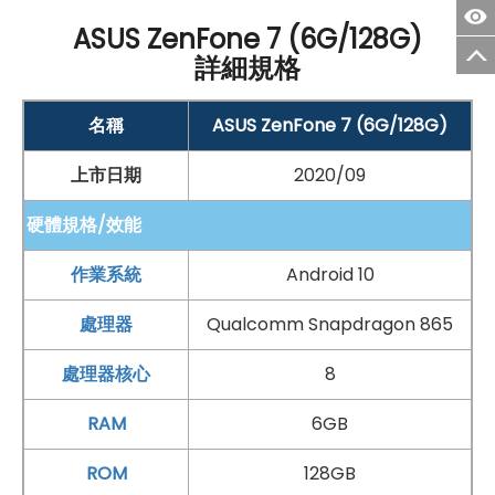
◎ 夜景模式、專業錄影
ASUS ZenFone 7 (6G/128G)
◎ 側邊
指紋辨識
、臉部解鎖
詳細規格
◎ 5,000
mAh
電池
◎ 採用
USB Type-C
規格，支援
QC
4.0、
PD 快充
名稱
ASUS ZenFone 7 (6G/128G)
◎ 支援 microSD 記憶卡，最高可擴充至 2TB 儲存空間
上市日期
2020/09
*規格以原廠官網說明為準
硬體規格/效能
以上原文出處：
SOGI 手機王
作業系統
Android 10
處理器
Qualcomm Snapdragon 865
處理器核心
8
RAM
6GB
ROM
128GB