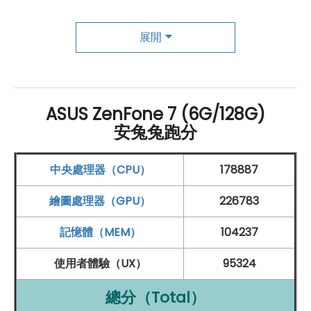
Smart AMP 音效技術，享有渾厚低音的聲音表現。
展開
專業錄影模式
ASUS
ZenFone 7 延續「翻轉相機」設計，選用液態金屬
製成，採用新一代步進馬達，扭力提升 2.2 倍，首度導入
ASUS ZenFone 7 (6G/128G)
角度
感測器
，可精確控制鏡頭翻轉角度，同時確保相機處
安兔兔跑分
在安全位置之中。搭載三鏡頭主相機，分別為 6,400 萬
畫
中央處理器（CPU）
178887
素
主鏡頭（Sony IMX686
感光元件
、2x1 On-chip-lens
相位自動對焦、F1.8
光圈
）+ 1,200 萬
畫素
113 度
超廣角鏡
繪圖處理器（GPU）
226783
頭
（Sony IMX363
感光元件
、4cm
微距
、F2.2
光圈
）+
記憶體（MEM）
104237
800 萬
畫素
望遠鏡頭（3 倍光學
變焦
、F2.4
光圈
），支援
AI 場景辨識
、夜景拍攝模式，獨立控制對焦與曝光值。搭
使用者體驗（UX）
95324
載專業錄影功能，可手動調整相關攝影參數，提供濾風切
總分（Total）
聲、3D 環繞收音、聚焦收音、正面或背面單向收音；內