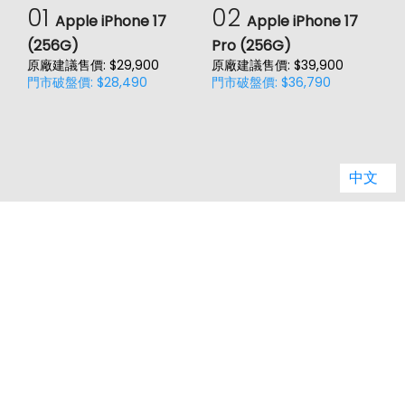
1900(B39), 2300(B40),
01
02
4G TDD LTE頻率
Apple iPhone 17
Apple iPhone 17
2500(B41), 2600(B38)
(256G)
Pro (256G)
(
原廠建議售價: $29,900
原廠建議售價: $39,900
3G 頻率
HSDPA, HSUPA, WCDMA
門市破盤價: $28,490
門市破盤價: $36,790
價
原
GSM 1800, GSM 1900, GSM 850,
2G頻率
門
GSM 900
SIM卡類型
nano-SIM
中文
SIM卡槽數
2
SIM卡槽設計
5G+4G
客服電話：
02-29959861 轉1 (週一到週五 09:00-17:00)
SIM卡槽1最高支援
5G
jason.service@jyes.com.tw
SIM卡槽2最高支援
5G
品牌總覽
品牌推薦
縣市據點
連結功能
電信總覽
新知主題
類別比較
熱門新知
購物須知
網站導覽