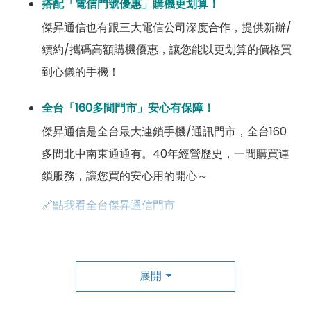
搭配「電信門號優惠」購機更划算！
傑昇通信也有跟三大電信公司深度合作，提供新辦/
續約/攜碼高額購機優惠，讓您能以更划算的價格買
到心儀的手機！
全台「160多間門市」安心有保障！
傑昇通信是全台最大連鎖手機/通訊門市，全台160
多間北中南東通通有。40年經營歷史，一間購買連
鎖服務，讓您買的安心用的開心～
🔗點我看全台傑昇通信門市
成為「尊榮會員優惠」好康超級多！
傑昇尊榮會員除了可以「消費集點兌換商品」，每半
展開
年還有「200元配件購物金」，每年再送「VIP生日
好禮」，讓你好康優惠多更多！