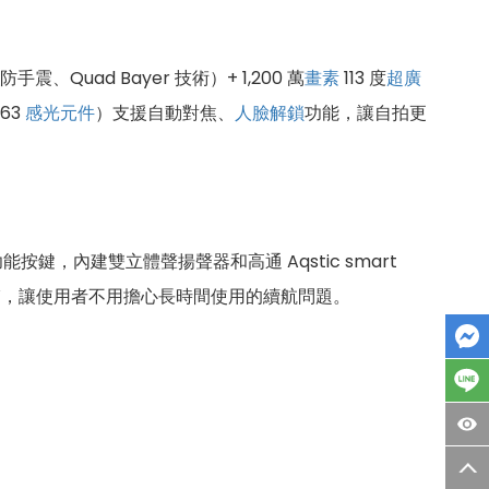
防手震、Quad Bayer 技術）+ 1,200 萬
畫素
113 度
超廣
663
感光元件
）支援自動對焦、
人臉解鎖
功能，讓自拍更
功能按鍵，內建雙立體聲揚聲器和高通 Aqstic smart
30W，讓使用者不用擔心長時間使用的續航問題。