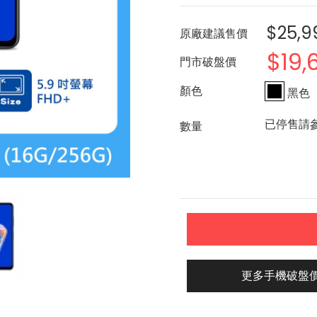
$25,9
原廠建議售價
$19,
門市破盤價
黑色
已停售請
更多手機破盤