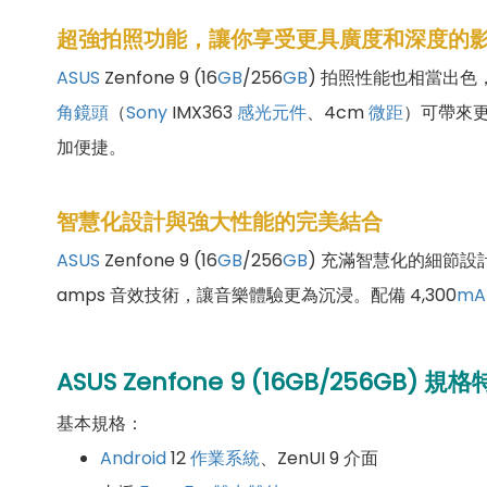
超強拍照功能，讓你享受更具廣度和深度的
ASUS
Zenfone 9 (16
GB
/256
GB
) 拍照性能也相當出色，後
角鏡頭
（
Sony
IMX363
感光元件
、4cm
微距
）可帶來更
加便捷。
智慧化設計與強大性能的完美結合
ASUS
Zenfone 9 (16
GB
/256
GB
) 充滿智慧化的細節設
amps 音效技術，讓音樂體驗更為沉浸。配備 4,300
mA
ASUS Zenfone 9 (
16
GB/
256
GB)
規格
基本規格：
Android
12
作業系統
、ZenUI 9 介面