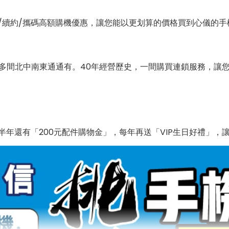
/續約/攜碼高額購機優惠，讓您能以更划算的價格買到心儀的手
0多間北中南東通通有。40年經營歷史，一間購買連鎖服務，讓
年還有「200元配件購物金」，每年再送「VIP生日好禮」，