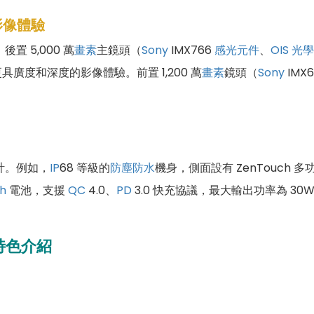
影像體驗
置 5,000 萬
畫素
主鏡頭（
Sony
IMX766
感光元件
、
OIS 光學
具廣度和深度的影像體驗。前置 1,200 萬
畫素
鏡頭（
Sony
IMX
計。例如，
IP
68 等級的
防塵防水
機身，側面設有 ZenTouch 多
h
電池，支援
QC
4.0、
PD
3.0 快充協議，最大輸出功率為 
特色介紹