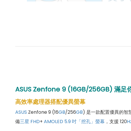
ASUS Zenfone 9 (
16
GB/
256
GB)
滿足
高效率處理器搭配優異螢幕
ASUS
Zenfone 9 (16
GB
/256
GB
) 是一款配置優異的智
備
三星
FHD
+
AMOLED
5.9 吋
「挖孔」螢幕
，支援 120
H