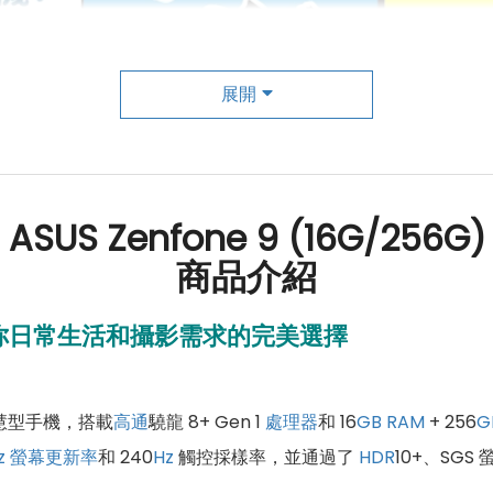
展開
ASUS Zenfone 9 (16G/256G)
商品介紹
你日常生活和攝影需求的完美選擇
慧型手機，搭載
高通
驍龍 8+ Gen 1
處理器
和 16
GB
RAM
+ 256
G
z
螢幕更新率
和 240
Hz
觸控採樣率，並通過了
HDR
10+、SG