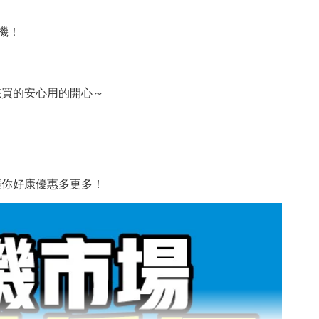
機！
您買的安心用的開心～
讓你好康優惠多更多！