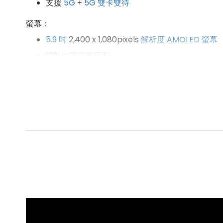
支援
5G
+
5G
雙卡雙待
螢幕：
5.9 吋
2,400 x 1,080pixels
解析度
AMOLED 螢幕
120
Hz
螢幕更新率
防塵防水
：
IP
68
防塵防水
處理器
與內存：
Qualcomm
Snapdragon 8+ Gen 1, 3.2
GHz
八核
16
GB
LPDDR5
RAM
+ 256
GB
UFS 3.1
ROM
相機：
前鏡頭：1,200 萬
畫素
鏡頭
後鏡頭：5000 萬
畫素
鏡頭 + 1,200 萬
畫素
鏡頭
其他相關：