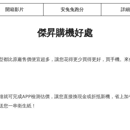
開箱影片
安兔兔跑分
詳細
傑昇購機好處
型都比原廠售價便宜超多，讓您花得更少買得更好，買手機。來
鐘就可完成APP檢測估價，讓您直接換現金或折抵新機，省上加
送您一串衛生紙！