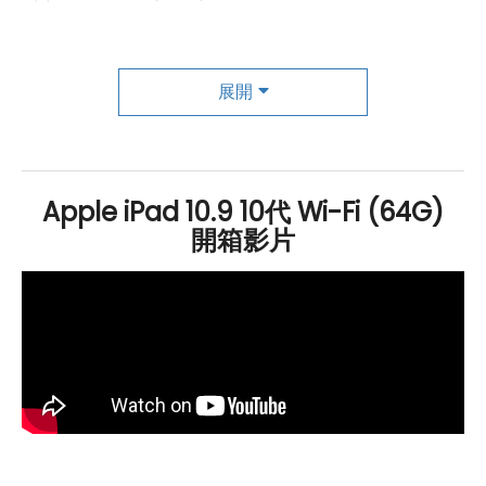
是1,200 萬
畫素
，支援多種拍攝模式和影像穩定，並新增
了
4K
錄影模式。使用者可以透過這些功能拍攝高清晰度
展開
的照片和影片，分享美好時刻。此外也支援第一代
Apple
Pencil 和巧控鍵盤雙面夾，讓使用者更加方便地進行繪
圖、筆記和打字等操作可以滿足不同用戶的需求。
Apple iPad 10.9 10代 Wi-Fi (64G)
開箱影片
Apple iPad 10.9 (2022) Wi-Fi 64GB 規
格特色介紹
作業系統：
採用 iPadOS 16
作業系統
螢幕：
10.9 吋
螢幕
解析度
為 2,360 x 1,640 pixels