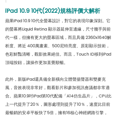
iPad 10.9 10代(2022)規格評價大解析
Wi-Fi
802.11 ax
蘋果iPad 10.9 10代全螢幕設計，對它的表現印象深刻。它
藍牙
5.2
的螢幕將Liquid Retina 顯示器延伸至邊緣，尺寸幾乎與前
GPS
有
代一樣，但擁有更大的螢幕區域，而且具備 2360x1640解
析度、將近 400萬畫素、500尼特亮度、原彩顯示技術，
NFC
有
色彩鮮豔清晰，觀影效果絕佳。而且，Touch ID移到iPad
連接埠 (USB)
Type-C
頂端按鈕，讓操作更加直覺順暢。
辨識功能
此外，新版iPad還具備全新橫向立體聲揚聲器和雙麥克
按鍵指紋辨識
有
風，音效表現非常好，觀看影片和參加視訊會議都非常適
機身設計
合。蘋果10.9吋iPad第10代配備「A14仿生晶片」，CPU比
上一代提升了20％，圖形處理則提升了10％，速度比目前
尺寸
248.6 x 179.5 x 7 mm
最暢銷的安卓平板快了5倍，擁有16核心神經網路引擎，