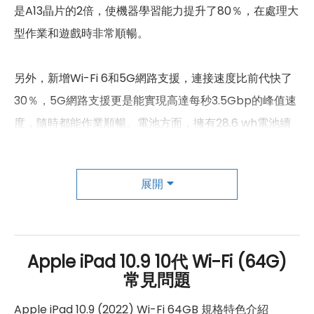
重量
477 g
是A13晶片的2倍，使機器學習能力提升了80％，在處理大
顏色
銀色、藍色、粉紅色、黃色
型作業和遊戲時非常順暢。
另外，新增Wi-Fi 6和5G網路支援，連接速度比前代快了
30％，5G網路支援更是能實現高達每秒3.5Gbp的峰值速
度，隨時都能作業順暢。電池方面，擁有28.6 wh電池續
航力，支援各式USB-C配件，配合更高功率的充電轉接器
使用，充電速度也更快。
展開
最後新版iPad的相機表現，搭載全新橫向1,200萬畫素超廣
角前置相機，內建「人物居中」功能，相機會自動調整，
讓自己保持在畫面中間，不管是在FaceTime通話、參加
Apple iPad 10.9 10代 Wi-Fi (64G)
常見問題
視訊會議或錄影自拍，都能表現得很好。而後置相機則是
1,200萬畫素廣角鏡頭（F1.8 光圈），最高可達5倍數位變
Apple iPad 10.9 (2022) Wi-Fi 64GB 規格特色介紹