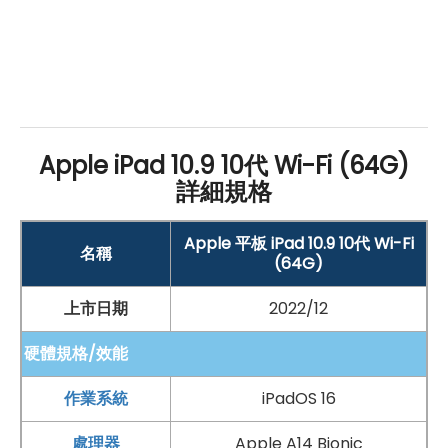
如果想要買到價格最便宜划算又有保障的手機當然要到
傑
昇通信
！傑昇通信是全台最大且經營30多年通信連鎖，挑
戰手機市場最低價，保證原廠公司貨，還送千元尊榮卡及
好禮抽獎卷
，
續約/攜碼
再享高額折扣！此外在台灣有超過
百間門市
，一間購買連鎖服務，一次購買終生服務，售後
Apple iPad 10.9 10代 Wi-Fi (64G)
免擔心購買有保障，買手機來傑昇好節省！
詳細規格
Apple 平板 iPad 10.9 10代 Wi-Fi
名稱
(64G)
上市日期
2022/12
硬體規格/效能
作業系統
iPadOS 16
處理器
Apple A14 Bionic