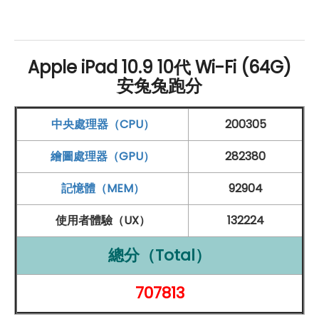
每英寸像素密度為 264
ppi
搭載 Liquid Retina 顯示器
Apple iPad 10.9 10代 Wi-Fi (64G)
晶片：
安兔兔跑分
搭載
Apple A14
仿生晶片
儲存空間：
中央處理器（CPU）
200305
64
GB
ROM
繪圖處理器（GPU）
282380
無線連接：
記憶體（MEM）
92904
支援
Wi-Fi 6
、
藍牙5.2
使用者體驗（UX）
132224
相機：
前置相機為 1,200 萬
畫素
鏡頭
總分（Total）
後置相機為 1,200 萬
畫素
鏡頭
707813
其他功能：