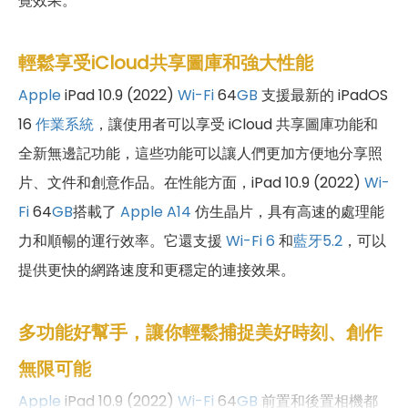
覺效果。
輕鬆享受iCloud共享圖庫和強大性能
Apple
iPad 10.9 (2022)
Wi-Fi
64
GB
支援最新的 iPadOS
16
作業系統
，讓使用者可以享受 iCloud 共享圖庫功能和
全新無邊記功能，這些功能可以讓人們更加方便地分享照
片、文件和創意作品。在性能方面，iPad 10.9 (2022)
Wi-
Fi
64
GB
搭載了
Apple A14
仿生晶片，具有高速的處理能
力和順暢的運行效率。它還支援
Wi-Fi 6
和
藍牙5.2
，可以
提供更快的網路速度和更穩定的連接效果。
多功能好幫手，讓你輕鬆捕捉美好時刻、創作
無限可能
Apple
iPad 10.9 (2022)
Wi-Fi
64
GB
前置和後置相機都