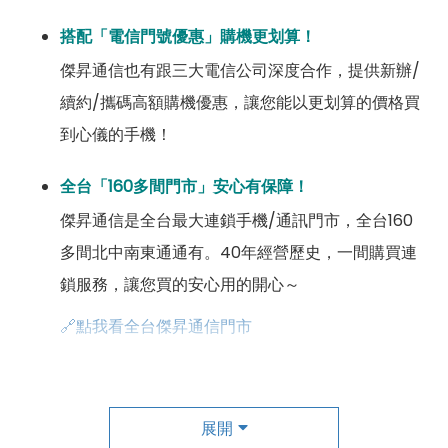
搭配「電信門號優惠」購機更划算！
傑昇通信也有跟三大電信公司深度合作，提供新辦/
續約/攜碼高額購機優惠，讓您能以更划算的價格買
到心儀的手機！
全台「160多間門市」安心有保障！
傑昇通信是全台最大連鎖手機/通訊門市，全台160
多間北中南東通通有。40年經營歷史，一間購買連
鎖服務，讓您買的安心用的開心～
🔗點我看全台傑昇通信門市
成為「尊榮會員優惠」好康超級多！
傑昇尊榮會員除了可以「消費集點兌換商品」，每半
展開
年還有「200元配件購物金」，每年再送「VIP生日