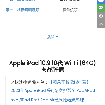
第一主相機鏡頭種類
廣角鏡頭
第一主相機光圈
f1.8
錄影功能
4K（60fps）
展開
自動對焦
有
前相機
Apple iPad 10.9 10代 Wi-Fi (64G)
第一前相機畫素
1200 萬畫素
商品評價
第一前相機鏡頭種類
超廣角前鏡頭
📍快速挑選懶人包：
【蘋果平板電腦推薦】
第一前相機光圈
f2.4
2023年Apple iPad系列怎麼挑選？iPad/iPad
自動對焦
有
mini/iPad Pro/iPad Air差異比較總整理！
連結功能