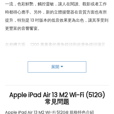
顏色
太空灰、藍色、紫色、星光色
一流，色彩鮮艷，觸控靈敏，讓人在閱讀、觀影或者工作
時都得心應手。另外，新的立體揚聲器在音質方面也有所
提升，特別是 13 吋版本的低音效果更為出色，讓其享受到
更豐富的音響饗宴。
在相機方面， 1200 萬畫素的廣角鏡頭和超廣角鏡頭滿足
了日常拍攝需求，拍出來的照片清晰自然，自拍也更加方
便。
展開
電池續航力方面，能夠長達 10 小時的使用時間，這對於經
常忙碌的人來說實在是太棒了。再加上支援 Wi-Fi 6E 和藍
牙 5.3 ，網速更快、連接更穩定，讓人在線上辦公、視訊
Apple iPad Air 13 M2 Wi-Fi (512G)
常見問題
會議時更加無憂無慮。
Apple iPad Air 13 M2 Wi-Fi 512GB 規格特色介紹