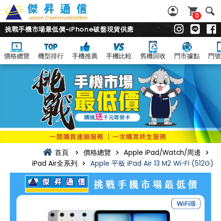
0
挑戰手機市場最低價~iPhone破盤現貨供應
價格總覽
機型排行
手機推薦
手機比較
舊機回收
門市據點
門號
首頁
價格總覽
Apple iPad/Watch/周邊
iPad Air全系列
Apple 平板 iPad Air 13 M2 Wi-Fi (512G)