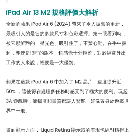
iPad Air 13 M2
規格評價大解析
Wi-Fi
802.11ax
全新的蘋果 iPad Air 6 (2024) 帶來了令人振奮的更新，
藍牙
5.3
最吸引人的是它的多款尺寸和色彩選擇。第一眼看到時，
GPS
有
被它那鮮艷的「星光色」吸引住了，不禁心動。在手中握
起，即使是13吋的版本，也感覺十分輕盈，對於經常外出
連接埠 (USB)
Type-C
工作的人來說，輕便是一大優勢。
辨識功能
臉部辨識
有
蘋果在這款 iPad Air 6 中加入了 M2 晶片，速度提升近
50% ，這使得在處理多任務時感受到了極大的便利。玩起
機身設計
3A 遊戲時，流暢度和畫質都讓人驚艷，好像置身於遊戲世
尺寸
280.6 × 214.9 × 6.10 mm
界中一般。
重量
617 g
畫面顯示方面， Liquid Retina 顯示器的表現也絕對稱得上