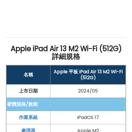
Apple iPad Air 13 M2 Wi-Fi 512GB
規格
特色介紹
作業系統：
採用 iPadOS 17 作業系統
顯示器：
Apple iPad Air 13 M2 Wi-Fi (512G)
13
吋
2,732 x 2,048 pixels
解析度
螢幕（264
ppi
）
詳細規格
Liquid Retina 顯示器
晶片：
Apple 平板 iPad Air 13 M2 Wi-Fi
名稱
(512G)
Apple
M2 晶片（16 核心神經網路引擎）
上市日期
2024/05
記憶體
和儲存：
8
GB
RAM
+ 512
GB
ROM
硬體規格/效能
連接性：
作業系統
iPadOS 17
Wi-Fi
6E、
藍牙
5.3
處理器
Apple M2