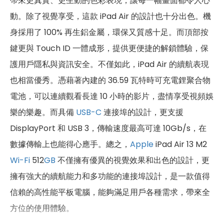
帶來更真實、更生動的色彩表現，讓每一幅畫面都令人心
動。除了視覺享受，這款 iPad Air 的設計也十分出色。機
身採用了 100% 再生鋁金屬，環保又質感十足。而頂部按
鍵更與 Touch ID 一體成形，提供更便捷的解鎖體驗，保
護用戶隱私與資訊安全。不僅如此，iPad Air 的續航表現
也相當優秀。憑藉著內建的 36.59 瓦特時可充電鋰聚合物
電池，可以連續觀看長達 10 小時的影片，盡情享受視頻娛
樂的樂趣。而具備
USB-C
連接埠的設計，更支援
DisplayPort 和 USB 3，傳輸速度最高可達 10Gb/s，在
數據傳輸上也能得心應手。總之，
Apple
iPad Air 13 M2
Wi-Fi
512
GB
不僅擁有優異的視覺效果和出色的設計，更
擁有強大的續航能力和多功能的連接埠設計，是一款值得
信賴的高性能平板電腦，能夠滿足用戶各種需求，帶來全
方位的使用體驗。