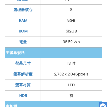
相機：
處理器核心
8
前相機：1,200 萬
畫素
超廣角鏡頭
後相機：1,200 萬
畫素
廣角鏡頭
RAM
8GB
智慧
HDR
4、人物居中
ROM
512GB
電池：
電量
36.59 Wh
配置 36.59 瓦特小時電池
主螢幕規格
配件：
支援
Apple
Pencil Pro、
Apple
Pencil (
USB-C
)
螢幕尺寸
13 吋
Apple
Pencil 懸浮功能
螢幕解析度
2,732 x 2,048pixels
螢幕材質
LED
*規格以原廠官網說明為準
HDR
有
主相機