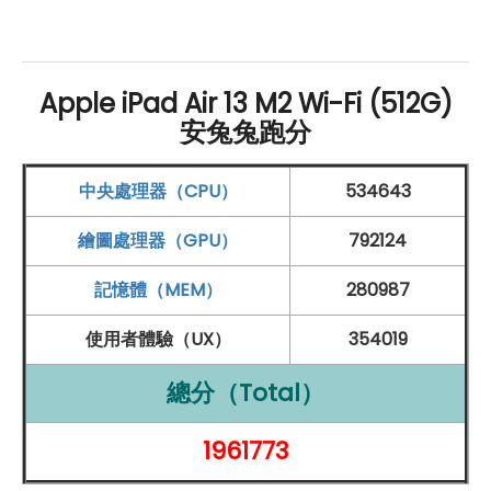
Pro 和巧控鍵盤等配件，這些配件的搭配使用，可以極大
地提升用戶在繪圖和筆記方面的便利性和效率。無論是專
業用戶還是日常使用者，都能夠找到適合自己需求的應用
Apple iPad Air 13 M2 Wi-Fi (512G)
場景，充分發揮這款 iPad Air 的潛力。總的來說，
Apple
安兔兔跑分
iPad Air 13 M2
Wi-Fi
512
GB
不僅擁有強大的性能和卓越
的續航能力，還具備了豐富的擴展功能，是一款值得信賴
中央處理器（CPU）
534643
的高性能平板電腦，能夠滿足用戶各種需求，提供全方位
繪圖處理器（GPU）
792124
的使用體驗。
記憶體（MEM）
280987
升級相機系統，捕捉生活美好瞬間
使用者體驗（UX）
354019
Apple
iPad Air 13 M2
Wi-Fi
512
GB
前置相機升級至 1,200
總分（Total）
萬
畫素
，不僅具有更高的畫質表現，更採用橫向設計，讓
使用者能夠捕捉更廣闊的景象。擁有超廣角攝影能力和
1961773
F2.4 光圈，即使在低光環境下也能拍攝清晰亮麗的照片。