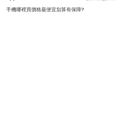
至於價格方面，雖然建議售價不菲，但可以通過一些渠道
手機哪裡買價格最便宜划算有保障?
找到更優惠的價格，如在傑昇通信購買，這樣既能擁有全
新的 iPad Air 6 ，又不用擔心高昂的價格。
總的來說，蘋果 iPad Air 6 (2024) 在性能、外觀和使用
體驗上都使人留下了極為深刻的印象，是一款值得購買的
產品。