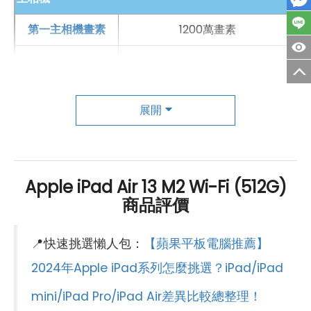
第一主相機畫素
1200萬畫素
第一主相機鏡頭種類
廣角鏡頭
第一主相機光圈
F1.8
展開
手機哪裡買價格最便宜划算有保障?
錄影功能
4K（30fps）
如果想要買到價格最便宜划算又有保障的手機當然要到
傑
自動對焦
有
昇通信
！傑昇通信是全台最大且經營30多年通信連鎖，挑
Apple iPad Air 13 M2 Wi-Fi (512G)
前相機
戰手機市場最低價，保證原廠公司貨，還送千元尊榮卡及
商品評價
第一前相機畫素
1200萬畫素
好禮抽獎卷
，申辦
續約/攜碼
享高額優惠，持舊手機再享
高
價現金回收
！在台灣有超過
百間門市
，一間購買連鎖服
📍快速挑選懶人包：
【蘋果平板電腦推薦】
第一前相機鏡頭種類
超廣角鏡頭
務，一次購買終生服務，售後免擔心購買有保障，買手機
2024年Apple iPad系列怎麼挑選？iPad/iPad
第一前相機光圈
F2.4
來傑昇好節省！
mini/iPad Pro/iPad Air差異比較總整理！
連結功能