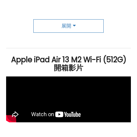
極致性能與卓越續航的完美融合
Apple
iPad Air 13 M2
Wi-Fi
512
GB
是一款擁有極致性能
展開
和卓越續航的平板電腦。它配備了最新的 iPadOS 17 作業
系統和強大的 Apple M2 晶片，這款晶片採用了 8 核心
CPU
和 10 核心 GPU，再加上 16 核心神經網路引擎，使
Apple iPad Air 13 M2 Wi-Fi (512G)
得整體效能達到了全新的高度。擁有這樣的配置，不論是
開箱影片
多工處理還是運行高效能應用程式，都能夠輕鬆應對，讓
用戶享受無比流暢的使用體驗。此外，這款 iPad Air 還配
備了 8
GB
RAM
和 512
GB
ROM
，確保了系統運行的順暢
和應用程式的快速啟動。而支援
Wi-Fi
6E和
藍牙
5.3 功
能，則讓用戶在網路連接和外部設備連接方面都能夠享受
到更快速、更穩定的連接體驗。除了強大的性能配置，這
款 iPad Air 還支援第二代
Apple
Pencil、
Apple
Pencil