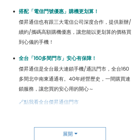
搭配「電信門號優惠」購機更划算！
傑昇通信也有跟三大電信公司深度合作，提供新辦/
續約/攜碼高額購機優惠，讓您能以更划算的價格買
到心儀的手機！
全台「160多間門市」安心有保障！
傑昇通信是全台最大連鎖手機/通訊門市，全台160
多間北中南東通通有。40年經營歷史，一間購買連
鎖服務，讓您買的安心用的開心～
🔗點我看全台傑昇通信門市
成為「尊榮會員優惠」好康超級多！
傑昇尊榮會員除了可以「消費集點兌換商品」，每半
展開
年還有「200元配件購物金」，每年再送「VIP生日