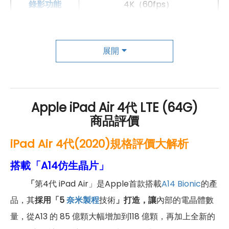
錄影功能
4K（60fps）
自動對焦
有
前相機
展開
第一前相機畫素
700 萬像素
第一前相機光圈
f2.2
Apple iPad Air 4代 LTE (64G)
商品評價
通訊與網路系統
iPad Air 4代(2020)規格評價大解析
1500(B11), 1500(B21), 1500(B32),
1700(B4), 1700(B66), 1800(B3),
1900(B2), 1900(B25), 2100(B1),
搭載「A14仿生晶片」
2300(B30), 2600(B7), 700(B12),
4G FDD LTE頻率
700(B13), 700(B14), 700(B17),
「
第4代 iPad Air」是Apple首款搭載
A14 Bionic
的產
700(B28), 700(B29), 800(B18),
品，其
採用「5
奈米製程
技術
」打造，讓
內部的電晶體數
800(B19), 800(B20), 850(B26),
850(B5), 900(B8)
量，從A13 的 85 億顆大幅增加到118 億顆，再加上全新的