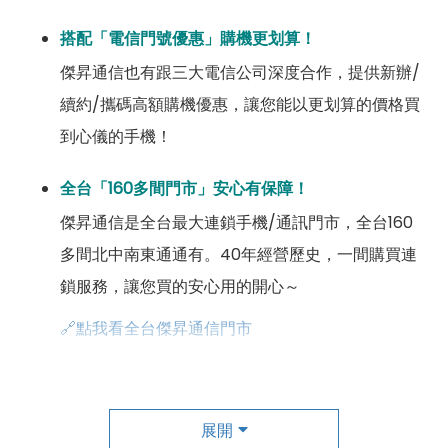
搭配「電信門號優惠」購機更划算！
傑昇通信也有跟三大電信公司深度合作，提供新辦/
續約/攜碼高額購機優惠，讓您能以更划算的價格買
到心儀的手機！
全台「160多間門市」安心有保障！
傑昇通信是全台最大連鎖手機/通訊門市，全台160
多間北中南東通通有。40年經營歷史，一間購買連
鎖服務，讓您買的安心用的開心～
🔗點我看全台傑昇通信門市
成為「尊榮會員優惠」好康超級多！
傑昇尊榮會員除了可以「消費集點兌換商品」，每半
展開
年還有「200元配件購物金」，每年再送「VIP生日