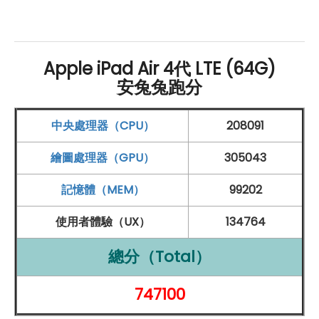
◎ 內建 64
GB
ROM
儲存空間
◎ 700 萬
畫素
前鏡頭
◎ 1,200 萬
畫素
後鏡頭
Apple iPad Air 4代 LTE (64G)
◎ 4G 上網、
Wi-Fi 6
、
藍牙 5.0
安兔兔跑分
◎ 頂部 Touch ID
◎
USB Type-C
傳輸埠
中央處理器（CPU）
208091
◎ 支援
Apple
Pencil、巧控鍵盤
繪圖處理器（GPU）
305043
*規格以原廠官網說明為準
記憶體（MEM）
99202
以上原文出處：
SOGI 手機王
使用者體驗（UX）
134764
總分（Total）
747100