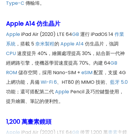
Type-C
傳輸埠。
Apple A14 仿生晶片
Apple
iPad Air (2020) LTE 64
GB
運行 iPadOS 14
作業
系統
，搭載 5
奈米製程
的
Apple
A14
仿生晶片，強調
CPU
速度提升 40%，繪圖處理提高 30%，結合新一代神
經網路引擎，使機器學習速度提高 70%。內建 64
GB
ROM
儲存空間，採用 Nano-SIM +
eSIM
配置，支援 4G
上網功能，具備
Wi-Fi 6
、HT80 的 MIMO 技術、
藍牙 5.0
功能；還可搭配第二代
Apple
Pencil 及巧控鍵盤使用，
提升繪圖、筆記的便利性。
1,200 萬畫素鏡頭
Apple
iPad Air (2020) LTE 64
GB
後置 1,200 萬
畫素
主鏡