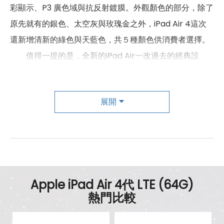
彩顯示、P3 廣色域與抗反射鍍膜。外觀顏色的部分，除了
連接埠 (USB)
Type-C
原先就有的銀色、太空灰與玫瑰金之外，iPad Air 4這次
辨識功能
還新增清新的綠色與天藍色，共５種顏色供消費者選擇。
值得一提的是，全新的iPad Air一改過去的經典設
按鍵指紋辨識
有
計，與 2018年的iPad Pro一樣，取消了「實體Home
機身設計
鍵」，不過沒有支援「Face ID」辨識功能。
展開
尺寸
247.6 x 178.5 x 6.1 mm
相機規格
重量
460 g
新款的iPad Air 4採用Focus Pixels 的 1200 萬像
天藍色、太空灰色、玫瑰金色、綠
素、 f/1.8
光圈
廣角
後置相機，可拍攝出更高解析度的照
顏色
色、銀色
片，並支援4K 60fps 影片拍攝，以及1080p 240fps 慢動
Apple iPad Air 4代 LTE (64G)
作影片拍攝，更提升了電影級視訊穩定、夜景模式、連續
熱門比較
自動對焦錄影等功能。
而後置相機的部分，則搭載在「低光源拍攝」表現更