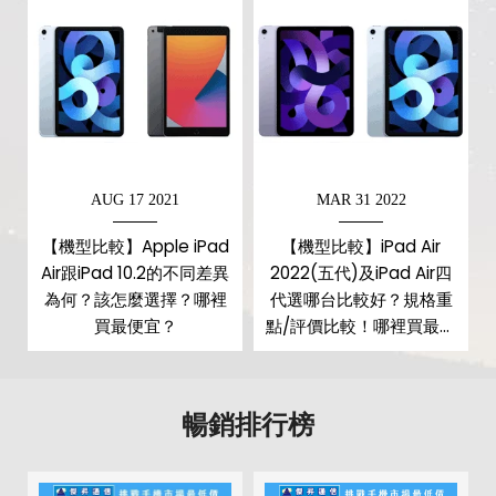
佳的 700 萬像素 FaceTime HD 相機，且支援「高畫質視
訊通話」。
按鍵式「Touch ID感測器」與其它配件
蘋果首度將新一代「Touch ID感測器」和第4代iPad
AUG 17 2021
MAR 31 2022
Air 頂端的「電源按鈕」結合，推出了「按鍵式」的
Touch ID 指紋感測器，讓使用者能夠用更簡單快速、安
【機型比較】Apple iPad
【機型比較】iPad Air
Air跟iPad 10.2的不同差異
2022(五代)及iPad Air四
全的方式，來解鎖iPad Air、登入帳號和使用Apple
為何？該怎麼選擇？哪裡
代選哪台比較好？規格重
Pay。
買最便宜？
點/評價比較！哪裡買最便
在機身接口的部分，蘋果為全新iPad Air加上了
宜？
「
USB Type-C 接孔
」，可以快速連接相機、顯示器等周
暢銷排行榜
邊設備。而在配件方面，iPad Air 4不再支援「第一代
Apple Pencil」，只能使用第 2 代的 Apple Pencil，不
過可搭配「巧控鍵盤」和「盤式聰穎雙面夾」使用。