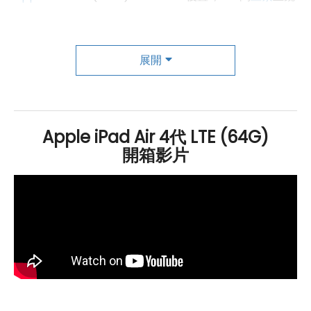
頭（5P 鏡頭、F1.8
光圈
），採用 Focus Pixels 技術，支
援自動對焦、輕點對焦功能，具備影像穩定的原況照片模
展開
式，提供混合式 IR 濾鏡，擁有智慧型
HDR
、曝光控制、
雜點消除、自動影像穩定等攝影模式；可錄製
4K
60
fps
影片。前置 700 萬
畫素
FaceTime
HD
鏡頭（F2.0
光
圈
），內建智慧型
HDR
、自動影像穩定功能。
Apple iPad Air 4代 LTE (64G)
開箱影片
Apple iPad Air (2020) LTE 64GB 規格特
色介紹
◎ 採用 iPadOS 14
作業系統
◎
10.9 吋
2,360 x 1,640pixels
解析度
Liquid Retina 顯示
器
◎ 內建
Apple
A14
仿生晶片