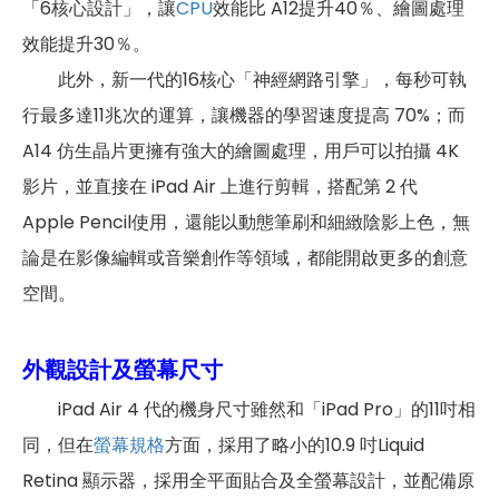
「6核心設計」，讓
CPU
效能比 A12提升40％、繪圖處理
1800(B46), 1900(B39), 2100(B34),
4G TDD LTE頻率
2300(B40), 2500(B41), 2600(B38),
效能提升30％。
3500(B42), 3600(B48)
此外，新一代的16核心「神經網路引擎」，每秒可執
3G 頻率
HSDPA, HSUPA, WCDMA
行最多達11兆次的運算，讓機器的學習速度提高 70%；而
A14 仿生晶片更擁有強大的繪圖處理，用戶可以拍攝 4K
GSM 1800, GSM 1900, GSM 850,
2G頻率
GSM 900
影片，並直接在 iPad Air 上進行剪輯，搭配第 2 代
Apple Pencil使用，還能以動態筆刷和細緻陰影上色，無
SIM卡類型
nano-SIM
論是在影像編輯或音樂創作等領域，都能開啟更多的創意
SIM卡槽數
1
空間。
SIM卡槽1最高支援
4G
外觀設計及螢幕尺寸
連結功能
iPad Air 4 代的機身尺寸雖然和「iPad Pro」的11吋相
Wi-Fi
802.11 ax
同，但在
螢幕規格
方面，採用了略小的10.9 吋Liquid
Retina 顯示器，採用全平面貼合及全螢幕設計，並配備原
藍牙
5.1