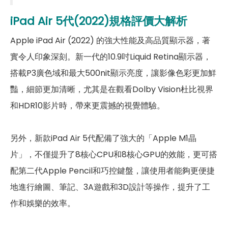
2300(n40), 2500(n41),
iPad Air 5代(2022)規格評價大解析
2600(n38), 2600(n7),
5G 頻率
3500(n78), 3600(n48),
Apple iPad Air (2022) 的強大性能及高品質顯示器，著
3700(n77), 4500(n79),
600(n71), 700(n12), 700(n28),
實令人印象深刻。新一代的10.9吋Liquid Retina顯示器，
700(n29), 800(n20), 850(n5),
900(n8)
搭載P3廣色域和最大500nit顯示亮度，讓影像色彩更加鮮
豔，細節更加清晰，尤其是在觀看Dolby Vision杜比視界
1500(B11), 1500(B21), 1500(B32),
1700(B4), 1700(B66), 1800(B3),
和HDR10影片時，帶來更震撼的視覺體驗。
1900(B2), 1900(B25), 2100(B1),
2300(B30), 2600(B7), 600(B71),
4G FDD LTE頻率
700(B12), 700(B13), 700(B14),
另外，新款iPad Air 5代配備了強大的「Apple M1晶
700(B17), 700(B28), 700(B29),
片」，不僅提升了8核心CPU和8核心GPU的效能，更可搭
800(B18), 800(B19), 800(B20),
850(B26), 850(B5), 900(B8)
配第二代Apple Pencil和巧控鍵盤，讓使用者能夠更便捷
地進行繪圖、筆記、3A遊戲和3D設計等操作，提升了工
3G 頻率
HSDPA, HSUPA, WCDMA
作和娛樂的效率。
GSM 1800, GSM 1900, GSM 850,
2G頻率
GSM 900