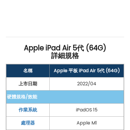
手機哪裡買價格最便宜划算有保障?
如果想要買到價格最便宜划算又有保障的手機當然要到
傑
昇通信
！傑昇通信是全台最大且經營30多年通信連鎖，挑
戰手機市場最低價，保證原廠公司貨，還送千元尊榮卡及
好禮抽獎卷
，
續約/攜碼
再享高額折扣！此外在台灣有超過
Apple iPad Air 5代 (64G)
詳細規格
百間門市
，一間購買連鎖服務，一次購買終生服務，售後
免擔心購買有保障，買手機來傑昇好節省！
名稱
Apple 平板 iPad Air 5代 (64G)
上市日期
2022/04
硬體規格/效能
作業系統
iPadOS 15
處理器
Apple M1