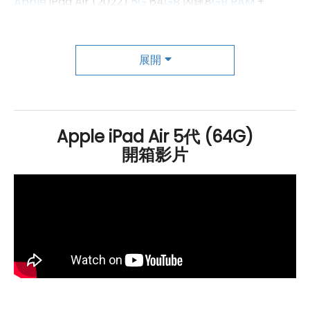
Apple
iPad Air (2022)
5G
64
GB
內建8
GB
RAM
+
64
GB
ROM
，支援
5G
上網、
Wi-Fi 6
、MIMO技術和
藍
牙 5.0
功能。也可以搭配第二代
Apple
Pencil 和巧控鍵
展開
盤使用，方便繪圖和筆記。綜合以上的優點，這款 iPad
Air 絕對是一款非常值得入手的平板電腦，無論是工作還
是娛樂都能夠滿足使用者的需求。
Apple iPad Air 5代 (64G)
開箱影片
Apple iPad Air (2022) 5G 64GB 規格特
色介紹
作業系統
：
採用iPadOS 15
顯示器：
10.9 吋
2,360 x 1,640pixels
解析度
Liquid Retina 顯
示器