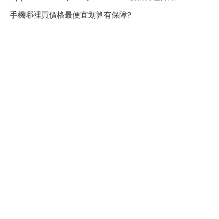
上都有著出色的表現。
手機哪裡買價格最便宜划算有保障?
螢幕指紋辨識
有
機身設計
尺寸
247.6 x 178.5 x 6.1 mm
重量
462 g
太空灰色、星光色、 粉紅色、紫
顏色
色、藍色