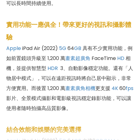
可以長時間持續使用。
實用功能一應俱全！帶來更好的視訊和攝影體
驗
Apple
iPad Air (2022)
5G
64
GB
具有不少實用功能，例
如前置鏡頭升級至 1,200 萬
畫素
超廣角
FaceTime
HD
相
機，並提供智慧型
HDR
3、自動影像穩定功能。還有「人
物居中模式」，可以在遠距視訊時將自己居中顯示，非常
方便實用。而後置 1,200 萬
畫素
廣角相機
更支援
4K
60
fps
影片、全景模式攝影和電影級視訊穩定錄影功能，可以讓
使用者隨時拍攝高品質影像。
結合效能和娛樂的完美選擇