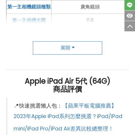
第一主相機鏡頭種類
廣角鏡頭
第一主相機光圈
f1.8
錄影功能
4K（60fps）
自動對焦
有
展開
前相機
第一前相機畫素
1200 萬像素
Apple iPad Air 5代 (64G)
商品評價
第一前相機鏡頭種類
超廣角前鏡頭
第一前相機光圈
f2.4
📍快速挑選懶人包：
【蘋果平板電腦推薦】
通訊與網路系統
2023年Apple iPad系列怎麼挑選？iPad/iPad
mini/iPad Pro/iPad Air差異比較總整理！
1700(n66), 1800(n3), 1900(n2),
1900(n25), 2100(n1), 2300(n30),