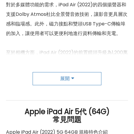
對於多媒體功能的需求，iPad Air (2022)的四個揚聲器和
SIM卡類型
nano-SIM
支援Dolby Atmos杜比全景聲音效技術，讓影音更具層次
eSIM
有
感和臨場感。此外，磁力接點和雙頭USB Type-C傳輸埠
的加入，讓使用者可以更便利地進行資料傳輸和充電。
SIM卡槽1最高支援
5G
連結功能
至於相機方面，iPad Air (2022)的前置鏡頭升級為1,200萬
畫素超廣角FaceTime HD相機，支援智慧型HDR3和自動
Wi-Fi
802.11 ax
影像穩定功能，讓用戶在拍攝自拍或視訊時能夠更清晰、
藍牙
5.0
展開
更穩定地呈現自己。而後置1,200萬畫素廣角相機，支援錄
GPS
有
製4K 60fps影片和全景模式攝影，讓用戶能夠捕捉更多的
美好瞬間。
NFC
有
Apple iPad Air 5代 (64G)
連接埠 (USB)
Type-C
常見問題
總之，Apple iPad Air (2022) 的各種升級和優化，它的
性能強大、顯示器優質、功能多樣，不論是在工作或娛樂
辨識功能
Apple iPad Air (2022) 5G 64GB 規格特色介紹