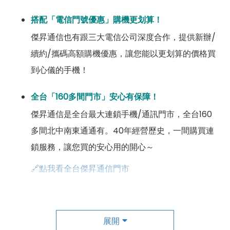
搭配「電信門號優惠」購機更划算！
傑昇通信也有跟三大電信公司深度合作，提供新辦/
續約/攜碼高額購機優惠，讓您能以更划算的價格買
到心儀的手機！
全台「160多間門市」安心有保障！
傑昇通信是全台最大連鎖手機/通訊門市，全台160
多間北中南東通通有。40年經營歷史，一間購買連
鎖服務，讓您買的安心用的開心～
🔗點我看全台傑昇通信門市
成為「尊榮會員優惠」好康超級多！
傑昇尊榮會員除了可以「消費集點兌換商品」，每半
展開
年還有「200元配件購物金」，每年再送「VIP生日