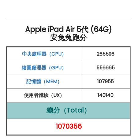
處理器
與
記憶體
：
內建
Apple M1
晶片
Apple iPad Air 5代 (64G)
8
GB
RAM
安兔兔跑分
64
GB
ROM
相機：
中央處理器（CPU）
265596
前置1,200 萬
畫素
鏡頭
繪圖處理器（GPU）
556665
後置1,200 萬
畫素
鏡頭
記憶體（MEM）
107955
網路連線：
使用者體驗（UX）
140140
5G
上網
Wi-Fi 6
總分（Total）
藍牙 5.0
1070356
其他功能：