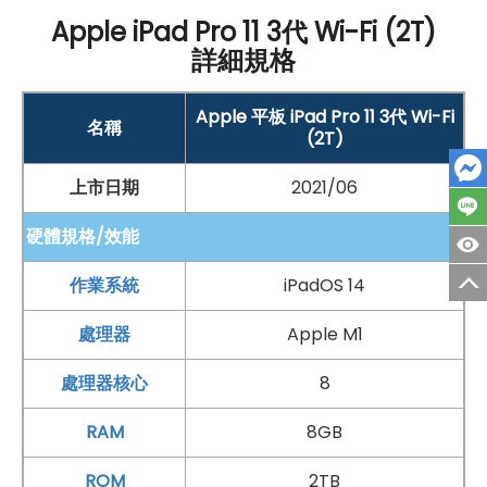
Apple iPad Pro 11 3代 Wi-Fi (2T)
詳細規格
Apple 平板 iPad Pro 11 3代 Wi-Fi
名稱
(2T)
上市日期
2021/06
硬體規格/效能
作業系統
iPadOS 14
手機哪裡買價格最便宜划算有保障?
處理器
Apple M1
如果想要買到價格最便宜划算又有保障的手機當然要到
傑
昇通信
！傑昇通信是全台最大且經營30多年通信連鎖，挑
處理器核心
8
戰手機市場最低價，保證原廠公司貨，還送千元尊榮卡及
RAM
8GB
好禮抽獎卷
，
續約/攜碼
再享高額折扣！此外在台灣有超過
百間門市
，一間購買連鎖服務，一次購買終生服務，售後
ROM
2TB