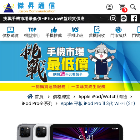
0
挑戰手機市場最低價~iPhone破盤現貨供應
價格總覽
機型排行
手機推薦
手機比較
舊機回收
門市據點
門號
首頁
價格總覽
Apple iPad/Watch/周邊
iPad Pro全系列
Apple 平板 iPad Pro 11 3代 Wi-Fi (2T)