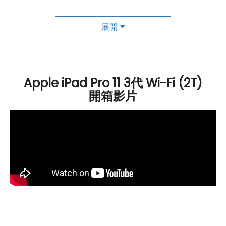
搭配使用。音效部分，內建 5 個錄音室等級麥克風，具備
展開
4 顆
杜比
全景聲揚聲器。
智慧型 HDR 3
Apple iPad Pro 11 3代 Wi-Fi (2T)
Apple
iPad Pro 11
Wi-Fi
2TB (2021) 後置雙鏡頭主相機，
開箱影片
分別為 1,200 萬
畫素
廣角 + 1,000 萬
畫素
125 度
超廣角
鏡
頭，鏡頭表面覆蓋藍寶石水晶玻璃保護鏡，提高整體抗刮
能力，支援智慧型
HDR
3、全景模式、紅眼校正、自動影
像穩定等功能。搭配光學雷達掃描儀，還能測量光束自物
體折返的時間，提升對焦表現的同時，也能優化 AR 操作
體驗。
人物居中模式