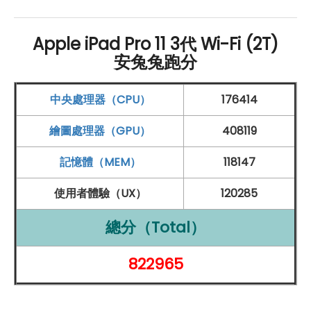
Apple
iPad Pro 11
Wi-Fi
2TB (2021) 螢幕上方設有原深
感
測
相機，採用 1,200 萬
畫素
122 度
超廣角
鏡頭，支援散景
Apple iPad Pro 11 3代 Wi-Fi (2T)
效果、
景深
控制等人像模式，具備 Face ID 解鎖功能。
安兔兔跑分
FaceTime 視訊新增「人物居中」功能，即使在視訊通話
中隨意走動，相機也會自動跟隨主體，確保主角維持在畫
中央處理器（CPU）
176414
面中間；若臨時有人出入鏡頭範圍，畫面也會自動縮放，
繪圖處理器（GPU）
408119
帶來便利的視訊體驗。
記憶體（MEM）
118147
Apple iPad Pro 11 Wi-Fi
2
TB
(2021) 規格
使用者體驗（UX）
120285
特色介紹
總分（Total）
◎ 採用
iPadOS
14
作業系統
◎
11 吋
2,388 x 1,668pixels
解析度
螢幕（264
ppi
）
822965
◎ Liquid Retina 顯示器
◎
Apple M1
晶片（16 核心神經網路引擎）