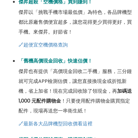
傑昇超殺「空機價格」買到賺到！
傑昇以「挑戰手機市場最低價」為特色，各品牌機型
都比原廠售價便宜超多，讓您花得更少買得更好，買
手機。來傑昇。好節省！
🔗超便宜空機價格查詢
「舊機高價現金回收」快速估價！
傑昇也有提供「高價現金回收二手機」服務，三分鐘
就可完成APP檢測估價，讓您直接換現金或折抵新
機，省上加省！現在完成回收除了領現金，再
加碼送
1,000 元配件購物金
！只要使用配件購物金購買指定
配件，現場再送您一串衛生紙！
🔗最新各大品牌機型回收價看這裡