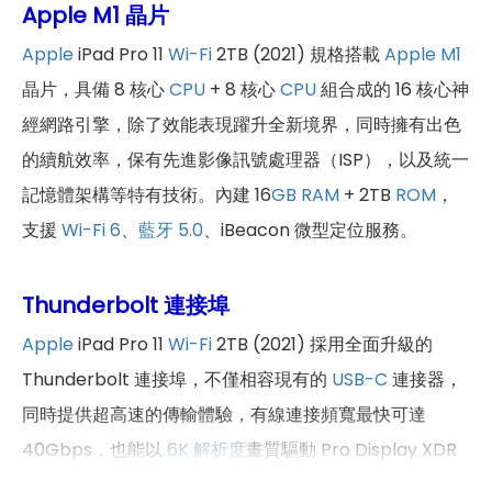
Apple M1 晶片
Apple
iPad Pro 11
Wi-Fi
2TB (2021) 規格搭載
Apple M1
晶片，具備 8 核心
CPU
+ 8 核心
CPU
組合成的 16 核心神
經網路引擎，除了效能表現躍升全新境界，同時擁有出色
的續航效率，保有先進影像訊號處理器（ISP），以及統一
記憶體架構等特有技術。內建 16
GB
RAM
+ 2TB
ROM
，
支援
Wi-Fi 6
、
藍牙 5.0
、iBeacon 微型定位服務。
Thunderbolt 連接埠
Apple
iPad Pro 11
Wi-Fi
2TB (2021) 採用全面升級的
Thunderbolt 連接埠，不僅相容現有的
USB-C
連接器，
同時提供超高速的傳輸體驗，有線連接頻寬最快可達
40Gbps，也能以
6K
解析度
畫質驅動 Pro Display XDR
傳輸大量素材，適合與高速外接儲存裝置、顯示器與底座