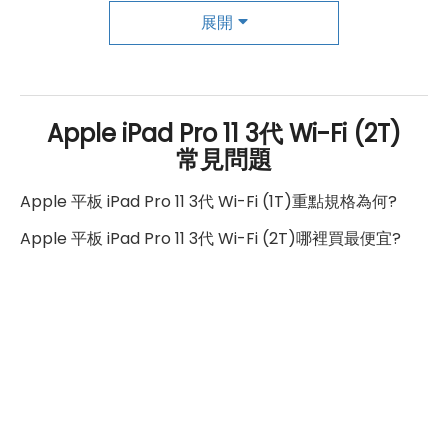
展開
第一主相機鏡頭種類
廣角鏡頭
第一主相機光圈
f1.8
Apple iPad Pro 11 3代 Wi-Fi (2T)
錄影功能
4K（60fps）
常見問題
自動對焦
有
Apple 平板 iPad Pro 11 3代 Wi-Fi (1T)重點規格為何?
第二主相機畫素
1000 萬畫素
Apple 平板 iPad Pro 11 3代 Wi-Fi (2T)哪裡買最便宜?
第二主相機鏡頭種類
超廣角鏡頭
第二主相機光圈
f2.4
前相機
第一前相機畫素
1200 萬像素
第一前相機鏡頭種類
超廣角前鏡頭