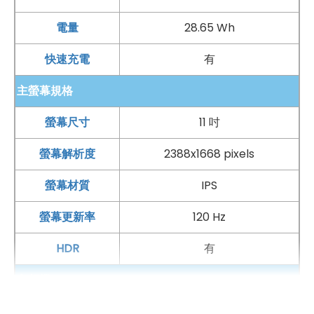
免擔心購買有保障，買手機來傑昇好節省！
電量
28.65 Wh
快速充電
有
主螢幕規格
螢幕尺寸
11 吋
螢幕解析度
2388x1668 pixels
螢幕材質
IPS
螢幕更新率
120 Hz
HDR
有
主相機
第一主相機畫素
1200 萬畫素