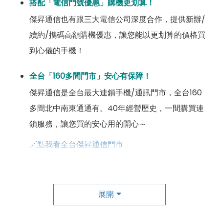
搭配「電信門號優惠」購機更划算！
傑昇通信也有跟三大電信公司深度合作，提供新辦/
續約/攜碼高額購機優惠，讓您能以更划算的價格買
到心儀的手機！
全台「160多間門市」安心有保障！
傑昇通信是全台最大連鎖手機/通訊門市，全台160
多間北中南東通通有。40年經營歷史，一間購買連
鎖服務，讓您買的安心用的開心～
🔗點我看全台傑昇通信門市
成為「尊榮會員優惠」好康超級多！
傑昇尊榮會員除了可以「消費集點兌換商品」，每半
展開
年還有「200元配件購物金」，每年再送「VIP生日
好禮」，讓你好康優惠多更多！