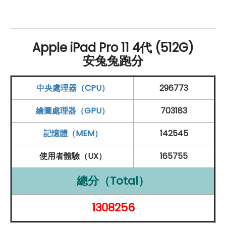
晶片：
Apple M2
晶片（16 核心神經網路引擎）
Apple iPad Pro 11 4代 (512G)
記憶體
和儲存：
安兔兔跑分
8
GB
RAM
+ 512
GB
ROM
連接性：
中央處理器（CPU）
296773
5G
上網
繪圖處理器（GPU）
703183
Wi-Fi 6
E、
藍牙
5.3
記憶體（MEM）
142545
Thunderbolt 3 連接埠（
USB-C
4 規格）
使用者體驗（UX）
165755
相機：
前相機：1,200 萬
畫素
總分（Total）
後相機：1,200 萬
畫素
+ 1,000 萬
畫素
1308256
智慧
HDR
4、人物居中
光學
雷達掃描儀