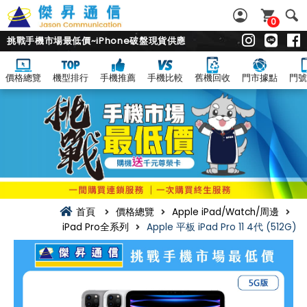
0
挑戰手機市場最低價~iPhone破盤現貨供應
價格總覽
機型排行
手機推薦
手機比較
舊機回收
門市據點
門號
首頁
價格總覽
Apple iPad/Watch/周邊
iPad Pro全系列
Apple 平板 iPad Pro 11 4代 (512G)