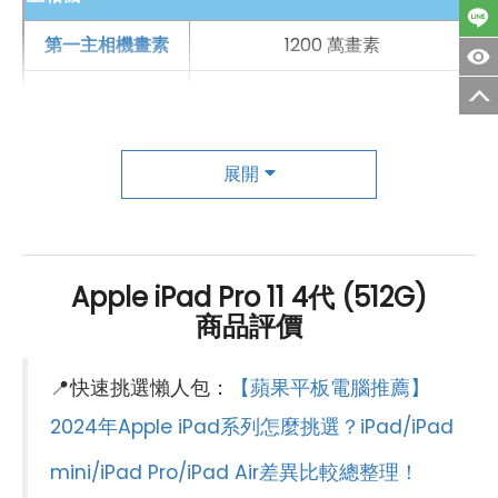
第一主相機畫素
1200 萬畫素
第一主相機鏡頭種類
廣角鏡頭
第一主相機光圈
f1.8
展開
錄影功能
4K（60fps）
自動對焦
有
Apple iPad Pro 11 4代 (512G)
光學防手震
有
商品評價
第二主相機畫素
1000 萬畫素
📍快速挑選懶人包：
【蘋果平板電腦推薦】
第二主相機鏡頭種類
超廣角鏡頭
2024年Apple iPad系列怎麼挑選？iPad/iPad
第二主相機光圈
f2.4
mini/iPad Pro/iPad Air差異比較總整理！
前相機