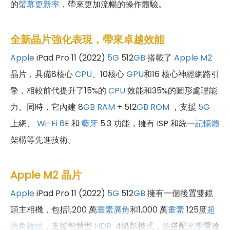
的
螢幕更新率
，帶來更加流暢的操作體驗。
全新晶片強化表現，帶來卓越效能
Apple
iPad Pro 11 (2022)
5G
512
GB
搭載了
Apple M2
晶片，具備8核心
CPU
、10核心
GPU
和16 核心神經網路引
擎，相較前代提升了15%的
CPU
效能和35%的圖形處理能
力。同時，它內建 8
GB
RAM
+ 512
GB
ROM
，支援
5G
上網、
Wi-Fi 6
E 和
藍牙
5.3 功能，擁有 ISP 和統一
記憶體
架構等先進技術。
Apple M2 晶片
Apple
iPad Pro 11 (2022)
5G
512
GB
擁有一個後置雙鏡
頭主相機，包括1,200 萬
畫素
廣角
和1,000 萬
畫素
125度
超
廣角鏡頭
，支援智慧型
HDR
4攝影模式，並搭配
光學
雷達