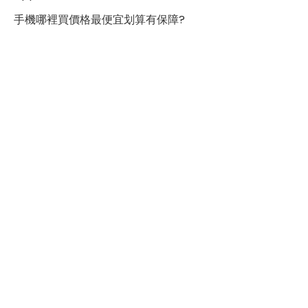
SIM卡槽數
1
手機哪裡買價格最便宜划算有保障?
SIM卡槽1最高支援
5G
連結功能
Wi-Fi
802.11 ax
藍牙
5.3
GPS
有
NFC
有
連接埠 (USB)
Type-C
辨識功能
臉部辨識
有