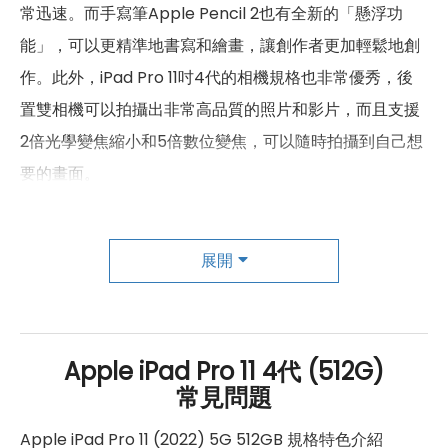
常迅速。而手寫筆Apple Pencil 2也有全新的「懸浮功
1500(B11), 1500(B21), 1500(B32),
能」，可以更精準地書寫和繪畫，讓創作者更加輕鬆地創
1700(B4), 1700(B66), 1800(B3),
作。此外，iPad Pro 11吋4代的相機規格也非常優秀，後
1900(B2), 1900(B25), 2100(B1),
2300(B30), 2600(B7), 600(B71),
置雙相機可以拍攝出非常高品質的照片和影片，而且支援
4G FDD LTE頻率
700(B12), 700(B13), 700(B14),
2倍光學變焦縮小和5倍數位變焦，可以隨時拍攝到自己想
700(B17), 700(B28), 700(B29),
800(B18), 800(B19), 800(B20),
要的畫面。
850(B26), 850(B5), 900(B8)
1800(B46), 1900(B39),
總的來說，iPad Pro 11吋4代非常適合創作者和專業影像
2100(B34), 2300(B40),
4G TDD LTE頻率
展開
工作者使用，它的畫面和處理速度都非常優秀，而且還有
2500(B41), 2600(B38),
3500(B42), 3600(B48)
很多實用的功能，可以更加輕鬆地創作和工作。如果需要
一台高品質的平板電腦，那麼iPad Pro 11吋4代絕對是一
3G 頻率
HSDPA, HSUPA, WCDMA
個不錯的選擇。
Apple iPad Pro 11 4代 (512G)
SIM卡類型
nano-SIM
常見問題
eSIM
有
Apple iPad Pro 11 (2022) 5G 512GB 規格特色介紹