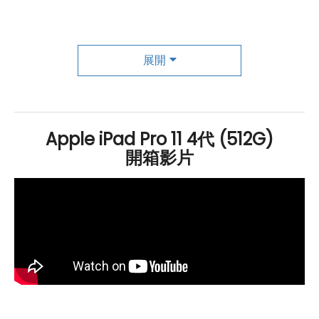
掃描儀提升對焦表現和AR操作體驗。此外，它還搭載了一
個1,200 萬
畫素
122度
超廣角
原深感測相機，支援人物居中
展開
和 Face ID 功能，讓使用者更加方便安全地解鎖裝置。也
支援第二代
Apple
Pencil，搭配巧控鍵盤雙面夾，提供靈
活多用的表現和絕佳的工作體驗。
Apple iPad Pro 11 4代 (512G)
開箱影片
Apple iPad Pro 11 (2022) 5G
512
GB 規
格特色介紹
作業系統
：
採用 iPadOS 16
作業系統
顯示器：
11 吋
2,388 x 1,668 pixels
解析度
螢幕（264
ppi
）
Liquid Retina 顯示器