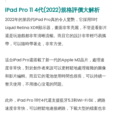
iPad Pro 11 4代(2022)規格評價大解析
第一前相機畫素
1200 萬畫素
2022年的第四代iPad Pro真的令人驚艷，它採用11吋
第一前相機鏡頭種類
超廣角前鏡頭
Liquid Retina XDR顯示器，畫面非常亮麗，不管是看影片
第一前相機光圈
f2.4
還是玩遊戲都非常清晰流暢。而且它的設計非常輕巧易攜
帶，可以隨時帶著走，非常方便。
自動對焦
有
通訊與網路系統
這台iPad Pro還搭載了新一代的Apple M2晶片，處理速
1700(n66), 1800(n3), 1900(n2),
度非常快，對於創作者來說可以更輕鬆地處理複雜的圖像
1900(n25), 2000(n70), 2100(n1),
和影片編輯。而且它的電池使用時間也很長，可以持續一
2300(n30), 2300(n40),
2500(n41), 2600(n38),
整天使用，不用擔心沒電的問題。
2600(n7), 3500(n78),
5G 頻率
3600(n48), 3700(n77),
4500(n79), 600(n71), 700(n12),
此外，iPad Pro 11吋4代還支援藍牙5.3和Wi-Fi 6E，網路
700(n14), 700(n28), 700(n29),
800(n20), 850(n26), 850(n5),
速度非常快，可以輕鬆地連接網路，下載大型的檔案也非
900(n8)