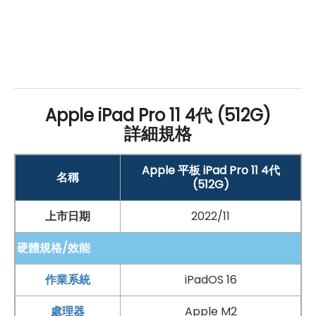
手機哪裡買價格最便宜划算有保障?
如果想要買到價格最便宜划算又有保障的手機當然要到
傑
昇通信
！傑昇通信是全台最大且經營30多年通信連鎖，挑
戰手機市場最低價，保證原廠公司貨，還送千元尊榮卡及
Apple iPad Pro 11 4代 (512G)
好禮抽獎卷
，
續約/攜碼
再享高額折扣！此外在台灣有超過
詳細規格
百間門市
，一間購買連鎖服務，一次購買終生服務，售後
Apple 平板 iPad Pro 11 4代
免擔心購買有保障，買手機來傑昇好節省！
名稱
(512G)
上市日期
2022/11
硬體規格/效能
作業系統
iPadOS 16
處理器
Apple M2