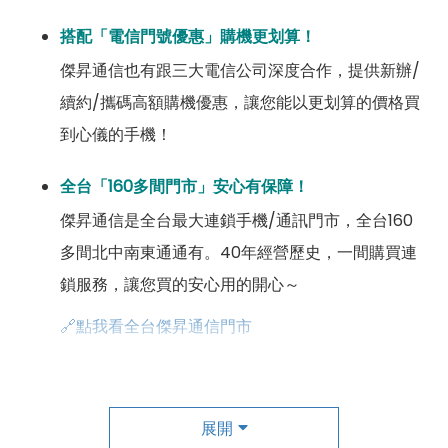
搭配「電信門號優惠」購機更划算！
傑昇通信也有跟三大電信公司深度合作，提供新辦/
續約/攜碼高額購機優惠，讓您能以更划算的價格買
到心儀的手機！
全台「160多間門市」安心有保障！
傑昇通信是全台最大連鎖手機/通訊門市，全台160
多間北中南東通通有。40年經營歷史，一間購買連
鎖服務，讓您買的安心用的開心～
🔗點我看全台傑昇通信門市
成為「尊榮會員優惠」好康超級多！
傑昇尊榮會員除了可以「消費集點兌換商品」，每半
展開
年還有「200元配件購物金」，每年再送「VIP生日