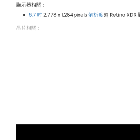
顯示器相關：
6.7 吋
2,778 x 1,284pixels
解析度
超 Retina XD
晶片相關：
A15
仿生晶片（5 核心
GPU
）
儲存空間相關：
512
GB
ROM
相機相關：
前置 1,200 萬
畫素
原深感測相機
後置 1,200 萬
畫素
廣角鏡頭
+ 1,200 萬
畫素
超廣角
網路及通訊相關：
5G
上網、
eSIM
、
Wi-Fi 6
、
藍牙
5.3、超寬頻、
N
防護等級相關：