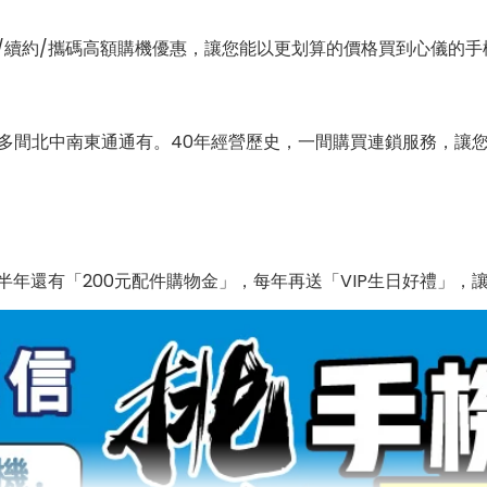
/續約/攜碼高額購機優惠，讓您能以更划算的價格買到心儀的手
0多間北中南東通通有。40年經營歷史，一間購買連鎖服務，讓
年還有「200元配件購物金」，每年再送「VIP生日好禮」，