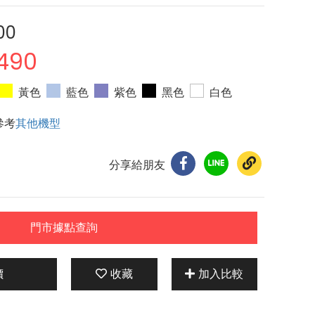
00
490
黃色
藍色
紫色
黑色
白色
參考
其他機型
分享給朋友
門市據點查詢
價
收藏
加入比較