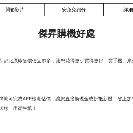
開箱影片
安兔兔跑分
詳細
傑昇購機好處
型都比原廠售價便宜超多，讓您花得更少買得更好，買手機。來
鐘就可完成APP檢測估價，讓您直接換現金或折抵新機，省上加
送您一串衛生紙！