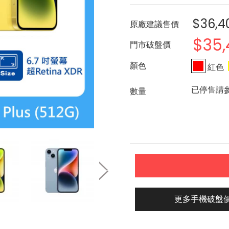
$36,4
原廠建議售價
$35,
門市破盤價
紅色
已停售請
更多手機破盤