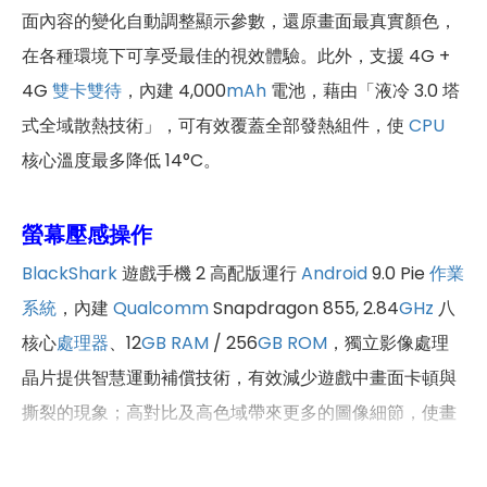
面內容的變化自動調整顯示參數，還原畫面最真實顏色，
在各種環境下可享受最佳的視效體驗。此外，支援 4G +
4G
雙卡雙待
，內建 4,000
mAh
電池，藉由「液冷 3.0 塔
式全域散熱技術」，可有效覆蓋全部發熱組件，使
CPU
核心溫度最多降低 14°C。
螢幕壓感操作
BlackShark
遊戲手機 2 高配版運行
Android
9.0 Pie
作業
系統
，內建
Qualcomm
Snapdragon 855, 2.84
GHz
八
核心
處理器
、12
GB
RAM
/ 256
GB
ROM
，獨立影像處理
晶片提供智慧運動補償技術，有效減少遊戲中畫面卡頓與
撕裂的現象；高對比及高色域帶來更多的圖像細節，使畫
面表現力更豐富細膩。
BlackShark
遊戲手機 2 高配版採
用全程 DC 調光，有效減少頻閃；雙喇叭立體聲能避開遊