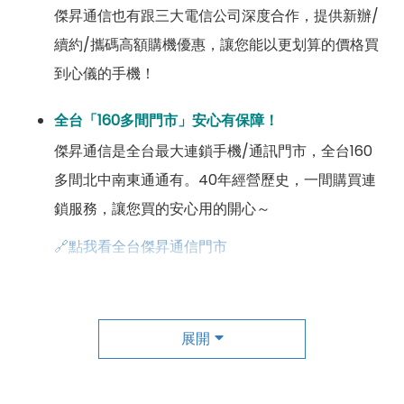
傑昇通信也有跟三大電信公司深度合作，提供新辦/
續約/攜碼高額購機優惠，讓您能以更划算的價格買
到心儀的手機！
全台「160多間門市」安心有保障！
傑昇通信是全台最大連鎖手機/通訊門市，全台160
多間北中南東通通有。40年經營歷史，一間購買連
鎖服務，讓您買的安心用的開心～
🔗點我看全台傑昇通信門市
成為「尊榮會員優惠」好康超級多！
傑昇尊榮會員除了可以「消費集點兌換商品」，每半
展開
年還有「200元配件購物金」，每年再送「VIP生日
好禮」，讓你好康優惠多更多！