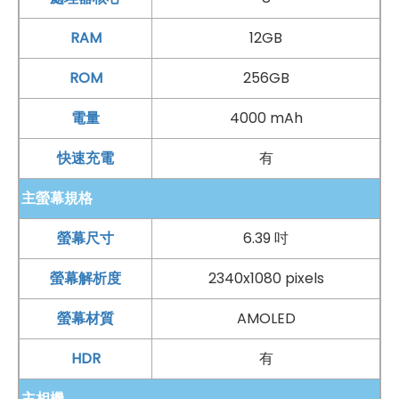
（F1.75
光圈
）+ 1,200 萬
畫素
長焦鏡頭（F2.2
光圈
），支
援 PDAF 相位對焦、2 倍
光學
變焦
，提供人像模式、暗光
RAM
12GB
增強技術，並搭載 AI 相機，可針對不同場景套用獨特的優
ROM
256GB
化效果，呈現清晰亮麗的拍攝效果。
BlackShark
遊戲手
機 2 高配版前置 2,000 萬
畫素
鏡頭、F2.2
光圈
，具備智慧
電量
4000 mAh
美顏、自拍實時美顏、人像模式等功能，讓精彩時刻不錯
快速充電
有
過。此外，透過光感螢幕
指紋辨識
、人臉識別，讓手機解
主螢幕規格
鎖更快速。
螢幕尺寸
6.39 吋
BLACK SHARK 黑鯊2 高配版 規格特色介
螢幕解析度
2340x1080 pixels
紹
螢幕材質
AMOLED
◎ 4G + 4G
雙卡雙待
◎ 採用
Android
9.0 Pie
作業系統
HDR
有
◎
6.39 吋
2,340 x 1,080pixels
解析度
AMOLED
觸控螢幕
主相機