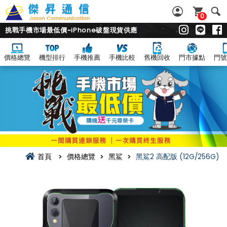
0
挑戰手機市場最低價~iPhone破盤現貨供應
價格總覽
機型排行
手機推薦
手機比較
舊機回收
門市據點
門號
首頁
價格總覽
黑鯊
黑鯊2 高配版 (12G/256G)