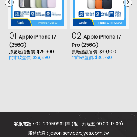
第一前相機光圈
f2.2
通訊與網路系統
1700(B4), 1800(B3), 2100(B1),
01
02
4G FDD LTE頻率
2600(B7), 700(B28), 800(B20),
Apple iPhone 17
Apple iPhone 17
850(B5), 900(B8)
(256G)
Pro (256G)
(
原廠建議售價: $29,900
原廠建議售價: $39,900
原
1900(B39), 2100(B34),
門市破盤價: $28,490
門市破盤價: $36,790
門
4G TDD LTE頻率
2300(B40), 2500(B41),
2600(B38)
CDMA2000, HSDPA, HSUPA, TD-
3G 頻率
SCDMA, WCDMA
GSM 1800, GSM 1900, GSM 850,
2G頻率
GSM 900
SIM卡類型
nano-SIM
客服電話：
02-29959861 轉1 (週一到週五 09:00-17:00)
SIM卡槽數
jason.service@jyes.com.tw
2