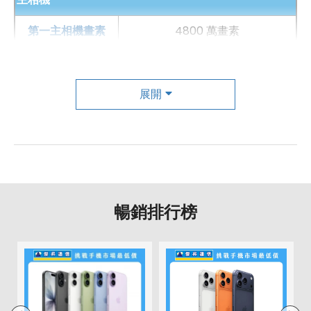
（403
ppi
）
第一主相機畫素
4800 萬畫素
◎ 內建
Qualcomm
Snapdragon 855, 2.84
GHz
八核心
處理器
第一主相機鏡頭種類
廣角鏡頭
◎ 內建 12
GB
RAM
/ 256
GB
ROM
第一主相機光圈
f1.75
展開
◎ 4,800 萬
畫素
+ 1,200 萬
畫素
主相機、 2,000 萬
畫素
前
鏡頭
自動對焦
有
◎ 3CA、
Wi-Fi
802.11 a/b/g/n/ac（2.4
GHz
& 5
GHz
）
第二主相機畫素
1200 萬畫素
MU-MIMO、
藍牙 5.0
第二主相機鏡頭種類
望遠鏡頭
◎ 光感螢幕
指紋辨
識、人臉解鎖
暢銷排行榜
◎ 採用
USB Type-C
規格，支援
QC 4.0 快充
第二主相機光圈
f2.2
*規格以原廠官網說明為準
前相機
以上原文出處：
SOGI 手機王
第一前相機畫素
2000 萬畫素