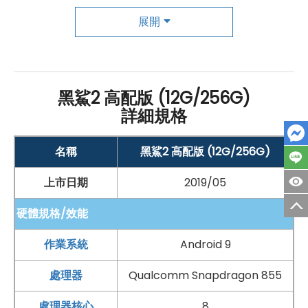
戲時的手部遮擋，打造對稱臨場聲效；AI 降噪則可起到抑
展開
制吼叫聲的作用；加上遊戲 AI 震感功能，智慧識別遊戲場
景並給予不同的震動回饋，實現視效、音效及震感的完美
結合，使玩家享受沉浸式的遊戲體驗。此外，採用 Fast
黑鯊2 高配版 (12G/256G)
Finger 技術，通過定制觸控晶片、定制演算法、達到
詳細規格
240
Hz
螢幕觸控採樣率，讓觸控回應速度大幅提升；支援
Magic Press，實現螢幕壓感操作，使兩指操作取代四指
名稱
黑鯊2 高配版 (12G/256G)
聯動，讓手機左右兩區可調整面積的壓感區域並同時作
上市日期
2019/05
業，且具備獨立映射，能將壓感操作對應到遊戲中的任何
硬體規格/效能
功能鍵，為遊戲操作體驗帶來極大的優化。
作業系統
Android 9
4,800 萬畫素 AI 雙鏡頭
處理器
Qualcomm Snapdragon 855
BlackShark
遊戲手機 2 高配版後置 4,800 萬
畫素
鏡頭
處理器核心
8