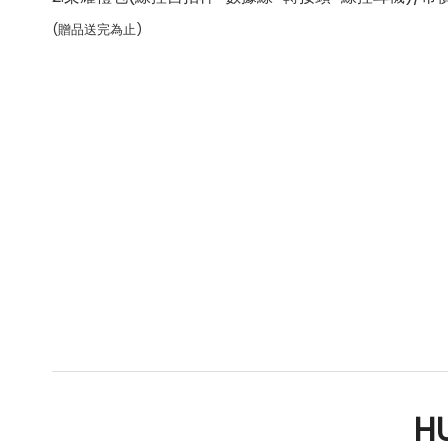
(贈品送完為止)
HU