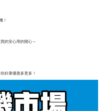
機！
您買的安心用的開心～
讓你好康優惠多更多！