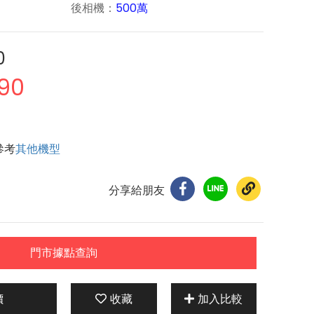
後相機：
500萬
0
90
參考
其他機型
分享給朋友
門市據點查詢
價
收藏
加入比較