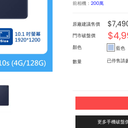
前相機：
200萬
$7,49
原廠建議售價
$4,9
門市破盤價
藍色
已停售請
更多手機破盤