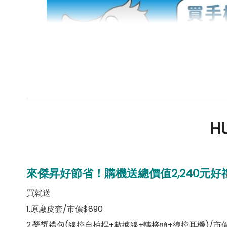
HU
來傑昇好節省！購機送總價值
2,240
元好
買就送
1.原廠皮套/市價$890
2.榮耀禮包(線控自拍桿+數據線+轉接頭+線控耳機)/市價$