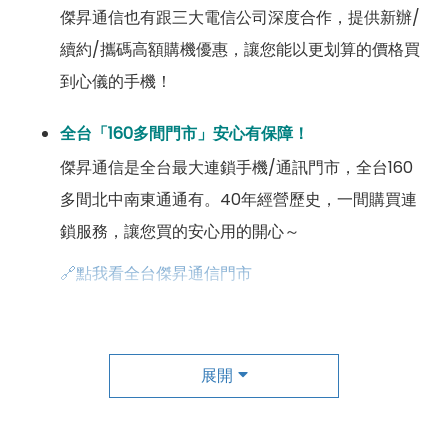
傑昇通信也有跟三大電信公司深度合作，提供新辦/
續約/攜碼高額購機優惠，讓您能以更划算的價格買
到心儀的手機！
全台「160多間門市」安心有保障！
傑昇通信是全台最大連鎖手機/通訊門市，全台160
多間北中南東通通有。40年經營歷史，一間購買連
鎖服務，讓您買的安心用的開心～
🔗點我看全台傑昇通信門市
成為「尊榮會員優惠」好康超級多！
傑昇尊榮會員除了可以「消費集點兌換商品」，每半
展開
年還有「200元配件購物金」，每年再送「VIP生日
好禮」，讓你好康優惠多更多！