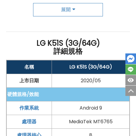
式，支援最多 30 連拍並可製作成 GIF 檔，提供 YouTube
展開
Live、
Google
Lens 功能。
LG
K51S 前置 1,300 萬
畫素
鏡
頭、F2.0
光圈
，具備人臉解鎖功能。
LG K51S (3G/64G)
LG K51S 規格特色介紹
詳細規格
◎ 4G 與
雙卡雙待
名稱
LG K51S (3G/64G)
◎
Android 9.0
作業系統
◎
6.55 吋
1,600 x 720pixels
解析度
觸控螢幕
上市日期
2020/05
◎
聯發科
MT6765, 2.3
GHz
八核心
處理器
硬體規格/效能
◎ 3
GB
RAM
/ 64
GB
ROM
◎ 前置 1,300 萬
畫素
鏡頭
作業系統
Android 9
◎ 後置 3,200 萬
畫素
+ 500 萬
畫素
+ 200 萬
畫素
+ 200
處理器
MediaTek MT6765
萬
畫素
主相機
處理器核心
8