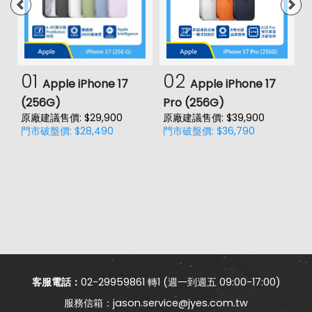
第三主相機鏡頭種類
景深鏡頭
第三主相機光圈
f2.4
第四主相機畫素
200 萬畫素
01
02
Apple iPhone 17
Apple iPhone 17
第四主相機鏡頭種類
微距鏡頭
(256G)
Pro (256G)
(
原廠建議售價: $29,900
原廠建議售價: $39,900
原
第四主相機光圈
f2.4
門市破盤價: $28,490
門市破盤價: $36,790
門
前相機
第一前相機畫素
1300 萬畫素
第一前相機光圈
f2.0
通訊與網路系統
客服電話：
02-29959861 轉1 (週一到週五 09:00-17:00)
1800(B3), 2100(B1), 2600(B7),
4G FDD LTE頻率
700(B28), 800(B20), 850(B5),
jason.service@jyes.com.tw
900(B8)