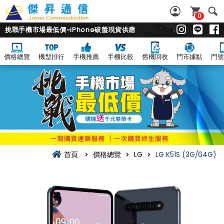
0
挑戰手機市場最低價~iPhone破盤現貨供應
價格總覽
機型排行
手機推薦
手機比較
舊機回收
門市據點
門號
首頁
價格總覽
LG
LG K51S (3G/64G)