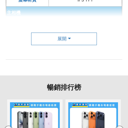
主相機
第一主相機畫素
3200 萬畫素
第一主相機鏡頭種類
標準鏡頭
展開
第一主相機光圈
f1.8
自動對焦
有
手機哪裡買價格最便宜划算有保障?
第二主相機畫素
500 萬畫素
如果想要買到價格最便宜划算又有保障的手機當然要到
傑
暢銷排行榜
第二主相機鏡頭種類
超廣角鏡頭
昇通信
！傑昇通信是全台最大且經營30多年通信連鎖，挑
戰手機市場最低價，保證原廠公司貨，還送千元尊榮卡及
第二主相機光圈
f2.2
好禮抽獎卷
，
續約/攜碼
再享高額折扣！此外在台灣有超過
第三主相機畫素
200 萬畫素
百間門市
，一間購買連鎖服務，一次購買終生服務，售後
免擔心購買有保障，買手機來傑昇好節省！