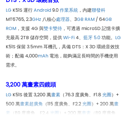
LG
K51S 運行
Android
9.0
作業系統
，內建
聯發科
MT6765, 2.3
GHz
八核心
處理器
、3
GB
RAM
/ 64
GB
ROM
，支援 4G 與
雙卡雙待
，可透過 microSD 記憶卡擴
充最高 2TB 儲存空間，提供
Wi-Fi
4、
藍牙 5.0
功能。
LG
K51S 保留 3.5mm 耳機孔，具備 DTS：X 3D 環繞音效技
術；配備 4,000
mAh
電池，能夠滿足長時間的手機使用
需求。
3,200 萬畫素四鏡頭
LG
K51S 後置 3,200 萬
畫素
（76.3 度廣角、F1.8
光圈
）+
500 萬
畫素
超廣角
（115 度廣角、F2.2
光圈
）+ 200 萬
畫
素
（89 度廣角、F2.4
光圈
）+ 200 萬
畫素
（89 度廣角、
F2.4
光圈
）四鏡頭主相機，內建 AI 相機、
微距
、肖像模