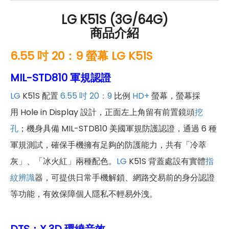
LG K51S (3G/64G)
商品介紹
6.55 吋 20：9 螢幕 LG K51S
MIL-STD810 軍規認證
LG
K51S 配置
6.55 吋
20：9
比例
HD+
螢幕，螢幕採
用 Hole in Display 設計，正面左上角留有前置鏡頭
挖
孔
；機身具備 MIL-STD810 美國軍規防護認證，通過 6 種
軍規測試，確保手機擁有足夠的防護能力，共有「冷萃
灰」、「冰火紅」兩種配色。
LG
K51S 背蓋處設有實體
指
紋辨識
器，可提供日常手機解鎖、網路交易前的身分認證
等功能，有效保障個人隱私不輕易外洩。
DTS：X 3D 環繞音效