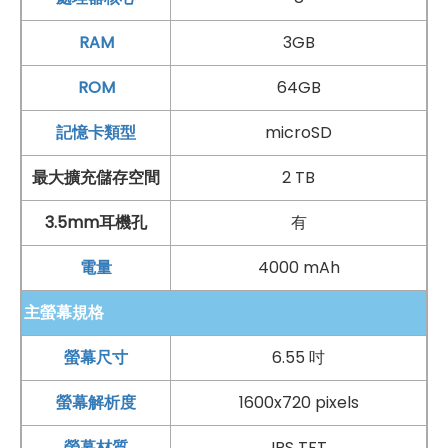
◎
Wi-Fi
802.11 b/g/n（2.4
GHz
）、
藍牙 5.0
◎ MIL-STD 810G 美國軍規認證、DTS：X 3D 環繞音效
RAM
3GB
◎
指紋辨識
ROM
64GB
◎ 採用
USB Type-C
規格
◎ 支援 microSD 記憶卡，最高可擴充至 2TB 儲存空間
記憶卡類型
microSD
*規格以原廠官網說明為準
最大擴充儲存空間
2 TB
3.5mm耳機孔
有
以上原文出處：
SOGI 手機王
電量
4000 mAh
主螢幕規格
螢幕尺寸
6.55 吋
螢幕解析度
1600x720 pixels
螢幕材質
IPS TFT