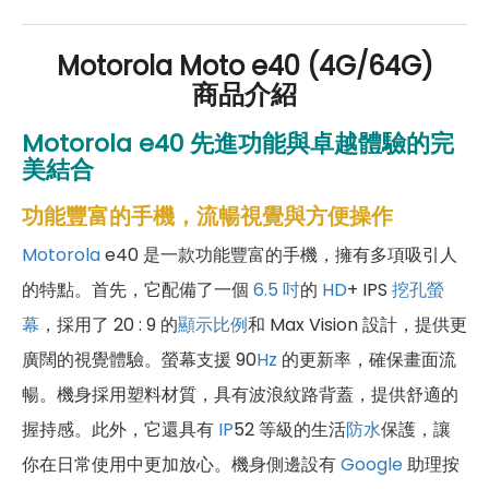
Motorola Moto e40 (4G/64G)
商品介紹
Motorola e40
先進功能與卓越體驗的完
美結合
功能豐富的手機，流暢視覺與方便操作
Motorola
e40 是一款功能豐富的手機，擁有多項吸引人
的特點。首先，它配備了一個
6.5 吋
的
HD
+ IPS
挖孔螢
幕
，採用了 20 : 9 的
顯示比例
和 Max Vision 設計，提供更
廣闊的視覺體驗。螢幕支援 90
Hz
的更新率，確保畫面流
暢。機身採用塑料材質，具有波浪紋路背蓋，提供舒適的
握持感。此外，它還具有
IP
52 等級的生活
防水
保護，讓
你在日常使用中更加放心。機身側邊設有
Google
助理按