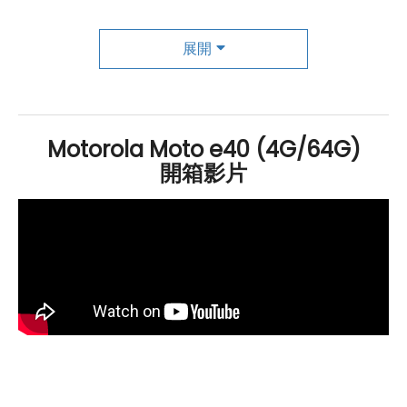
可快速截圖。
展開
優秀相機和持久電池，完美滿足你的拍攝需求
Motorola
e40 在拍攝方面，配備了一組後置三鏡頭主相
機系統。這包括一個 4800 萬
畫素
的主鏡頭、一個 200 萬
Motorola Moto e40 (4G/64G)
畫素
的
微距鏡頭
和一個 200 萬
開箱影片
畫素
的
景深鏡頭
。這些鏡頭
還搭載了 Quad Pixel 像素四合一技術，能夠提供 4 倍的
低光源靈敏度和夜間模式，讓你在低光環境下拍攝出清晰
美麗的照片。此外，前置相機則為 800 萬
畫素
，支援美顏
模式和
臉部辨識
功能，讓你在自拍時展現最好的一面。最
後內置了一個容量為 5000
mAh
的大電池，支援 10W 的
快速充電，能夠提供長達 40 小時的出色續航表現。這意
味著你可以長時間使用手機而不必擔心電池問題。
總結而言，
Motorola
e40 結合了先進的功能和設計，為