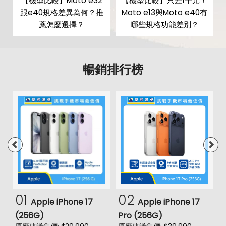
【機型比較】Moto e32
【機型比較】只差1千元！
跟e40規格差異為何？推
Moto e13與Moto e40有
按鍵指紋辨識
有
薦怎麼選擇？
哪些規格功能差別？
臉部辨識
有
機身設計
暢銷排行榜
尺寸
165.1 x 75.6 x 9.1 mm
重量
198 g
顏色
松木灰
01
02
Apple iPhone 17
Apple iPhone 17
(256G)
Pro (256G)
(