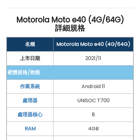
用戶提供出色的使用體驗。從其優質的螢幕、強大的性
能、多功能的相機系統到持久的電池續航，這款手機在多
Motorola Moto e40 (4G/64G)
詳細規格
個方面都具有出色的性能。無論是日常使用還是拍攝照
片，都能滿足你的需求。
名稱
Motorola Moto e40 (4G/64G)
上市日期
2021/11
Motorola e40 規格特色介紹
硬體規格/效能
雙卡功能：
4G + 4G
雙卡雙待
作業系統
Android 11
作業系統
：
處理器
UNISOC T700
Android
11
作業系統
處理器核心
8
螢幕：
RAM
4GB
6.5 吋
1,600 x 720pixels
解析度
IPS 螢幕