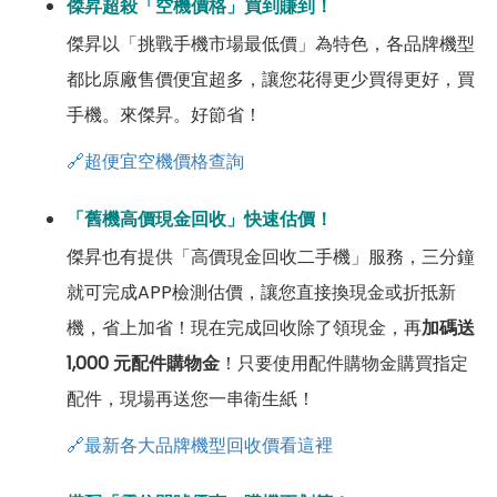
傑昇超殺「空機價格」買到賺到！
傑昇以「挑戰手機市場最低價」為特色，各品牌機型
都比原廠售價便宜超多，讓您花得更少買得更好，買
手機。來傑昇。好節省！
🔗超便宜空機價格查詢
「舊機高價現金回收」快速估價！
傑昇也有提供「高價現金回收二手機」服務，三分鐘
就可完成APP檢測估價，讓您直接換現金或折抵新
機，省上加省！現在完成回收除了領現金，再
加碼送
1,000 元配件購物金
！只要使用配件購物金購買指定
配件，現場再送您一串衛生紙！
🔗最新各大品牌機型回收價看這裡