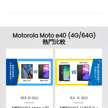
SIM卡槽數
2
SIM卡槽設計
4G+4G
SIM卡槽1最高支援
4G
Motorola Moto e40 (4G/64G)
熱門比較
SIM卡槽2最高支援
4G
連結功能
Wi-Fi
802.11g
藍牙
5.0
GPS
有
連接埠 (USB)
Type C
SEP 29 2022
JUL 31 2023
辨識功能