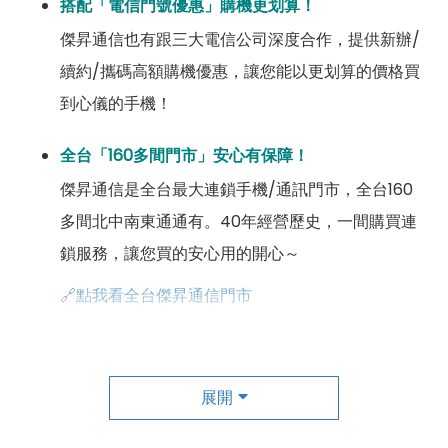
搭配「電信門號優惠」購機更划算！
傑昇通信也有跟三大電信公司深度合作，提供新辦/
續約/攜碼高額購機優惠，讓您能以更划算的價格買
到心儀的手機！
全台「160多間門市」安心有保障！
傑昇通信是全台最大連鎖手機/通訊門市，全台160
多間北中南東通通有。40年經營歷史，一間購買連
鎖服務，讓您買的安心用的開心～
🔗點我看全台傑昇通信門市
成為「尊榮會員優惠」好康超級多！
傑昇尊榮會員除了可以「消費集點兌換商品」，每半
展開
年還有「200元配件購物金」，每年再送「VIP生日
好禮」，讓你好康優惠多更多！