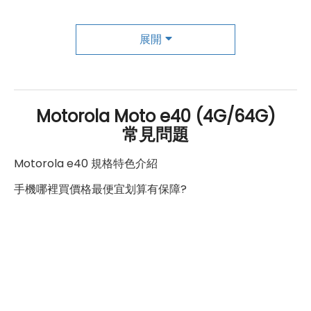
螢幕更新率
90 Hz
後置
指紋辨識
、
臉部解鎖
主相機
展開
電池與充電：
5,000
mAh
，支援 10W 充電
第一主相機畫素
4800 萬畫素
USB Type-C
規格
第一主相機鏡頭種類
標準鏡頭
Motorola Moto e40 (4G/64G)
常見問題
第一主相機光圈
f1.79
*規格以原廠官網說明為準
Motorola e40 規格特色介紹
錄影功能
1080p（30fps）
手機哪裡買價格最便宜划算有保障?
自動對焦
有
第二主相機畫素
200 萬畫素
第二主相機鏡頭種類
景深鏡頭
第二主相機光圈
f2.4