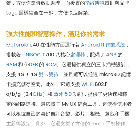
鍵，方便你隨時啟動助理。而後置的
指紋辨識
器則與品牌
Logo 圖樣結合在一起，方便快速解鎖。
強大性能和智慧操作，滿足你的需求
Motorola
e40 在性能方面運行著
Android
11
作業系統
，
搭載著
UNISOC
T700 八核心
處理器
，配備了 4
GB
的
RAM
和 64
GB
的
ROM
。它還提供獨立的三卡插槽設計，
支援 4G + 4G
雙卡雙待
，並且還可以通過 microSD 記憶
卡擴充儲存空間。此外，它還支援
Wi-Fi
802.11
a/b/g（2.4
GHz
）和
藍牙 5.0
功能，提供了更快速和穩
定的網路連接。還搭載了 My UX 綜合工具，這使得使用者
可以根據自己的喜好自訂音樂、影片、相機、遊戲和手機
主題等設定。此外，它還支援了方便的 moto 手勢操作，
例如向下輕甩手機兩次即可啟動手電筒，三指觸碰螢幕即