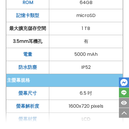
90
Hz
螢幕更新率
ROM
64GB
處理器
與儲存：
記憶卡類型
microSD
UNISOC
T700 八核心
處理器
最大擴充儲存空間
1 TB
4
GB
RAM
/ 64
GB
ROM
支援 microSD 記憶卡擴充儲存空間
3.5mm耳機孔
有
防塵防水
：
電量
5000 mAh
IP
52
防塵防水
防水防塵
IP52
相機：
主螢幕規格
前置 800 萬
畫素
相機
後置 4,800 萬
畫素
+ 200 萬
畫素
+ 200 萬
畫素
相機
螢幕尺寸
6.5 吋
無線連接：
螢幕解析度
1600x720 pixels
Wi-Fi
802.11 a/b/g（2.4
GHz
）、
藍牙 5.0
螢幕材質
LCD
解鎖方式：