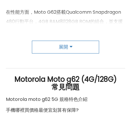
SIM卡槽數
2
在性能方面，Moto G62搭載Qualcomm Snapdragon
480行動平台，4GB RAM和128GB ROM的組合，並支援
SIM卡槽1最高支援
5G
microSD記憶卡擴充，最高可擴充至1TB儲存空間。它支
SIM卡槽2最高支援
5G
援5G網路和雙卡雙待功能，同時具備Wi-Fi 5、藍牙5.1和
展開
NFC功能，享受快速的網路連接和便捷的數據傳輸。此
連結功能
外，手機內建ThinkShield for Mobile安全系統，提供安
Wi-Fi
802.11 ac
全防護和隱私保護。
藍牙
5.1
Motorola Moto g62 (4G/128G)
常見問題
Moto G62擁有強大的電池續航能力，內置5000mAh電
GPS
有
池，並支援10W充電，確保能長時間使用手機而不必擔心
Motorola moto g62 5G 規格特色介紹
NFC
有
電量問題。
手機哪裡買價格最便宜划算有保障?
連接埠 (USB)
Type-C
總之，Motorola Moto G62以其強大的性能、優質的視
辨識功能