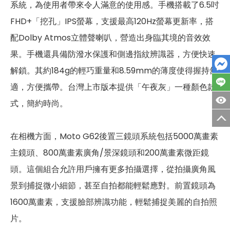
系統，為使用者帶來令人滿意的使用感。手機搭載了6.5吋
第三主相機畫素
200 萬畫素
FHD+「挖孔」IPS螢幕，支援最高120Hz螢幕更新率，搭
第三主相機鏡頭種類
微距鏡頭
配Dolby Atmos立體聲喇叭，營造出身臨其境的音效效
第三主相機光圈
f2.4
果。手機還具備防潑水保護和側邊指紋辨識器，方便快速
解鎖。其約184g的輕巧重量和8.59mm的薄度使得握持舒
前相機
適，方便攜帶。台灣上市版本提供「午夜灰」一種顏色款
第一前相機畫素
1600 萬畫素
式，簡約時尚。
第一前相機光圈
f2.2
在相機方面，Moto G62後置三鏡頭系統包括5000萬畫素
通訊與網路系統
主鏡頭、800萬畫素廣角/景深鏡頭和200萬畫素微距鏡
3G 頻率
HSDPA, HSUPA, WCDMA
頭。這個組合允許用戶擁有更多拍攝選擇，從拍攝廣角風
景到捕捉微小細節，甚至自拍都能輕鬆應對。前置鏡頭為
GSM 1800, GSM 1900, GSM 850,
2G頻率
GSM 900
1600萬畫素，支援臉部辨識功能，輕鬆捕捉美麗的自拍照
片。
SIM卡類型
nano-SIM