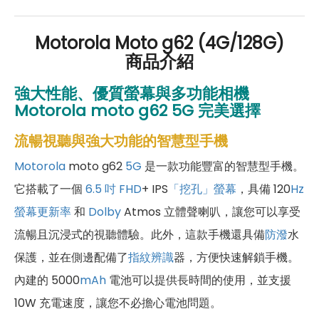
Motorola Moto g62 (4G/128G)
商品介紹
強大性能、優質螢幕與多功能相機
Motorola moto g62 5G
完美選擇
流暢視聽與強大功能的智慧型手機
Motorola
moto g62
5G
是一款功能豐富的智慧型手機。
它搭載了一個
6.5 吋
FHD
+ IPS
「挖孔」螢幕
，具備 120
Hz
螢幕更新率
和
Dolby
Atmos 立體聲喇叭，讓您可以享受
流暢且沉浸式的視聽體驗。此外，這款手機還具備
防潑
水
保護，並在側邊配備了
指紋辨識
器，方便快速解鎖手機。
內建的 5000
mAh
電池可以提供長時間的使用，並支援
10W 充電速度，讓您不必擔心電池問題。