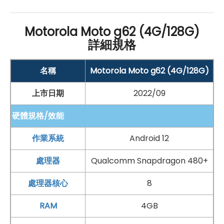
5G
與
雙卡雙待
Wi-Fi
5、
藍牙
5.1、
NFC
Motorola Moto g62 (4G/128G)
詳細規格
螢幕：
6.5 吋
2,400 x 1,080pixels
解析度
IPS 螢幕
名稱
Motorola Moto g62 (4G/128G)
120
Hz
螢幕更新率
上市日期
2022/09
處理器
與儲存：
硬體規格/效能
Qualcomm
Snapdragon 480 八核心
處理器
4
GB
RAM
/ 128
GB
ROM
作業系統
Android 12
支援 microSD 記憶卡擴充，最高可擴充至 1TB 儲存
處理器
Qualcomm Snapdragon 480+
空間
處理器核心
8
防護與解鎖：
防潑
水保護
RAM
4GB
側邊指紋辨識
器、
臉部解鎖
功能