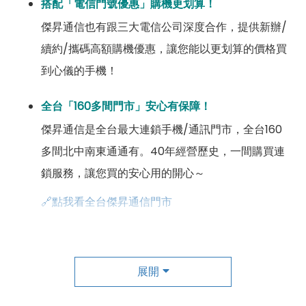
搭配「電信門號優惠」購機更划算！
傑昇通信也有跟三大電信公司深度合作，提供新辦/
續約/攜碼高額購機優惠，讓您能以更划算的價格買
到心儀的手機！
全台「160多間門市」安心有保障！
傑昇通信是全台最大連鎖手機/通訊門市，全台160
多間北中南東通通有。40年經營歷史，一間購買連
鎖服務，讓您買的安心用的開心～
🔗點我看全台傑昇通信門市
成為「尊榮會員優惠」好康超級多！
傑昇尊榮會員除了可以「消費集點兌換商品」，每半
展開
年還有「200元配件購物金」，每年再送「VIP生日
好禮」，讓你好康優惠多更多！