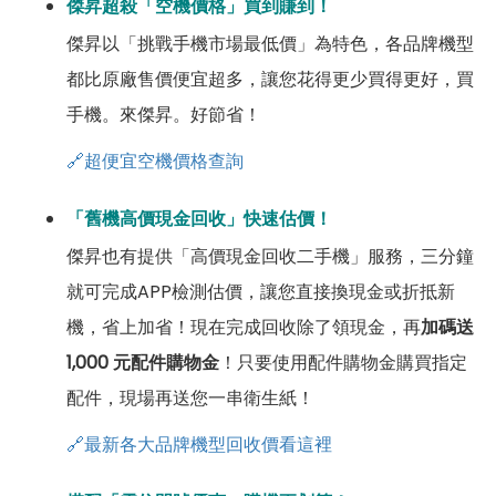
傑昇超殺「空機價格」買到賺到！
傑昇以「挑戰手機市場最低價」為特色，各品牌機型
都比原廠售價便宜超多，讓您花得更少買得更好，買
手機。來傑昇。好節省！
🔗超便宜空機價格查詢
「舊機高價現金回收」快速估價！
傑昇也有提供「高價現金回收二手機」服務，三分鐘
就可完成APP檢測估價，讓您直接換現金或折抵新
機，省上加省！現在完成回收除了領現金，再
加碼送
1,000 元配件購物金
！只要使用配件購物金購買指定
配件，現場再送您一串衛生紙！
🔗最新各大品牌機型回收價看這裡