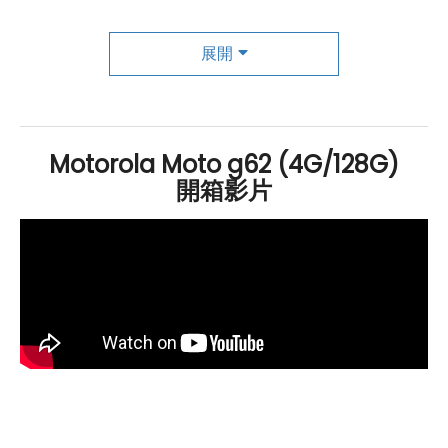
個 200 萬
畫素
的
微距鏡頭
，讓您近距離拍攝細小的物體。
展開
前置鏡頭則擁有 1600 萬
畫素
，支援
臉部辨識
功能，讓您
輕鬆拍攝出美麗的自拍照片。
最後值得一提的是，
Motorola
moto g62
5G
還內建了
ThinkShield for Mobile 安全系統，保護您的隱私和使用
Motorola Moto g62 (4G/128G)
安全性。總的來說，這款手機結合了強大的性能、優質的
開箱影片
螢幕、多功能的相機系統和安全性保護，是一款值得考慮
的選擇。
Motorola moto g62 5G 規格特色介紹
作業系統
：
Android
12
作業系統
連接與網路：