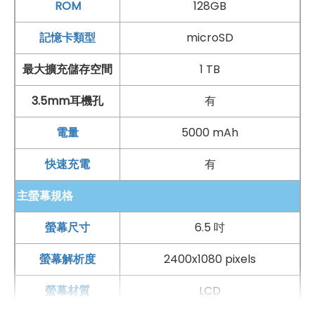
ROM
128GB
相機：
記憶卡類型
microSD
後置 5,000 萬
畫素
+ 800 萬
畫素
+ 200 萬
畫素
鏡頭
前置 1,600 萬
畫素
鏡頭
最大擴充儲存空間
1 TB
電池與充電：
3.5mm耳機孔
有
5,000
mAh
電池容量
電量
5000 mAh
支援
USB Type-C
、10W 充電
快速充電
有
主螢幕規格
*規格以原廠官網說明為準
螢幕尺寸
6.5 吋
螢幕解析度
2400x1080 pixels
螢幕材質
LCD