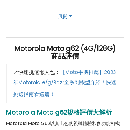
螢幕更新率
120 Hz
主相機
展開
手機哪裡買價格最便宜划算有保障?
第一主相機畫素
5000 萬畫素
如果想要買到價格最便宜划算又有保障的手機當然要到
傑
昇通信
！傑昇通信是全台最大且經營30多年通信連鎖，挑
第一主相機鏡頭種類
標準鏡頭
Motorola Moto g62 (4G/128G)
戰手機市場最低價，保證原廠公司貨，還送千元尊榮卡及
商品評價
第一主相機光圈
f1.8
好禮抽獎卷
，
續約/攜碼
再享高額折扣！此外在台灣有超過
百間門市
，一間購買連鎖服務，一次購買終生服務，售後
錄影功能
1080p（30fps）
📍快速挑選懶人包：
【Moto手機推薦】2023
免擔心購買有保障，買手機來傑昇好節省！
自動對焦
有
年Motorola e/g/Razr全系列機型介紹！快速
挑選指南看這篇！
第二主相機畫素
800 萬畫素
第二主相機鏡頭種類
景深鏡頭
Motorola Moto g62規格評價大解析
第二主相機光圈
f2.2
Motorola Moto G62以其出色的視聽體驗和多功能相機