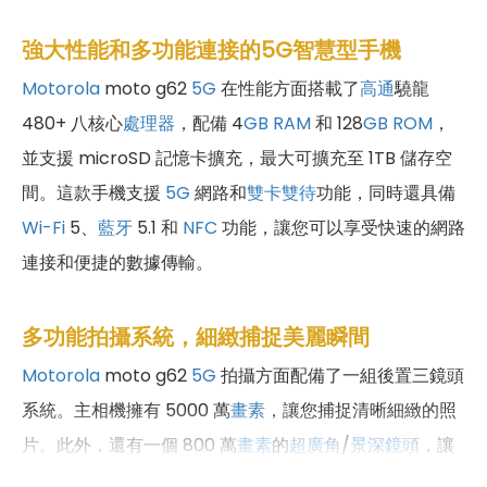
強大性能和多功能連接的5G智慧型手機
Motorola
moto g62
5G
在性能方面搭載了
高通
驍龍
480+ 八核心
處理器
，配備 4
GB
RAM
和 128
GB
ROM
，
並支援 microSD 記憶卡擴充，最大可擴充至 1TB 儲存空
間。這款手機支援
5G
網路和
雙卡雙待
功能，同時還具備
Wi-Fi
5、
藍牙
5.1 和
NFC
功能，讓您可以享受快速的網路
連接和便捷的數據傳輸。
多功能拍攝系統，細緻捕捉美麗瞬間
Motorola
moto g62
5G
拍攝方面配備了一組後置三鏡頭
系統。主相機擁有 5000 萬
畫素
，讓您捕捉清晰細緻的照
片。此外，還有一個 800 萬
畫素
的
超廣角
/
景深鏡頭
，讓
您可以擴大視野並創造出有趣的
景深
效果。另外，還有一