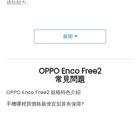
感知能力。
這款耳機的操作也非常方便。通過滑動觸控手勢，能夠輕
鬆掌控各種功能，並且雙擊遙控拍攝功能使在遠距攝影時
展開
更加自如。而續航方面，OPPO Enco Free2也不遑多
讓。單次使用長達6.5小時，搭配充電盒更可達30小時的
總播放時間，能夠持續享受音樂和娛樂。充電盒採用USB
OPPO Enco Free2
Type-C規格，充電速度也相當理想。
常見問題
OPPO Enco Free2 規格特色介紹
總之，OPPO Enco Free2耳機以其多樣化的功能和精心
設計，在音樂聆聽、通話和遠距攝影方面給予了優質的體
手機哪裡買價格最便宜划算有保障?
驗。無論是在什麼場景下，這款耳機都成為了使用者不可
或缺的伴侶。