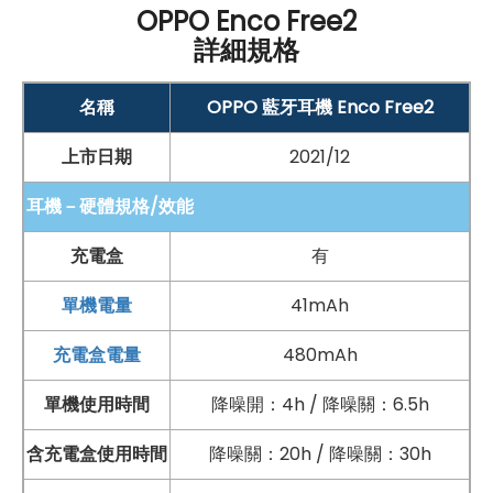
藍牙
5.2，有效距離達 10 公尺
OPPO Enco Free2
詳細規格
音質與揚聲器：
10mm 動態揚聲器
名稱
OPPO 藍牙耳機 Enco Free2
頻率響應範圍 20
Hz
~ 20k
Hz
上市日期
2021/12
防護與耐用性：
IP
54
防塵防水
耳機－硬體規格/效能
方便的連接與功能：
充電盒
有
開蓋即連功能（僅支援
OPPO
指定手機）
單機電量
41mAh
左右耳獨立運作、配戴偵測
充電盒電量
480mAh
降噪與通話功能：
個性化降噪、三麥克風通話降噪、通透模式
單機使用時間
降噪開：4h / 降噪關：6.5h
操作與控制：
含充電盒使用時間
降噪關：20h / 降噪關：30h
滑動觸控手勢