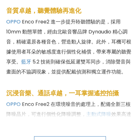
音質卓越，聽覺體驗再進化
OPPO
Enco Free2 進一步提升聆聽體驗的是，採用
10mm 動態單體，經由北歐音響品牌 Dynaudio 精心調
音，精確還原各種音色，營造動人旋律。此外，耳機可根
據使用者耳朵的敏感度進行個性化補償，帶來專屬的聽覺
享受。
藍牙
5.2 技術則確保低延遲雙耳同步，消除聲音與
畫面的不協調現象，並提供配戴偵測和獨立運作功能。
沉浸音樂、通話卓越，一耳掌握遙控拍攝
OPPO
Enco Free2 在環境噪音的處理上，配備全新三核
降噪晶片，可進行個性化降噪調整，
主動式降噪
效果高達
42dB，確保在嘈雜的場景中也能享受沉浸式的音樂體驗。
此外，耳機的通透模式讓您保持耳機戴著的同時，能隨時