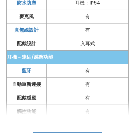
防水防塵
耳機：IP54
續航時間與充電：
麥克風
有
搭配充電盒享有 30 小時續航
充電盒採用
USB Type-C
規格
真無線設計
有
配戴設計
入耳式
耳機－連結/感應功能
＊規格以原廠官網說明為準
藍牙
有
自動重新連接
有
配戴感應
有
觸控功能
有
手勢操作
有
手機哪裡買價格最便宜划算有保障?