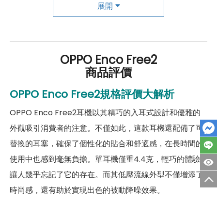
主動降噪
有
展開
如果想要買到價格最便宜划算又有保障的手機當然要到
傑
充電盒連接埠
USB Type-C
昇通信
！傑昇通信是全台最大且經營30多年通信連鎖，挑
戰手機市場最低價，保證原廠公司貨，還送千元尊榮卡及
耳機－機身設計
OPPO Enco Free2
好禮抽獎卷
，
續約/攜碼
再享高額折扣！此外在台灣有超過
商品評價
耳機尺寸
33.9 x 21.9 x 19.6 mm
百間門市
，一間購買連鎖服務，一次購買終生服務，售後
免擔心購買有保障，買手機來傑昇好節省！
OPPO Enco Free2規格評價大解析
耳機重量
4.4g
OPPO Enco Free2耳機以其精巧的入耳式設計和優雅的
充電盒尺寸
66.9 x 51.5 x 24.0 mm
外觀吸引消費者的注意。不僅如此，這款耳機還配備了可
顏色
星河白、極夜黑
替換的耳塞，確保了個性化的貼合和舒適感，在長時間的
使用中也感到毫無負擔。單耳機僅重4.4克，輕巧的體驗
讓人幾乎忘記了它的存在。而其低壓流線外型不僅增添了
時尚感，還有助於實現出色的被動降噪效果。