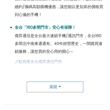
續約/攜碼高額購機優惠，讓您能以更划算的價格買
到心儀的手機！
全台「160多間門市」安心有保障！
傑昇通信是全台最大連鎖手機/通訊門市，全台160
多間北中南東通通有。40年經營歷史，一間購買連
鎖服務，讓您買的安心用的開心～
🔗點我看全台傑昇通信門市
成為「尊榮會員優惠」好康超級多！
傑昇尊榮會員除了可以「消費集點兌換商品」，每半
展開
年還有「200元配件購物金」，每年再送「VIP生日
好禮」，讓你好康優惠多更多！