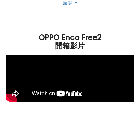
展開
感知周圍環境的動態，方便與人交談。最後，
OPPO
Enco Free2 的三麥克風通話降噪技術，搭配防風噪演算
法，提供卓越的通話品質。更令人驚喜的是，它具備遠端
遙控手機拍攝功能（需配合特定手機使用）。輕鬆的雙擊
OPPO Enco Free2
耳機，即可遙控拍攝 Vlog 或合照，滿足您的遠距攝影需
開箱影片
求。
總之，
OPPO
Enco Free2 是一款功能豐富且精心設計的
藍牙耳機，為您帶來優質的聆聽和通話體驗，同時滿足多
樣化的使用需求。
OPPO Enco Free2
規格特色介紹
藍牙
連接與相容性：
相容
Android
/
iOS
作業系統