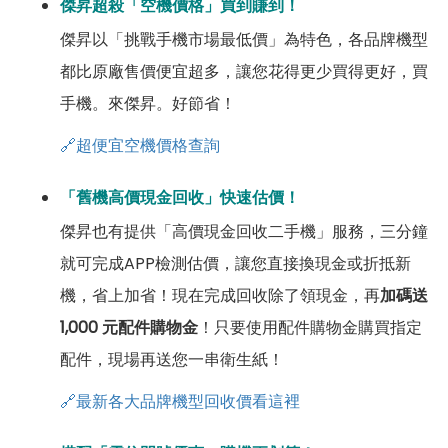
傑昇超殺「空機價格」買到賺到！
傑昇以「挑戰手機市場最低價」為特色，各品牌機型
都比原廠售價便宜超多，讓您花得更少買得更好，買
手機。來傑昇。好節省！
🔗超便宜空機價格查詢
「舊機高價現金回收」快速估價！
傑昇也有提供「高價現金回收二手機」服務，三分鐘
就可完成APP檢測估價，讓您直接換現金或折抵新
機，省上加省！現在完成回收除了領現金，再
加碼送
1,000 元配件購物金
！只要使用配件購物金購買指定
配件，現場再送您一串衛生紙！
🔗最新各大品牌機型回收價看這裡