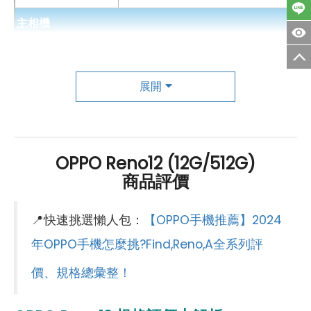
主相機
*規格以原廠官網說明為準
第一主相機畫素
5000萬畫素
第一主相機鏡頭種類
標準鏡頭
展開
第一主相機光圈
F1.8
錄影功能
4K（30fps）
OPPO Reno12 (12G/512G)
商品評價
自動對焦
有
手機哪裡買價格最便宜划算有保障?
光學防手震
有
📍快速挑選懶人包：
【OPPO手機推薦】2024
如果想要買到價格最便宜划算又有保障的手機當然要到
傑
第二主相機畫素
800萬畫素
年OPPO手機怎麼挑?Find,Reno,A全系列評
昇通信
！傑昇通信是全台最大且經營30多年通信連鎖，挑
價、規格總彙整！
第二主相機鏡頭種類
廣角鏡頭
戰手機市場最低價，保證原廠公司貨，還送千元尊榮卡及
第二主相機光圈
F2.2
好禮抽獎卷
，申辦
續約/攜碼
享高額優惠，持舊手機再享
高