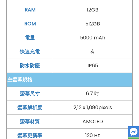
MediaTek
Dimensity 7300-Energy 處理器
RAM
12GB
12
GB
RAM
/ 512
GB
ROM
ROM
512GB
相機配置：
前置 3,200 萬
畫素
鏡頭
電量
5000 mAh
後置 5,000 萬
畫素
主鏡頭 + 800 萬
畫素
廣角鏡頭
+
快速充電
有
200 萬
畫素
微距鏡頭
防水防塵
IP65
無線通訊技術：
主螢幕規格
側邊按鍵
指紋辨識
、
臉部辨識
電池與充電技術：
螢幕尺寸
6.7 吋
5,000
mAh
電池
螢幕解析度
2,12 x 1,080pixels
USB Type-C
規格
螢幕材質
AMOLED
支援 80W
SuperVOOC
超級閃充
螢幕更新率
120 Hz