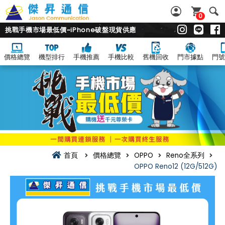
0
挑戰手機市場最低價~iPhone破盤現貨供應
價格總覽
機型排行
手機推薦
手機比較
舊機回收
門市據點
門號
首頁
價格總覽
OPPO
Reno全系列
OPPO Reno12 (12G/512G)