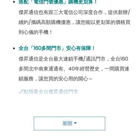
搭配「電信門號優惠」購機更划算！
傑昇通信也有跟三大電信公司深度合作，提供新辦/
續約/攜碼高額購機優惠，讓您能以更划算的價格買
到心儀的手機！
全台「160多間門市」安心有保障！
傑昇通信是全台最大連鎖手機/通訊門市，全台160
多間北中南東通通有。40年經營歷史，一間購買連
鎖服務，讓您買的安心用的開心～
🔗點我看全台傑昇通信門市
成為「尊榮會員優惠」好康超級多！
傑昇尊榮會員除了可以「消費集點兌換商品」，每半
展開
年還有「200元配件購物金」，每年再送「VIP生日
好禮」，讓你好康優惠多更多！