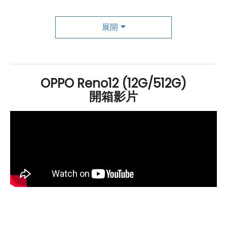
OPPO
Reno12
5G
採用未來流體設計，背面如液態金屬般
流動變化，呈現多角光澤，營造出獨特而時尚的視覺效
展開
果。這款手機延續了「視界之窗」主相機模組設計，質感
精緻，一體成型的背蓋設計，使整機重量約 177g，厚度僅
7.6mm，提供輕薄舒適的握持手感。此外，Reno12
5G
OPPO Reno12 (12G/512G)
還具備
側邊指紋解鎖
與
臉部辨識
功能，提升了使用的便利
開箱影片
性與安全性。在系統與硬體配置方面，Reno12
5G
運行最
新的
Android
14 作業系統，搭配 ColorOS 14.1 操作介
面，帶來流暢且直覺的使用體驗。該手機搭載
MediaTek
Dimensity 7300-Energy 處理器，性能強勁，能夠應對
各種日常應用需求。同時，內建 12
GB
RAM
和 512
GB
ROM
，大幅提升了多任務處理能力和存儲空間。這款手機
支援
5G
+
5G
雙卡雙待
，滿足用戶對高速網路的需求，並
且配備了
Wi-Fi 6
、
藍牙
5.4、
NFC
和紅外線遙控功能，