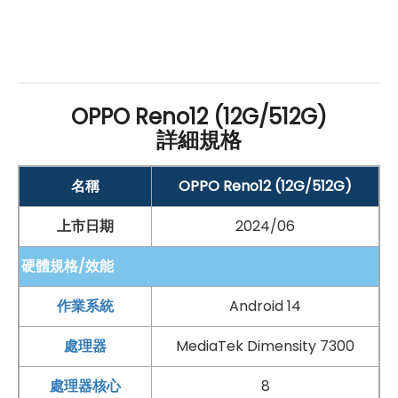
OPPO Reno12
規格特色介紹
連線功能：
OPPO Reno12 (12G/512G)
5G
+
5G
雙卡雙待
詳細規格
Wi-Fi 6
、
藍牙
5.4、
NFC
、紅外線遙控
名稱
OPPO Reno12 (12G/512G)
作業系統與操作介面：
Android
14
作業系統
上市日期
2024/06
ColorOS 14.1 操作介面
硬體規格/效能
螢幕規格：
作業系統
Android 14
6.7 吋
2,412 x 1,080pixels
解析度
AMOLED 螢幕
120
Hz
螢幕更新率
處理器
MediaTek Dimensity 7300
處理器與
記憶體
：
處理器核心
8