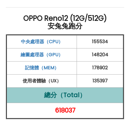
讓連接和控制變得更加方便。在續航方面，Reno12
5G
配
備 5,000
mAh
大容量電池，提供持久的電力支持。此外，
OPPO Reno12 (12G/512G)
支援 80W
SuperVOOC
超級閃充技術，只需短時間充
安兔兔跑分
電，即可迅速恢復電量，讓用戶無需擔心電量不足的問
中央處理器（CPU）
155534
題。綜合以上特點，
OPPO
Reno12
5G
在設計、美感、性
能和續航方面都表現出色，是一款值得考慮的高性能智慧
繪圖處理器（GPU）
148204
型手機，適合追求時尚外觀和強大功能的使用者。
記憶體（MEM）
178902
攝影大師的完美選擇
使用者體驗（UX）
135397
OPPO
Reno12
5G
配備強大的後置三鏡頭系統，包括
總分（Total）
5,000 萬
畫素
的主鏡頭，具備
OIS 光學
防手震功能，800
618037
萬
畫素
的
廣角鏡頭
，能夠捕捉遠處的細節，200 萬
畫素
的
微距鏡頭
。能夠提供穩定的拍攝效果，適合多種拍攝場
景。 Reno12
5G
內建了一系列先進的 AI 影像修圖功能，