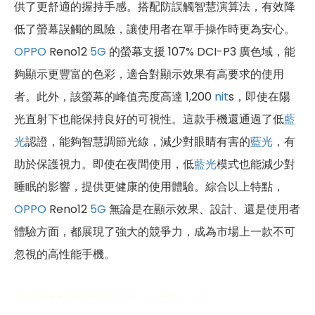
供了更舒適的握持手感。搭配防誤觸智慧演算法，有效降
低了螢幕誤觸的風險，讓使用者在單手操作時更為安心。
OPPO
Reno12
5G
的螢幕支援 107% DCI-P3 廣色域，能
夠顯示更豐富的色彩，適合對顯示效果有高要求的使用
者。此外，該螢幕的峰值亮度高達 1,200
nit
s，即使在陽
光直射下也能保持良好的可視性。這款手機還通過了低
藍
光
認證，能夠智慧調節光線，減少對眼睛有害的
藍光
，有
助於保護視力。即使在夜間使用，低
藍光
模式也能減少對
睡眠的影響，提供更健康的使用體驗。綜合以上特點，
OPPO
Reno12
5G
無論是在顯示效果、設計、還是使用者
體驗方面，都展現了強大的競爭力，成為市場上一款不可
忽視的高性能手機。
時尚設計與卓越性能的完美結合