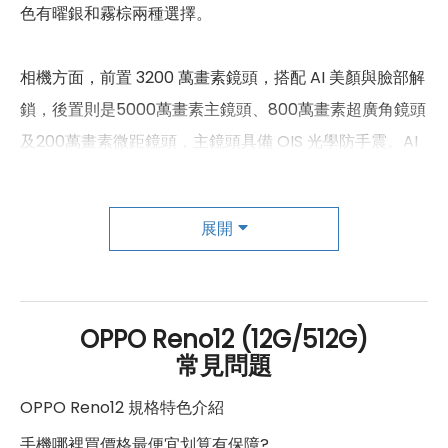
B1/ B2/ B3/ B4/ B5/ B7/ B8/ B12/
色有曜銀和霧棕兩種選擇。
4G FDD LTE頻率
B13/ B17/ B18/ B19/ B20/ B26/
B28/ B66
相機方面，前置 3200 萬畫素鏡頭，搭配 AI 美顏與臉部解
4G TDD LTE頻率
B38/ B39/ B40/ B41
鎖，後置則是5000萬畫素主鏡頭、800萬畫素超廣角鏡頭
及200萬畫素微距鏡頭，主鏡頭具備 OIS 光學防手震。AI
3G 頻率
B1/ B2 / B4 / B5 / B6/ B8/ B19
影像修圖功能如AI閉眼修復、AI 物件消除等，讓拍攝更加
2G頻率
850 / 900 / 1800 / 1900
簡單。前後相機皆支援4K錄影，捕捉更多動態與細節。
展開
SIM卡類型
nano-SIM
效能部分，OPPO Reno 12 搭載聯發科天璣 7300-
SIM卡槽數
2
Energy 處理器，4nm 製程，內建 12GB RAM 和 256GB
SIM卡槽設計
5G+5G
或 512GB ROM，最高可擴充至 1TB。支援 5G 雙卡雙待、
OPPO Reno12 (12G/512G)
常見問題
Wi-Fi 6、藍牙5.4、NFC 及紅外線遙控。5000mAh 電池
SIM卡槽1最高支援
5G
支援 80W SuperVOOC 超級閃充，充電至 100% 僅需 47
OPPO Reno12 規格特色介紹
SIM卡槽2最高支援
5G
分鐘，10 分鐘可觀看影片約 6.16 小時，最長續航時間達
手機哪裡買價格最便宜划算有保障?