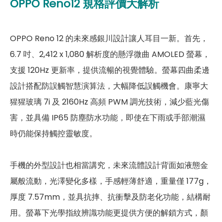
OPPO Reno12
規格評價大解析
價現金回收
！在台灣有超過
百間門市
，一間購買連鎖服
第三主相機畫素
200萬畫素
務，一次購買終生服務，售後免擔心購買有保障，買手機
OPPO Reno 12 的未來感銀川設計讓人耳目一新。首先，
第三主相機鏡頭種類
微距鏡頭
來傑昇好節省！
6.7 吋、2,412 x 1,080 解析度的懸浮微曲 AMOLED 螢幕，
第三主相機光圈
F2.4
支援 120Hz 更新率，提供流暢的視覺體驗。螢幕四曲柔邊
前相機
設計搭配防誤觸智慧演算法，大幅降低誤觸機會。康寧大
猩猩玻璃 7i 及 2160Hz 高頻 PWM 調光技術，減少藍光傷
第一前相機畫素
3200萬畫素
害，並具備 IP65 防塵防水功能，即使在下雨或手部潮濕
第一前相機光圈
F2.0
時仍能保持觸控靈敏度。
自動對焦
有
手機的外型設計也相當講究，未來流體設計背面如液態金
通訊與網路系統
屬般流動，光澤變化多樣，手感輕薄舒適，重量僅 177g，
N1/ N3/ N5/ N7/ N8/ N20 / N26/
厚度 7.57mm，並具抗摔、抗衝擊及防老化功能，結構耐
5G 頻率
N28/ N38/ N40/ N41 / N77/ N78
用。螢幕下光學指紋辨識功能更提供方便的解鎖方式，顏