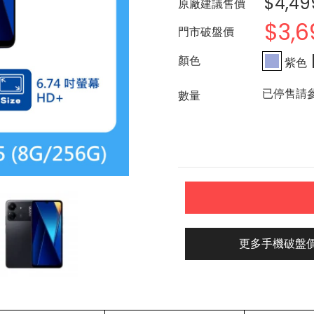
$4,49
原廠建議售價
$3,6
門市破盤價
紫色
已停售請
更多手機破盤