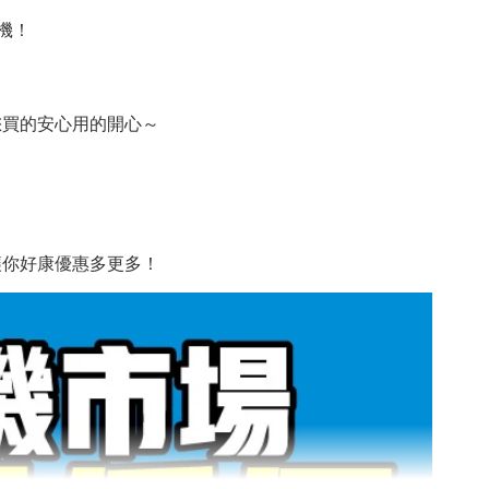
機！
您買的安心用的開心～
讓你好康優惠多更多！