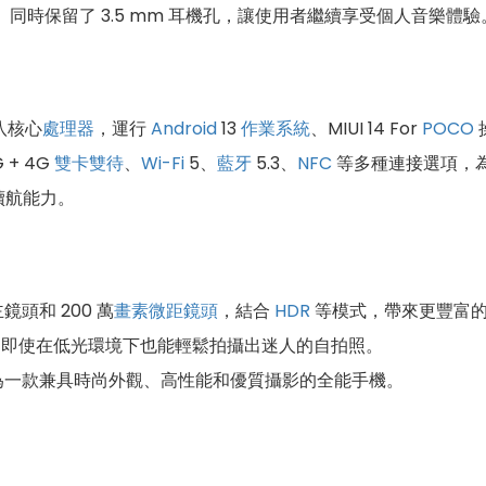
同時保留了 3.5 mm 耳機孔，讓使用者繼續享受個人音樂體驗
 八核心
處理器
，運行
Android
13
作業系統
、MIUI 14 For
POCO
 + 4G
雙卡雙待
、
Wi-Fi
5、
藍牙
5.3、
NFC
等多種連接選項，
續航能力。
鏡頭和 200 萬
畫素
微距鏡頭
，結合
HDR
等模式，帶來更豐富的
，即使在低光環境下也能輕鬆拍攝出迷人的自拍照。
為一款兼具時尚外觀、高性能和優質攝影的全能手機。