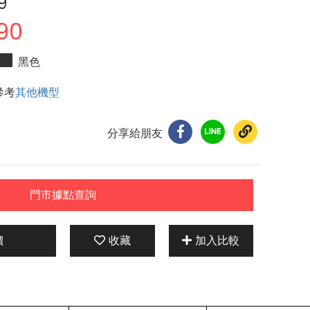
9
90
黑色
參考
其他機型
分享給朋友
門市據點查詢
價
收藏
加入比較