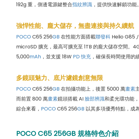
192g 重，側邊電源鍵整合
指紋辨識
，提供快速解鎖功能。
強悍性能、龐大儲存，無盡連接與持久續航
POCO
C65 256
GB
在性能方面搭載
聯發科
Helio G85
microSD 擴充，最高可擴充至 1TB 的龐大儲存空間。4G
5,000
mAh
，並支援 18W
PD 快充
，確保長時間使用的
多鏡頭魅力、底片濾鏡創意無限
POCO
C65 256
GB
在拍攝功能上，後置 5000 萬
畫素
主
而前置 800 萬
畫素
鏡頭搭載 AI
臉部辨識
和柔光環功能
綜合來看，
POCO
C65 256
GB
以其多項優秀特點，成
POCO C65
256
GB
規格特色介紹