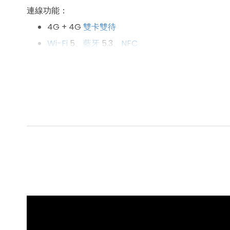
連線功能：
4G + 4G
雙卡雙待
Wi-Fi
5、
藍牙
5.3、
NFC
系統與操作介面：
Android
13
作業系統
、MIUI 14 操作介面（For
PO
螢幕與顯示：
6.74 吋
1,600 x 720pixels
解析度
螢幕
90
Hz
螢幕更新率
處理器
與
記憶體
：
聯發科
Helio G85 八核心
處理器
8
GB
RAM
/ 256
GB
ROM
相機系統：
前置 800 萬
畫素
鏡頭