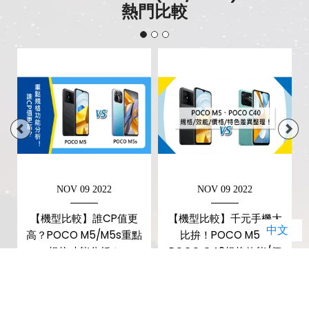
熱門比較
NOV 09 2022
NOV 09 2022
【機型比較】誰CP值更
【機型比較】千元手機大
中文
格
高？POCO M5/M5s重點
比拚！POCO M5和
規格功能分析！
POCO C40規格效能/價
格/特色差異整理！