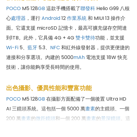
POCO
M5 128
GB
這款手機搭載了
聯發科
Helio G99 八核
心
處理器
，運行
Android
12
作業系統
和 MIUI 13 操作介
面。它還支援 microSD 記憶卡，最高可擴充儲存空間達
到1TB。此外，它具備 4G + 4G
雙卡雙待
功能，並支援
Wi-Fi
5、
藍牙
5.3、
NFC
和紅外線發射器，提供更便捷的
連接和分享選項。內建的 5000
mAh
電池支援 18W 快充
技術，讓你能夠享受長時間的使用。
出色攝影、優異性能和豐富功能
POCO
M5 128
GB
在攝影方面配備了一個後置 Ultra HD
AI 三鏡頭系統。這包括一個 5000 萬
畫素
的主鏡頭、一個
200 萬
畫素
的
微距鏡頭
和一個 200 萬
畫素
的
景深鏡頭
。這
個系統能夠提供最佳化的影像平衡，無論是在任何拍攝環