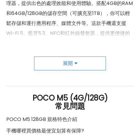
2300(B40), 2500(B41),
理器，提供出色的處理效能和使用體驗。搭配4GB的RAM
4G TDD LTE頻率
2600(B38)
和64GB/128GB的儲存空間（可擴充至1TB），你可以輕
3G 頻率
HSDPA, HSUPA, WCDMA
鬆存儲和運行應用程序、媒體文件等。這款手機還支援
Wi-Fi 5、藍牙5.3、NFC和紅外線發射器，提供更便捷的
GSM 1800, GSM 1900, GSM 850,
2G頻率
GSM 900
連接和分享選項。
SIM卡類型
nano-SIM
POCO M5配備了一個強大的5000mAh電池，並支援18W
展開
SIM卡槽數
2
的快速充電技術。這意味著可以長時間使用手機，而不必
擔心電池耗盡的問題。根據測試，連續追劇的時間可達
SIM卡槽設計
4G+4G
21.88小時。
POCO M5 (4G/128G)
SIM卡槽1最高支援
4G
常見問題
SIM卡槽2最高支援
4G
在攝影方面，POCO M5的後置相機系統是一個亮點。它
POCO M5 128GB 規格特色介紹
包括一個5000萬畫素的主鏡頭、一個200萬畫素的微距鏡
連結功能
手機哪裡買價格最便宜划算有保障?
頭和一個200萬畫素的景深鏡頭。這個系統提供最佳化的