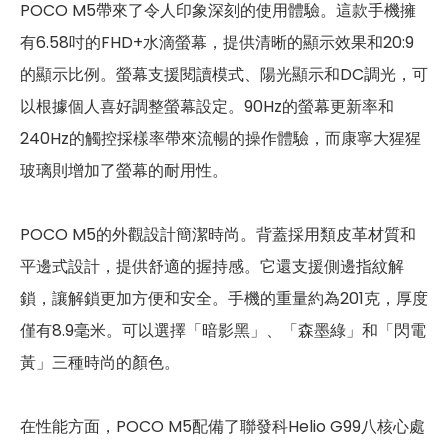
第二主相機光圈
f2.4
POCO M5帶來了令人印象深刻的使用體驗。這款手機擁
有6.58吋的FHD+水滴螢幕，提供清晰的顯示效果和20:9
第三主相機畫素
200 萬畫素
的顯示比例。螢幕支援閱讀模式、陽光顯示和DC調光，可
第三主相機鏡頭種類
微距鏡頭
以根據個人喜好調整螢幕設定。90Hz的螢幕更新率和
240Hz的觸控採樣率帶來流暢的操作體驗，而康寧大猩猩
第三主相機光圈
f2.4
玻璃則增加了螢幕的耐用性。
前相機
POCO M5的外觀設計簡潔時尚。背蓋採用類皮革材質和
第一前相機畫素
500 萬畫素
平邊式設計，提供舒適的握持感。它還支援側邊指紋解
第一前相機光圈
f2.2
鎖，讓解鎖更加方便和安全。手機的重量約為201克，厚度
通訊與網路系統
僅有8.9毫米。可以選擇「暗影黑」、「森墨綠」和「閃電
黃」三種時尚的顏色。
1700(B4), 1800(B3), 1900(B2),
4G FDD LTE頻率
2100(B1), 2600(B7), 700(B28),
800(B20), 850(B5), 900(B8)
在性能方面，POCO M5配備了聯發科Helio G99八核心處