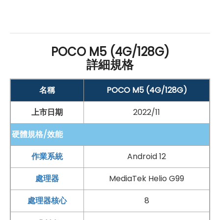
POCO M5 (4G/128G)
手機哪裡買價格最便宜划算有保障?
詳細規格
如果想要買到價格最便宜划算又有保障的手機當然要到
傑
昇通信
！傑昇通信是全台最大且經營30多年通信連鎖，挑
名稱
POCO M5 (4G/128G)
戰手機市場最低價，保證原廠公司貨，還送千元尊榮卡及
上市日期
2022/11
好禮抽獎卷
，
續約/攜碼
再享高額折扣！此外在台灣有超過
硬體規格/效能
百間門市
，一間購買連鎖服務，一次購買終生服務，售後
免擔心購買有保障，買手機來傑昇好節省！
作業系統
Android 12
處理器
MediaTek Helio G99
處理器核心
8