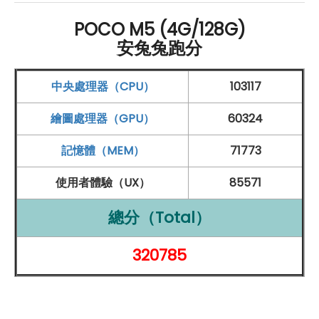
螢幕：
POCO M5 (4G/128G)
6.58 吋
2,408 x 1,080pixels
解析度
螢幕
安兔兔跑分
支援 90
Hz
螢幕更新率
處理器
與
記憶體
：
中央處理器（CPU）
103117
聯發科
Helio G99 八核心
處理器
繪圖處理器（GPU）
60324
4
GB
RAM
/ 128
GB
ROM
（LPDDR4X / UFS 2.2）
記憶體（MEM）
71773
支援 microSD 記憶卡，最高可擴充至 1TB 儲存空間
使用者體驗（UX）
85571
相機：
前置 500 萬
畫素
鏡頭
總分（Total）
後置 5,000 萬
畫素
鏡頭 + 200 萬
畫素
+ 200 萬
畫素
鏡頭
320785
連接與解鎖方式：
Wi-Fi
5、
藍牙
5.3、
NFC
、紅外線發射器