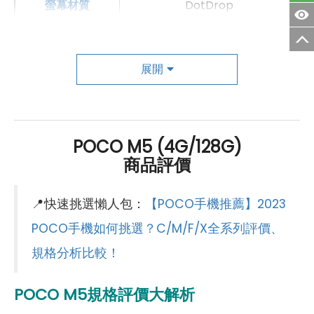
螢幕材質
DotDrop
螢幕更新率
90 Hz
主相機
展開
第一主相機畫素
5000 萬畫素
第一主相機鏡頭種類
標準鏡頭
POCO M5 (4G/128G)
商品評價
第一主相機光圈
f1.8
錄影功能
1080p（30fps）
📍快速挑選懶人包：
【POCO手機推薦】2023
自動對焦
有
POCO手機如何挑選？C/M/F/X全系列評價、
規格分析比較！
第二主相機畫素
200 萬畫素
第二主相機鏡頭種類
景深鏡頭
POCO M5規格評價大解析