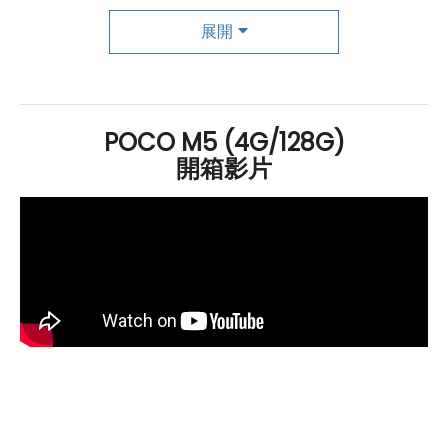
境下，都能拍攝出明亮而美麗的照片。此外，它還配備了
展開
一個 500 萬
畫素
的前置鏡頭，支援
臉部解鎖
功能，提供便
捷而安全的解鎖方式。總的來說，
POCO
M5 128
GB
是一
款功能豐富且性能出色的智慧型手機。它擁有優秀的螢
幕、強大的
處理器
、擴展性儲存空間和出色的攝影能力。
POCO M5 (4G/128G)
無論是日常使用還是拍攝照片，它都能提供出色的使用體
開箱影片
驗。
POCO M5 128GB 規格特色介紹
作業系統
：
Android
12
作業系統
、MIUI 13 For
POCO
操作介面
雙卡雙待
：
4G + 4G
雙卡雙待