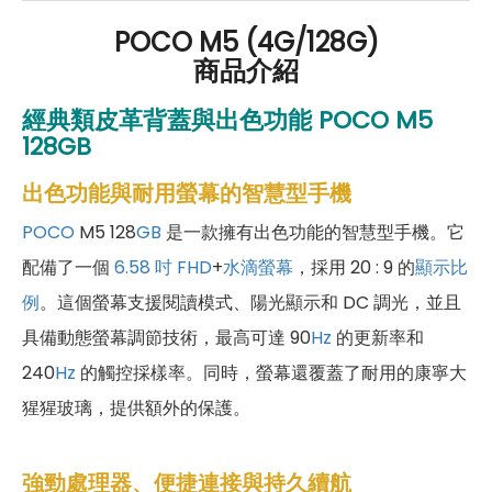
POCO M5 (4G/128G)
商品介紹
經典類皮革背蓋與出色功能
POCO M5
128
GB
出色功能與耐用螢幕的智慧型手機
POCO
M5 128
GB
是一款擁有出色功能的智慧型手機。它
配備了一個
6.58 吋
FHD
+
水滴螢幕
，採用 20 : 9 的
顯示比
例
。這個螢幕支援閱讀模式、陽光顯示和 DC 調光，並且
具備動態螢幕調節技術，最高可達 90
Hz
的更新率和
240
Hz
的觸控採樣率。同時，螢幕還覆蓋了耐用的康寧大
猩猩玻璃，提供額外的保護。
強勁處理器、便捷連接與持久續航