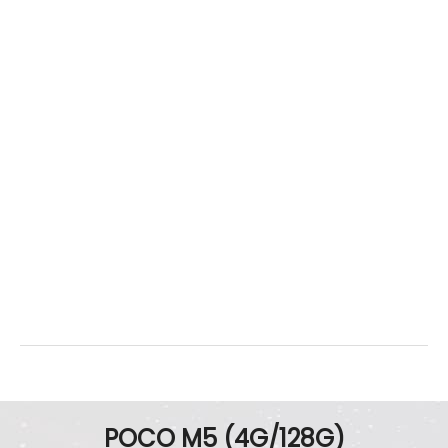
顏色
暗影黑、森墨綠、 閃電黃
POCO M5 (4G/128G)