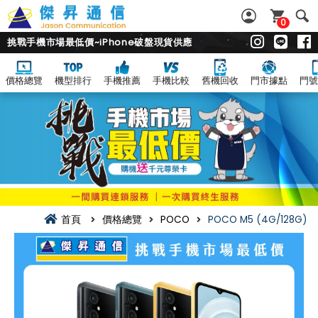
0
挑戰手機市場最低價~iPhone破盤現貨供應
價格總覽
機型排行
手機推薦
手機比較
舊機回收
門市據點
門號
首頁
價格總覽
POCO
POCO M5 (4G/128G)