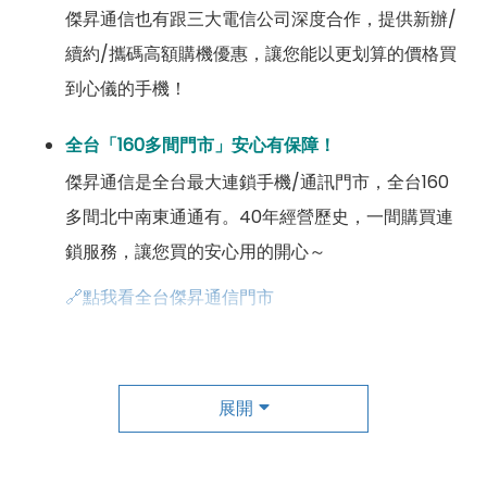
傑昇通信也有跟三大電信公司深度合作，提供新辦/
續約/攜碼高額購機優惠，讓您能以更划算的價格買
到心儀的手機！
全台「160多間門市」安心有保障！
傑昇通信是全台最大連鎖手機/通訊門市，全台160
多間北中南東通通有。40年經營歷史，一間購買連
鎖服務，讓您買的安心用的開心～
🔗點我看全台傑昇通信門市
成為「尊榮會員優惠」好康超級多！
傑昇尊榮會員除了可以「消費集點兌換商品」，每半
展開
年還有「200元配件購物金」，每年再送「VIP生日
好禮」，讓你好康優惠多更多！