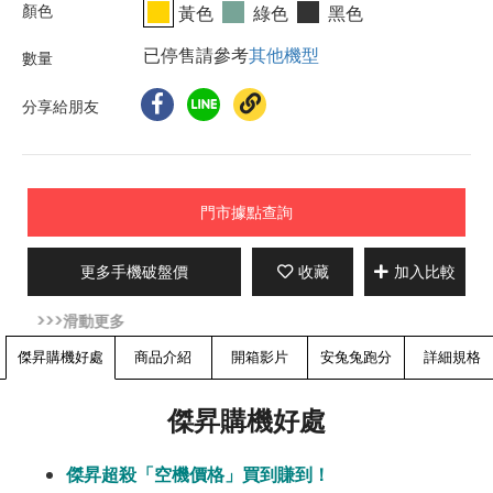
黃色
綠色
黑色
已停售請參考
其他機型
分享給朋友
門市據點查詢
更多手機破盤價
收藏
加入比較
傑昇購機好處
商品介紹
開箱影片
安兔兔跑分
詳細規格
傑昇購機好處
傑昇超殺「空機價格」買到賺到！