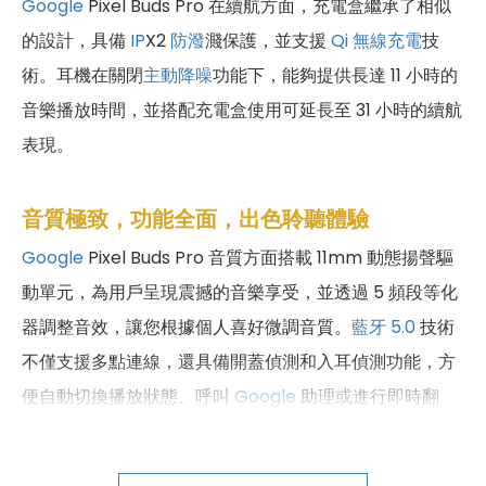
Google
Pixel Buds Pro 在續航方面，充電盒繼承了相似
的設計，具備
IP
X2
防潑
濺保護，並支援
Qi 無線充電
技
術。耳機在關閉
主動降噪
功能下，能夠提供長達 11 小時的
音樂播放時間，並搭配充電盒使用可延長至 31 小時的續航
表現。
音質極致，功能全面，出色聆聽體驗
Google
Pixel Buds Pro 音質方面搭載 11mm 動態揚聲驅
動單元，為用戶呈現震撼的音樂享受，並透過 5 頻段等化
器調整音效，讓您根據個人喜好微調音質。
藍牙 5.0
技術
不僅支援多點連線，還具備開蓋偵測和入耳偵測功能，方
便自動切換播放狀態、呼叫
Google
助理或進行即時翻
譯。耳機的 3 麥克風降噪技術，搭載了波束成形技術和
Silent Seal
主動降噪
，透過獨特的處理器和演算法，成功