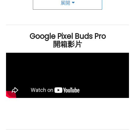
展開
隔絕外界嘈雜聲音，提供身臨其境的音樂體驗。此外，可
切換環境音模式，增強使用的安全性與便利性，並透過語
音加速計和防風網罩提供清晰的通話品質。
總括而言，
Google
Pixel Buds Pro 結合了精湛的技術，
Google Pixel Buds Pro
為用戶帶來全面的音樂、通話。無論是沉浸式的音質，還
開箱影片
是強大的降噪功能，這款耳機都將成為您日常生活不可或
缺的音響伴侶。
Google Pixel Buds Pro
規格特色介紹
相容性與連接性：
相容
Android
與
iOS
裝置
藍牙 5.0
技術支援
音質與音效：