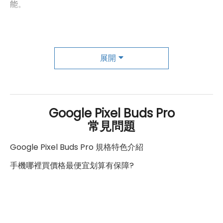
能。
Google Pixel Buds Pro的防水等級達到IPX4，使其更具
耐用性。提供的多種顏色選擇，如「石墨黑」、「迷霧
展開
灰」、「陶瓷米」，讓使用者可以根據個人品味做出選
擇。
Google Pixel Buds Pro
在續航方面，Pixel Buds Pro表現出色，關閉主動降噪功
常見問題
能後可達到長達11小時的音樂播放時間，並搭配充電盒可
Google Pixel Buds Pro 規格特色介紹
達31小時的續航表現。支援Qi無線充電功能進一步方便了
使用者的充電體驗。
手機哪裡買價格最便宜划算有保障?
總的來說，Google Pixel Buds Pro以其卓越的音質、智慧
功能和舒適的佩戴設計，成為一款令人滿意的真無線降噪