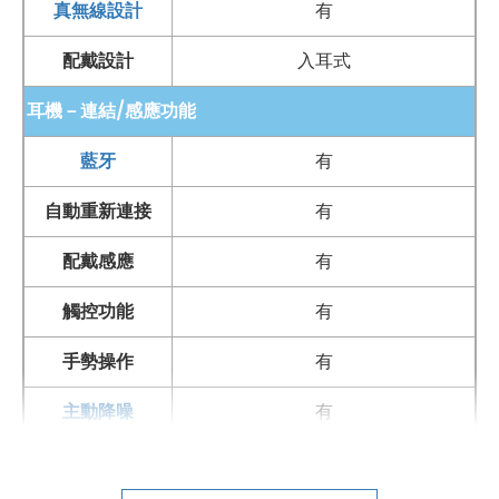
真無線設計
有
支援即時翻譯等功能
配戴設計
入耳式
續航與充電：
單耳機可連續 11 小時播放音樂（關閉降噪）
耳機－連結/感應功能
充電盒支援
USB Type-C
規格和
Qi 無線充電
技術
藍牙
有
自動重新連接
有
*規格以原廠官網說明為準
配戴感應
有
觸控功能
有
手勢操作
有
主動降噪
有
充電盒連接埠
USB Type-C