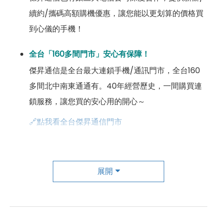
續約/攜碼高額購機優惠，讓您能以更划算的價格買
到心儀的手機！
全台「160多間門市」安心有保障！
傑昇通信是全台最大連鎖手機/通訊門市，全台160
多間北中南東通通有。40年經營歷史，一間購買連
鎖服務，讓您買的安心用的開心～
🔗點我看全台傑昇通信門市
成為「尊榮會員優惠」好康超級多！
傑昇尊榮會員除了可以「消費集點兌換商品」，每半
展開
年還有「200元配件購物金」，每年再送「VIP生日
好禮」，讓你好康優惠多更多！