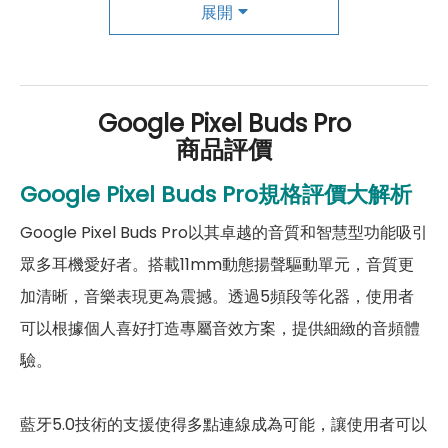
耳機－機身設計
展開
手機哪裡買價格最便宜划算有保障?
耳機尺寸
約 22.33 x 22.03 x 23.72 mm
如果想要買到價格最便宜划算又有保障的手機當然要到
傑
昇通信
！傑昇通信是全台最大且經營30多年通信連鎖，挑
耳機重量
6.2g
Google Pixel Buds Pro
戰手機市場最低價，保證原廠公司貨，還送千元尊榮卡及
商品評價
充電盒尺寸
約 25 x 50 x 63.2 mm
好禮抽獎卷
，
續約/攜碼
再享高額折扣！此外在台灣有超過
百間門市
，一間購買連鎖服務，一次購買終生服務，售後
Google Pixel Buds Pro規格評價大解析
充電盒重量
充電盒+耳機：約 62.4g
免擔心購買有保障，買手機來傑昇好節省！
Google Pixel Buds Pro以其卓越的音質和智慧型功能吸引
顏色
黑色、灰色
眾多耳機愛好者。搭載11mm動態揚聲驅動單元，音質更
加清晰，音樂表現更為震撼。透過5頻段等化器，使用者
可以根據個人喜好打造專屬音效方案，提供細緻的音頻體
驗。
藍牙5.0技術的支援使得多點連線成為可能，讓使用者可以