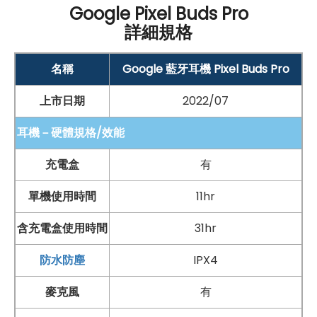
11mm 動態單體提供強烈音樂體驗
Google Pixel Buds Pro
詳細規格
頻段等化器調整音效
防水等級：
名稱
Google 藍牙耳機 Pixel Buds Pro
耳機
IP
X4
防水
等級
上市日期
2022/07
充電盒
IP
X2
防水
等級
耳機－硬體規格/效能
降噪與環境音模式：
Silent Seal
主動降噪
技術
充電盒
有
可切換環境音模式
單機使用時間
11hr
偵測與操作：
含充電盒使用時間
31hr
耳壓監測功能、開蓋偵測功能
入耳偵測功能、觸控操作區域
防水防塵
IPX4
智慧助理與功能：
麥克風
有
整合
Google
語音助理