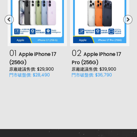
4G FDD LTE頻率
2100(B1), 2600(B7), 700(B28),
800(B20), 850(B5), 900(B8)
2300(B40), 2500(B41),
4G TDD LTE頻率
2600(B38)
3G 頻率
HSDPA, HSUPA, WCDMA
01
02
GSM 1800, GSM 1900, GSM 850,
Apple iPhone 17
Apple iPhone 17
2G頻率
GSM 900
(256G)
Pro (256G)
(
原廠建議售價: $29,900
原廠建議售價: $39,900
SIM卡類型
nano-SIM
門市破盤價: $28,490
門市破盤價: $36,790
價
原
SIM卡槽數
2
門
SIM卡槽設計
4G+4G
SIM卡槽1最高支援
4G
SIM卡槽2最高支援
4G