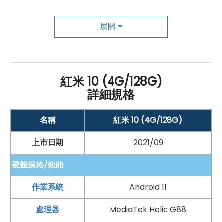
Xiaomi
紅米 10 128
GB
後置 5,000 萬
畫素
主鏡頭 + 800
萬
畫素
120°
超廣角鏡頭
+ 200 萬
畫素
微距鏡頭
+ 200 萬
展開
畫素
景深鏡頭
，內建多組攝影濾鏡，打造電影拍攝效果。
前置 800 萬
畫素
鏡頭，具備全景自拍模式，支援臉部辨識
功能。
紅米 10 (4G/128G)
詳細規格
Xiaomi 紅米 10 128GB 規格特色介紹
名稱
紅米 10 (4G/128G)
◎ 4G + 4G
雙卡雙待
◎
Android
11
作業系統
、MIUI 12.5 操作介面
上市日期
2021/09
◎
6.5 吋
2,400 x 1,080pixels
解析度
螢幕（90
Hz
更新
硬體規格/效能
率）
◎
聯發科
Helio G88 八核心
處理器
作業系統
Android 11
◎ 4
GB
RAM
/ 128
GB
ROM
處理器
MediaTek Helio G88
◎ 前置 800 萬
畫素
鏡頭