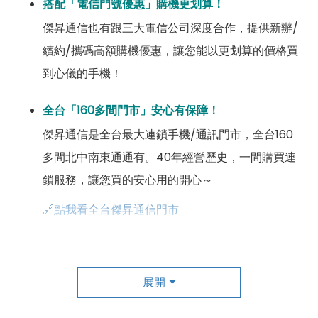
搭配「電信門號優惠」購機更划算！
傑昇通信也有跟三大電信公司深度合作，提供新辦/
續約/攜碼高額購機優惠，讓您能以更划算的價格買
到心儀的手機！
全台「160多間門市」安心有保障！
傑昇通信是全台最大連鎖手機/通訊門市，全台160
多間北中南東通通有。40年經營歷史，一間購買連
鎖服務，讓您買的安心用的開心～
🔗點我看全台傑昇通信門市
成為「尊榮會員優惠」好康超級多！
傑昇尊榮會員除了可以「消費集點兌換商品」，每半
展開
年還有「200元配件購物金」，每年再送「VIP生日
好禮」，讓你好康優惠多更多！