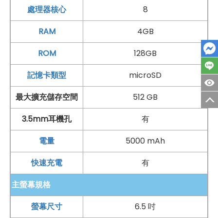
處理器核心
8
◎ 後置 5,000 萬
畫素
鏡頭 + 800 萬
畫素
鏡頭 + 200 萬
畫
素
鏡頭 + 200 萬
畫素
鏡頭
RAM
4GB
◎
Wi-Fi
5、
藍牙
5.1、
NFC
、紅外線遙控
ROM
128GB
◎ 臉部辨識、側邊
指紋辨識
◎ 5,000
mAh
電池
記憶卡類型
microSD
◎ 採用
USB Type-C
規格，支援 18W 有線快充、9W
反
最大擴充儲存空間
512 GB
向有線充電
3.5mm耳機孔
有
◎ 可透過 microSD 記憶卡擴充 512
GB
儲存空間
◎ 盒裝配件：22.5W 電源充電器、
USB Type-C
數據
電量
5000 mAh
線、高透軟膠保護殼、SIM 卡插針
快速充電
有
*規格以原廠官網說明為準
主螢幕規格
以上原文出處：
SOGI 手機王
螢幕尺寸
6.5 吋