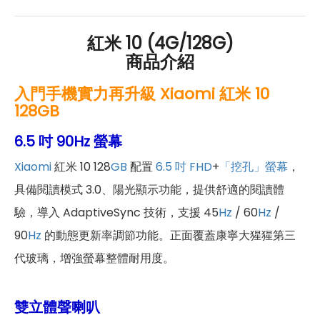
紅米 10 (4G/128G)
商品介紹
入門手機實力再升級 Xiaomi 紅米 10
128GB
6.5 吋 90Hz 螢幕
Xiaomi
紅米 10 128
GB
配置
6.5 吋
FHD
+
「挖孔」螢幕
，
具備閱讀模式 3.0、陽光顯示功能，提供舒適的閱讀體
驗，導入 AdaptiveSync 技術，支援 45
Hz
/ 60
Hz
/
90
Hz
的動態更新率調節功能。正面覆蓋康寧大猩猩第三
代玻璃，增強螢幕整體耐用度。
雙立體聲喇叭