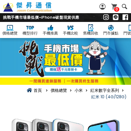
0
挑戰手機市場最低價~iPhone破盤現貨供應
價格總覽
機型排行
手機推薦
手機比較
舊機回收
門市據點
門號
首頁
價格總覽
小米
紅米數字全系列
紅米 10 (4G/128G)