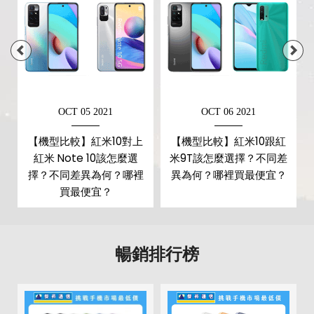
如果想要買到價格最便宜划算又有保障的手機當然要到
傑
第二主相機鏡頭種類
超廣角鏡頭
昇通信
！傑昇通信是全台最大且經營30多年通信連鎖，挑
第二主相機光圈
f2.2
戰手機市場最低價，保證原廠公司貨，還送千元尊榮卡及
好禮抽獎卷
，
續約/攜碼
再享高額折扣！此外在台灣有超過
第四主相機畫素
200 萬畫素
百間門市
，一間購買連鎖服務，一次購買終生服務，售後
第四主相機鏡頭種類
微距鏡頭
OCT 05 2021
OCT 06 2021
免擔心購買有保障，買手機來傑昇好節省！
【機型比較】紅米10對上
【機型比較】紅米10跟紅
第四主相機光圈
f2.4
紅米 Note 10該怎麼選
米9T該怎麼選擇？不同差
前相機
？
擇？不同差異為何？哪裡
異為何？哪裡買最便宜？
買最便宜？
第一前相機畫素
800 萬畫素
第一前相機光圈
f2.0
暢銷排行榜
通訊與網路系統
1700(B4), 1800(B3), 1900(B2),