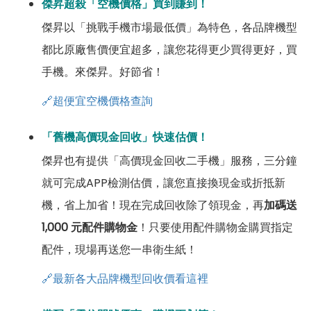
傑昇超殺「空機價格」買到賺到！
傑昇以「挑戰手機市場最低價」為特色，各品牌機型
都比原廠售價便宜超多，讓您花得更少買得更好，買
手機。來傑昇。好節省！
🔗超便宜空機價格查詢
「舊機高價現金回收」快速估價！
傑昇也有提供「高價現金回收二手機」服務，三分鐘
就可完成APP檢測估價，讓您直接換現金或折抵新
機，省上加省！現在完成回收除了領現金，再
加碼送
1,000 元配件購物金
！只要使用配件購物金購買指定
配件，現場再送您一串衛生紙！
🔗最新各大品牌機型回收價看這裡