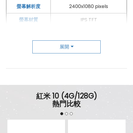
螢幕解析度
2400x1080 pixels
螢幕材質
IPS TFT
螢幕更新率
90 Hz
主相機
展開
第一主相機畫素
5000 萬畫素
第一主相機鏡頭種類
廣角鏡頭
第一主相機光圈
f1.8
紅米 10 (4G/128G)
錄影功能
1080p（30fps）
熱門比較
自動對焦
有
手機哪裡買價格最便宜划算有保障?
第二主相機畫素
800 萬畫素