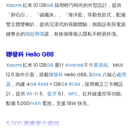
Xiaomi
紅米 10 128
GB
採用輕巧時尚的外型設計，提供
「卵石白」、「碳纖灰」、「海洋藍」等顏色款式，配備
雙立體聲喇叭，提供沉浸式的視聽體驗；側面設有與電源
鍵整合的
指紋辨識
器，有效保障個人隱私不輕易外洩。
聯發科 Helio G88
Xiaomi
紅米 10 128
GB
運行
Android
11
作業系統
、MIUI
12.5 操作介面，搭載
聯發科
Helio G88, 2
GHz
八核心
處理
器
，內建 4
GB
RAM
+ 128
GB
ROM
，採用獨立三卡槽設
計，提供
Wi-Fi
5、
藍牙
5.1、
NFC
、紅外線遙控等功能。
配備 5,000
mAh
電池，支援 18W 快充。
5,000 萬畫素主鏡頭