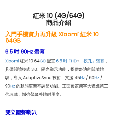
紅米 10 (4G/64G)
商品介紹
入門手機實力再升級 Xiaomi 紅米 10
64GB
6.5 吋 90Hz 螢幕
Xiaomi
紅米 10 64
GB
配置
6.5 吋
FHD
+
「挖孔」螢幕
，
具備閱讀模式 3.0、陽光顯示功能，提供舒適的閱讀體
驗，導入 AdaptiveSync 技術，支援 45
Hz
/ 60
Hz
/
90
Hz
的動態更新率調節功能。正面覆蓋康寧大猩猩第三
代玻璃，增強螢幕整體耐用度。
雙立體聲喇叭