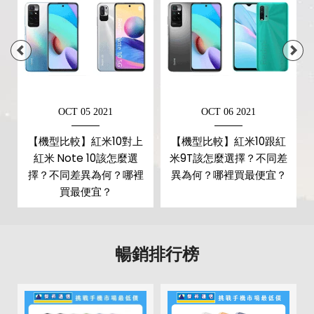
如果想要買到價格最便宜划算又有保障的手機當然要到
傑
第二主相機鏡頭種類
超廣角鏡頭
昇通信
！傑昇通信是全台最大且經營30多年通信連鎖，挑
第二主相機光圈
f2.2
戰手機市場最低價，保證原廠公司貨，還送千元尊榮卡及
好禮抽獎卷
，
續約/攜碼
再享高額折扣！此外在台灣有超過
第三主相機畫素
200 萬畫素
百間門市
，一間購買連鎖服務，一次購買終生服務，售後
第三主相機鏡頭種類
景深鏡頭
OCT 05 2021
OCT 06 2021
免擔心購買有保障，買手機來傑昇好節省！
【機型比較】紅米10對上
【機型比較】紅米10跟紅
第三主相機光圈
f2.4
紅米 Note 10該怎麼選
米9T該怎麼選擇？不同差
第四主相機畫素
200 萬畫素
？
擇？不同差異為何？哪裡
異為何？哪裡買最便宜？
買最便宜？
第四主相機鏡頭種類
微距鏡頭
第四主相機光圈
f2.4
暢銷排行榜
前相機
第一前相機畫素
800 萬畫素