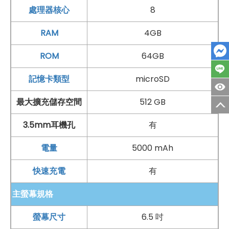
處理器核心
8
◎ 後置 5,000 萬
畫素
鏡頭 + 800 萬
畫素
鏡頭 + 200 萬
畫
素
鏡頭 + 200 萬
畫素
鏡頭
RAM
4GB
◎
Wi-Fi
5、
藍牙
5.1、
NFC
、紅外線遙控
ROM
64GB
◎ 臉部辨識、側邊
指紋辨識
◎ 5,000
mAh
電池
記憶卡類型
microSD
◎ 採用
USB Type-C
規格，支援 18W 有線快充、9W
反
最大擴充儲存空間
512 GB
向有線充電
3.5mm耳機孔
有
◎ 可透過 microSD 記憶卡擴充 512
GB
儲存空間
◎ 盒裝配件：22.5W 電源充電器、
USB Type-C
數據
電量
5000 mAh
線、高透軟膠保護殼、SIM 卡插針
快速充電
有
*規格以原廠官網說明為準
主螢幕規格
以上原文出處：
SOGI 手機王
螢幕尺寸
6.5 吋