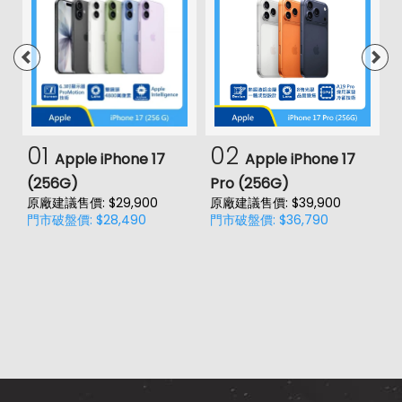
第一前相機光圈
f2.0
通訊與網路系統
1700(B4), 1800(B3), 1900(B2),
4G FDD LTE頻率
2100(B1), 2600(B7), 700(B28),
800(B20), 850(B5), 900(B8)
01
02
Apple iPhone 17
Apple iPhone 17
2300(B40), 2500(B41),
(256G)
Pro (256G)
(
4G TDD LTE頻率
2600(B38)
原廠建議售價: $29,900
原廠建議售價: $39,900
原
門市破盤價: $28,490
門市破盤價: $36,790
門
3G 頻率
HSDPA, HSUPA, WCDMA
GSM 1800, GSM 1900, GSM 850,
2G頻率
GSM 900
SIM卡類型
nano-SIM
SIM卡槽數
2