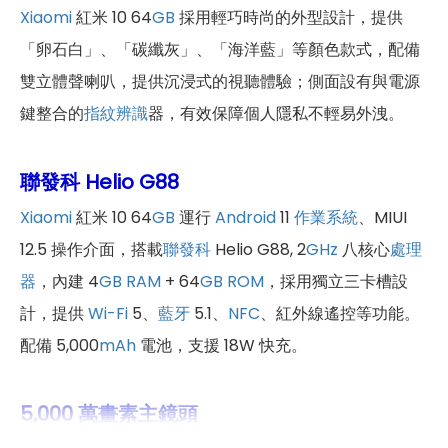
Xiaomi
紅米 10 64
GB
採用輕巧時尚的外型設計，提供
「卵石白」、「碳纖灰」、「海洋藍」等顏色款式，配備
雙立體聲喇叭，提供沉浸式的視聽體驗；側面設有與電源
鍵整合的
指紋辨識
器，有效保障個人隱私不輕易外洩。
聯發科 Helio G88
Xiaomi
紅米 10 64
GB
運行
Android
11
作業系統
、MIUI
12.5 操作介面，搭載
聯發科
Helio G88, 2
GHz
八核心
處理
器
，內建 4
GB
RAM
+ 64
GB
ROM
，採用獨立三卡槽設
計，提供
Wi-Fi
5、
藍牙
5.1、
NFC
、紅外線遙控等功能。
配備 5,000
mAh
電池，支援 18W 快充。
5,000 萬畫素主鏡頭