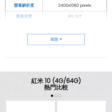
螢幕解析度
2400x1080 pixels
螢幕材質
IPS TFT
螢幕更新率
90 Hz
主相機
展開
第一主相機畫素
5000 萬畫素
第一主相機鏡頭種類
廣角鏡頭
第一主相機光圈
f1.8
紅米 10 (4G/64G)
錄影功能
1080p（30fps）
熱門比較
自動對焦
有
手機哪裡買價格最便宜划算有保障?
第二主相機畫素
800 萬畫素