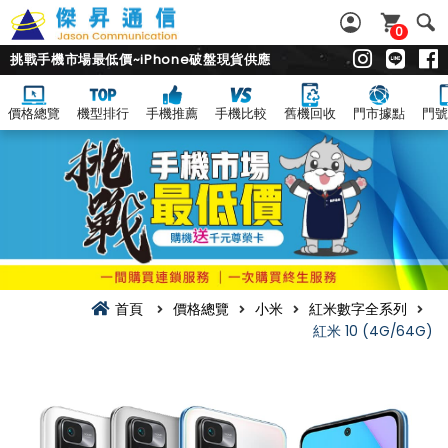
0
挑戰手機市場最低價~iPhone破盤現貨供應
價格總覽
機型排行
手機推薦
手機比較
舊機回收
門市據點
門號
首頁
價格總覽
小米
紅米數字全系列
紅米 10 (4G/64G)