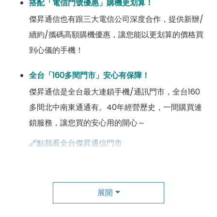
搭配「電信門號優惠」購機更划算！
傑昇通信也有跟三大電信公司深度合作，提供新辦/
續約/攜碼高額購機優惠，讓您能以更划算的價格買
到心儀的手機！
全台「160多間門市」安心有保障！
傑昇通信是全台最大連鎖手機/通訊門市，全台160
多間北中南東通通有。40年經營歷史，一間購買連
鎖服務，讓您買的安心用的開心～
🔗點我看全台傑昇通信門市
成為「尊榮會員優惠」好康超級多！
傑昇尊榮會員除了可以「消費集點兌換商品」，每半
展開
年還有「200元配件購物金」，每年再送「VIP生日
好禮」，讓你好康優惠多更多！