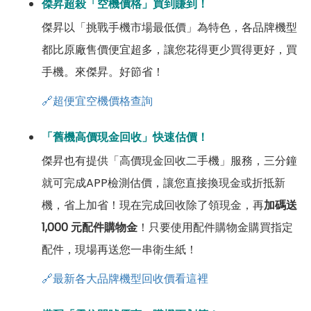
傑昇超殺「空機價格」買到賺到！
傑昇以「挑戰手機市場最低價」為特色，各品牌機型
都比原廠售價便宜超多，讓您花得更少買得更好，買
手機。來傑昇。好節省！
🔗超便宜空機價格查詢
「舊機高價現金回收」快速估價！
傑昇也有提供「高價現金回收二手機」服務，三分鐘
就可完成APP檢測估價，讓您直接換現金或折抵新
機，省上加省！現在完成回收除了領現金，再
加碼送
1,000 元配件購物金
！只要使用配件購物金購買指定
配件，現場再送您一串衛生紙！
🔗最新各大品牌機型回收價看這裡