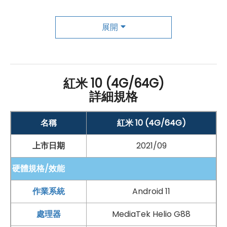
Xiaomi
紅米 10 64
GB
後置 5,000 萬
畫素
主鏡頭 + 800 萬
畫素
120°
超廣角鏡頭
+ 200 萬
畫素
微距鏡頭
+ 200 萬
畫
展開
素
景深鏡頭
，內建多組攝影濾鏡，打造電影拍攝效果。前
置 800 萬
畫素
鏡頭，具備全景自拍模式，支援臉部辨識功
能。
紅米 10 (4G/64G)
詳細規格
Xiaomi 紅米 10 128GB 規格特色介紹
名稱
紅米 10 (4G/64G)
◎ 4G + 4G
雙卡雙待
◎
Android
11
作業系統
、MIUI 12.5 操作介面
上市日期
2021/09
◎
6.5 吋
2,400 x 1,080pixels
解析度
螢幕（90
Hz
更新
硬體規格/效能
率）
◎
聯發科
Helio G88 八核心
處理器
作業系統
Android 11
◎ 4
GB
RAM
/ 64
GB
ROM
處理器
MediaTek Helio G88
◎ 前置 800 萬
畫素
鏡頭