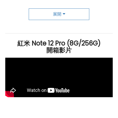
你提供更快的網路連接和便捷的數據傳輸。
展開
攝影藝術提升，打造卓越智慧影像體驗
Redmi
Note 12 Pro
5G
擁有一組出色的相機系統。後置
相機配置包括一個 5000 萬
畫素
主鏡頭、一個 800 萬
畫素
紅米 Note 12 Pro (8G/256G)
超廣角鏡頭
和一個 200 萬
開箱影片
畫素
微距鏡
頭，能夠捕捉清晰、
鮮艷的照片和影片。前置相機為 1600 萬
畫素
，擁有 AI 美
顏模式和
臉部解鎖
功能，讓你在自拍和視訊通話中展現最
好的自己。此外還搭載了一個 5000
mAh
電池，支援
67W 快速充電，讓你的手機始終保持充滿活力。綜合來
看，
Redmi
Note 12 Pro
5G
在螢幕、性能、攝影和續航
能力方面均具有出色的表現，是一款值得考慮的優秀選
擇。