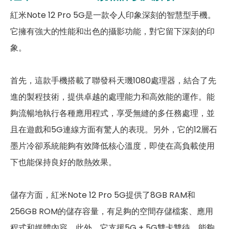
第二主相機光圈
f2.2
紅米Note 12 Pro 5G是一款令人印象深刻的智慧型手機。
它擁有強大的性能和出色的攝影功能，對它留下深刻的印
第三主相機畫素
200 萬畫素
象。
第三主相機鏡頭種類
微距鏡頭
第三主相機光圈
f2.4
首先，這款手機搭載了聯發科天璣1080處理器，結合了先
進的製程技術，提供卓越的處理能力和高效能的運作。能
前相機
夠流暢地執行各種應用程式，享受無縫的多任務處理，並
第一前相機畫素
1600 萬畫素
且在遊戲和5G連線方面有驚人的表現。另外，它的12層石
墨片冷卻系統能夠有效降低核心溫度，即使在高負載使用
通訊與網路系統
下也能保持良好的散熱效果。
1700(n66), 1800(n3), 2100(n1),
2300(n40), 2500(n41),
2600(n38), 2600(n7),
儲存方面，紅米Note 12 Pro 5G提供了8GB RAM和
5G 頻率
3500(n78), 3700(n77),
256GB ROM的儲存容量，有足夠的空間存儲檔案、應用
700(n28), 800(n20), 850(n5),
900(n8)
程式和媒體內容。此外，它支援5G + 5G雙卡雙待，能夠