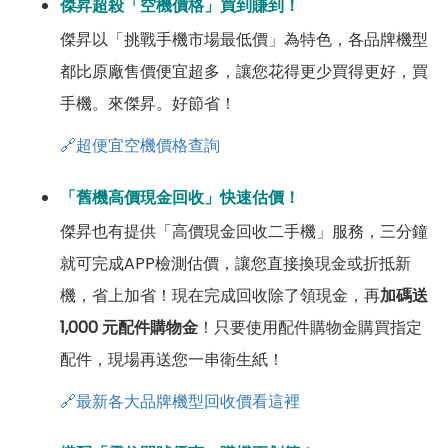
傑昇超殺「空機價格」買到賺到！
傑昇以「挑戰手機市場最低價」為特色，各品牌機型
都比原廠售價便宜超多，讓您花得更少買得更好，買
手機。來傑昇。好節省！
🔗超便宜空機價格查詢
「舊機高價現金回收」快速估價！
傑昇也有提供「高價現金回收二手機」服務，三分鐘
就可完成APP檢測估價，讓您直接換現金或折抵新
機，省上加省！現在完成回收除了領現金，再
加碼送
1,000 元配件購物金
！只要使用配件購物金購買指定
配件，現場再送您一串衛生紙！
🔗最新各大品牌機型回收價看這裡