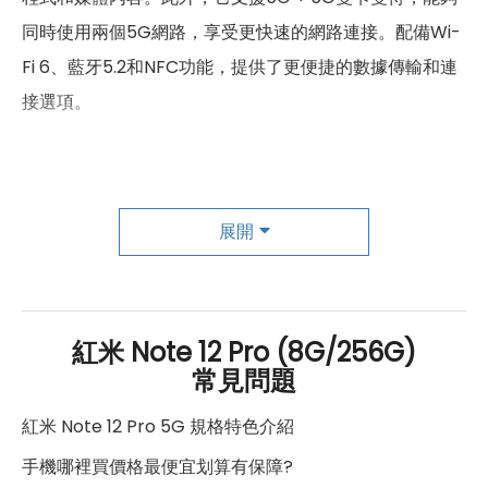
同時使用兩個5G網路，享受更快速的網路連接。配備Wi-
1500(B32), 1700(B4), 1700(B66),
1800(B3), 1900(B2), 2100(B1),
Fi 6、藍牙5.2和NFC功能，提供了更便捷的數據傳輸和連
2600(B7), 700(B12), 700(B13),
4G FDD LTE頻率
700(B17), 700(B28), 800(B18),
接選項。
800(B19), 800(B20), 850(B26),
850(B5), 900(B8)
在外觀和螢幕方面，紅米Note 12 Pro 5G採用了時尚簡約
2300(B40), 2500(B41),
4G TDD LTE頻率
的設計，機身輕薄而精緻，帶來舒適的握持感。6.67吋
2600(B38)
展開
FHD+ Flow AMOLED螢幕擁有出色的顯示性能，支援
3G 頻率
HSDPA, HSUPA, WCDMA
120Hz螢幕更新率和高達900尼特的亮度，能夠享受流暢的
視覺體驗和生動逼真的影像效果。此外，DCI-P3廣色域、
GSM 1800, GSM 1900, GSM 850,
2G頻率
GSM 900
Dolby Vision杜比視界和HDR10+顯示技術進一步提升了
紅米 Note 12 Pro (8G/256G)
常見問題
影像的質量和鮮豔度。
SIM卡類型
nano-SIM
紅米 Note 12 Pro 5G 規格特色介紹
SIM卡槽數
2
攝影方面，紅米Note 12 Pro 5G配備了出色的相機系統。
手機哪裡買價格最便宜划算有保障?
SIM卡槽設計
5G+5G
後置相機組合包括5000萬畫素主鏡頭、800萬畫素超廣角