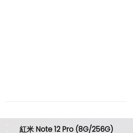
臉部辨識
有
機身設計
尺寸
162.9 x 76 x 7.9 mm
重量
187 g
顏色
極地白、午夜黑、天空藍
紅米 Note 12 Pro (8G/256G)