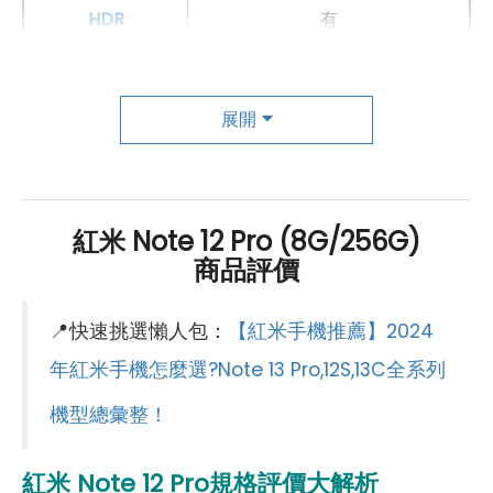
HDR
有
主相機
第一主相機畫素
5000 萬畫素
展開
第一主相機鏡頭種類
廣角鏡頭
第一主相機光圈
f1.88
紅米 Note 12 Pro (8G/256G)
商品評價
錄影功能
4K（30fps）
自動對焦
有
📍快速挑選懶人包：
【紅米手機推薦】2024
光學防手震
有
年紅米手機怎麼選?Note 13 Pro,12S,13C全系列
機型總彙整！
第二主相機畫素
800 萬畫素
第二主相機鏡頭種類
超廣角鏡頭
紅米 Note 12 Pro規格評價大解析