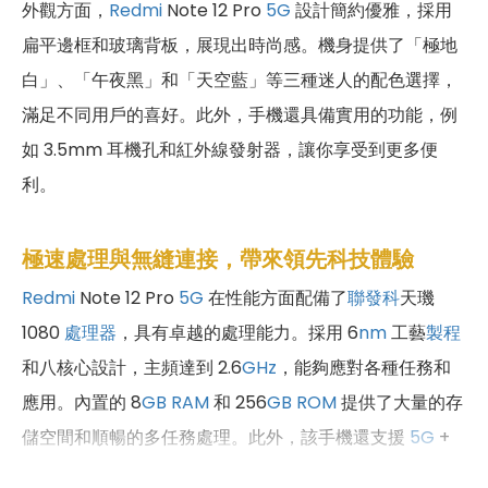
外觀方面，
Redmi
Note 12 Pro
5G
設計簡約優雅，採用
扁平邊框和玻璃背板，展現出時尚感。機身提供了「極地
白」、「午夜黑」和「天空藍」等三種迷人的配色選擇，
滿足不同用戶的喜好。此外，手機還具備實用的功能，例
如 3.5mm 耳機孔和紅外線發射器，讓你享受到更多便
利。
極速處理與無縫連接，帶來領先科技體驗
Redmi
Note 12 Pro
5G
在性能方面配備了
聯發科
天璣
1080
處理器
，具有卓越的處理能力。採用 6
nm
工藝
製程
和八核心設計，主頻達到 2.6
GHz
，能夠應對各種任務和
應用。內置的 8
GB
RAM
和 256
GB
ROM
提供了大量的存
儲空間和順暢的多任務處理。此外，該手機還支援
5G
+
5G
雙卡雙待
，具備
Wi-Fi 6
、
藍牙
5.2 和
NFC
功能，為