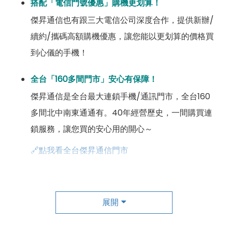
搭配「電信門號優惠」購機更划算！
傑昇通信也有跟三大電信公司深度合作，提供新辦/
續約/攜碼高額購機優惠，讓您能以更划算的價格買
到心儀的手機！
全台「160多間門市」安心有保障！
傑昇通信是全台最大連鎖手機/通訊門市，全台160
多間北中南東通通有。40年經營歷史，一間購買連
鎖服務，讓您買的安心用的開心～
🔗點我看全台傑昇通信門市
成為「尊榮會員優惠」好康超級多！
傑昇尊榮會員除了可以「消費集點兌換商品」，每半
展開
年還有「200元配件購物金」，每年再送「VIP生日
好禮」，讓你好康優惠多更多！