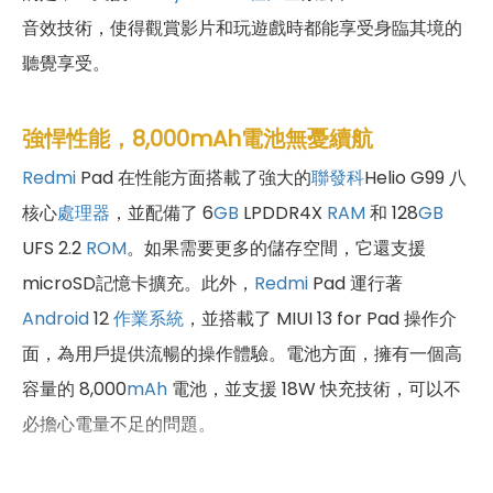
音效技術，使得觀賞影片和玩遊戲時都能享受身臨其境的
聽覺享受。
強悍性能，8,000mAh電池無憂續航
Redmi
Pad 在性能方面搭載了強大的
聯發科
Helio G99 八
核心
處理器
，並配備了 6
GB
LPDDR4X
RAM
和 128
GB
UFS 2.2
ROM
。如果需要更多的儲存空間，它還支援
microSD記憶卡擴充。此外，
Redmi
Pad 運行著
Android
12
作業系統
，並搭載了 MIUI 13 for Pad 操作介
面，為用戶提供流暢的操作體驗。電池方面，擁有一個高
容量的 8,000
mAh
電池，並支援 18W 快充技術，可以不
必擔心電量不足的問題。