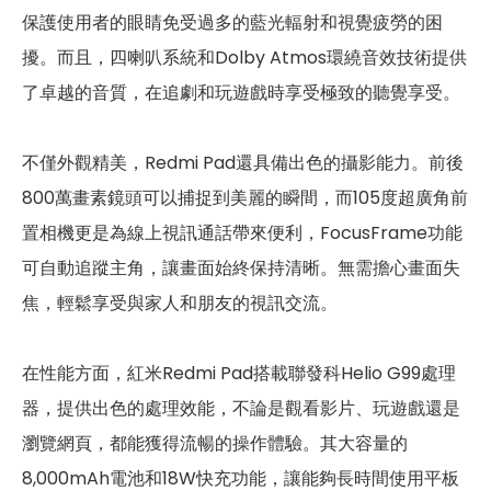
保護使用者的眼睛免受過多的藍光輻射和視覺疲勞的困
辨識功能
擾。而且，四喇叭系統和Dolby Atmos環繞音效技術提供
機身設計
了卓越的音質，在追劇和玩遊戲時享受極致的聽覺享受。
尺寸
250.38 x 157.98 x 7.05 mm
不僅外觀精美，Redmi Pad還具備出色的攝影能力。前後
重量
445 g
800萬畫素鏡頭可以捕捉到美麗的瞬間，而105度超廣角前
顏色
石墨灰、月光銀、薄荷綠
置相機更是為線上視訊通話帶來便利，FocusFrame功能
可自動追蹤主角，讓畫面始終保持清晰。無需擔心畫面失
焦，輕鬆享受與家人和朋友的視訊交流。
在性能方面，紅米Redmi Pad搭載聯發科Helio G99處理
器，提供出色的處理效能，不論是觀看影片、玩遊戲還是
瀏覽網頁，都能獲得流暢的操作體驗。其大容量的
8,000mAh電池和18W快充功能，讓能夠長時間使用平板