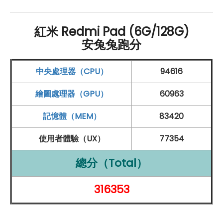
螢幕：
紅米 Redmi Pad (6G/128G)
10.61 吋
2,000 x 1,200pixels
解析度
觸控螢幕
安兔兔跑分
支援 90
Hz
螢幕更新率
中央處理器（CPU）
94616
處理器
和
記憶體
：
聯發科
Helio G99 八核心
處理器
繪圖處理器（GPU）
60963
6
GB
LPDDR4X
RAM
+ 128
GB
UFS 2.2
ROM
記憶體（MEM）
83420
支援 microSD 記憶卡擴充
使用者體驗（UX）
77354
鏡頭：
前置 800 萬
畫素
鏡頭
總分（Total）
後置 800 萬
畫素
鏡頭
316353
連接和通訊：
Wi-Fi
5、
藍牙
5.3