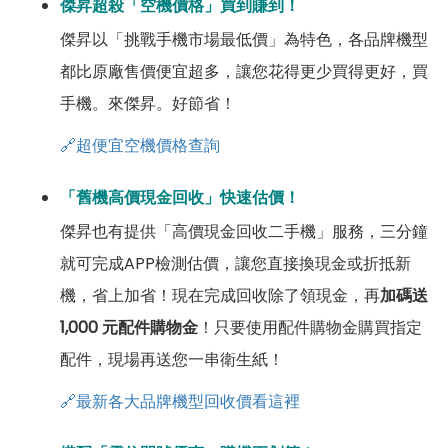
傑昇超殺「空機價格」買到賺到！
傑昇以「挑戰手機市場最低價」為特色，各品牌機型
都比原廠售價便宜超多，讓您花得更少買得更好，買
手機。來傑昇。好節省！
🔗超便宜空機價格查詢
「舊機高價現金回收」快速估價！
傑昇也有提供「高價現金回收二手機」服務，三分鐘
就可完成APP檢測估價，讓您直接換現金或折抵新
機，省上加省！現在完成回收除了領現金，再
加碼送
1,000 元配件購物金
！只要使用配件購物金購買指定
配件，現場再送您一串衛生紙！
🔗最新各大品牌機型回收價看這裡