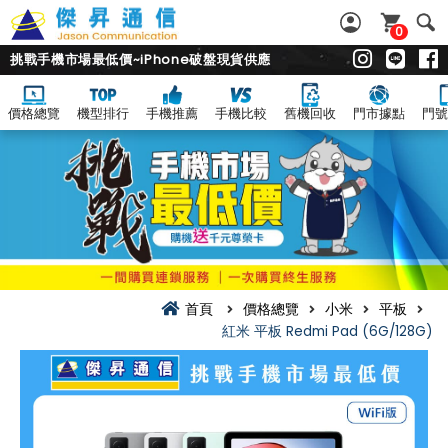
0
挑戰手機市場最低價~iPhone破盤現貨供應
價格總覽
機型排行
手機推薦
手機比較
舊機回收
門市據點
門號
首頁
價格總覽
小米
平板
紅米 平板 Redmi Pad (6G/128G)