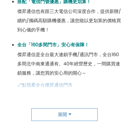
搭配「電信門號優惠」購機更划算！
傑昇通信也有跟三大電信公司深度合作，提供新辦/
續約/攜碼高額購機優惠，讓您能以更划算的價格買
到心儀的手機！
全台「160多間門市」安心有保障！
傑昇通信是全台最大連鎖手機/通訊門市，全台160
多間北中南東通通有。40年經營歷史，一間購買連
鎖服務，讓您買的安心用的開心～
🔗點我看全台傑昇通信門市
成為「尊榮會員優惠」好康超級多！
傑昇尊榮會員除了可以「消費集點兌換商品」，每半
展開
年還有「200元配件購物金」，每年再送「VIP生日
好禮」，讓你好康優惠多更多！