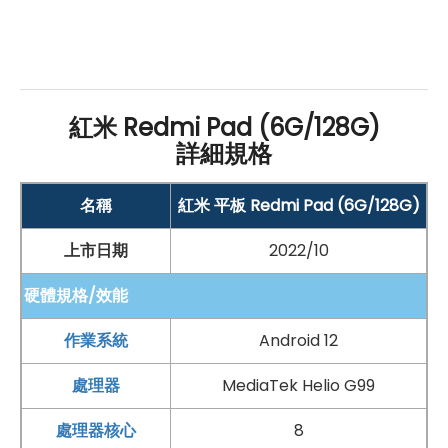
如果想要買到價格最便宜划算又有保障的手機當然要到
傑
昇通信
！傑昇通信是全台最大且經營30多年通信連鎖，挑
戰手機市場最低價，保證原廠公司貨，還送千元尊榮卡及
好禮抽獎卷
，
續約/攜碼
再享高額折扣！此外在台灣有超過
紅米 Redmi Pad (6G/128G)
百間門市
，一間購買連鎖服務，一次購買終生服務，售後
詳細規格
免擔心購買有保障，買手機來傑昇好節省！
名稱
紅米 平板 Redmi Pad (6G/128G)
上市日期
2022/10
硬體規格/效能
作業系統
Android 12
處理器
MediaTek Helio G99
處理器核心
8