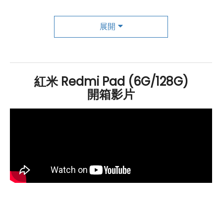
鏡頭畫面再進化，打造全方位娛樂體驗
Redmi
Pad 在拍攝方面前後鏡頭都是 800 萬
畫素
，前鏡
展開
頭具備 105 度廣角，支援高清畫質的視訊通話。值得一提
的是，
Redmi
Pad 還搭載了 FocusFrame 對焦框技術，
能根據用戶的動作自動調整畫面，輕鬆拍攝出令人滿意的
紅米 Redmi Pad (6G/128G)
照片和影片。總結而言，
Redmi
Pad 結合了出色的顯示技
開箱影片
術、強大的性能、先進的音效技術和便利的相機功能，為
用戶提供了一個全方位的優質娛樂和工作體驗。無論是在
觀賞影片、玩遊戲還是追劇，都能帶來沉浸式的聽覺體
驗。
Redmi Pad 規格特色介紹
作業系統
：
Android
12
作業系統
、MIUI 13 for Pad 操作介面