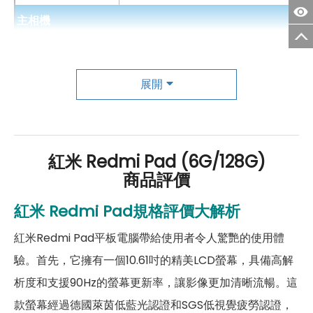
主相機
第一主相機畫素
800 萬畫素
第一主相機鏡頭種類
標準鏡頭
展開
前相機
第一前相機畫素
800 萬畫素
紅米 Redmi Pad (6G/128G)
商品評價
第一前相機鏡頭種類
超廣角前鏡頭
紅米 Redmi Pad規格評價大解析
連結功能
紅米Redmi Pad平板電腦帶給使用者令人驚艷的使用體
Wi-Fi
802.11 ac
驗。首先，它擁有一個10.61吋的精美LCD螢幕，具備高解
藍牙
5.3
析度和支援90Hz的螢幕更新率，讓影像更加清晰流暢。這
連接埠 (USB)
Type-C
款螢幕經過德國萊茵低藍光認證和SGS低視覺疲勞認證，