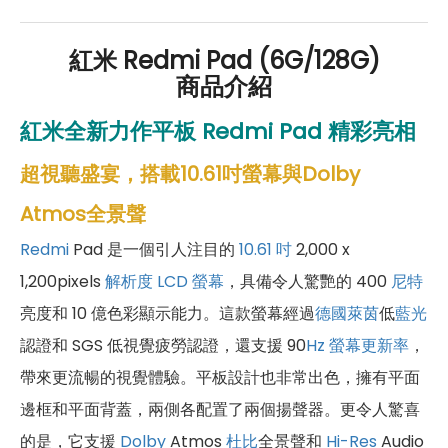
紅米 Redmi Pad (6G/128G)
商品介紹
紅米全新力作平板
Redmi Pad
精彩亮相
超視聽盛宴，搭載10.61吋螢幕與Dolby
Atmos全景聲
Redmi
Pad 是一個引人注目的
10.61 吋
2,000 x
1,200pixels
解析度
LCD 螢幕
，具備令人驚艷的 400
尼特
亮度和 10 億色彩顯示能力。這款螢幕經過
德國萊茵
低
藍光
認證和 SGS 低視覺疲勞認證，還支援 90
Hz
螢幕更新率
，
帶來更流暢的視覺體驗。平板設計也非常出色，擁有平面
邊框和平面背蓋，兩側各配置了兩個揚聲器。更令人驚喜
的是，它支援
Dolby
Atmos
杜比
全景聲和
Hi-Res
Audio