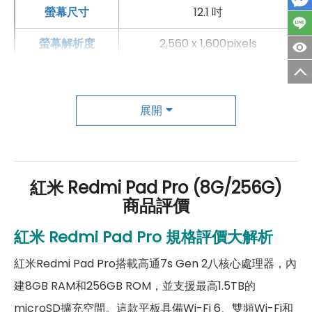
螢幕尺寸
12.1 吋
百間門市
，一間購買連鎖服務，一次購買終生服務，售後
免擔心購買有保障，買手機來傑昇好節省！
螢幕解析度
2,560 x 1,600pixels
螢幕材質
LCD
螢幕更新率
120 Hz
展開
主相機
第一主相機畫素
800萬畫素
紅米 Redmi Pad Pro (8G/256G)
第一主相機鏡頭種類
標準鏡頭
商品評價
第一主相機光圈
F2.0
紅米
Redmi Pad Pro
規格評價大解析
錄影功能
1080P / 30fps
紅米Redmi Pad Pro搭載高通7s Gen 2八核心處理器，內
建8GB RAM和256GB ROM，並支援最高1.5TB的
前相機
microSD擴充空間。這款平板具備Wi-Fi 6、雙頻Wi-Fi和