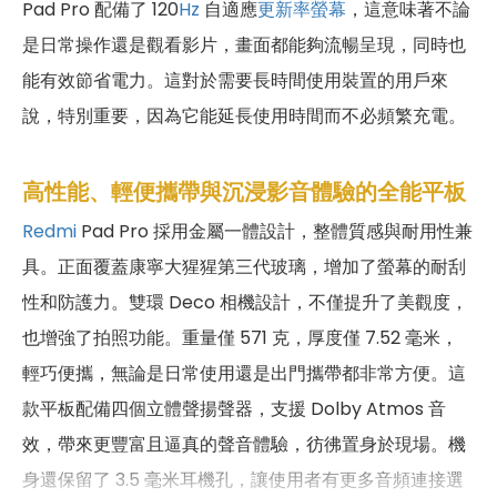
Pad Pro 配備了 120
Hz
自適應
更新率螢幕
，這意味著不論
是日常操作還是觀看影片，畫面都能夠流暢呈現，同時也
能有效節省電力。這對於需要長時間使用裝置的用戶來
說，特別重要，因為它能延長使用時間而不必頻繁充電。
高性能、輕便攜帶與沉浸影音體驗的全能平板
Redmi
Pad Pro 採用金屬一體設計，整體質感與耐用性兼
具。正面覆蓋康寧大猩猩第三代玻璃，增加了螢幕的耐刮
性和防護力。雙環 Deco 相機設計，不僅提升了美觀度，
也增強了拍照功能。重量僅 571 克，厚度僅 7.52 毫米，
輕巧便攜，無論是日常使用還是出門攜帶都非常方便。這
款平板配備四個立體聲揚聲器，支援 Dolby Atmos 音
效，帶來更豐富且逼真的聲音體驗，彷彿置身於現場。機
身還保留了 3.5 毫米耳機孔，讓使用者有更多音頻連接選