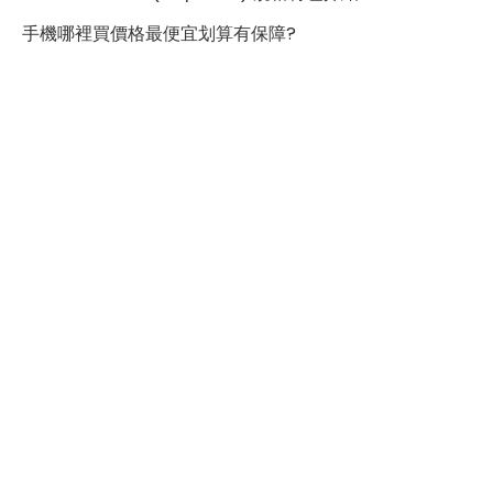
沒有原廠的扛價責任和平台抽成問題，能提供更具競爭力
手機哪裡買價格最便宜划算有保障?
的價格。
總的來說，紅米Redmi Pad Pro無論在性能、螢幕、設計
還是價格上，都展現了極高的性價比，是一款值得考慮的
平板。