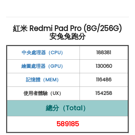
智慧相機與安全解鎖的完美結合
Redmi
Pad Pro 配備了後置 800 萬
畫素
鏡頭，搭載 F2.0
光圈
，能夠輕鬆捕捉清晰生動的照片，讓每個時刻都能被
紅米 Redmi Pad Pro (8G/256G)
安兔兔跑分
完美記錄下來。同時，前置鏡頭也擁有 800 萬
畫素
，搭載
F2.28
光圈
，非常適合進行視訊通話和線上會議，讓用戶
中央處理器（CPU）
188381
與親朋好友、同事伙伴保持清晰的視訊交流。更值得一提
的是，前置鏡頭具備 AI
臉部辨識
功能，這使得解鎖更加迅
繪圖處理器（GPU）
130060
速和方便。無論是進行解鎖操作還是進行支付驗證，都能
記憶體（MEM）
116486
夠在瞬間完成，帶來更加順暢的使用體驗。AI
臉部辨識
技
使用者體驗（UX）
154258
術能夠快速準確地識別用戶的面部特徵，確保設備的安全
性和隱私保護。無論是拍攝精彩的瞬間、進行線上交流還
總分（Total）
是確保設備的安全性，
Redmi
Pad Pro 的相機系統都能夠
589185
完美滿足您的需求。憑藉著優秀的拍攝性能和智能解鎖功
能，帶來更多便捷和樂趣，成為生活中不可或缺的良伴。