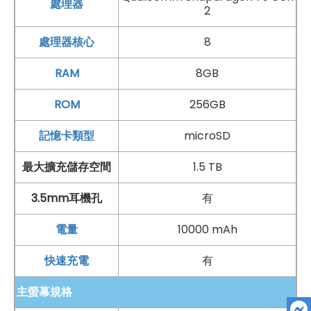
處理器
2
處理器核心
8
*規格以原廠官網說明為準
RAM
8GB
ROM
256GB
記憶卡類型
microSD
最大擴充儲存空間
1.5 TB
3.5mm耳機孔
有
手機哪裡買價格最便宜划算有保障?
電量
10000 mAh
如果想要買到價格最便宜划算又有保障的手機當然要到
傑
昇通信
！傑昇通信是全台最大且經營30多年通信連鎖，挑
快速充電
有
戰手機市場最低價，保證原廠公司貨，還送千元尊榮卡及
主螢幕規格
好禮抽獎卷
，
續約/攜碼
再享高額折扣！此外在台灣有超過