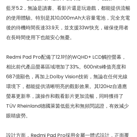
第一前相機畫素
800萬畫素
藍牙5.2，無論是讀書、看影片還是玩遊戲，都能提供流暢
的使用體驗。特別是其10,000mAh大容量電池，完全充電
第一前相機光圈
F2.28
後的待機時間長達33.9天，並支援33W快充，確保使用者
連結功能
在長時間使用下也能安心無憂。
Wi-Fi
802.11ax
Redmi Pad Pro配備了12.1吋的WQHD+ LCD觸控螢幕，
藍牙
5.2
相比前代產品螢幕區域增加了33%。600nits峰值亮度和
連接埠 (USB)
Type-C
687億顯色，再加上Dolby Vision技術，無論在任何光線
環境下，都能提供清晰明亮的觀影效果。其120Hz自適應
辨識功能
螢幕更新率，讓操作和觀看影片更加流暢，同時獲得了
臉部辨識
有
TÜV Rheinland德國萊茵低藍光和無頻閃認證，有效減少
眼睛疲勞。
機身設計
尺寸
280 × 181.85 × 7.52 mm
設計方面，Redmi Pad Pro採用金屬一體式設計，正面覆