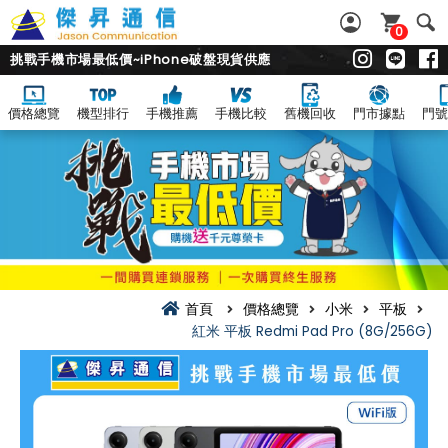
0
挑戰手機市場最低價~iPhone破盤現貨供應
價格總覽
機型排行
手機推薦
手機比較
舊機回收
門市據點
門號
首頁
價格總覽
小米
平板
紅米 平板 Redmi Pad Pro (8G/256G)