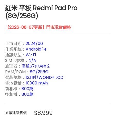
紅米 平板 Redmi Pad Pro
(8G/256G)
【2026-08-07更新】門市現貨價格
上市日期：
2024/06
作業系統：
Android 14
通訊類型：
Wi-Fi
SIM卡規格：
N/A
處理器：
高通S7s Gen 2
RAM/ROM：
8G/256G
螢幕規格：
12.1 吋/WQHD+ LCD
電池容量：
10000 mAh
前相機：
800萬
後相機：
800萬
$8,999
原廠建議售價