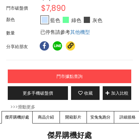
$7,890
門市破盤價
藍色
綠色
灰色
已停售請參考
其他機型
分享給朋友
門市據點查詢
更多手機破盤價
收藏
加入比較
傑昇購機好處
商品介紹
開箱影片
安兔兔跑分
詳細規格
傑昇購機好處