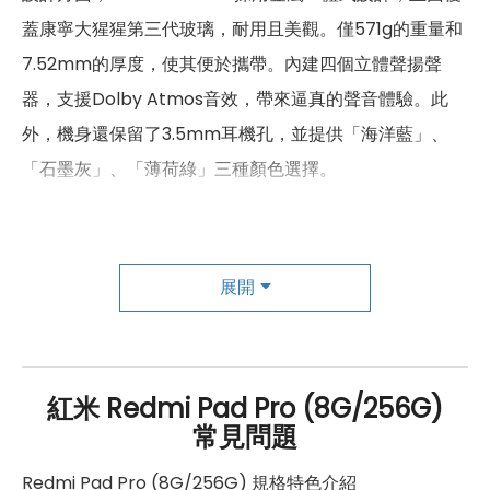
重量
571 g
蓋康寧大猩猩第三代玻璃，耐用且美觀。僅571g的重量和
7.52mm的厚度，使其便於攜帶。內建四個立體聲揚聲
顏色
海洋藍、薄荷綠、石墨灰
器，支援Dolby Atmos音效，帶來逼真的聲音體驗。此
外，機身還保留了3.5mm耳機孔，並提供「海洋藍」、
「石墨灰」、「薄荷綠」三種顏色選擇。
相機方面，Redmi Pad Pro後置800萬畫素鏡頭，前置同
樣為800萬畫素鏡頭，前置鏡頭具備AI臉部辨識功能，讓
展開
解鎖更快速便捷。對於喜愛自拍或視訊通話的使用者來
說，這樣的配置絕對足夠。
紅米 Redmi Pad Pro (8G/256G)
最後，價格方面，Redmi Pad Pro的官方建議售價為
常見問題
NT$8,999元。如果想要用更優惠的價格購入，建議選擇擁
Redmi Pad Pro (8G/256G) 規格特色介紹
有實體店鋪的大間通訊行，如傑昇通信。這些通訊行因為