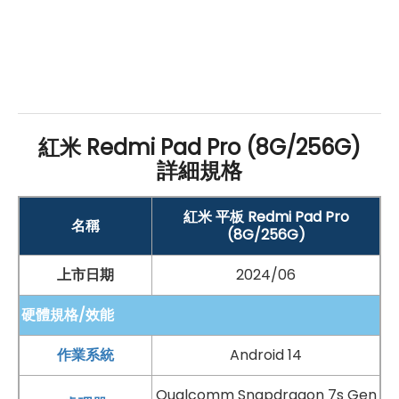
支援
microSD
記憶卡，最多可擴充 1.5TB 儲存空間
相機：
前置 800 萬
畫素
鏡頭
後置 800 萬
畫素
鏡頭
紅米 Redmi Pad Pro (8G/256G)
連接與通訊：
詳細規格
Wi-Fi
6
藍牙
5.2
紅米 平板 Redmi Pad Pro
名稱
(8G/256G)
3.5mm 耳機孔
上市日期
2024/06
電池與充電：
配備 1,0000
mAh
電池
硬體規格/效能
支援
USB Type-C
規格
作業系統
Android 14
支援33W 快速充電
Qualcomm Snapdragon 7s Gen