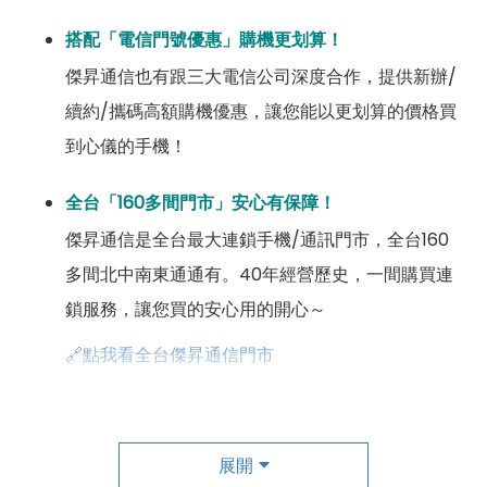
搭配「電信門號優惠」購機更划算！
傑昇通信也有跟三大電信公司深度合作，提供新辦/
續約/攜碼高額購機優惠，讓您能以更划算的價格買
到心儀的手機！
全台「160多間門市」安心有保障！
傑昇通信是全台最大連鎖手機/通訊門市，全台160
多間北中南東通通有。40年經營歷史，一間購買連
鎖服務，讓您買的安心用的開心～
🔗點我看全台傑昇通信門市
成為「尊榮會員優惠」好康超級多！
傑昇尊榮會員除了可以「消費集點兌換商品」，每半
展開
年還有「200元配件購物金」，每年再送「VIP生日