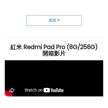
擇。運行
Android
14
作業系統
，搭配 Xiaomi HyperOS
操作介面，提供順暢且直觀的操作體驗。
Redmi
Pad Pro
搭載
Qualcomm
Snapdragon 7s Gen 2 八核心處理
展開
器，性能強勁，能夠應對各種日常應用和多媒體需求。內
建 8
GB
RAM
和 256
GB
ROM
，並支援
microSD
卡擴充
至 1.5TB，滿足大容量存儲需求。無論是下載影片、儲存
紅米 Redmi Pad Pro (8G/256G)
照片還是安裝應用程式，都有充足的空間。在連接性方
開箱影片
面，
Redmi
Pad Pro 支援
Wi-Fi 6
、雙頻
Wi-Fi
和
藍牙
5.2，提供穩定且高速的無線連接。續航方面，配備
10,000
mAh
大容量電池，支援 33W 快充技術，使用者可
以安心長時間使用，不必擔心電量不足。這使得
Redmi
Pad Pro 成為一款兼具性能、設計與便攜性的全能平板，
非常適合現代生活中的各種需求。