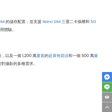
OM
的儲存配置，並支援
Nano SIM
三選二卡插槽和
5G
使用體驗。
及一個 1,200 萬
畫素
的
超廣角鏡頭
和一個 500 萬
畫
者對攝影的多種需求。