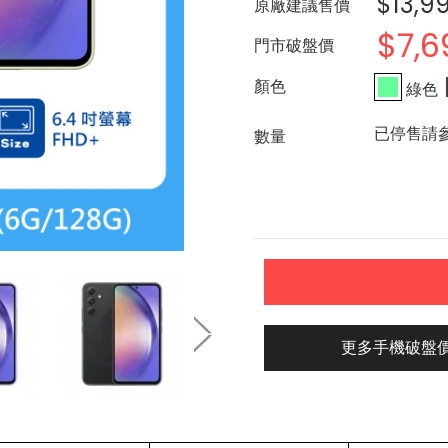
$13,9
原廠建議售價
$7,6
門市破盤價
綠色
已停售請
更多手機破盤