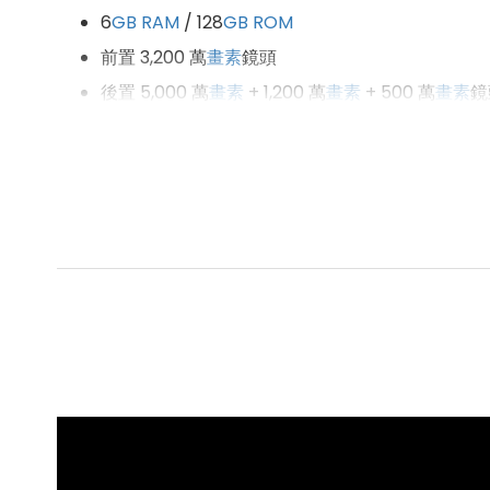
6
GB
RAM
/ 128
GB
ROM
前置 3,200 萬
畫素
鏡頭
後置 5,000 萬
畫素
+ 1,200 萬
畫素
+ 500 萬
畫素
鏡
配備 5,000
mAh
電池
採用
USB Type-C
規格，支援 25W 超快速充電
支援 microSD 記憶卡擴充 1TB 儲存空間
Wi-Fi 6
、
藍牙
5.3、
NFC
IP
67
防塵防水
軟體系統：
Android
13
作業系統
、One UI 操作介面
通訊功能：
5G
+
5G
雙卡雙待
生物辨識：