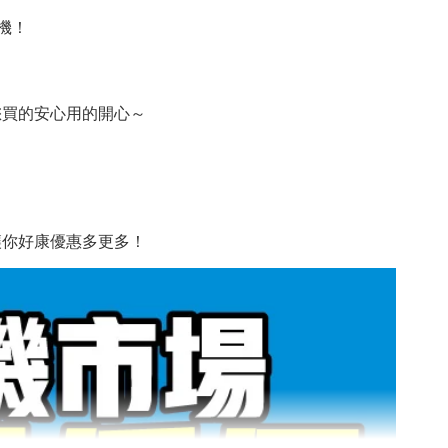
機！
您買的安心用的開心～
讓你好康優惠多更多！