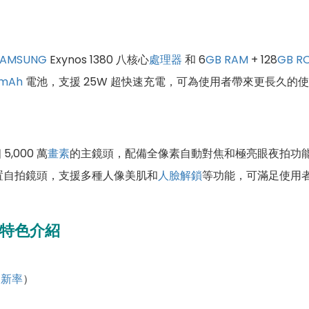
SAMSUNG
Exynos 1380 八核心
處理器
和 6
GB
RAM
+ 128
GB
R
mAh
電池，支援 25W 超快速充電，可為使用者帶來更長久的
,000 萬
畫素
的主鏡頭，配備全像素自動對焦和極亮眼夜拍功能，以
置自拍鏡頭，支援多種人像美肌和
人臉解鎖
等功能，可滿足使用
 規格特色介紹
更新率
）