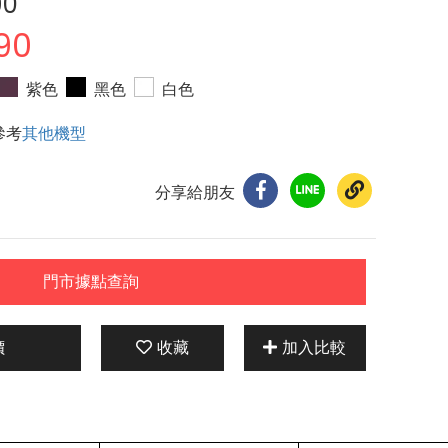
90
90
紫色
黑色
白色
參考
其他機型
分享給朋友
門市據點查詢
價
收藏
加入比較