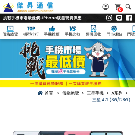
0
挑戰手機市場最低價~iPhone破盤現貨供應
價格總覽
機型排行
手機推薦
手機比較
舊機回收
門市據點
門號
首頁
價格總覽
三星手機
A系列
三星 A71 (8G/128G)