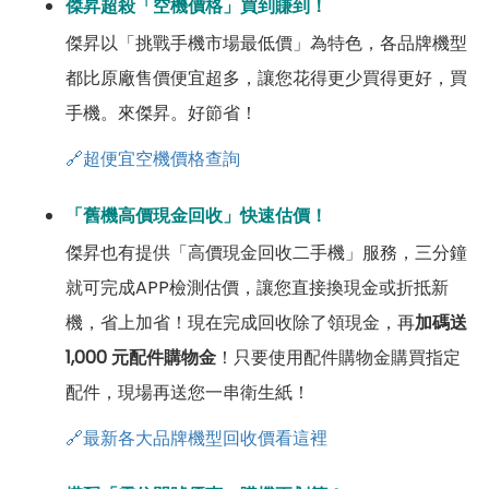
傑昇超殺「空機價格」買到賺到！
傑昇以「挑戰手機市場最低價」為特色，各品牌機型
都比原廠售價便宜超多，讓您花得更少買得更好，買
手機。來傑昇。好節省！
🔗超便宜空機價格查詢
「舊機高價現金回收」快速估價！
傑昇也有提供「高價現金回收二手機」服務，三分鐘
就可完成APP檢測估價，讓您直接換現金或折抵新
機，省上加省！現在完成回收除了領現金，再
加碼送
1,000 元配件購物金
！只要使用配件購物金購買指定
配件，現場再送您一串衛生紙！
🔗最新各大品牌機型回收價看這裡