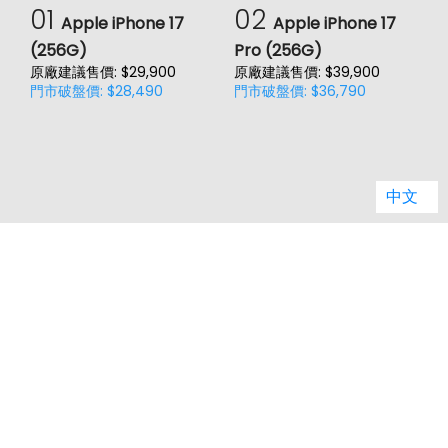
1900(B2), 2100(B1), 2600(B7),
01
02
Apple iPhone 17
Apple iPhone 17
4G FDD LTE頻率
700(B12), 700(B13), 700(B17),
700(B28), 800(B20), 850(B5),
(256G)
Pro (256G)
(
900(B8)
原廠建議售價: $29,900
原廠建議售價: $39,900
原
門市破盤價: $28,490
門市破盤價: $36,790
門
2300(B40), 2500(B41),
4G TDD LTE頻率
2600(B38)
3G 頻率
HSDPA, HSUPA, WCDMA
中文
GSM 1800, GSM 1900, GSM 850,
2G頻率
GSM 900
SIM卡類型
nano-SIM
客服電話：
02-29959861 轉1 (週一到週五 09:00-17:00)
SIM卡槽數
2
jason.service@jyes.com.tw
SIM卡槽設計
4G+4G
品牌總覽
品牌推薦
縣市據點
電信總覽
新知主題
類別比較
SIM卡槽1最高支援
4G
熱門新知
購物須知
網站導覽