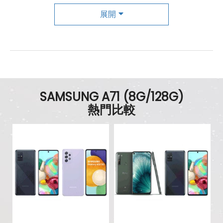
主相機
展開
第一主相機畫素
6400 萬畫素
第一主相機鏡頭種類
廣角鏡頭
第一主相機光圈
f1.8
SAMSUNG A71 (8G/128G)
錄影功能
4K（30fps）
熱門比較
自動對焦
有
第二主相機畫素
1200 萬畫素
第二主相機鏡頭種類
超廣角鏡頭
第二主相機光圈
f2.2
第三主相機畫素
500 萬畫素