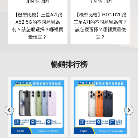
JUN 15 2021
JUN 15 2021
第三主相機鏡頭種類
景深鏡頭
【機型比較】三星A71跟
【機型比較】HTC U20跟
A52 5G的不同差異為
三星A71的不同差異為何？
第三主相機光圈
f2.4
何？該怎麼選擇？哪裡買
該怎麼選擇？哪裡買最便
第四主相機畫素
500 萬畫素
最便宜？
宜？
第四主相機鏡頭種類
微距鏡頭
暢銷排行榜
第四主相機光圈
f2.4
前相機
第一前相機畫素
3200 萬畫素
第一前相機光圈
f2.2
通訊與網路系統
1700(B4), 1700(B66), 1800(B3),