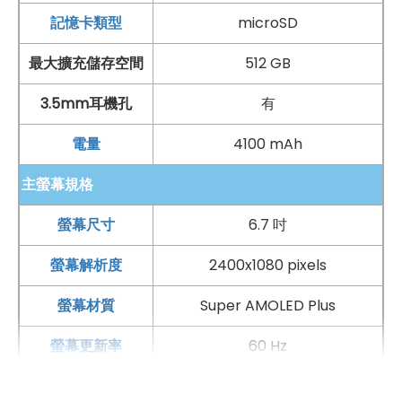
記憶卡類型
microSD
最大擴充儲存空間
512 GB
3.5mm耳機孔
有
電量
4100 mAh
手機哪裡買價格最便宜划算有保障?
主螢幕規格
如果想要買到價格最便宜划算又有保障的手機當然要到
傑
螢幕尺寸
6.7 吋
昇通信
！傑昇通信是全台最大且經營30多年通信連鎖，挑
螢幕解析度
2400x1080 pixels
戰手機市場最低價，保證原廠公司貨，還送千元尊榮卡及
好禮抽獎卷
，
續約/攜碼
再享高額折扣！此外在台灣有超過
螢幕材質
Super AMOLED Plus
百間門市
，一間購買連鎖服務，一次購買終生服務，售後
螢幕更新率
60 Hz
免擔心購買有保障，買手機來傑昇好節省！
HDR
有