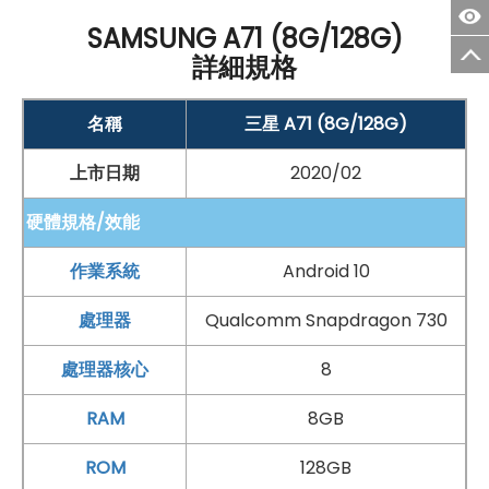
◎ 採用 USB
Type-C
規格，支援 25W 閃電快充
SAMSUNG A71 (8G/128G)
◎ 支援 microSD 記憶卡，最高可擴充至 512
GB
儲存空間
詳細規格
*產品功能僅供參考，詳細以原廠說明為準
名稱
三星 A71 (8G/128G)
以上原文出處：
SOGI 手機王
上市日期
2020/02
硬體規格/效能
作業系統
Android 10
處理器
Qualcomm Snapdragon 730
處理器核心
8
RAM
8GB
ROM
128GB