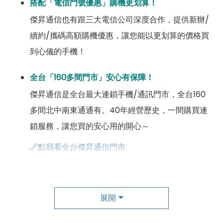
搭配「電信門號優惠」購機更划算！
傑昇通信也有跟三大電信公司深度合作，提供新辦/
續約/攜碼高額購機優惠，讓您能以更划算的價格買
到心儀的手機！
全台「160多間門市」安心有保障！
傑昇通信是全台最大連鎖手機/通訊門市，全台160
多間北中南東通通有。40年經營歷史，一間購買連
鎖服務，讓您買的安心用的開心～
🔗點我看全台傑昇通信門市
成為「尊榮會員優惠」好康超級多！
傑昇尊榮會員除了可以「消費集點兌換商品」，每半
展開
年還有「200元配件購物金」，每年再送「VIP生日
好禮」，讓你好康優惠多更多！