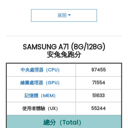
矩形模組設計
展開
SAMSUNG
Galaxy A71 主相機採用矩形模組設計，分別
為 6,400 萬畫素（F1.8
光圈
）+ 1,200 萬畫素 123° 超廣角
鏡頭（F2.2
光圈
）+ 500 萬畫素景深（F2.2
光圈
）+ 500
萬畫素 40mm 微距（F2.4
光圈
），搭載 30 種 AI 場景智
SAMSUNG A71 (8G/128G)
慧辨識及瑕疵檢測，拍照時自動將色彩最佳化，還能自動
安兔兔跑分
偵測閉眼、鏡頭污漬、模糊及過度背光；透過廣角鏡頭可
中央處理器（CPU）
97455
享有「intelligent switch」功能，會建議 Wide Shot 模
式並自動開啟；並支援超穩定動態攝影，提供絕佳錄影品
繪圖處理器（GPU）
71554
質，輕鬆捕捉動態美。
SAMSUNG
Galaxy A71 前置 3,200
記憶體（MEM）
51633
萬畫素自拍鏡頭（F2.2
光圈
），具備大眼、美肌、瘦臉及
各式濾鏡效果，秀出不同照片 style。
使用者體驗（UX）
55244
總分（Total）