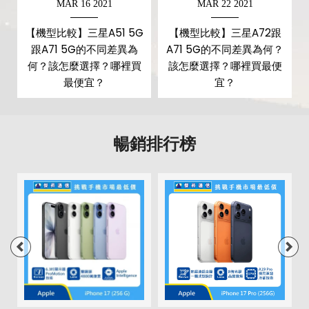
MAR 16 2021
MAR 22 2021
第三主相機鏡頭種類
景深鏡頭
【機型比較】三星A51 5G
【機型比較】三星A72跟
跟A71 5G的不同差異為
A71 5G的不同差異為何？
第三主相機光圈
f2.4
何？該怎麼選擇？哪裡買
該怎麼選擇？哪裡買最便
第四主相機畫素
500 萬畫素
最便宜？
宜？
第四主相機鏡頭種類
微距鏡頭
暢銷排行榜
第四主相機光圈
f2.4
前相機
第一前相機畫素
3200 萬畫素
第一前相機光圈
f2.2
通訊與網路系統
5G 頻率
2500(n41), 3500(n78)