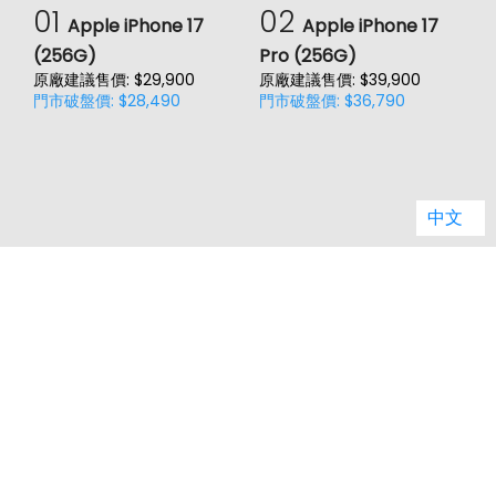
01
02
Apple iPhone 17
Apple iPhone 17
1700(B4), 1800(B3), 2100(B1),
(256G)
Pro (256G)
(
4G FDD LTE頻率
2600(B7), 700(B12), 700(B28),
800(B20), 850(B5), 900(B8)
原廠建議售價: $29,900
原廠建議售價: $39,900
原
門市破盤價: $28,490
門市破盤價: $36,790
門
1900(B39), 2100(B34),
4G TDD LTE頻率
2300(B40), 2500(B41),
2600(B38)
中文
3G 頻率
HSDPA, HSUPA, WCDMA
GSM 1800, GSM 1900, GSM 850,
2G頻率
GSM 900
客服電話：
02-29959861 轉1 (週一到週五 09:00-17:00)
SIM卡類型
nano-SIM
jason.service@jyes.com.tw
SIM卡槽數
2
品牌總覽
品牌推薦
縣市據點
SIM卡槽設計
5G+4G
電信總覽
新知主題
類別比較
熱門新知
購物須知
網站導覽
SIM卡槽1最高支援
5G