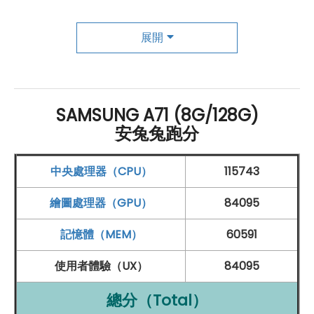
角鏡頭（F2.2
光圈
）+ 500 萬
畫素
景深（F2.2
光圈
）+
展開
500 萬
畫素
40mm 微距（F2.4
光圈
），搭載 AI 場景辨
識及瑕疵檢測，自動偵測閉眼、鏡頭污漬、模糊等狀況；
支援超穩定動態攝影，提供高品質錄影表現，輕鬆捕捉動
態美感。
SAMSUNG
Galaxy A71 5G 前置 3,200 萬
畫素
自
SAMSUNG A71 (8G/128G)
拍鏡頭（F2.2
光圈
），具備人像美顏、臉部辨識功能。
安兔兔跑分
中央處理器（CPU）
115743
SAMSUNG Galaxy A71 5G 規格特色介紹
繪圖處理器（GPU）
84095
◎ 5G + 4G 雙卡雙待
記憶體（MEM）
60591
◎
Android 作業系統
、One UI 操作介面
◎
6.7 吋
2,400 x 1,080pixels
解析度
Super AMOLED
使用者體驗（UX）
84095
Plus 觸控螢幕
總分（Total）
◎
SAMSUNG
Exynos
980, 2.2
GHz
+ 1.8
GHz
八核心
處理