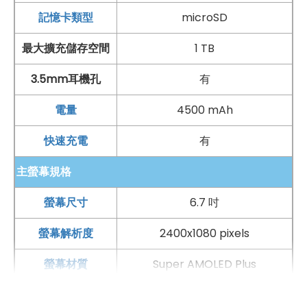
昇通信
！傑昇通信是全台最大且經營30多年通信連鎖，挑
記憶卡類型
microSD
戰手機市場最低價，保證原廠公司貨，還送千元尊榮卡及
最大擴充儲存空間
1 TB
好禮抽獎卷
，
續約/攜碼
再享高額折扣！此外在台灣有超過
3.5mm耳機孔
有
百間門市
，一間購買連鎖服務，一次購買終生服務，售後
免擔心購買有保障，買手機來傑昇好節省！
電量
4500 mAh
快速充電
有
主螢幕規格
螢幕尺寸
6.7 吋
螢幕解析度
2400x1080 pixels
螢幕材質
Super AMOLED Plus
螢幕更新率
60 Hz