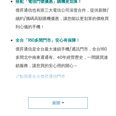
搭配「電信門號優惠」購機更划算！
傑昇通信也有跟三大電信公司深度合作，提供新辦/
續約/攜碼高額購機優惠，讓您能以更划算的價格買
到心儀的手機！
全台「160多間門市」安心有保障！
傑昇通信是全台最大連鎖手機/通訊門市，全台160
多間北中南東通通有。40年經營歷史，一間購買連
鎖服務，讓您買的安心用的開心～
🔗點我看全台傑昇通信門市
成為「尊榮會員優惠」好康超級多！
傑昇尊榮會員除了可以「消費集點兌換商品」，每半
展開
年還有「200元配件購物金」，每年再送「VIP生日
好禮」，讓你好康優惠多更多！