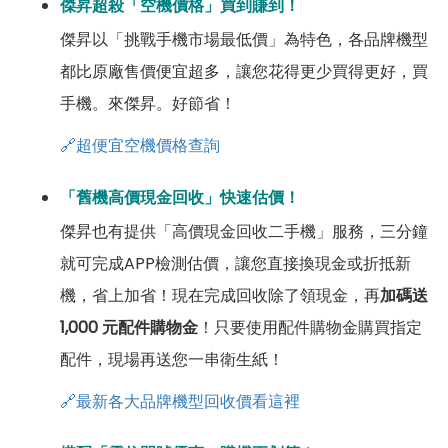
傑昇超殺「空機價格」買到賺到！
傑昇以「挑戰手機市場最低價」為特色，各品牌機型
都比原廠售價便宜超多，讓您花得更少買得更好，買
手機。來傑昇。好節省！
🔗超便宜空機價格查詢
「舊機高價現金回收」快速估價！
傑昇也有提供「高價現金回收二手機」服務，三分鐘
就可完成APP檢測估價，讓您直接換現金或折抵新
機，省上加省！現在完成回收除了領現金，再
加碼送
1,000 元配件購物金
！只要使用配件購物金購買指定
配件，現場再送您一串衛生紙！
🔗最新各大品牌機型回收價看這裡