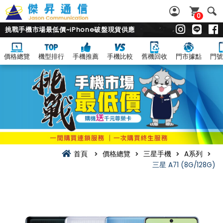
0
挑戰手機市場最低價~iPhone破盤現貨供應
價格總覽
機型排行
手機推薦
手機比較
舊機回收
門市據點
門號
首頁
價格總覽
三星手機
A系列
三星 A71 (8G/128G)