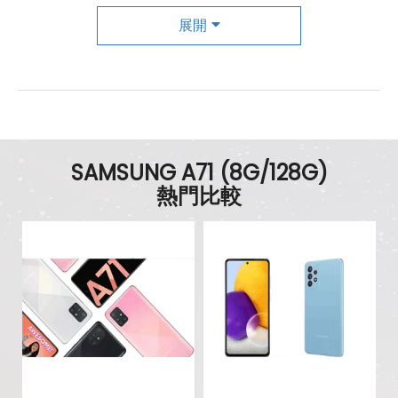
主相機
展開
第一主相機畫素
6400 萬畫素
第一主相機鏡頭種類
廣角鏡頭
第一主相機光圈
f1.8
SAMSUNG A71 (8G/128G)
錄影功能
4K（30fps）
熱門比較
自動對焦
有
第二主相機畫素
1200 萬畫素
第二主相機鏡頭種類
超廣角鏡頭
第二主相機光圈
f2.2
第三主相機畫素
500 萬畫素