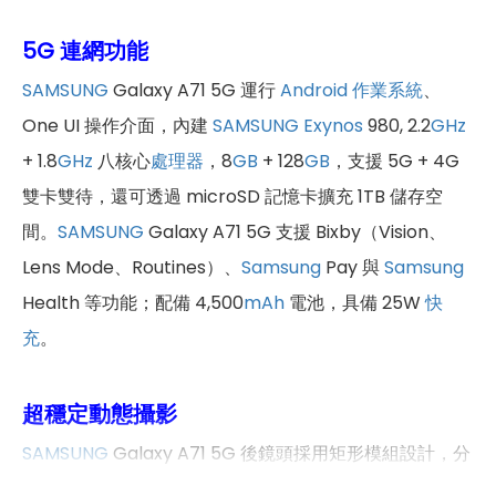
5G 連網功能
SAMSUNG
Galaxy A71 5G 運行
Android 作業系統
、
One UI 操作介面，內建
SAMSUNG
Exynos
980, 2.2
GHz
+ 1.8
GHz
八核心
處理器
，8
GB
+ 128
GB
，支援 5G + 4G
雙卡雙待，還可透過 microSD 記憶卡擴充 1TB 儲存空
間。
SAMSUNG
Galaxy A71 5G 支援 Bixby（Vision、
Lens Mode、Routines）、
Samsung
Pay 與
Samsung
Health 等功能；配備 4,500
mAh
電池，具備 25W
快
充
。
超穩定動態攝影
SAMSUNG
Galaxy A71 5G 後鏡頭採用矩形模組設計，分
別為 6,400 萬
畫素
（F1.8
光圈
）+ 1,200 萬
畫素
123° 超廣