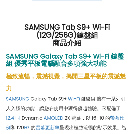
好禮」，讓你好康優惠多更多！
SAMSUNG Tab S9+ Wi-Fi
(12G/256G)鍵盤組
商品介紹
SAMSUNG Galaxy Tab S9+
Wi-Fi
鍵盤
組
優秀平板電腦融合多項強大功能
極致流暢，震撼視覺，揭開三星平板的震撼魅
力
SAMSUNG
Galaxy Tab S9+
Wi-Fi
鍵盤組 擁有一系列引
人入勝的功能，讓您在使用中獲得優越體驗。它配備了
12.4 吋
Dynamic
AMOLED
2X 螢幕，以 16 : 10 的
螢幕比
例
和 120
Hz
的
螢幕更新率
呈現出極致流暢的顯示效果。智