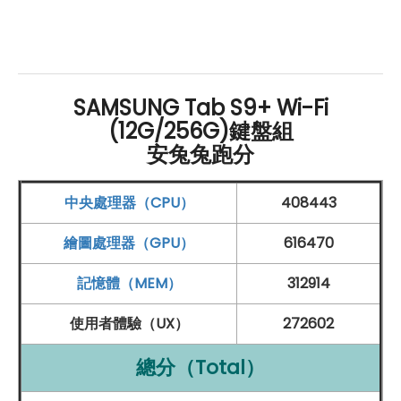
Meet 視訊通話中進行畫面分享和即時共同編輯。
總的來說，Galaxy Tab S9+
Wi-Fi
鍵盤組 是一款功能豐
富的平板，為您帶來了無限的可能性和優越的使用體驗。
SAMSUNG Tab S9+ Wi-Fi
無論是在視覺、聽覺還是創作方面，它都能滿足您的需
(12G/256G)鍵盤組
求，成為您的理想伴侶。
安兔兔跑分
中央處理器（CPU）
408443
SAMSUNG Galaxy Tab S9+ Wi-Fi 鍵盤
組 規格特色介紹
繪圖處理器（GPU）
616470
作業系統
和操作介面：
記憶體（MEM）
312914
Android
13
作業系統
、One UI Tab 操作介面
使用者體驗（UX）
272602
螢幕：
12.4 吋
Dynamic
AMOLED
2X 螢幕
總分（Total）
120
Hz
螢幕更新率