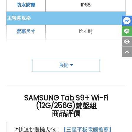
好禮抽獎卷
，
續約/攜碼
再享高額折扣！此外在台灣有超過
防水防塵
IP68
百間門市
，一間購買連鎖服務，一次購買終生服務，售後
主螢幕規格
免擔心購買有保障，買手機來傑昇好節省！
螢幕尺寸
12.4 吋
螢幕解析度
2800x1752 pixels
螢幕材質
Dynamic AMOLED 2X
展開
螢幕更新率
120 Hz
主相機
SAMSUNG Tab S9+ Wi-Fi
第一主相機畫素
1300 萬畫素
(12G/256G)鍵盤組
錄影功能
4K（30fps）
商品評價
自動對焦
有
📍快速挑選懶人包：
【三星平板電腦推薦】