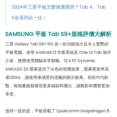
第二主相機畫素
800 萬畫素
2024年三星平板怎麼挑選購買？Tab A、Tab
前相機
S全系列比一比！
第一前相機畫素
1200 萬畫素
SAMSUNG 平板 Tab S9+
規格評價大解析
連結功能
三星 Galaxy Tab S9+ 5G 是一款功能強大且令人驚艷的
Wi-Fi
802.11 ax
平板電腦。使用 Android 13 作業系統及 One UI Tab 操作
介面，整體使用體驗非常順暢。12.4 吋 Dynamic
藍牙
5.3
AMOLED 2X 螢幕提供了出色的視覺效果，螢幕更新率高
GPS
有
達120Hz，讓使用者感受到流暢的顯示效果。色彩均勻鮮
豔，每個畫面都展現更多細節和層次，讓觀影和瀏覽更加
連接埠 (USB)
Type-C
享受。
辨識功能
螢幕指紋辨識
有
值得一提的是，平板搭載了 Qualcomm Snapdragon 8