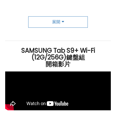
Qualcomm
Snapdragon 8 Gen 2 for Galaxy 行動平
台，提供卓越的效能和處理能力。它支援
Wi-Fi 6E
和
藍
牙
5.3，內部配置了 12
GB
RAM
和 256
GB
ROM
，而且還
展開
可通過 microSD 卡擴充儲存容量，最高可達 1TB。
強大功能與創意筆記體驗
SAMSUNG Tab S9+ Wi-Fi
(12G/256G)鍵盤組
SAMSUNG
Galaxy Tab S9+
Wi-Fi
鍵盤組 附贈全新的 S
開箱影片
Pen 手寫筆，還能在各種場景中自由書寫，讓您能夠隨時
記錄靈感，開啟更多的創作可能。而且這支 S Pen 支援雙
向充電技術，讓您無論以哪一端擺放於充電區，都能輕鬆
充電。最後還支援 DeX 模式，模擬桌機般的使用體驗，實
現極致的平板便攜性。 DeX 模式不僅具備滑鼠操作和靈活
的視窗縮放功能，還提供內建的第二螢幕功能，讓您可以
將電腦畫面鏡射或延伸至平板上顯示，並在
Google