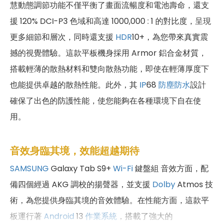
慧動態調節功能不僅平衡了畫面流暢度和電池壽命，還支
援 120% DCI-P3 色域和高達 1000,000 : 1 的對比度，呈現
更多細節和層次，同時還支援
HDR
10+，為您帶來真實震
撼的視覺體驗。這款平板機身採用 Armor 鋁合金材質，
搭載輕薄的散熱材料和雙向散熱功能，即使在輕薄厚度下
也能提供卓越的散熱性能。此外，其
IP
68
防塵防水
設計
確保了出色的防護性能，使您能夠在各種環境下自在使
用。
音效身臨其境，效能超越期待
SAMSUNG
Galaxy Tab S9+
Wi-Fi
鍵盤組 音效方面，配
備四個經過 AKG 調校的揚聲器，並支援
Dolby
Atmos 技
術，為您提供身臨其境的音效體驗。在性能方面，這款平
板運行著
Android
13
作業系統
，搭載了強大的