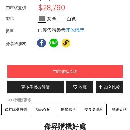
$28,790
門市破盤價
灰色
白色
已停售請參考
其他機型
分享給朋友
門市據點查詢
更多手機破盤價
收藏
加入比較
傑昇購機好處
商品介紹
開箱影片
安兔兔跑分
詳細規格
傑昇購機好處