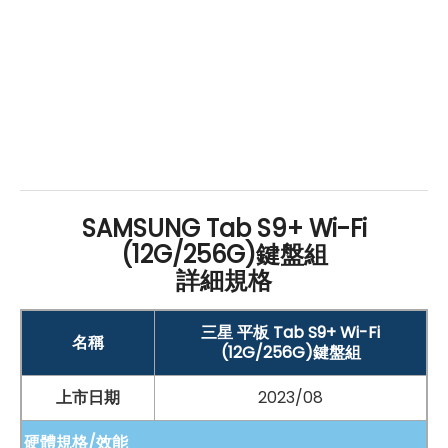
支援全新 S Pen 手寫筆操作
IP
68
防塵防水
設計、雙向充電功能
知名筆記軟體 GoodNotes
搭配書本式鍵盤皮套
電池：
容量：10,090
mAh
容量
儲存擴充：
SAMSUNG Tab S9+ Wi-Fi
支援 microSD 記憶卡，最高可擴充至 1TB 儲存空間
(12G/256G)鍵盤組
詳細規格
防水等級：
IP
68
防塵防水
等級
三星 平板 Tab S9+ Wi-Fi
名稱
(12G/256G)鍵盤組
上市日期
2023/08
*規格以原廠官網說明為準
硬體規格/效能