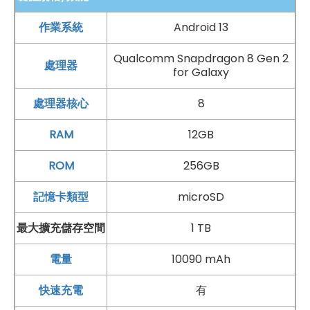
作業系統
Android 13
Qualcomm Snapdragon 8 Gen 2
處理器
for Galaxy
處理器核心
8
RAM
12GB
ROM
256GB
記憶卡類型
microSD
手機哪裡買價格最便宜划算有保障?
最大擴充儲存空間
1 TB
如果想要買到價格最便宜划算又有保障的手機當然要到
傑
電量
10090 mAh
昇通信
！傑昇通信是全台最大且經營30多年通信連鎖，挑
戰手機市場最低價，保證原廠公司貨，還送千元尊榮卡及
快速充電
有