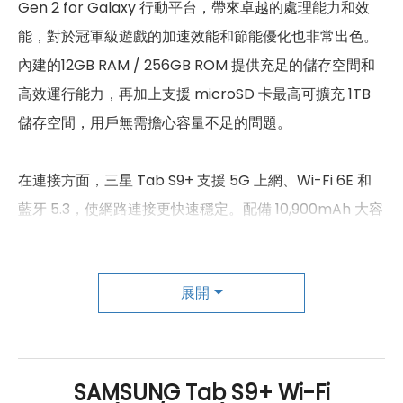
Gen 2 for Galaxy 行動平台，帶來卓越的處理能力和效
臉部辨識
有
能，對於冠軍級遊戲的加速效能和節能優化也非常出色。
機身設計
內建的12GB RAM / 256GB ROM 提供充足的儲存空間和
高效運行能力，再加上支援 microSD 卡最高可擴充 1TB
尺寸
185.4 x 285.4 x 5.7 mm
儲存空間，用戶無需擔心容量不足的問題。
重量
581 g
在連接方面，三星 Tab S9+ 支援 5G 上網、Wi-Fi 6E 和
顏色
黑曜灰、米霧白
藍牙 5.3，使網路連接更快速穩定。配備 10,900mAh 大容
量電池，讓用戶在使用時更長時間無憂。
展開
而平板的攝影功能也相當優秀，前置 1,200 萬畫素超廣角
鏡頭讓自拍更生動有趣，後置 1,300 萬畫素鏡頭＋800 萬
畫素超廣角鏡頭組合能輕鬆拍出清晰影像，讓用戶捕捉到
豐富細節。
SAMSUNG Tab S9+ Wi-Fi