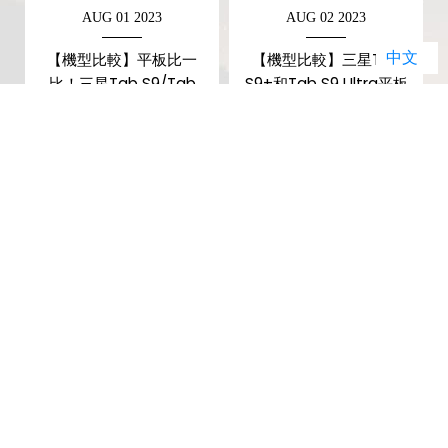
AUG 01 2023
AUG 02 2023
中文
【機型比較】平板比一
【機型比較】三星Tab
比！三星Tab S9/Tab
S9+和Tab S9 Ultra平板
差
S9+規格和價錢差多少？
選哪台比較好？規格功能/
評價比較！
暢銷排行榜