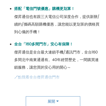
搭配「電信門號優惠」購機更划算！
傑昇通信也有跟三大電信公司深度合作，提供新辦/
續約/攜碼高額購機優惠，讓您能以更划算的價格買
到心儀的手機！
全台「160多間門市」安心有保障！
傑昇通信是全台最大連鎖手機/通訊門市，全台160
多間北中南東通通有。40年經營歷史，一間購買連
鎖服務，讓您買的安心用的開心～
🔗點我看全台傑昇通信門市
成為「尊榮會員優惠」好康超級多！
傑昇尊榮會員除了可以「消費集點兌換商品」，每半
展開
年還有「200元配件購物金」，每年再送「VIP生日