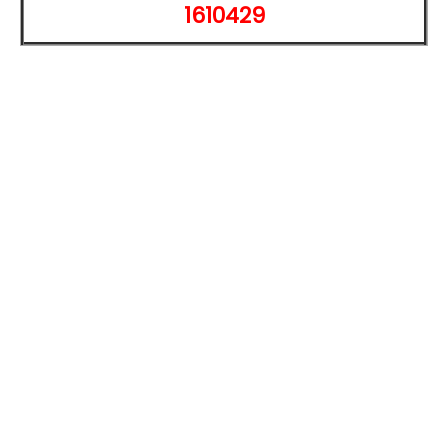
1610429
行動平台：
Qualcomm
Snapdragon 8 Gen 2 for Galaxy 行
動平台
記憶體：
12
GB
RAM
/ 256
GB
ROM
網路連接：
Wi-Fi 6
E、
藍牙
5.3
鏡頭：
前置 1,200 萬
畫素
鏡頭
後置 1,300 萬
畫素
鏡頭 + 800 萬
畫素
鏡頭
支援自動對焦
S Pen 手寫筆：