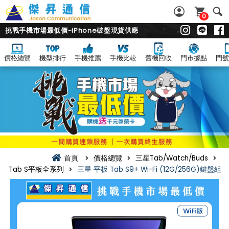
0
挑戰手機市場最低價~iPhone破盤現貨供應
價格總覽
機型排行
手機推薦
手機比較
舊機回收
門市據點
門號
首頁
價格總覽
三星Tab/Watch/Buds
Tab S平板全系列
三星 平板 Tab S9+ Wi-Fi (12G/256G)鍵盤組