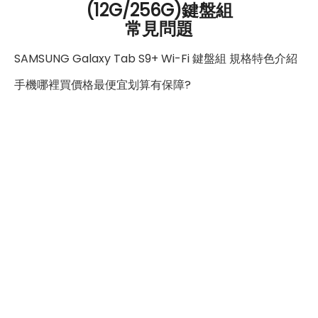
(12G/256G)鍵盤組
常見問題
另一項令人驚喜的功能是附贈的「S Pen手寫筆」，它不
僅具有 IP68 防塵防水認證，還能在搜尋欄、瀏覽器和應
SAMSUNG Galaxy Tab S9+ Wi-Fi 鍵盤組 規格特色介紹
用程式商店中書寫，搭配最新的雙方向充電技術，讓 S
手機哪裡買價格最便宜划算有保障?
Pen 無論放置的端口都能有效充電，帶來更便捷的使用體
驗。
總的來說，三星 Galaxy Tab S9+ 5G 是一款功能強大、
效能卓越且多功能的平板電腦。不論是用於工作或娛樂，
它都能為用戶帶來非凡的使用體驗。