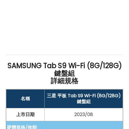
SAMSUNG Tab S9 Wi-Fi (8G/128G)
鍵盤組
詳細規格
手機哪裡買價格最便宜划算有保障?
三星 平板 Tab S9 Wi-Fi (8G/128G)
名稱
如果想要買到價格最便宜划算又有保障的手機當然要到
傑
鍵盤組
昇通信
！傑昇通信是全台最大且經營30多年通信連鎖，挑
上市日期
2023/08
戰手機市場最低價，保證原廠公司貨，還送千元尊榮卡及
硬體規格/效能
好禮抽獎卷
，
續約/攜碼
再享高額折扣！此外在台灣有超過