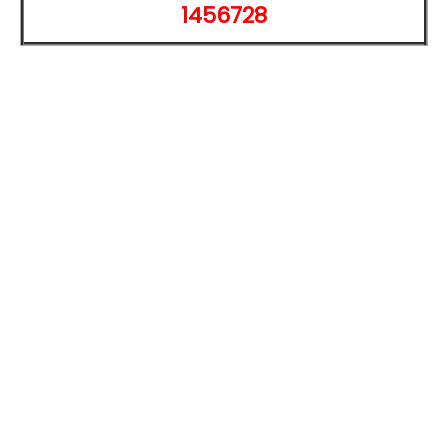
相機：
1456728
前置 1,200 萬
畫素
鏡頭
後置 1,300 萬
畫素
鏡頭
S Pen 手寫筆：
配備全新的 S Pen 手寫筆
IP
68
防塵防水
設計、雙向充電功能
搭配筆記軟體 GoodNotes
搭配書本式鍵盤皮套
電池：
配備 8,400
mAh
電池
*規格以原廠官網說明為準