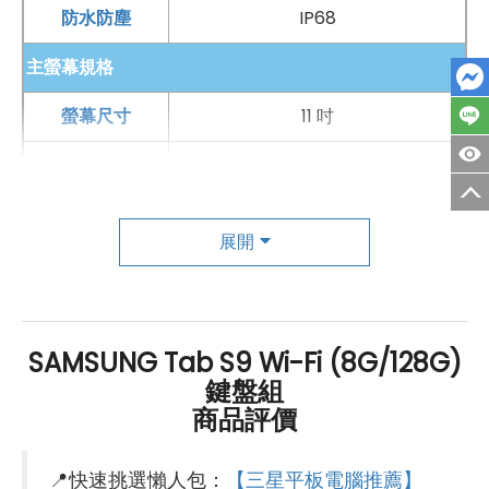
防水防塵
IP68
主螢幕規格
螢幕尺寸
11 吋
螢幕解析度
2560x1600 pixels
螢幕材質
Dynamic AMOLED 2X
展開
螢幕更新率
120 Hz
主相機
SAMSUNG Tab S9 Wi-Fi (8G/128G)
第一主相機畫素
1300 萬畫素
鍵盤組
錄影功能
4K（30fps）
商品評價
自動對焦
有
📍快速挑選懶人包：
【三星平板電腦推薦】