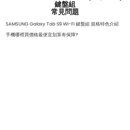
安心。這款平板的外觀精緻時尚，噴砂處理和光滑表面讓
鍵盤組
常見問題
它顯得低調專業，兩種顏色款式供人選擇。
SAMSUNG Galaxy Tab S9 Wi-Fi 鍵盤組 規格特色介紹
相機功能擁有1,200萬畫素超廣角鏡頭的前置相機，能容納
手機哪裡買價格最便宜划算有保障?
更多畫面，讓自拍更生動有趣。而後置的1,300萬畫素超廣
角鏡頭支援自動對焦，能夠輕鬆拍攝出驚艷的風景照片，
捕捉到細節豐富、清晰銳利的影像。
總的來說，三星Tab S9的使用體驗令人非常滿意。它融合
了高效處理器、震撼螢幕、方便的S Pen手寫筆，以及優
秀的相機功能，在工作和娛樂中都能發揮出最大的效能。
這款平板是使用者不可或缺的得力助手，無論是觀影、閱
讀還是創作，它都能帶來極致的使用體驗。