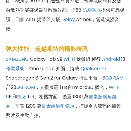
節。機身以 Armor 鋁合金材質打造，輕薄散熱材料及雙
向散熱功能確保最佳散熱效能。
IP
68
防塵防水
提供可靠保
護，四個 AKG 揚聲器支援
Dolby
Atmos，營造沉浸音
效。
強大性能、超越期待的攝影表現
SAMSUNG
Galaxy Tab S9
Wi-Fi
鍵盤組 運行
Android
13
作業系統
，One UI Tab 介面，搭載
Qualcomm
Snapdragon 8 Gen 2 for Galaxy 行動平台，8
GB
RAM
/ 128
GB
ROM
，支援最高 1TB 的 microSD 擴充，
Wi-Fi
6
E 和
藍牙
5.3。相機方面，後置 1300 萬
畫素
超廣角鏡
頭
，前置 1200 萬
畫素
超廣角鏡頭
，捕捉令人驚艷的風景
照片及生動自拍。