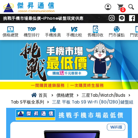
0
挑戰手機市場最低價~iPhone破盤現貨供應
價格總覽
機型排行
手機推薦
手機比較
舊機回收
門市據點
門號
首頁
價格總覽
三星Tab/Watch/Buds
Tab S平板全系列
三星 平板 Tab S9 Wi-Fi (8G/128G)鍵盤組