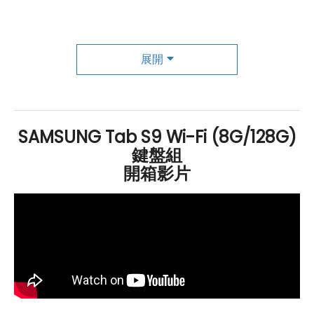
創意無限，全新S Pen與便捷多功能
SAMSUNG
Galaxy Tab S9
Wi-Fi
鍵盤組 全新 S Pen 隨
附，具
IP
68
防塵防水
認證，寫作體驗類似紙筆，適用於
展開
記錄創意，並可在搜尋欄、瀏覽器和應用程式商店書寫。
新雙向充電技術確保 S Pen 充電便捷。DeX 模式模擬桌面
使用體驗，支援滑鼠操作、視窗縮放、排列和內建第二螢
SAMSUNG Tab S9 Wi-Fi (8G/128G)
幕功能，可在
Google
Meet 視訊通話中進行畫面分享和
鍵盤組
即時共同編輯。
開箱影片
SAMSUNG Galaxy Tab S9 Wi-Fi 鍵盤組
規格特色介紹
作業系統
和操作介面：
Android
13
作業系統
、One UI Tab 操作介面