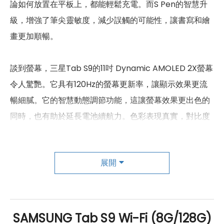
論如何放置在平板上，都能輕鬆充電。而S Pen的智慧升
機身設計
級，增強了筆尖靈敏度，減少誤觸的可能性，讓書寫和繪
尺寸
165.8 x 254.3 x 5.9 mm
畫更加順暢。
重量
498 g
談到螢幕，三星Tab S9的11吋 Dynamic AMOLED 2X螢幕
顏色
黑曜灰、米霧白
令人驚艷。它具有120Hz的螢幕更新率，讓顯示效果更流
暢細膩。它的智慧動態調節功能，這讓螢幕效果更出色的
同時，也有助於延長電池續航力。色彩表現真實，對比度
高，支援HDR10+，在觀賞影片和瀏覽照片時，感受到震
撼的視覺體驗。
展開
外觀方面，三星Tab S9的機身採用Armor鋁合金材質，輕
薄設計且具備良好的散熱性能，長時間使用時也能保持高
效運行。它還擁有IP68防水防塵設計，在日常使用中更加
SAMSUNG Tab S9 Wi-Fi (8G/128G)