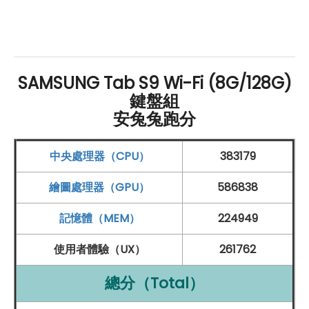
螢幕和顯示：
11 吋
Dynamic
AMOLED
2X 螢幕
120
Hz
螢幕更新率
支援 120% DCI-P3 色域、對比度 1000,000：1、
SAMSUNG Tab S9 Wi-Fi (8G/128G)
HDR
10+
鍵盤組
安兔兔跑分
智慧動態調節
處理性能和
記憶體
：
中央處理器（CPU）
383179
Qualcomm
Snapdragon 8 Gen 2 for Galaxy 行
繪圖處理器（GPU）
586838
動平台
8
GB
RAM
/ 128
GB
ROM
記憶體（MEM）
224949
支援 microSD 記憶卡最高擴充 1TB 儲存空間
使用者體驗（UX）
261762
連線與通訊：
總分（Total）
Wi-Fi 6
E、
藍牙
5.3