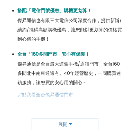
搭配「電信門號優惠」購機更划算！
傑昇通信也有跟三大電信公司深度合作，提供新辦/
續約/攜碼高額購機優惠，讓您能以更划算的價格買
到心儀的手機！
全台「160多間門市」安心有保障！
傑昇通信是全台最大連鎖手機/通訊門市，全台160
多間北中南東通通有。40年經營歷史，一間購買連
鎖服務，讓您買的安心用的開心～
🔗點我看全台傑昇通信門市
成為「尊榮會員優惠」好康超級多！
傑昇尊榮會員除了可以「消費集點兌換商品」，每半
展開
年還有「200元配件購物金」，每年再送「VIP生日