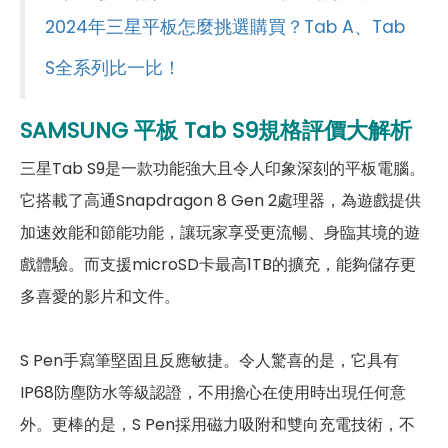
前相機
2024年三星平板怎麼挑選購買？Tab A、Tab
第一前相機畫素
1200 萬畫素
S全系列比一比！
連結功能
SAMSUNG 平板 Tab S9
規格評價大解析
Wi-Fi
802.11 ax
三星Tab S9是一款功能強大且令人印象深刻的平板電腦。
藍牙
5.3
它搭載了高通Snapdragon 8 Gen 2處理器，為遊戲提供
加速效能和節能功能，讓玩家享受更流暢、身臨其境的遊
GPS
有
戲體驗。而支援microSD卡最高1TB的擴充，能夠儲存更
連接埠 (USB)
Type-C
多喜愛的影片和文件。
辨識功能
S Pen手寫筆堅固且反應敏捷。令人驚喜的是，它具有
螢幕指紋辨識
有
IP68防塵防水等級認證，不用擔心在使用時出現任何意
臉部辨識
有
外。更棒的是，S Pen採用磁力吸附和雙向充電技術，不