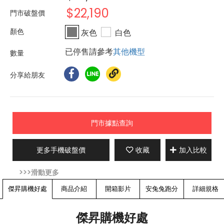
$22,190
門市破盤價
灰色
白色
已停售請參考
其他機型
分享給朋友
門市據點查詢
更多手機破盤價
收藏
加入比較
傑昇購機好處
商品介紹
開箱影片
安兔兔跑分
詳細規格
傑昇購機好處