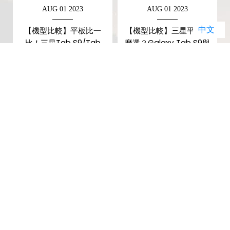
AUG 01 2023
AUG 01 2023
中文
9
【機型比較】平板比一
【機型比較】三星平板怎
！
比！三星Tab S9/Tab
麼選？Galaxy Tab S9與
S9+規格和價錢差多少？
Tab S9 Ultra主要規格差
異比拚！
暢銷排行榜