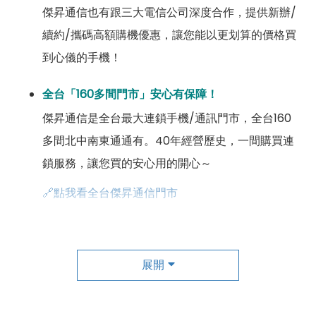
傑昇通信也有跟三大電信公司深度合作，提供新辦/
續約/攜碼高額購機優惠，讓您能以更划算的價格買
到心儀的手機！
全台「160多間門市」安心有保障！
傑昇通信是全台最大連鎖手機/通訊門市，全台160
多間北中南東通通有。40年經營歷史，一間購買連
鎖服務，讓您買的安心用的開心～
🔗點我看全台傑昇通信門市
成為「尊榮會員優惠」好康超級多！
傑昇尊榮會員除了可以「消費集點兌換商品」，每半
展開
年還有「200元配件購物金」，每年再送「VIP生日
好禮」，讓你好康優惠多更多！