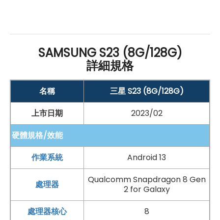
＊規格以原廠官網說明為準
SAMSUNG S23 (8G/128G)
詳細規格
名稱
三星 S23 (8G/128G)
上市日期
2023/02
硬體規格/效能
手機哪裡買價格最便宜划算有保障?
作業系統
Android 13
如果想要買到價格最便宜划算又有保障的手機當然要到
傑
昇通信
！傑昇通信是全台最大且經營30多年通信連鎖，挑
Qualcomm Snapdragon 8 Gen
處理器
2 for Galaxy
戰手機市場最低價，保證原廠公司貨，還送千元尊榮卡及
好禮抽獎卷
，
續約/攜碼
再享高額折扣！此外在台灣有超過
處理器核心
8