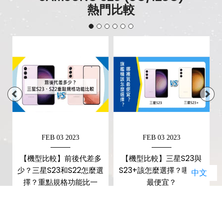
熱門比較
FEB 03 2023
FEB 03 2023
E
【機型比較】前後代差多
【機型比較】三星S23與
少？三星S23和S22怎麼選
S23+該怎麼選擇？哪裡買
中文
擇？重點規格功能比一
最便宜？
比！