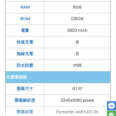
百間門市
，一間購買連鎖服務，一次購買終生服務，售後
RAM
8GB
免擔心購買有保障，買手機來傑昇好節省！
ROM
128GB
電量
3900 mAh
快速充電
有
無線充電
有
防水防塵
IP68
主螢幕規格
螢幕尺寸
6.1 吋
螢幕解析度
2340x1080 pixels
螢幕材質
Dynamic AMOLED 2X