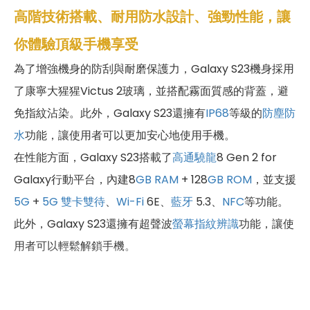
高階技術搭載、耐用防水設計、強勁性能，讓
你體驗頂級手機享受
為了增強機身的防刮與耐磨保護力，Galaxy S23機身採用
了康寧大猩猩Victus 2玻璃，並搭配霧面質感的背蓋，避
免指紋沾染。此外，Galaxy S23還擁有
IP68
等級的
防塵防
水
功能，讓使用者可以更加安心地使用手機。
在性能方面，Galaxy S23搭載了
高通驍龍
8 Gen 2 for
Galaxy行動平台，內建8
GB
RAM
+ 128
GB
ROM
，並支援
5G
+
5G
雙卡雙待
、
Wi-Fi
6E、
藍牙
5.3、
NFC
等功能。
此外，Galaxy S23還擁有超聲波
螢幕指紋辨識
功能，讓使
用者可以輕鬆解鎖手機。
外觀時尚、性能優異、攝影強大