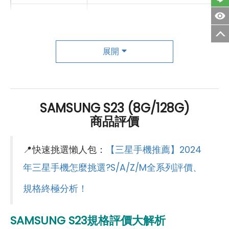
螢幕更新率
120 Hz
HDR
有
展開
主相機
第一主相機畫素
5000 萬畫素
SAMSUNG S23 (8G/128G)
第一主相機鏡頭種類
廣角鏡頭
商品評價
第一主相機光圈
f1.8
📍快速挑選懶人包：
【三星手機推薦】2024
錄影功能
8K（30fps）
年三星手機怎麼挑選?S/A/Z/M全系列評價、
自動對焦
有
規格終極分析！
光學防手震
有
SAMSUNG S23規格評價大解析
第二主相機畫素
1200 萬畫素