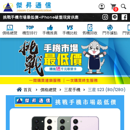
0
挑戰手機市場最低價~iPhone破盤現貨供應
價格總覽
機型排行
手機推薦
手機比較
舊機回收
門市據點
門號
首頁
價格總覽
三星手機
三星 S23 (8G/128G)