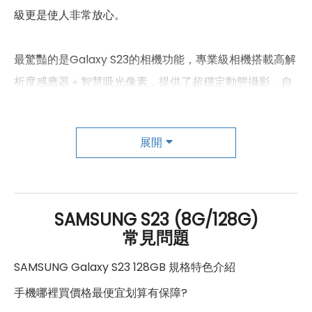
4500(n79), 700(n28), 850(n5),
級更是使人非常放心。
900(n8)
1700(B4), 1700(B66), 1800(B3),
最驚豔的是Galaxy S23的相機功能，專業級相機搭載高解
1900(B2), 1900(B25), 2100(B1),
2600(B7), 700(B12), 700(B13),
析度感應器＋智慧吸光像素，提供了超穩定動態攝影、自
4G FDD LTE頻率
700(B28), 800(B18), 800(B19),
800(B20), 850(B26), 850(B5),
動取景攝影、人像棚拍等攝影模式，夜拍鏡頭也再進化，
900(B8)
後置主相機組合為5,000 萬畫素主鏡頭+1,200萬畫素120度
展開
超廣角鏡頭+1,000萬畫素遠距3倍光學變焦鏡頭，能拍出
1900(B39), 2100(B34),
4G TDD LTE頻率
2300(B40), 2500(B41),
精彩清晰的夜拍照片，前相機也升級到1,200 萬畫素鏡
2600(B38)
頭，搭載Dual Pixel技術，讓對焦速度更快更精準，即使
3G 頻率
HSDPA, HSUPA, WCDMA
在低光源下也能保持良好的表現。
SAMSUNG S23 (8G/128G)
常見問題
GSM 1800, GSM 1900, GSM 850,
2G頻率
GSM 900
總之，三星Galaxy S23擁有出色的硬體設計和強大的性
SAMSUNG Galaxy S23 128GB 規格特色介紹
能，是一款非常優秀的智慧型手機。除了以上提到的特
SIM卡類型
nano-SIM
手機哪裡買價格最便宜划算有保障?
點，它還擁有其他很多實用的功能，例如智慧型語音助