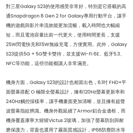
對三星Galaxy S23的使用感受非常好，特別是它搭載的高
第二主相機鏡頭種類
超廣角鏡頭
通Snapdragon 8 Gen 2 for Galaxy專用行動平台，讓手
第二主相機光圈
f2.2
機的遊戲與影片串流效能更加流暢，載入時間也大幅縮
短，而且電池容量比前一代更大，使用時間更長，支援
第三主相機畫素
1000 萬畫素
25W閃電快充和15W無線充電，方便實用。此外，Galaxy
第三主相機光圈
f2.4
S23提供5G + 5G雙卡雙待，並支援Wi-Fi 6E、藍牙5.3、
前相機
NFC等功能，這些功能都讓人非常滿意。
第一前相機畫素
1200 萬畫素
機身方面，Galaxy S23的設計也相當出色，6.1吋 FHD+平
第一前相機光圈
f2.2
面螢幕搭配 O 極限全螢幕設計，擁有120Hz螢幕更新率和
240Hz觸控採樣率，讓手機畫面更加清晰，並且擁有超聲
通訊與網路系統
波螢幕指紋辨識。機身外觀延續了Armor鋁合金邊框，而
1800(n3), 2100(n1), 2300(n40),
機身覆蓋康寧大猩猩Victus 2玻璃，加強了螢幕防刮與耐
2500(n41), 2600(n38),
5G 頻率
2600(n7), 3500(n78),
磨保護力，背蓋也選用了霧面質感設計，IP68防塵防水等