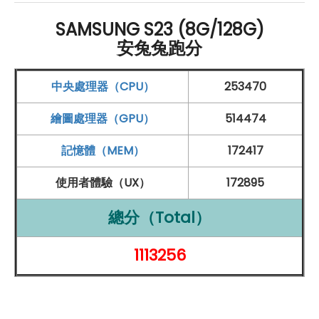
顯示器：
6.1吋
FHD+
解析度
Dynamic
AMOLED
2X 螢幕
SAMSUNG S23 (8G/128G)
安兔兔跑分
（120
Hz 螢幕更新率
）
48~120
Hz
智慧動態調節
中央處理器（CPU）
253470
處理器
及
記憶體
：
繪圖處理器（GPU）
514474
Qualcomm
Snapdragon 8 Gen 2 for Galaxy 行
動平台
記憶體（MEM）
172417
8
GB
RAM
/ 128
GB
ROM
使用者體驗（UX）
172895
相機：
總分（Total）
前置 1,200 萬
畫素
鏡頭
後置 5,000 萬
畫素
鏡頭 + 1,200 萬
畫素
鏡頭 + 1,000
1113256
萬
畫素
鏡頭
網路及連接方式：