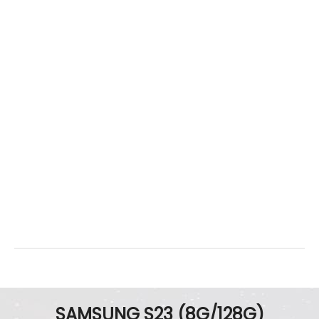
辨識功能
螢幕指紋辨識
有
機身設計
尺寸
146.3 x 70.9 x 7.6 mm
重量
168 g
顏色
墨竹綠、深林黑、夜櫻紫、曇花白
SAMSUNG S23 (8G/128G)