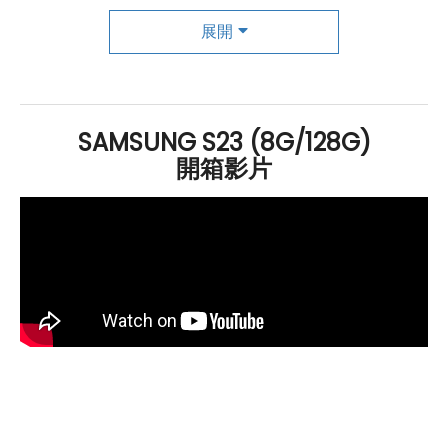
最後，Galaxy S23的攝影功能也非常強大，擁有前置1200
展開
萬
畫素
鏡頭和後置5000萬
畫素
主鏡頭、120度
超廣角鏡
頭
、1000萬
畫素
遠距3倍
光學
變焦
鏡頭等三鏡頭設計，支
援超穩定動態攝影、自動取景攝影、人像棚拍等攝影模
SAMSUNG S23 (8G/128G)
式。總體而言，Galaxy S23是一款擁有多項高階技術的旗
開箱影片
艦手機，不僅外觀時尚，性能也十分優異，是消費者不可
錯過的選擇。
SAMSUNG Galaxy S23 128GB 規格特色
介紹
作業系統
：
Android
13
作業系統
One UI 5.1 操作介面