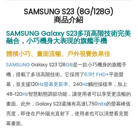
SAMSUNG S23 (8G/128G)
商品介紹
SAMSUNG Galaxy S23多項高階技術完美
融合，小巧機身大表現的旗艦手機
體積小巧、畫面流暢、戶外視覺效果佳
SAMSUNG
Galaxy S23 128
GB
是一款小巧機身的旗艦手
機，搭載了多項高階技術。它採用了
6.1吋
FHD+
平面螢
幕，並支援120
Hz螢幕更新率
、240
Hz
觸控採樣率，加上
48~120
Hz
智慧動態調節功能，讓使用者可以享受更流暢的
畫面。此外，Galaxy S23還擁有高達1,750
nits
的螢幕峰值
亮度，即使在戶外陽光直射下，使用者也可以清楚看見螢
幕畫面。